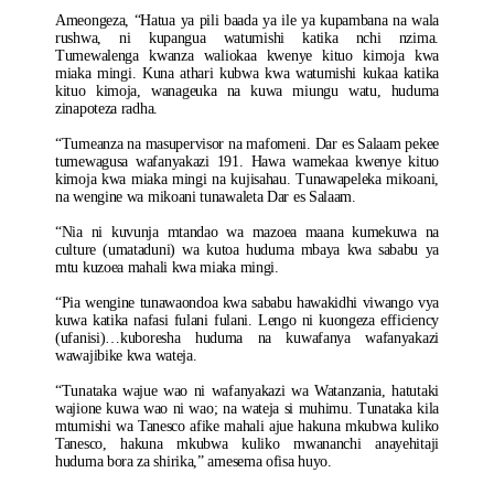
Ameongeza, “Hatua ya pili baada ya ile ya kupambana na wala
rushwa, ni kupangua watumishi katika nchi nzima.
Tumewalenga kwanza waliokaa kwenye kituo kimoja kwa
miaka mingi. Kuna athari kubwa kwa watumishi kukaa katika
kituo kimoja, wanageuka na kuwa miungu watu, huduma
zinapoteza radha.
“Tumeanza na masupervisor na mafomeni. Dar es Salaam pekee
tumewagusa wafanyakazi 191. Hawa wamekaa kwenye kituo
kimoja kwa miaka mingi na kujisahau. Tunawapeleka mikoani,
na wengine wa mikoani tunawaleta Dar es Salaam.
“Nia ni kuvunja mtandao wa mazoea maana kumekuwa na
culture (umataduni) wa kutoa huduma mbaya kwa sababu ya
mtu kuzoea mahali kwa miaka mingi.
“Pia wengine tunawaondoa kwa sababu hawakidhi viwango vya
kuwa katika nafasi fulani fulani. Lengo ni kuongeza efficiency
(ufanisi)…kuboresha huduma na kuwafanya wafanyakazi
wawajibike kwa wateja.
“Tunataka wajue wao ni wafanyakazi wa Watanzania, hatutaki
wajione kuwa wao ni wao; na wateja si muhimu. Tunataka kila
mtumishi wa Tanesco afike mahali ajue hakuna mkubwa kuliko
Tanesco, hakuna mkubwa kuliko mwananchi anayehitaji
huduma bora za shirika,” amesema ofisa huyo.