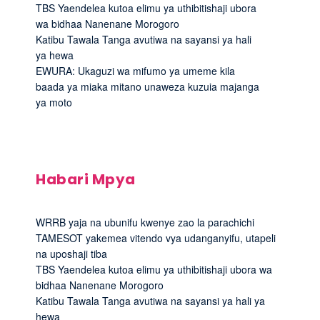
TBS Yaendelea kutoa elimu ya uthibitishaji ubora
wa bidhaa Nanenane Morogoro
Katibu Tawala Tanga avutiwa na sayansi ya hali
ya hewa
EWURA: Ukaguzi wa mifumo ya umeme kila
baada ya miaka mitano unaweza kuzuia majanga
ya moto
Habari Mpya
WRRB yaja na ubunifu kwenye zao la parachichi
TAMESOT yakemea vitendo vya udanganyifu, utapeli
na uposhaji tiba
TBS Yaendelea kutoa elimu ya uthibitishaji ubora wa
bidhaa Nanenane Morogoro
Katibu Tawala Tanga avutiwa na sayansi ya hali ya
hewa