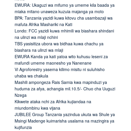
EWURA: Ukaguzi wa mifumo ya umeme kila baada ya
miaka mitano unaweza kuzuia majanga ya moto
BPA: Tanzania yazidi kuwa kitovu cha usambazaji wa
mafuta Afrika Mashariki na Kati
Londo: FCC yazidi kuwa mhimili wa biashara shindani
na ulinzi wa mlaji nchini
TBS yasisitiza ubora wa bidhaa kuwa chachu ya
biashara na ulinzi wa mlaji
EWURA Kanda ya kati yatoa wito kuhusu leseni za
mafundi umeme maonesho ya Nanenane
Vi Agroforestry yasema kilimo misitu ni suluhisho
uhaba wa chakula
Mashili ampongeza Rais Samia kwa mapinduzi ya
huduma za afya, achangia mil.10.5/- Chuo cha Uuguzi
Nzega
Kikwete ataka nchi za Afrika kujiandaa na
miundombinu kwa vijana
JUBILEE Group Tanzania yazindua ukuta wa Shule ya
Msingi Madenge kuimarisha usalama na mazingira ya
kujifunzia