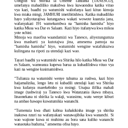
Uongozi wa Shirika la Umeme Tanzania (TANESCO),
umefanya mabadiliko makubwa kwa kuwaondoa katika vituo
vya kazi, baadhi ya watumishi waliofanya kazi kituo kimoja
kwa miaka mingi, JAMHURI imetibitishiwa. Katika mabadiliko
hayo yaliyotarajiwa kutangazwa wakati wowote kuanzia jana,
wafanyakazi 191 wamekumbwa na “hamisha hamisha” hiyo
katika Mkoa wa Dar es Salaam. Kazi hiyo itafanywa kwa mikoa
yote nchini.
Mmoja wa maofisa waandamizi wa Tanesco, aliyezungumza
kwa masharti ya kutotajwa jina, amesema pamoja na
“hamisha hamisha” hiyo, watumishi wengine watafukuzwa
kulingana na ripoti za utendaji kazi wao.
Tayari baadhi ya watumishi wa Shirika hilo katika Mkoa wa Dar
es Salaam, wameanza kupewa barua za kubadilishwa vituo vya
kazi na wengine kusimamishwa.
“Tulianza na watumishi wenye tuhuma za rushwa, kazi hiyo
haijamalizika, lengo letu ni kubadili utendaji kazi wa Shirika
kwa kufanya marekebisho ya msingi. Unajua ilifika mahali
image (tashwira) ya Tanesco kwa Watanzania ikawa mbaya,
linaonekana ni shirika la walaji, warasimu, watu wenye kiburi
na ambao hawapo kuwatumikia wananchi.
“Tumenuia kwa dhati kabisa kuhakikisha image ya shirika
inakuwa nzuri na wafanyakazi wanawajibika kwa wananchi. Si
wao wajione kuwa ni muhimu au bora sana kuliko wananchi
wanaotaka huduma,” amesema ofisa huyo.