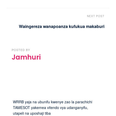
NEXT POST
Waingereza wanapoanza kufukua makaburi
POSTED BY
Jamhuri
WRRB yaja na ubunifu kwenye zao la parachichi
TAMESOT yakemea vitendo vya udanganyifu,
utapeli na uposhaji tiba