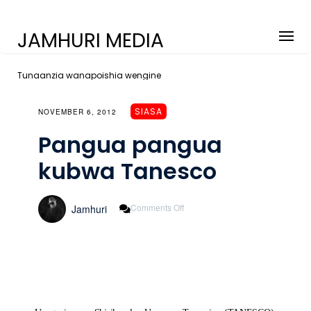
JAMHURI MEDIA
Tunaanzia wanapoishia wengine
SIASA
NOVEMBER 6, 2012
Pangua pangua
kubwa Tanesco
On
Comments Off
Jamhuri
Pangua
Pangua
Kubwa
Tanesco