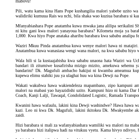
mabovu!
Pili, watu kama kina Hans Pope kushangilia malori yabebe uzito wa 
walidiriki kumuua Rais wa nchi, bila shaka wao kuziua barabara si kaz
Mfanyabiashara Pope anatamba kuwa mwaka jana alilipa serikalini Sh
ni kitu gani kwa malori yanayoua barabara? Kilometa moja ya bara
1,000. Kwa hiyo Pope anataka aharibu barabara kwa sababu analipa fe
Waziri Mkuu Pinda anatambua kuwa wenye malori hawa ni matajiri. 
Anatambua kuwa wanasiasa wengi wana malori, na kwa sababu hiyo wa
Wala hili si la kustaajabisha kwa sababu unaona hata Waziri wa U
bandari ili zitumiwe kusafirisha mizigo mizito, amekuwa sehem
bandarini! Dk. Magufuli ambacho hakijui ni kwamba ameamua k
kupewa elimu stahiki juu ya ulaghai huu wa kina Dewji na Pope.
Wakati wakubwa hawa wakiendeleza mapambano, zipo kampuni a
malori na mabasi yao hayazidishi uzito. Kampuni hizo ni kama Dar
Coach, Kanji Lalji, Tawaqal, Condolidated Logistic, Ramada Transp
Kwanini hawa wafaulu, lakini kina Dewji washindwe? Hawa hawa watet
kazi. Leo ni kwa Dk. Magufuli, lakini ikitokea Dk. Mwakyembe ak
zaidi.
Hizi barabara si mali za wafanyabiashara wamiliki wa malori na mab
ya barabara hizi italipwa hadi na vitukuu vyetu. Kama hivyo ndivyo, 