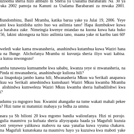
uzisoma sheria hizo ambazo ni Sheria ya Usalama Barabarani Na. 30 ya
waka 2002 pamoja na Kanuni za Usalama Barabarani za mwaka 2001.
undombinu, Basil Mramba, katika barua yake ya Julai 19, 2006. Yeye
 faini kwa kuzidisha uzito huo wa asilimia tano! Hapa ikumbukwe kuwa
tika barabara zake. Nimeingia kwenye mtandao na kuona kuwa hata huko
 56, lakini ukiongeza na hizo asilimia tano, maana yake ni karibu tani 60!
 weledi wake kama mwanasheria, anashindwa kutambua kuwa Waziri hana
 na Bunge. Alichofanya Mramba ni kuvunja sheria iliyo wazi kabisa.
wa kutoa mwongozo!
Mramba tunaweza kumsamehe kwa sababu, kwanza yeye si mwanasheria, na
Pinda ni mwanasheria, anashindwaje kuliona hili?
haka linapokuja jambo kama hili, Mwanasheria Mkuu wa Serikali anapaswa
a Mkuu wa Serikali ameshindwa kumshauri Waziri Mkuu kwamba Mramba
i alishindwa kumweleza Waziri Mkuu kwamba sheria haibadilishwi kwa
i?
kudumu ya mgogoro huu. Kwanini ahangaike na tume wakati mahali pekee
ia? Hizi tume ni matumizi mabaya ya fedha za umma.
asara ya Sh bilioni 20 kwa mgomo bandia walioufanya. Hizi ni porojo.
lia maumivu ya kufuata sheria aliyoyapata baada ya Magufuli kuzuia
boti yenyewe yalikuwa mabovu na sasa yanafaa kuwa vyuma chakavu.
sema Magufuli kunatokana na maumivu hayo ya kuzuiwa kwa maboti yake