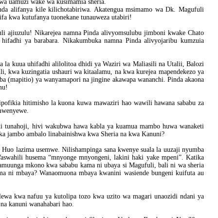
 kwa uamuzi wake wa kusimamia sheria.
nda alifanya kile kilichotabiriwa. Akatengua msimamo wa Dk. Magufuli
fa kwa kutufanya tuonekane tunauweza utabiri!
i ajiuzulu! Nikarejea namna Pinda alivyomsulubu jimboni kwake Chato
hifadhi ya barabara. Nikakumbuka namna Pinda alivyojaribu kumzuia
la kuua uhifadhi alilolitoa dhidi ya Waziri wa Maliasili na Utalii, Balozi
ili, kwa kuzingatia ushauri wa kitaalamu, na kwa kurejea mapendekezo ya
roba (mapitio) ya wanyamapori na jingine akawapa wananchi. Pinda akaona
mu!
ilipofikia hitimisho la kuona kuwa mawaziri hao wawili hawana sababu za
 mwenyewe.
i tunahoji, hivi wakubwa hawa kabla ya kuamua mambo huwa wanaketi
ika jambo ambalo linabainishwa kwa Sheria na kwa Kanuni?
 Huo lazima usemwe. Nilishampinga sana kwenye suala la uuzaji nyumba
Waswahili husema “mnyonge mnyongeni, lakini haki yake mpeni”. Katika
amuunga mkono kwa sababu kama ni ubaya si Magufuli, bali ni wa sheria
ama ni mbaya? Wanaomuona mbaya kwanini wasiende bungeni kuifuta au
ewa kwa nafuu ya kutolipa tozo kwa uzito wa magari unaozidi ndani ya
a na kanuni wanahabari hao.