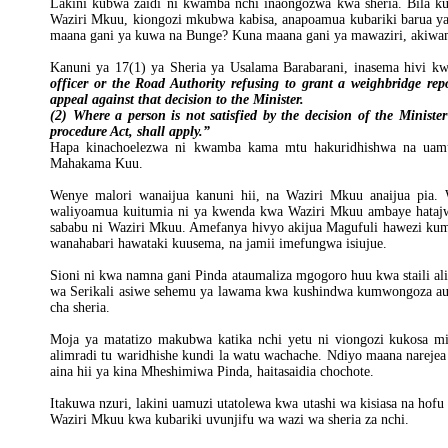
Lakini kubwa zaidi ni kwamba nchi inaongozwa kwa sheria. Bila kuh
Waziri Mkuu, kiongozi mkubwa kabisa, anapoamua kubariki barua ya 
maana gani ya kuwa na Bunge? Kuna maana gani ya mawaziri, akiwamo
Kanuni ya 17(1) ya Sheria ya Usalama Barabarani, inasema hivi 
officer or the Road Authority refusing to grant a weighbridge re
appeal against that decision to the Minister.
(2) Where a person is not satisfied by the decision of the Minist
procedure Act, shall apply.”
Hapa kinachoelezwa ni kwamba kama mtu hakuridhishwa na uamu
Mahakama Kuu.
Wenye malori wanaijua kanuni hii, na Waziri Mkuu anaijua pia
waliyoamua kuitumia ni ya kwenda kwa Waziri Mkuu ambaye hatajwi
sababu ni Waziri Mkuu. Amefanya hivyo akijua Magufuli hawezi ku
wanahabari hawataki kuusema, na jamii imefungwa isiujue.
Sioni ni kwa namna gani Pinda ataumaliza mgogoro huu kwa staili a
wa Serikali asiwe sehemu ya lawama kwa kushindwa kumwongoza au k
cha sheria.
Moja ya matatizo makubwa katika nchi yetu ni viongozi kukosa 
alimradi tu waridhishe kundi la watu wachache. Ndiyo maana narejea 
aina hii ya kina Mheshimiwa Pinda, haitasaidia chochote.
Itakuwa nzuri, lakini uamuzi utatolewa kwa utashi wa kisiasa na hofu z
Waziri Mkuu kwa kubariki uvunjifu wa wazi wa sheria za nchi.