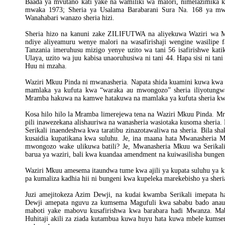
Baada ya mvutano kati yake na wamiliki wa malori, nimelazimika k
mwaka 1973; Sheria ya Usalama Barabarani Sura Na. 168 ya m
Wanahabari wanazo sheria hizi.
Sheria hizo na kanuni zake ZILIFUTWA na aliyekuwa Waziri wa Mi
ndiye aliyeamuru wenye malori na wasafirishaji wengine wasilipe
Tanzania imeruhusu mizigo yenye uzito wa tani 56 isafirishwe ka
Ulaya, uzito wa juu kabisa unaoruhusiwa ni tani 44. Hapa sisi ni tani
Huu ni mzaha.
Waziri Mkuu Pinda ni mwanasheria. Napata shida kuamini kuwa kwa
mamlaka ya kufuta kwa “waraka au mwongozo” sheria iliyotungwa
Mramba hakuwa na kamwe hatakuwa na mamlaka ya kufuta sheria k
Kosa hilo hilo la Mramba limerejewa tena na Waziri Mkuu Pinda. 
pili inawezekana alishauriwa na wanasheria wasiotaka kusoma sheria. 
Serikali inaendeshwa kwa taratibu zinazotawaliwa na sheria. Bila s
kusaidia kupatikana kwa suluhu. Je, ina maana hata Mwanasheri
mwongozo wake ulikuwa batili? Je, Mwanasheria Mkuu wa Serikal
barua ya waziri, bali kwa kuandaa amendment na kuiwasilisha bungen
Waziri Mkuu amesema itaundwa tume kwa ajili ya kupata suluhu ya 
pa kumaliza kadhia hii ni bungeni kwa kupeleka marekebisho ya sher
Juzi amejitokeza Azim Dewji, na kudai kwamba Serikali imepata h
Dewji amepata nguvu za kumsema Magufuli kwa sababu bado anaugu
maboti yake mabovu kusafirishwa kwa barabara hadi Mwanza. Ma
Huhitaji akili za ziada kutambua kuwa huyu hata kuwa mbele kum