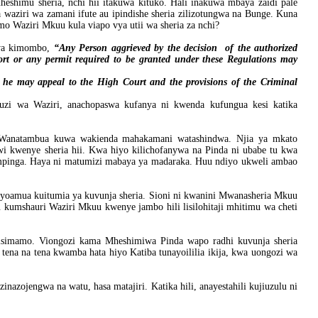
eshimu sheria, nchi hii itakuwa kituko. Hali inakuwa mbaya zaidi pale
waziri wa zamani ifute au ipindishe sheria zilizotungwa na Bunge. Kuna
 Waziri Mkuu kula viapo vya utii wa sheria za nchi?
kwa kimombo,
“Any Person aggrieved by the decision of the authorized
port or any permit required to be granted under these Regulations may
er he may appeal to the High Court and the provisions of the Criminal
zi wa Waziri, anachopaswa kufanya ni kwenda kufungua kesi katika
. Wanatambua kuwa wakienda mahakamani watashindwa. Njia ya mkato
 kwenye sheria hii. Kwa hiyo kilichofanywa na Pinda ni ubabe tu kwa
mpinga. Haya ni matumizi mabaya ya madaraka. Huu ndiyo ukweli ambao
liyoamua kuitumia ya kuvunja sheria. Sioni ni kwanini Mwanasheria Mkuu
umshauri Waziri Mkuu kwenye jambo hili lisilohitaji mhitimu wa cheti
misimamo. Viongozi kama Mheshimiwa Pinda wapo radhi kuvunja sheria
tena na tena kwamba hata hiyo Katiba tunayoililia ikija, kwa uongozi wa
inazojengwa na watu, hasa matajiri. Katika hili, anayestahili kujiuzulu ni