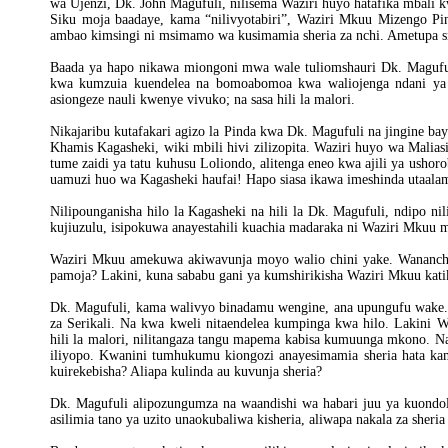
wa Ujenzi, Dk. John Magufuli, nilisema Waziri huyo hatafika mbali
Siku moja baadaye, kama “nilivyotabiri”, Waziri Mkuu Mizengo Pi
ambao kimsingi ni msimamo wa kusimamia sheria za nchi. Ametupa si
Baada ya hapo nikawa miongoni mwa wale tuliomshauri Dk. Maguful
kwa kumzuia kuendelea na bomoabomoa kwa waliojenga ndani ya 
asiongeze nauli kwenye vivuko; na sasa hili la malori.
Nikajaribu kutafakari agizo la Pinda kwa Dk. Magufuli na jingine baya 
Khamis Kagasheki, wiki mbili hivi zilizopita. Waziri huyo wa Malias
tume zaidi ya tatu kuhusu Loliondo, alitenga eneo kwa ajili ya usho
uamuzi huo wa Kagasheki haufai! Hapo siasa ikawa imeshinda utaala
Nilipounganisha hilo la Kagasheki na hili la Dk. Magufuli, ndipo n
kujiuzulu, isipokuwa anayestahili kuachia madaraka ni Waziri Mkuu
Waziri Mkuu amekuwa akiwavunja moyo walio chini yake. Wananch
pamoja? Lakini, kuna sababu gani ya kumshirikisha Waziri Mkuu kat
Dk. Magufuli, kama walivyo binadamu wengine, ana upungufu wake.
za Serikali. Na kwa kweli nitaendelea kumpinga kwa hilo. Lakini 
hili la malori, nilitangaza tangu mapema kabisa kumuunga mkono. N
iliyopo. Kwanini tumhukumu kiongozi anayesimamia sheria hata k
kuirekebisha? Aliapa kulinda au kuvunja sheria?
Dk. Magufuli alipozungumza na waandishi wa habari juu ya kuondol
asilimia tano ya uzito unaokubaliwa kisheria, aliwapa nakala za sheri