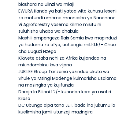
biashara na ulinzi wa mlaji
EWURA Kanda ya kati yatoa wito kuhusu leseni
za mafundi umeme maonesho ya Nanenane
Vi Agroforestry yasema kilimo misitu ni
suluhisho uhaba wa chakula
Mashili ampongeza Rais Samia kwa mapinduzi
ya huduma za afya, achangia mil.10.5/- Chuo
cha Uuguzi Nzega
Kikwete ataka nchi za Afrika kujiandaa na
miundombinu kwa vijana
JUBILEE Group Tanzania yazindua ukuta wa
Shule ya Msingi Madenge kuimarisha usalama
na mazingira ya kujifunzia
Daraja la Bilioni 1.2/- kuondoa kero ya usafiri
Kilosa
DC Ubungo aipa tano JET, bado ina jukumu la
kuelimisha jamii utunzaji mazingira