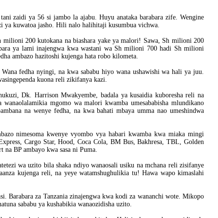
tani zaidi ya 56 si jambo la ajabu. Huyu anataka barabara zife. Wengine
i ya kuwatoa jasho. Hili nalo halihitaji kusumbua vichwa.
 milioni 200 kutokana na biashara yake ya malori! Sawa, Sh milioni 200
bara ya lami inajengwa kwa wastani wa Sh milioni 700 hadi Sh milioni
dha ambazo hazitoshi kujenga hata robo kilometa.
Wana fedha nyingi, na kwa sababu hiyo wana ushawishi wa hali ya juu.
singependa kuona reli zikifanya kazi.
chukuzi, Dk. Harrison Mwakyembe, badala ya kusaidia kuboresha reli na
u ya wanaolalamikia mgomo wa malori kwamba umesababisha mlundikano
upambana na wenye fedha, na kwa bahati mbaya umma nao umeshindwa
mbazo nimesoma kwenye vyombo vya habari kwamba kwa miaka mingi
 Express, Cargo Star, Hood, Coca Cola, BM Bus, Bakhresa, TBL, Golden
ort na BP ambayo kwa sasa ni Puma.
ezi wa uzito bila shaka ndiyo wanaosali usiku na mchana reli zisifanye
aanza kujenga reli, na yeye watamshughulikia tu! Hawa wapo kimaslahi
asi. Barabara za Tanzania zinajengwa kwa kodi za wananchi wote. Mikopo
hatuna sababu ya kushabikia wanaozidisha uzito.