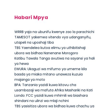
Habari Mpya
WRRB yaja na ubunifu kwenye zao la parachichi
TAMESOT yakemea vitendo vya udanganyifu,
utapeli na uposhaji tiba
TBS Yaendelea kutoa elimu ya uthibitishaji
ubora wa bidhaa Nanenane Morogoro
Katibu Tawala Tanga avutiwa na sayansi ya hali
ya hewa
EWURA: Ukaguzi wa mifumo ya umeme kila
baada ya miaka mitano unaweza kuzuia
majanga ya moto
BPA: Tanzania yazidi kuwa kitovu cha
usambazaji wa mafuta Afrika Mashariki na Kati
Londo: FCC yazidi kuwa mhimili wa biashara
shindani na ulinzi wa mlaji nchini
TBS yasisitiza ubora wa bidhaa kuwa chachu ya