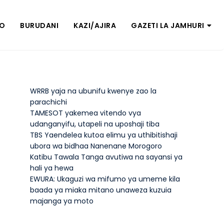
ZO
BURUDANI
KAZI/AJIRA
GAZETI LA JAMHURI
WRRB yaja na ubunifu kwenye zao la
parachichi
TAMESOT yakemea vitendo vya
udanganyifu, utapeli na uposhaji tiba
TBS Yaendelea kutoa elimu ya uthibitishaji
ubora wa bidhaa Nanenane Morogoro
Katibu Tawala Tanga avutiwa na sayansi ya
hali ya hewa
EWURA: Ukaguzi wa mifumo ya umeme kila
baada ya miaka mitano unaweza kuzuia
majanga ya moto