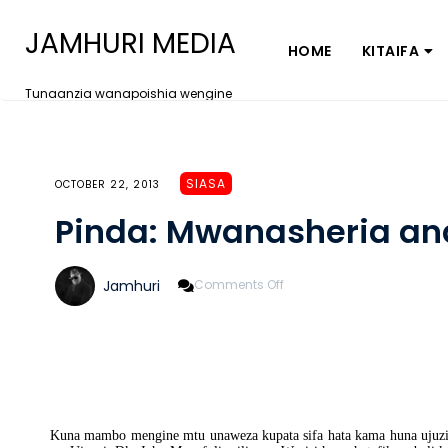
JAMHURI MEDIA
HOME
KITAIFA
Tunaanzia wanapoishia wengine
SIASA
OCTOBER 22, 2013
Pinda: Mwanasheria an
On
Jamhuri
Comments Off
Pinda:
Mwanasheria
Anayepinda
Sheria
Kuna mambo mengine mtu unaweza kupata sifa hata kama huna ujuz