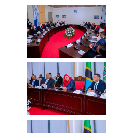
Kwenye
Mazungumzo
Na
Ujumbe
Wa
Finland