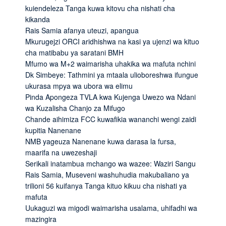
kuiendeleza Tanga kuwa kitovu cha nishati cha
kikanda
Rais Samia afanya uteuzi, apangua
Mkurugejzi ORCI aridhishwa na kasi ya ujenzi wa kituo
cha matibabu ya saratani BMH
Mfumo wa M+2 waimarisha uhakika wa mafuta nchini
Dk Simbeye: Tathmini ya mtaala ulioboreshwa ifungue
ukurasa mpya wa ubora wa elimu
Pinda Apongeza TVLA kwa Kujenga Uwezo wa Ndani
wa Kuzalisha Chanjo za Mifugo
Chande aihimiza FCC kuwafikia wananchi wengi zaidi
kupitia Nanenane
NMB yageuza Nanenane kuwa darasa la fursa,
maarifa na uwezeshaji
Serikali inatambua mchango wa wazee: Waziri Sangu
Rais Samia, Museveni washuhudia makubaliano ya
trilioni 56 kuifanya Tanga kituo kikuu cha nishati ya
mafuta
Uukaguzi wa migodi waimarisha usalama, uhifadhi wa
mazingira