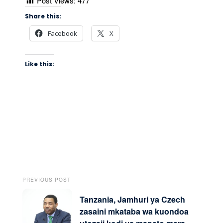
Post Views:
477
Share this:
Facebook
X
Like this:
PREVIOUS POST
Tanzania, Jamhuri ya Czech
zasaini mkataba wa kuondoa