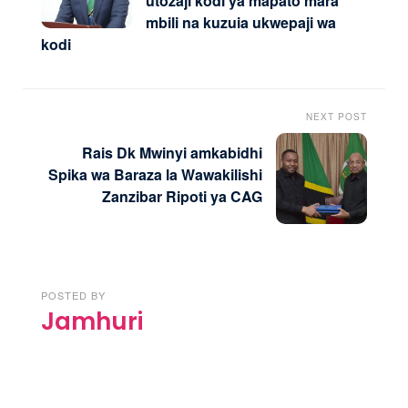
utozaji kodi ya mapato mara
mbili na kuzuia ukwepaji wa
kodi
NEXT POST
Rais Dk Mwinyi amkabidhi
Spika wa Baraza la Wawakilishi
Zanzibar Ripoti ya CAG
POSTED BY
Jamhuri