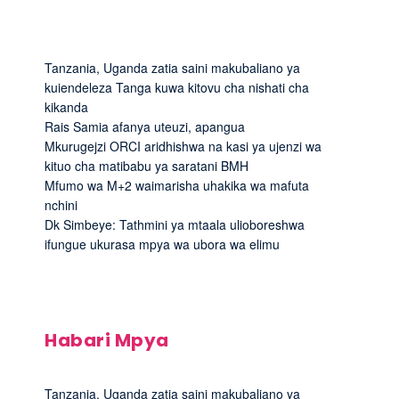
Tanzania, Uganda zatia saini makubaliano ya
kuiendeleza Tanga kuwa kitovu cha nishati cha
kikanda
Rais Samia afanya uteuzi, apangua
Mkurugejzi ORCI aridhishwa na kasi ya ujenzi wa
kituo cha matibabu ya saratani BMH
Mfumo wa M+2 waimarisha uhakika wa mafuta
nchini
Dk Simbeye: Tathmini ya mtaala ulioboreshwa
ifungue ukurasa mpya wa ubora wa elimu
Habari Mpya
Tanzania, Uganda zatia saini makubaliano ya