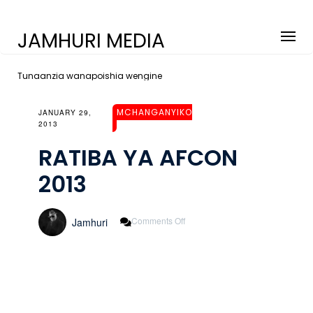
JAMHURI MEDIA
Tunaanzia wanapoishia wengine
MCHANGANYIKO
JANUARY 29,
2013
RATIBA YA AFCON
2013
On
Comments Off
Jamhuri
RATIBA
YA
AFCON
2013