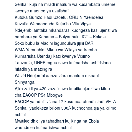
Serikali kuja na mradi maalum wa kusambaza umeme
kwenye maeneo ya uzalishaji
Kutoka Gumzo Hadi Uzoefu, ORIJIN Yaendelea
Kuvutia Wanaopenda Kujaribu Vitu Vipya.
Ndejembi amtaka mkandarasi kuongeza kasi ujenzi wa
barabara ya Kahama – Bulyanhulu JCT – Kakola
Soko bubu la Madini lagunduliwa jijini DAR
WMA Yamuahidi Mkuu wa Wilaya ya Iramba
Kuimarisha Utendaji kazi kwenye Vipimo
Tanzania, UNEP mguu sawa kuimarisha ushirikiano
hifadhi ya mazingira
Waziri Ndejembi aanza ziara maalum mkoani
Shinyanga
Ajira zaidi ya 420 zazalishwa kupitia ujenzi wa kituo
cha EACOP PS4 Mbogwe
EACOP yafadhili vijana 17 kusomea ufundi stadi VETA
Serikali yaelekeza bilioni 300/- kuchochea tija ya kilimo
nchini
Mwitikio dhidi ya tahadhari kujikinga na Ebola
waendelea kuimarishwa nchini