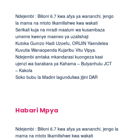
Ndejembi : Bilioni 6.7 kwa afya ya wananchi, jengo
la mama na mtoto likamilishwe kwa wakati
Serikali kuja na mradi maalum wa kusambaza
umeme kwenye maeneo ya uzalishaji
Kutoka Gumzo Hadi Uzoefu, ORIJIN Yaendelea
Kuvutia Wanaopenda Kujaribu Vitu Vipya.
Ndejembi amtaka mkandarasi kuongeza kasi
ujenzi wa barabara ya Kahama – Bulyanhulu JCT
– Kakola
Soko bubu la Madini lagunduliwa jijini DAR
Habari Mpya
Ndejembi : Bilioni 6.7 kwa afya ya wananchi, jengo la
mama na mtoto likamilishwe kwa wakati