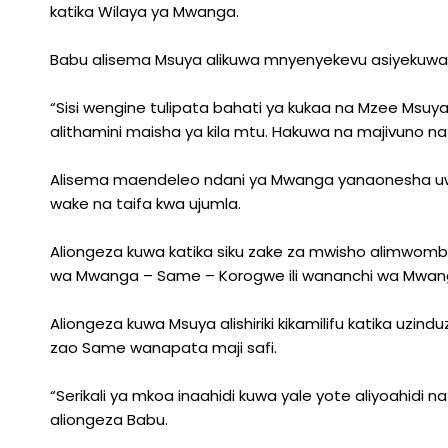
katika Wilaya ya Mwanga.
Babu alisema Msuya alikuwa mnyenyekevu asiyekuwa
“Sisi wengine tulipata bahati ya kukaa na Mzee Msuya
alithamini maisha ya kila mtu. Hakuwa na majivuno na
Alisema maendeleo ndani ya Mwanga yanaonesha uwe
wake na taifa kwa ujumla.
Aliongeza kuwa katika siku zake za mwisho alimwomb
wa Mwanga – Same – Korogwe ili wananchi wa Mwan
Aliongeza kuwa Msuya alishiriki kikamilifu katika uz
zao Same wanapata maji safi.
“Serikali ya mkoa inaahidi kuwa yale yote aliyoahidi 
aliongeza Babu.