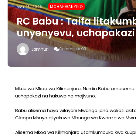
MCHANGANYIKO
MAY 13, 2025
RC Babu : Taifa litaku
unyenyevu, uchapakazi
On
Jamhuri
Comments Off
RC
Babu
:
Taifa
Litakumbua
Cleopa
Msuya
Mkuu wa Mkoa wa Kilimanjaro, Nurdin Babu amesema
Wa
uchapakazi na hakuwa na majivuno.
Unyenyevu,
Uchapakazi
Babu alisema hayo wilayani Mwanga jana wakati aki
Cleopa Msuya aliyekuwa Mbunge wa Kwanza wa Mwa
Alisema Mkoa wa Kilimanjaro utamkumbuka kwa kuup