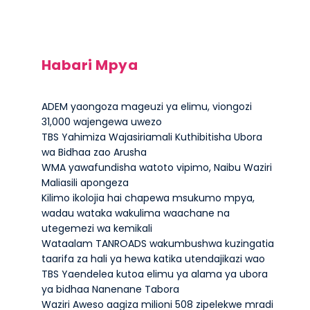
Habari Mpya
ADEM yaongoza mageuzi ya elimu, viongozi
31,000 wajengewa uwezo
TBS Yahimiza Wajasiriamali Kuthibitisha Ubora
wa Bidhaa zao Arusha
WMA yawafundisha watoto vipimo, Naibu Waziri
Maliasili apongeza
Kilimo ikolojia hai chapewa msukumo mpya,
wadau wataka wakulima waachane na
utegemezi wa kemikali
Wataalam TANROADS wakumbushwa kuzingatia
taarifa za hali ya hewa katika utendajikazi wao
TBS Yaendelea kutoa elimu ya alama ya ubora
ya bidhaa Nanenane Tabora
Waziri Aweso aagiza milioni 508 zipelekwe mradi