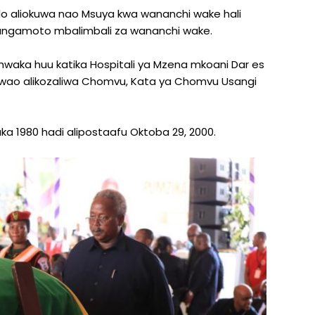
do aliokuwa nao Msuya kwa wananchi wake hali
hangamoto mbalimbali za wananchi wake.
7, mwaka huu katika Hospitali ya Mzena mkoani Dar es
 kwao alikozaliwa Chomvu, Kata ya Chomvu Usangi
1980 hadi alipostaafu Oktoba 29, 2000.