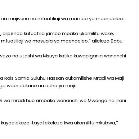
 na majivuno na mfuatiliaji wa mambo ya maendeleo.
, alipenda kufuatilia jambo mpaka ukamilifu wake,
 mfuatiliaji wa masuala ya maendeleo,” alieleza Babu.
zo na utashi wa Msuya katika kuwapigania wananchi
a Rais Samia Suluhu Hassan aukamilishe Mradi wa Maji
ga waondokane na adha ya maji.
induzi wa mradi huo ambako wananchi wa Mwanga na jirani
na kuyaelekeza itayatekeleza kwa ukamilifu mkubwa,”