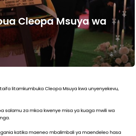
mbua Cleopa Msuya wa
 taifa litamkumbuka Cleopa Msuya kwa unyenyekevu,
toa salamu za mkoa kwenye misa ya kuaga mwili wa
nga.
igania katika maeneo mbalimbali ya maendeleo hasa