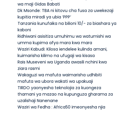
wa maji Gidas Babati
Dk Msonde: TBA ni kitovu cha fusa za uwekezaji
kupitia miradi ya ubia ‘PPP’
Tanzania kunufaika na bilioni 10/- za biashara ya
kaboni
Ridhiwani asisitiza umuhimu wa watumishi wa
umma kupima afya mara kwa mara
Waziri Kabudi: Kilosa iendelee kulinda amani,
kuimarisha kilimo na ufugaji wa kisasa
Rais Museveni wa Uganda awasili nchini kwa
ziara rasmi
Wakaguzi wa mafuta waimarisha udhibiti
mafuta wa ubora wakati wa upakuaji
TIRDO yaonyesha teknolojia za kuongeza
thamani ya mazao na kupunguza gharama za
uzalishaji Nanenane
Waziri wa Fedha : Africa50 imeonyesha njia