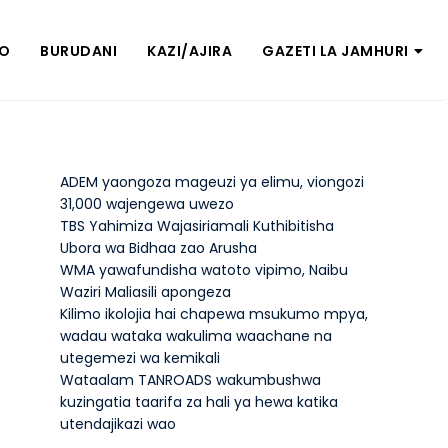
ZO
BURUDANI
KAZI/AJIRA
GAZETI LA JAMHURI
ADEM yaongoza mageuzi ya elimu, viongozi
31,000 wajengewa uwezo
TBS Yahimiza Wajasiriamali Kuthibitisha
Ubora wa Bidhaa zao Arusha
WMA yawafundisha watoto vipimo, Naibu
Waziri Maliasili apongeza
Kilimo ikolojia hai chapewa msukumo mpya,
wadau wataka wakulima waachane na
utegemezi wa kemikali
Wataalam TANROADS wakumbushwa
kuzingatia taarifa za hali ya hewa katika
utendajikazi wao