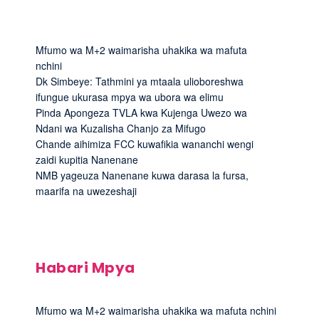
Mfumo wa M+2 waimarisha uhakika wa mafuta
nchini
Dk Simbeye: Tathmini ya mtaala ulioboreshwa
ifungue ukurasa mpya wa ubora wa elimu
Pinda Apongeza TVLA kwa Kujenga Uwezo wa
Ndani wa Kuzalisha Chanjo za Mifugo
Chande aihimiza FCC kuwafikia wananchi wengi
zaidi kupitia Nanenane
NMB yageuza Nanenane kuwa darasa la fursa,
maarifa na uwezeshaji
Habari Mpya
Mfumo wa M+2 waimarisha uhakika wa mafuta nchini