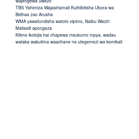
wajengewa uwezo
TBS Yahimiza Wajasiriamali Kuthibitisha Ubora wa
Bidhaa zao Arusha
WMA yawafundisha watoto vipimo, Naibu Waziri
Maliasili apongeza
Kilimo ikolojia hai chapewa msukumo mpya, wadau
wataka wakulima waachane na utegemezi wa kemikali