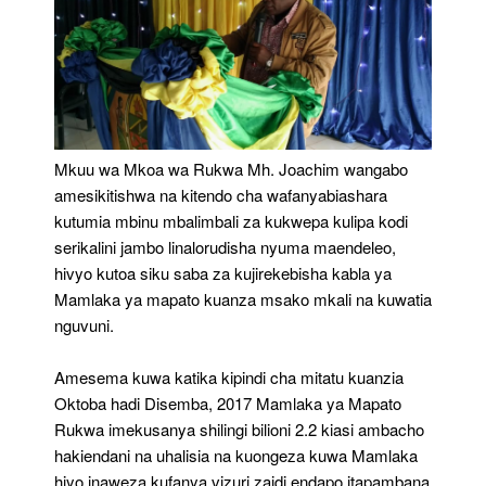
Kabla
Ya
Msako
Mkuu wa Mkoa wa Rukwa Mh. Joachim wangabo
amesikitishwa na kitendo cha wafanyabiashara
kutumia mbinu mbalimbali za kukwepa kulipa kodi
serikalini jambo linalorudisha nyuma maendeleo,
hivyo kutoa siku saba za kujirekebisha kabla ya
Mamlaka ya mapato kuanza msako mkali na kuwatia
nguvuni.
Amesema kuwa katika kipindi cha mitatu kuanzia
Oktoba hadi Disemba, 2017 Mamlaka ya Mapato
Rukwa imekusanya shilingi bilioni 2.2 kiasi ambacho
hakiendani na uhalisia na kuongeza kuwa Mamlaka
hiyo inaweza kufanya vizuri zaidi endapo itapambana