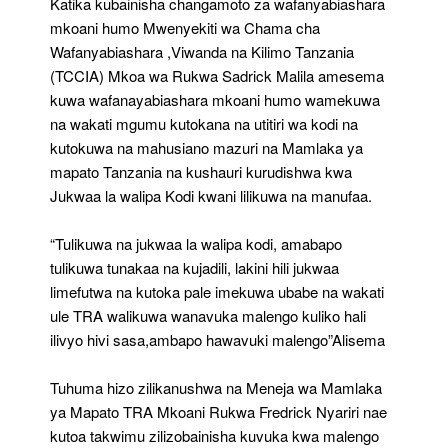
Katika kubainisha changamoto za wafanyabiashara
mkoani humo Mwenyekiti wa Chama cha
Wafanyabiashara ,Viwanda na Kilimo Tanzania
(TCCIA) Mkoa wa Rukwa Sadrick Malila amesema
kuwa wafanayabiashara mkoani humo wamekuwa
na wakati mgumu kutokana na utitiri wa kodi na
kutokuwa na mahusiano mazuri na Mamlaka ya
mapato Tanzania na kushauri kurudishwa kwa
Jukwaa la walipa Kodi kwani lilikuwa na manufaa.
“Tulikuwa na jukwaa la walipa kodi, amabapo
tulikuwa tunakaa na kujadili, lakini hili jukwaa
limefutwa na kutoka pale imekuwa ubabe na wakati
ule TRA walikuwa wanavuka malengo kuliko hali
ilivyo hivi sasa,ambapo hawavuki malengo”Alisema
Tuhuma hizo zilikanushwa na Meneja wa Mamlaka
ya Mapato TRA Mkoani Rukwa Fredrick Nyariri nae
kutoa takwimu zilizobainisha kuvuka kwa malengo