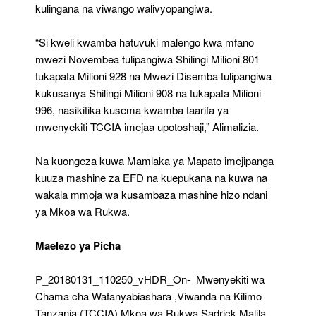
kulingana na viwango walivyopangiwa.
“Si kweli kwamba hatuvuki malengo kwa mfano
mwezi Novembea tulipangiwa Shilingi Milioni 801
tukapata Milioni 928 na Mwezi Disemba tulipangiwa
kukusanya Shilingi Milioni 908 na tukapata Milioni
996, nasikitika kusema kwamba taarifa ya
mwenyekiti TCCIA imejaa upotoshaji,” Alimalizia.
Na kuongeza kuwa Mamlaka ya Mapato imejipanga
kuuza mashine za EFD na kuepukana na kuwa na
wakala mmoja wa kusambaza mashine hizo ndani
ya Mkoa wa Rukwa.
Maelezo ya Picha
P_20180131_110250_vHDR_On- Mwenyekiti wa
Chama cha Wafanyabiashara ,Viwanda na Kilimo
Tanzania (TCCIA) Mkoa wa Rukwa Sadrick Malila