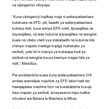
na vipingamizi vilivyopo.
“Kuna vipingamizi kadhaa moja ni wafanyabiashara
kutokuwa na EFD, pili, baadhi ya wafanyabiashara
kutotoa risiti, kuna wenye EFD mbili, iliyosajiliwa na
isiyosajiliwa, na wao hutumia isiyosajiliwa na wengine
kuwa na vitabu viwili vya stakabadhi na kutumia kile
chenye mapato madogo kupiga mahesabu ya
serikali, yote hii ni mianya ya kukwepa kodi ya
serikali,na wengine kuuza kwenye magari bila ya
risiti,” Alisisitiza.
Pia amebainisha kuwa kuna wafanyabiashara 316
ambao wamelipia mashine za EFD lakini hadi leo
hawajapewa mashine hizo na kusababisha kuvuja
kwa mapato ya serikali, ameyasema hayo katika
mkutano wa Baraza la Biashara la Mkoa.