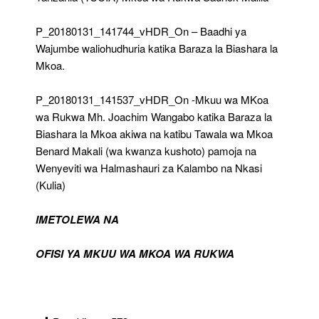
P_20180131_141744_vHDR_On – Baadhi ya
Wajumbe waliohudhuria katika Baraza la Biashara la
Mkoa.
P_20180131_141537_vHDR_On -Mkuu wa MKoa
wa Rukwa Mh. Joachim Wangabo katika Baraza la
Biashara la Mkoa akiwa na katibu Tawala wa Mkoa
Benard Makali (wa kwanza kushoto) pamoja na
Wenyeviti wa Halmashauri za Kalambo na Nkasi
(Kulia)
IMETOLEWA NA
OFISI YA MKUU WA MKOA WA RUKWA