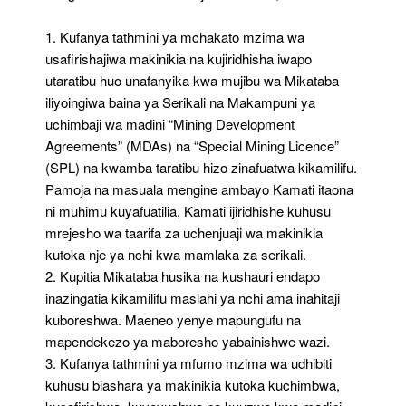
1. Kufanya tathmini ya mchakato mzima wa
usafirishajiwa makinikia na kujiridhisha iwapo
utaratibu huo unafanyika kwa mujibu wa Mikataba
iliyoingiwa baina ya Serikali na Makampuni ya
uchimbaji wa madini “Mining Development
Agreements” (MDAs) na “Special Mining Licence”
(SPL) na kwamba taratibu hizo zinafuatwa kikamilifu.
Pamoja na masuala mengine ambayo Kamati itaona
ni muhimu kuyafuatilia, Kamati ijiridhishe kuhusu
mrejesho wa taarifa za uchenjuaji wa makinikia
kutoka nje ya nchi kwa mamlaka za serikali.
2. Kupitia Mikataba husika na kushauri endapo
inazingatia kikamilifu maslahi ya nchi ama inahitaji
kuboreshwa. Maeneo yenye mapungufu na
mapendekezo ya maboresho yabainishwe wazi.
3. Kufanya tathmini ya mfumo mzima wa udhibiti
kuhusu biashara ya makinikia kutoka kuchimbwa,