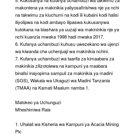
5. Kukusanya na kufanya uchambuzi wa takwimu za
makontena ya makinikia yaliyosafirishwa nje ya nchi
na takwimu za kiuchumi na kodi ili kubaini kodi halisi
iliyolipwa na kodi ambayo ilipaswa kukusanywa
kutokana na biashara ya uuzaji wa makininkia nje ya
nchi kuanzia mwaka 1998 hadi mwaka 2017.
6. Kufanya uchambuzi kuhusu uwezekano wa ujenzi
wa kiwanda cha uchenjuaji wa makinikia nchini.
7. Kufanya uchambuzi wa taarifa za kimaabara za
makinikia zilizotolewa na kampuni ya maabara
binafsi inayopima sampuli za makinikia ya madini
(SGS), Wakala wa Ukaguzi wa Madini Tanzania
(TMAA) na Kamati Maalum namba 1.
Matokeo ya Uchunguzi
Mheshimiwa Rais
1. Uhalali wa Kisheria wa Kampuni ya Acacia Mining
Plc