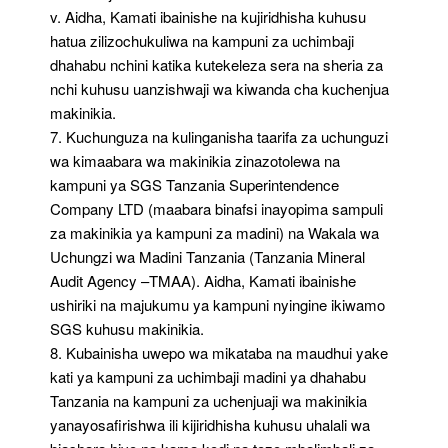
v. Aidha, Kamati ibainishe na kujiridhisha kuhusu
hatua zilizochukuliwa na kampuni za uchimbaji
dhahabu nchini katika kutekeleza sera na sheria za
nchi kuhusu uanzishwaji wa kiwanda cha kuchenjua
makinikia.
7. Kuchunguza na kulinganisha taarifa za uchunguzi
wa kimaabara wa makinikia zinazotolewa na
kampuni ya SGS Tanzania Superintendence
Company LTD (maabara binafsi inayopima sampuli
za makinikia ya kampuni za madini) na Wakala wa
Uchungzi wa Madini Tanzania (Tanzania Mineral
Audit Agency –TMAA). Aidha, Kamati ibainishe
ushiriki na majukumu ya kampuni nyingine ikiwamo
SGS kuhusu makinikia.
8. Kubainisha uwepo wa mikataba na maudhui yake
kati ya kampuni za uchimbaji madini ya dhahabu
Tanzania na kampuni za uchenjuaji wa makinikia
yanayosafirishwa ili kijiridhisha kuhusu uhalali wa