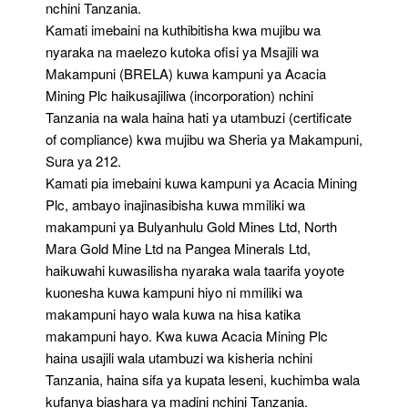
nchini Tanzania.
Kamati imebaini na kuthibitisha kwa mujibu wa
nyaraka na maelezo kutoka ofisi ya Msajili wa
Makampuni (BRELA) kuwa kampuni ya Acacia
Mining Plc haikusajiliwa (incorporation) nchini
Tanzania na wala haina hati ya utambuzi (certificate
of compliance) kwa mujibu wa Sheria ya Makampuni,
Sura ya 212.
Kamati pia imebaini kuwa kampuni ya Acacia Mining
Plc, ambayo inajinasibisha kuwa mmiliki wa
makampuni ya Bulyanhulu Gold Mines Ltd, North
Mara Gold Mine Ltd na Pangea Minerals Ltd,
haikuwahi kuwasilisha nyaraka wala taarifa yoyote
kuonesha kuwa kampuni hiyo ni mmiliki wa
makampuni hayo wala kuwa na hisa katika
makampuni hayo. Kwa kuwa Acacia Mining Plc
haina usajili wala utambuzi wa kisheria nchini
Tanzania, haina sifa ya kupata leseni, kuchimba wala
kufanya biashara ya madini nchini Tanzania.