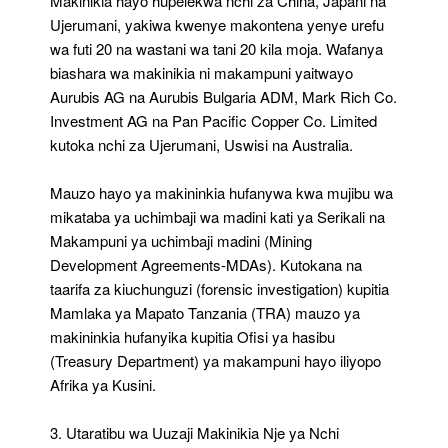
Makinikia hayo hupelekwa nchi za China, Japani na
Ujerumani, yakiwa kwenye makontena yenye urefu
wa futi 20 na wastani wa tani 20 kila moja. Wafanya
biashara wa makinikia ni makampuni yaitwayo
Aurubis AG na Aurubis Bulgaria ADM, Mark Rich Co.
Investment AG na Pan Pacific Copper Co. Limited
kutoka nchi za Ujerumani, Uswisi na Australia.
Mauzo hayo ya makininkia hufanywa kwa mujibu wa
mikataba ya uchimbaji wa madini kati ya Serikali na
Makampuni ya uchimbaji madini (Mining
Development Agreements-MDAs). Kutokana na
taarifa za kiuchunguzi (forensic investigation) kupitia
Mamlaka ya Mapato Tanzania (TRA) mauzo ya
makininkia hufanyika kupitia Ofisi ya hasibu
(Treasury Department) ya makampuni hayo iliyopo
Afrika ya Kusini.
3. Utaratibu wa Uuzaji Makinikia Nje ya Nchi