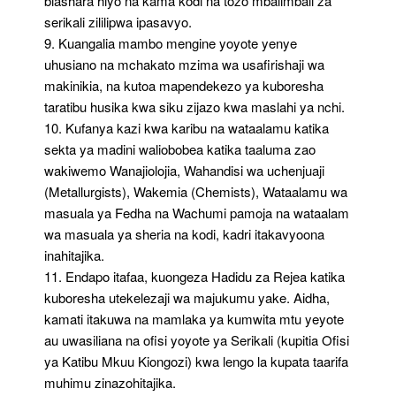
biashara hiyo na kama kodi na tozo mbalimbali za
serikali zililipwa ipasavyo.
9. Kuangalia mambo mengine yoyote yenye
uhusiano na mchakato mzima wa usafirishaji wa
makinikia, na kutoa mapendekezo ya kuboresha
taratibu husika kwa siku zijazo kwa maslahi ya nchi.
10. Kufanya kazi kwa karibu na wataalamu katika
sekta ya madini waliobobea katika taaluma zao
wakiwemo Wanajiolojia, Wahandisi wa uchenjuaji
(Metallurgists), Wakemia (Chemists), Wataalamu wa
masuala ya Fedha na Wachumi pamoja na wataalam
wa masuala ya sheria na kodi, kadri itakavyoona
inahitajika.
11. Endapo itafaa, kuongeza Hadidu za Rejea katika
kuboresha utekelezaji wa majukumu yake. Aidha,
kamati itakuwa na mamlaka ya kumwita mtu yeyote
au uwasiliana na ofisi yoyote ya Serikali (kupitia Ofisi
ya Katibu Mkuu Kiongozi) kwa lengo la kupata taarifa
muhimu zinazohitajika.