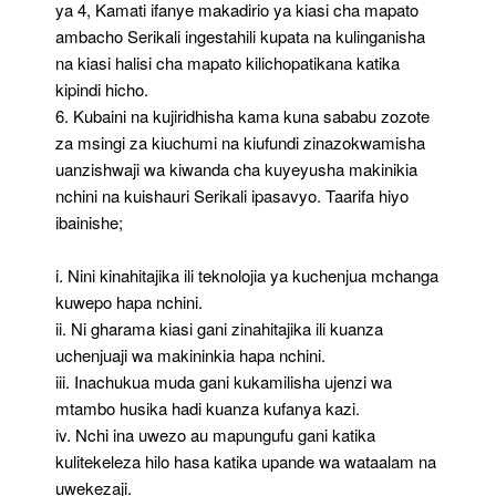
ya 4, Kamati ifanye makadirio ya kiasi cha mapato
ambacho Serikali ingestahili kupata na kulinganisha
na kiasi halisi cha mapato kilichopatikana katika
kipindi hicho.
6. Kubaini na kujiridhisha kama kuna sababu zozote
za msingi za kiuchumi na kiufundi zinazokwamisha
uanzishwaji wa kiwanda cha kuyeyusha makinikia
nchini na kuishauri Serikali ipasavyo. Taarifa hiyo
ibainishe;
i. Nini kinahitajika ili teknolojia ya kuchenjua mchanga
kuwepo hapa nchini.
ii. Ni gharama kiasi gani zinahitajika ili kuanza
uchenjuaji wa makininkia hapa nchini.
iii. Inachukua muda gani kukamilisha ujenzi wa
mtambo husika hadi kuanza kufanya kazi.
iv. Nchi ina uwezo au mapungufu gani katika
kulitekeleza hilo hasa katika upande wa wataalam na
uwekezaji.