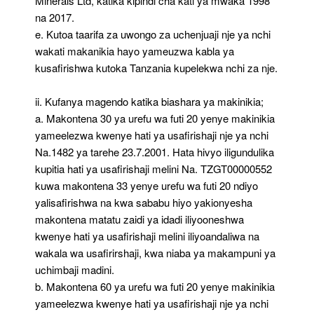
Minerals Ltd, katika kipindi cha kati ya mwaka 1998
na 2017.
e. Kutoa taarifa za uwongo za uchenjuaji nje ya nchi
wakati makanikia hayo yameuzwa kabla ya
kusafirishwa kutoka Tanzania kupelekwa nchi za nje.
ii. Kufanya magendo katika biashara ya makinikia;
a. Makontena 30 ya urefu wa futi 20 yenye makinikia
yameelezwa kwenye hati ya usafirishaji nje ya nchi
Na.1482 ya tarehe 23.7.2001. Hata hivyo iligundulika
kupitia hati ya usafirishaji melini Na. TZGT00000552
kuwa makontena 33 yenye urefu wa futi 20 ndiyo
yalisafirishwa na kwa sababu hiyo yakionyesha
makontena matatu zaidi ya idadi iliyooneshwa
kwenye hati ya usafirishaji melini iliyoandaliwa na
wakala wa usafirirshaji, kwa niaba ya makampuni ya
uchimbaji madini.
b. Makontena 60 ya urefu wa futi 20 yenye makinikia
yameelezwa kwenye hati ya usafirishaji nje ya nchi