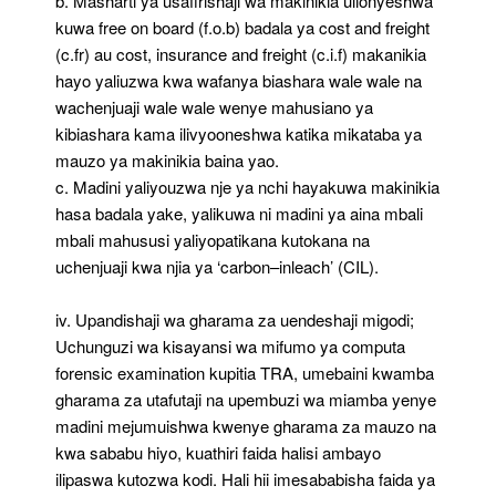
b. Masharti ya usafirishaji wa makinikia ulionyeshwa
kuwa free on board (f.o.b) badala ya cost and freight
(c.fr) au cost, insurance and freight (c.i.f) makanikia
hayo yaliuzwa kwa wafanya biashara wale wale na
wachenjuaji wale wale wenye mahusiano ya
kibiashara kama ilivyooneshwa katika mikataba ya
mauzo ya makinikia baina yao.
c. Madini yaliyouzwa nje ya nchi hayakuwa makinikia
hasa badala yake, yalikuwa ni madini ya aina mbali
mbali mahususi yaliyopatikana kutokana na
uchenjuaji kwa njia ya ‘carbon–inleach’ (CIL).
iv. Upandishaji wa gharama za uendeshaji migodi;
Uchunguzi wa kisayansi wa mifumo ya computa
forensic examination kupitia TRA, umebaini kwamba
gharama za utafutaji na upembuzi wa miamba yenye
madini mejumuishwa kwenye gharama za mauzo na
kwa sababu hiyo, kuathiri faida halisi ambayo
ilipaswa kutozwa kodi. Hali hii imesababisha faida ya