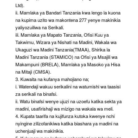
Ltd).
ii. Mamlaka ya Bandari Tanzania kwa lengo la kuona
na kupima uzito wa makontena 277 yenye makinikia
yaliyozuiliwa na Serikali.
iii. Mamlaka ya Mapato Tanzania, Ofisi Kuu ya
Takwimu, Wizara ya Nishati na Madini, Wakala wa
Ukaguzi wa Madini Tanzania(TMAA), Shirika la
Madini Tanzania (STAMICO) na Ofisi ya Msajili wa
Makampuni (BRELA), Mamlaka ya Masoko ya Hisa
na Mitaji (CMSA).
3. Kuwaita na kufanya mahojiano na;
i. Watendaji wakuu serikalini na watumishi wa taasisi
za serikali na binafsi.
ii. Watu binafsi wenye ujuzi na uzoefu katika sekta ya
madini, usafirishaji wa mizigo na wakala wa meli.
4. Kupata taarifa na kujifunza kutoka kwenye nchi
nyingine zilizofanikiwa katika biashara ya madini na
uchenjuaji wa makinikia.