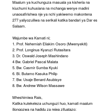
Maalum ya kuchunguza masuala ya kisheria na
kiuchumi kuhusiana na mchanga wenye madini
unaosafirishwa nje ya nchi yakiwemo makontena
277 yaliyozuiliwa na serikali katika bandari ya Dar es
Salaam.
Wajumbe wa Kamati ni;
1. Prof. Nehemiah Eliakim Osoro (Mwenyekiti)
2. Prof. Longinus Kyaruzi Rutasitara
3. Dr. Oswald Joseph Mashindano
4 Bw. Gabriel Pascal Malata
5. Bw. Casmir Sumba Kyuki
6. Bi. Butamo Kasuka Philip
7. Bw. Usaje Benard Asubisye
8. Bw. Andrew Wilson Massawe
Mheshimiwa Rais,
Katika kutekeleza uchunguzi huo, kamati maalum
iliongozwa na hadidu za rejea zifuatazo;