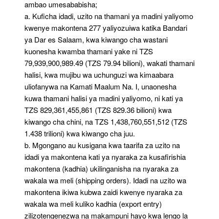
ambao umesababisha;
a. Kuficha idadi, uzito na thamani ya madini yaliyomo
kwenye makontena 277 yaliyozuiwa katika Bandari
ya Dar es Salaam, kwa kiwango cha wastani
kuonesha kwamba thamani yake ni TZS
79,939,900,989.49 (TZS 79.94 bilioni), wakati thamani
halisi, kwa mujibu wa uchunguzi wa kimaabara
uliofanywa na Kamati Maalum Na. I, unaonesha
kuwa thamani halisi ya madini yaliyomo, ni kati ya
TZS 829,361,455,861 (TZS 829.36 bilioni) kwa
kiwango cha chini, na TZS 1,438,760,551,512 (TZS
1.438 trilioni) kwa kiwango cha juu.
b. Mgongano au kusigana kwa taarifa za uzito na
idadi ya makontena kati ya nyaraka za kusafirishia
makontena (kadhia) ukilinganisha na nyaraka za
wakala wa meli (shipping orders). Idadi na uzito wa
makontena ikiwa kubwa zaidi kwenye nyaraka za
wakala wa meli kuliko kadhia (export entry)
zilizotengenezwa na makampuni hayo kwa lengo la