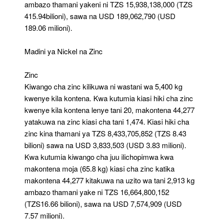
ambazo thamani yakeni ni TZS 15,938,138,000 (TZS
415.94bilioni), sawa na USD 189,062,790 (USD
189.06 milioni).
Madini ya Nickel na Zinc
Zinc
Kiwango cha zinc kilikuwa ni wastani wa 5,400 kg
kwenye kila kontena. Kwa kutumia kiasi hiki cha zinc
kwenye kila kontena lenye tani 20, makontena 44,277
yatakuwa na zinc kiasi cha tani 1,474. Kiasi hiki cha
zinc kina thamani ya TZS 8,433,705,852 (TZS 8.43
bilioni) sawa na USD 3,833,503 (USD 3.83 milioni).
Kwa kutumia kiwango cha juu ilichopimwa kwa
makontena moja (65.8 kg) kiasi cha zinc katika
makontena 44,277 kitakuwa na uzito wa tani 2,913 kg
ambazo thamani yake ni TZS 16,664,800,152
(TZS16.66 bilioni), sawa na USD 7,574,909 (USD
7.57 milioni).