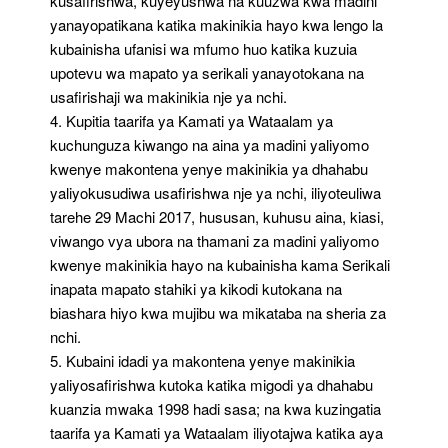
kusafirishwa, kuyeyushwa na kuuzwa kwa madini
yanayopatikana katika makinikia hayo kwa lengo la
kubainisha ufanisi wa mfumo huo katika kuzuia
upotevu wa mapato ya serikali yanayotokana na
usafirishaji wa makinikia nje ya nchi.
4. Kupitia taarifa ya Kamati ya Wataalam ya
kuchunguza kiwango na aina ya madini yaliyomo
kwenye makontena yenye makinikia ya dhahabu
yaliyokusudiwa usafirishwa nje ya nchi, iliyoteuliwa
tarehe 29 Machi 2017, hususan, kuhusu aina, kiasi,
viwango vya ubora na thamani za madini yaliyomo
kwenye makinikia hayo na kubainisha kama Serikali
inapata mapato stahiki ya kikodi kutokana na
biashara hiyo kwa mujibu wa mikataba na sheria za
nchi.
5. Kubaini idadi ya makontena yenye makinikia
yaliyosafirishwa kutoka katika migodi ya dhahabu
kuanzia mwaka 1998 hadi sasa; na kwa kuzingatia
taarifa ya Kamati ya Wataalam iliyotajwa katika aya