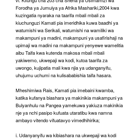
vi. Kifungu cha 203 cha Sheria ya Usimamizi wa
Forodha ya Jumuiya ya Afrika Mashariki,2004 kwa
kuzingatia nyaraka na taarifa mbali mbali za
kiuchunguzi Kamati pia imeridhika kuwa baadhi ya
watumishi wa Serikali, watumishi na wamiliki wa
makampuni ya madini, makampuni ya usafirishaji na
upimaji wa madini na makampuni yenyewe wamelitia
aibu Taifa kwa kutenda makosa mbali mbali
yakiwemo, ukwepaji wa kodi, kutoa taarifa za
uwongo, kujipatia mali kwa njia ya udanganyifu,
uhujumu uchumi na kulisababishia taifa hasara.
Mheshimiwa Rais, Kamati pia imebaini kwamba,
katika kufanya biashara ya makinikia makampuni ya
Bulyanhulu na Pangea yamekuwa yakiuza makinikia
nje ya nchi pasipo kufuata utaratibu kwa namna
ambayo vitendo vifuatavyo vimedhihirika;
i. Udanyanyifu wa kibiashara na ukwepaji wa kodi