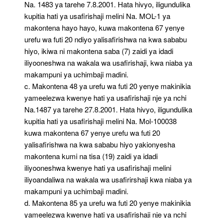
Na. 1483 ya tarehe 7.8.2001. Hata hivyo, iligundulika
kupitia hati ya usafirishaji melini Na. MOL-1 ya
makontena hayo hayo, kuwa makontena 67 yenye
urefu wa futi 20 ndiyo yalisafirishwa na kwa sababu
hiyo, ikiwa ni makontena saba (7) zaidi ya idadi
iliyooneshwa na wakala wa usafirishaji, kwa niaba ya
makampuni ya uchimbaji madini.
c. Makontena 48 ya urefu wa futi 20 yenye makinikia
yameelezwa kwenye hati ya usafirishaji nje ya nchi
Na.1487 ya tarehe 27.8.2001. Hata hivyo, iligundulika
kupitia hati ya usafirishaji melini Na. Mol-100038
kuwa makontena 67 yenye urefu wa futi 20
yalisafirishwa na kwa sababu hiyo yakionyesha
makontena kumi na tisa (19) zaidi ya idadi
iliyooneshwa kwenye hati ya usafirishaji melini
iliyoandaliwa na wakala wa usafirirshaji kwa niaba ya
makampuni ya uchimbaji madini.
d. Makontena 85 ya urefu wa futi 20 yenye makinikia
yameelezwa kwenye hati ya usafirishaji nje ya nchi