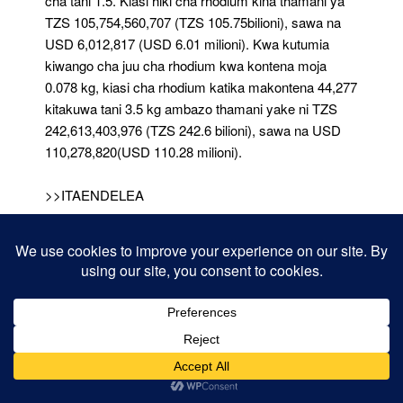
cha tani 1.5. Kiasi hiki cha rhodium kina thamani ya
TZS 105,754,560,707 (TZS 105.75bilioni), sawa na
USD 6,012,817 (USD 6.01 milioni). Kwa kutumia
kiwango cha juu cha rhodium kwa kontena moja
0.078 kg, kiasi cha rhodium katika makontena 44,277
kitakuwa tani 3.5 kg ambazo thamani yake ni TZS
242,613,403,976 (TZS 242.6 bilioni), sawa na USD
110,278,820(USD 110.28 milioni).
>>ITAENDELEA
Post Views:
648
Share this:
Facebook
X
Like this: