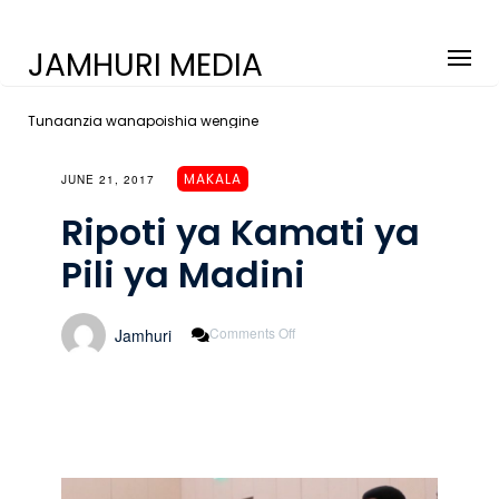
JAMHURI MEDIA
Tunaanzia wanapoishia wengine
MAKALA
JUNE 21, 2017
Ripoti ya Kamati ya
Pili ya Madini
On
Comments Off
Jamhuri
Ripoti
Ya
Kamati
Ya
Pili
Ya
Madini