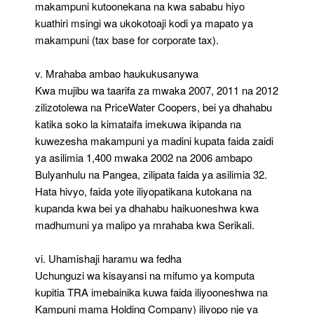
makampuni kutoonekana na kwa sababu hiyo
kuathiri msingi wa ukokotoaji kodi ya mapato ya
makampuni (tax base for corporate tax).
v. Mrahaba ambao haukukusanywa
Kwa mujibu wa taarifa za mwaka 2007, 2011 na 2012
zilizotolewa na PriceWater Coopers, bei ya dhahabu
katika soko la kimataifa imekuwa ikipanda na
kuwezesha makampuni ya madini kupata faida zaidi
ya asilimia 1,400 mwaka 2002 na 2006 ambapo
Bulyanhulu na Pangea, zilipata faida ya asilimia 32.
Hata hivyo, faida yote iliyopatikana kutokana na
kupanda kwa bei ya dhahabu haikuoneshwa kwa
madhumuni ya malipo ya mrahaba kwa Serikali.
vi. Uhamishaji haramu wa fedha
Uchunguzi wa kisayansi na mifumo ya komputa
kupitia TRA imebainika kuwa faida iliyooneshwa na
Kampuni mama Holding Company) iliyopo nje ya