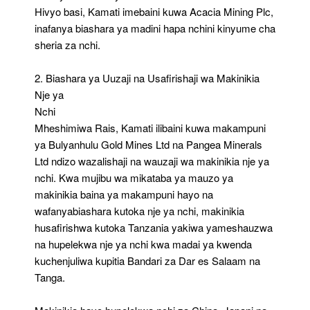
Hivyo basi, Kamati imebaini kuwa Acacia Mining Plc,
inafanya biashara ya madini hapa nchini kinyume cha
sheria za nchi.
2. Biashara ya Uuzaji na Usafirishaji wa Makinikia
Nje ya
Nchi
Mheshimiwa Rais, Kamati ilibaini kuwa makampuni
ya Bulyanhulu Gold Mines Ltd na Pangea Minerals
Ltd ndizo wazalishaji na wauzaji wa makinikia nje ya
nchi. Kwa mujibu wa mikataba ya mauzo ya
makinikia baina ya makampuni hayo na
wafanyabiashara kutoka nje ya nchi, makinikia
husafirishwa kutoka Tanzania yakiwa yameshauzwa
na hupelekwa nje ya nchi kwa madai ya kwenda
kuchenjuliwa kupitia Bandari za Dar es Salaam na
Tanga.