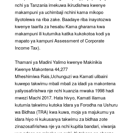
nchi ya Tanzania imekuwa ikirudishwa kwenye
makampuni ya uchimbaji nchini kama mikopo
iliyotolewa na riba zake. Baadaye riba inayotozwa
kwenye taarifa za hesabu Kama gharama kwa
makampuni ili kutumika katika kukokotoa kodi ya
mapato ya kampuni Assessment of Corporate
Income Tax).
Thamani ya Madini Yalimo kwenye Makinikia
Kwenye Makontena 44,277
Mheshimiwa Rais,Uchunguzi wa Kamati ulibaini
kuwepo takwimu mbali mbali za idadi ya makontena
yaliyosafirishwa nje nchi kuanzia mwaka 1998 hadi
mwezi Machi 2017. Hata hivyo, Kamati iliamua
kutumia takwimu kutoka Idara ya Forodha na Ushuru
wa Bidhaa (TRA) kwa kuwa, moja ya majukumu ya
idara hiyo ni kukusanya takwimu za bidhaa zote
zinazosafirishwa nje ya nchi kupitia bandari, viwanja