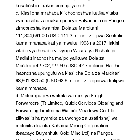
kusafirishia makontena nje ya nchi.
c. Kiasi cha mrahaba kilichooneshwa katika vitabu
vya hesabu za makampuni ya Bulyanhulu na Pangea
zimeonesha kwamba, Dola za Marekani
111,304,561.00 (USD 111.3 milioni) zililipwa Serikalini
kama mrahaba kati ya mwaka 1998 na 2017, lakini
vitabu vya hesabu vilivyopo Wizara ya Nishati na
Madini zinaonesha malipo yalikuwa Dola za
Marekani 42,702,727.50 (USD 42.7 milioni). Hali hii
inaonesha upungufu wa kiasi cha Dola za Marekani
68,601,833.50 (USD 68.6 milioni) zilizopaswa kulipwa
kama mrahaba.
d. Makampuni ya wakala wa meli ya Freight
Forwarders (T) Limited, Quick Services Clearing and
Forwarding Limited na Walford Meadows Co. Ltd,
ziliwasilisha nyaraka za uwongo za usafirishaji wa
makinikia kutoka Kahama Mining Corporation,
(baadaye Bulyanhulu Gold Mine Ltd) na Pangea