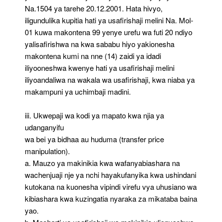
Na.1504 ya tarehe 20.12.2001. Hata hivyo,
iligundulika kupitia hati ya usafirishaji melini Na. Mol-
01 kuwa makontena 99 yenye urefu wa futi 20 ndiyo
yalisafirishwa na kwa sababu hiyo yakionesha
makontena kumi na nne (14) zaidi ya idadi
iliyooneshwa kwenye hati ya usafirishaji melini
iliyoandaliwa na wakala wa usafirishaji, kwa niaba ya
makampuni ya uchimbaji madini.
iii. Ukwepaji wa kodi ya mapato kwa njia ya
udanganyifu
wa bei ya bidhaa au huduma (transfer price
manipulation).
a. Mauzo ya makinikia kwa wafanyabiashara na
wachenjuaji nje ya nchi hayakufanyika kwa ushindani
kutokana na kuonesha vipindi virefu vya uhusiano wa
kibiashara kwa kuzingatia nyaraka za mikataba baina
yao.