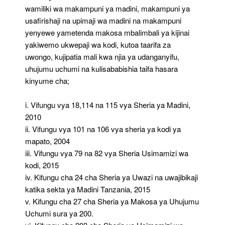
wamiliki wa makampuni ya madini, makampuni ya
usafirishaji na upimaji wa madini na makampuni
yenyewe yametenda makosa mbalimbali ya kijinai
yakiwemo ukwepaji wa kodi, kutoa taarifa za
uwongo, kujipatia mali kwa njia ya udanganyifu,
uhujumu uchumi na kulisababishia taifa hasara
kinyume cha;
i. Vifungu vya 18,114 na 115 vya Sheria ya Madini,
2010
ii. Vifungu vya 101 na 106 vya sheria ya kodi ya
mapato, 2004
iii. Vifungu vya 79 na 82 vya Sheria Usimamizi wa
kodi, 2015
iv. Kifungu cha 24 cha Sheria ya Uwazi na uwajibikaji
katika sekta ya Madini Tanzania, 2015
v. Kifungu cha 27 cha Sheria ya Makosa ya Uhujumu
Uchumi sura ya 200.