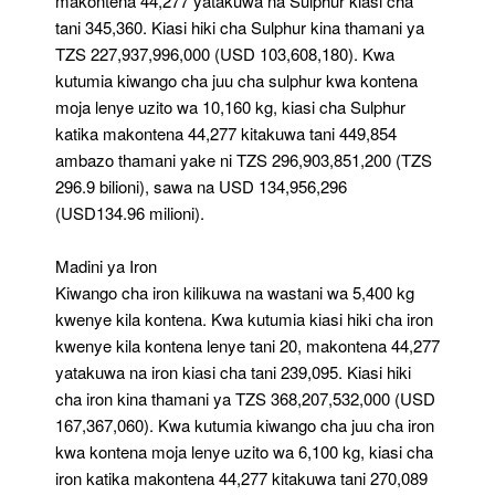
makontena 44,277 yatakuwa na Sulphur kiasi cha
tani 345,360. Kiasi hiki cha Sulphur kina thamani ya
TZS 227,937,996,000 (USD 103,608,180). Kwa
kutumia kiwango cha juu cha sulphur kwa kontena
moja lenye uzito wa 10,160 kg, kiasi cha Sulphur
katika makontena 44,277 kitakuwa tani 449,854
ambazo thamani yake ni TZS 296,903,851,200 (TZS
296.9 bilioni), sawa na USD 134,956,296
(USD134.96 milioni).
Madini ya Iron
Kiwango cha iron kilikuwa na wastani wa 5,400 kg
kwenye kila kontena. Kwa kutumia kiasi hiki cha iron
kwenye kila kontena lenye tani 20, makontena 44,277
yatakuwa na iron kiasi cha tani 239,095. Kiasi hiki
cha iron kina thamani ya TZS 368,207,532,000 (USD
167,367,060). Kwa kutumia kiwango cha juu cha iron
kwa kontena moja lenye uzito wa 6,100 kg, kiasi cha
iron katika makontena 44,277 kitakuwa tani 270,089