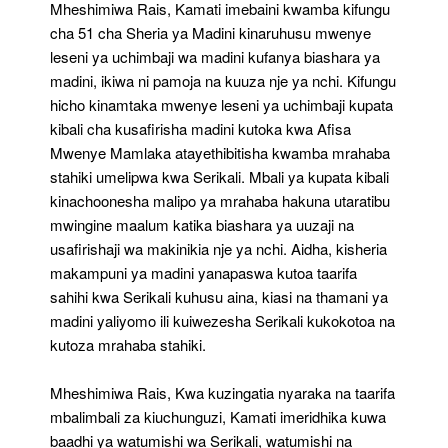
Mheshimiwa Rais, Kamati imebaini kwamba kifungu
cha 51 cha Sheria ya Madini kinaruhusu mwenye
leseni ya uchimbaji wa madini kufanya biashara ya
madini, ikiwa ni pamoja na kuuza nje ya nchi. Kifungu
hicho kinamtaka mwenye leseni ya uchimbaji kupata
kibali cha kusafirisha madini kutoka kwa Afisa
Mwenye Mamlaka atayethibitisha kwamba mrahaba
stahiki umelipwa kwa Serikali. Mbali ya kupata kibali
kinachoonesha malipo ya mrahaba hakuna utaratibu
mwingine maalum katika biashara ya uuzaji na
usafirishaji wa makinikia nje ya nchi. Aidha, kisheria
makampuni ya madini yanapaswa kutoa taarifa
sahihi kwa Serikali kuhusu aina, kiasi na thamani ya
madini yaliyomo ili kuiwezesha Serikali kukokotoa na
kutoza mrahaba stahiki.
Mheshimiwa Rais, Kwa kuzingatia nyaraka na taarifa
mbalimbali za kiuchunguzi, Kamati imeridhika kuwa
baadhi ya watumishi wa Serikali, watumishi na