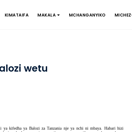
KIMATAIFA
MAKALA
MCHANGANYIKO
MICHE
alozi wetu
li ya kifedha ya Balozi za Tanzania nje ya nchi ni mbaya. Habari hizi