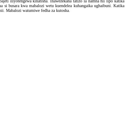
eti iliyotengewa kinatisha. Inawezekana tatizo la namna hii lipo katika
 si busara kwa mabalozi wetu kuendelea kuhangaika ughaibuni. Katika
u hii. Mabalozi watumiwe fedha za kutosha.