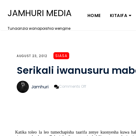
JAMHURI MEDIA
HOME
KITAIFA
Tunaanzia wanapoishia wengine
SIASA
AUGUST 23, 2012
Serikali iwanusuru mab
On
Jamhuri
Comments Off
Serikali
Iwanusuru
Mabalozi
Wetu
Katika toleo la leo tumechapisha taarifa zenye kuonyesha kuwa ha