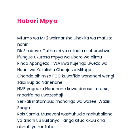
Habari Mpya
Mfumo wa M+2 waimarisha uhakika wa mafuta
nchini
Dk Simbeye: Tathmini ya mtaala ulioboreshwa
ifungue ukurasa mpya wa ubora wa elimu
Pinda Apongeza TVLA kwa Kujenga Uwezo wa
Ndani wa Kuzalisha Chanjo za Mifugo
Chande aihimiza FCC kuwafikia wananchi wengi
zaidi kupitia Nanenane
NMB yageuza Nanenane kuwa darasa la fursa,
maarifa na uwezeshaji
Serikali inatambua mchango wa wazee: Waziri
Sangu
Rais Samia, Museveni washuhudia makubaliano
ya trilioni 56 kuifanya Tanga kituo kikuu cha
nishati ya mafuta