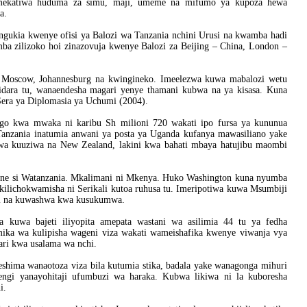
 zimekatiwa huduma za simu, maji, umeme na mifumo ya kupoza hewa
a.
ngukia kwenye ofisi ya Balozi wa Tanzania nchini Urusi na kwamba hadi
umba zilizoko hoi zinazovuja kwenye Balozi za Beijing – China, London –
 Moscow, Johannesburg na kwingineko. Imeelezwa kuwa mabalozi wetu
idara tu, wanaendesha magari yenye thamani kubwa na ya kisasa. Kuna
Sera ya Diplomasia ya Uchumi (2004).
go kwa mwaka ni karibu Sh milioni 720 wakati ipo fursa ya kununua
, Tanzania inatumia anwani ya posta ya Uganda kufanya mawasiliano yake
diwa kuuziwa na New Zealand, lakini kwa bahati mbaya hatujibu maombi
ine si Watanzania. Mkalimani ni Mkenya. Huko Washington kuna nyumba
i kilichokwamisha ni Serikali kutoa ruhusa tu. Imeripotiwa kuwa Msumbiji
ani na kuwashwa kwa kusukumwa.
kuwa bajeti iliyopita amepata wastani wa asilimia 44 tu ya fedha
umika wa kulipisha wageni viza wakati wameishafika kwenye viwanja vya
tari kwa usalama wa nchi.
shima wanaotoza viza bila kutumia stika, badala yake wanagonga mihuri
ngi yanayohitaji ufumbuzi wa haraka. Kubwa likiwa ni la kuboresha
i.