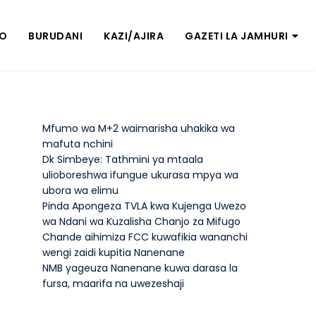
ZO
BURUDANI
KAZI/AJIRA
GAZETI LA JAMHURI
Mfumo wa M+2 waimarisha uhakika wa
mafuta nchini
Dk Simbeye: Tathmini ya mtaala
ulioboreshwa ifungue ukurasa mpya wa
ubora wa elimu
Pinda Apongeza TVLA kwa Kujenga Uwezo
wa Ndani wa Kuzalisha Chanjo za Mifugo
Chande aihimiza FCC kuwafikia wananchi
wengi zaidi kupitia Nanenane
NMB yageuza Nanenane kuwa darasa la
fursa, maarifa na uwezeshaji