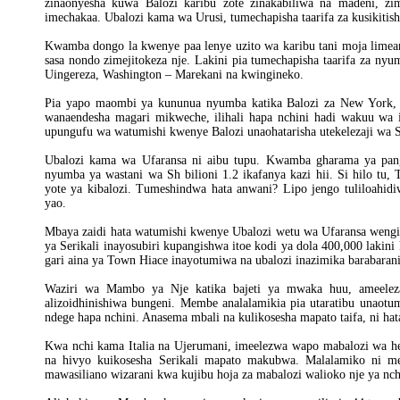
zinaonyesha kuwa Balozi karibu zote zinakabiliwa na madeni,
imechakaa. Ubalozi kama wa Urusi, tumechapisha taarifa za kusikitish
Kwamba dongo la kwenye paa lenye uzito wa karibu tani moja limea
sasa nondo zimejitokeza nje. Lakini pia tumechapisha taarifa za ny
Uingereza, Washington – Marekani na kwingineko.
Pia yapo maombi ya kununua nyumba katika Balozi za New York,
wanaendesha magari mikweche, ilihali hapa nchini hadi wakuu wa 
upungufu wa watumishi kwenye Balozi unaohatarisha utekelezaji wa 
Ubalozi kama wa Ufaransa ni aibu tupu. Kwamba gharama ya pan
nyumba ya wastani wa Sh bilioni 1.2 ikafanya kazi hii. Si hilo tu
yote ya kibalozi. Tumeshindwa hata anwani? Lipo jengo tuliloahi
yao.
Mbaya zaidi hata watumishi kwenye Ubalozi wetu wa Ufaransa weng
ya Serikali inayosubiri kupangishwa itoe kodi ya dola 400,000 lakin
gari aina ya Town Hiace inayotumiwa na ubalozi inazimika barabar
Waziri wa Mambo ya Nje katika bajeti ya mwaka huu, ameeleza 
alizoidhinishiwa bungeni. Membe analalamikia pia utaratibu unaot
ndege hapa nchini. Anasema mbali na kulikosesha mapato taifa, ni ha
Kwa nchi kama Italia na Ujerumani, imeelezwa wapo mabalozi wa he
na hivyo kuikosesha Serikali mapato makubwa. Malalamiko ni me
mawasiliano wizarani kwa kujibu hoja za mabalozi walioko nje ya nch