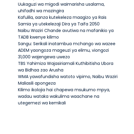
Uukaguzi wa migodi waimarisha usalama,
uhifadhi wa mazingira
Kafulila, aanza kutekeleza maagizo ya Rais
Samia ya utekelezaji Dira ya Taifa 2050
Naibu Waziri Chande avutiwa na mafanikio ya
TADB kwenye kilimo
Sangu: Serikali inatambua mchango wa wazee
ADEM yaongoza mageuzi ya elimu, viongozi
31,000 wajengewa uwezo
TBS Yahimiza Wajasiriamali Kuthibitisha Ubora
wa Bidhaa zao Arusha
WMA yawafundisha watoto vipimo, Naibu Waziri
Maliasili apongeza
Kilimo ikolojia hai chapewa msukumo mpya,
wadau wataka wakulima waachane na
utegemezi wa kemikali