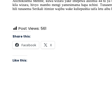
Alichokisema Membe, kuwa wizara yake imepewa asilimia 44 tu ya baj
kila wizara, hivyo mambo mengi yamesimama hapa nchini. Tunasema
hili tunasema Serikali itimize wajibu wake kuliepushia taifa letu aib
Post Views:
561
Share this:
Facebook
X
Like this: