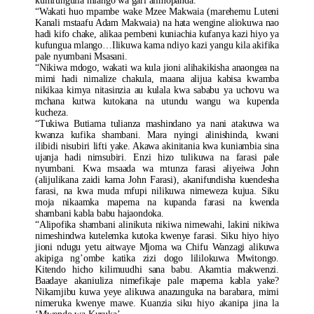
kumfungulia mlango wa gari alimopanda.
“Wakati huo mpambe wake Mzee Makwaia (marehemu Luteni
Kanali mstaafu Adam Makwaia) na hata wengine aliokuwa nao
hadi kifo chake, alikaa pembeni kuniachia kufanya kazi hiyo ya
kufungua mlango…Ilikuwa kama ndiyo kazi yangu kila akifika
pale nyumbani Msasani.
“Nikiwa mdogo, wakati wa kula jioni alihakikisha anaongea na
mimi hadi nimalize chakula, maana alijua kabisa kwamba
nikikaa kimya nitasinzia au kulala kwa sababu ya uchovu wa
mchana kutwa kutokana na utundu wangu wa kupenda
kucheza.
“Tukiwa Butiama tulianza mashindano ya nani atakuwa wa
kwanza kufika shambani. Mara nyingi alinishinda, kwani
ilibidi nisubiri lifti yake. Akawa akinitania kwa kuniambia sina
ujanja hadi nimsubiri. Enzi hizo tulikuwa na farasi pale
nyumbani. Kwa msaada wa mtunza farasi aliyeiwa John
(alijulikana zaidi kama John Farasi), akanifundisha kuendesha
farasi, na kwa muda mfupi nilikuwa nimeweza kujua. Siku
moja nikaamka mapema na kupanda farasi na kwenda
shambani kabla babu hajaondoka.
“Alipofika shambani alinikuta nikiwa nimewahi, lakini nikiwa
nimeshindwa kutelemka kutoka kwenye farasi. Siku hiyo hiyo
jioni ndugu yetu aitwaye Mjoma wa Chifu Wanzagi alikuwa
akipiga ng’ombe katika zizi dogo lililokuwa Mwitongo.
Kitendo hicho kilimuudhi sana babu. Akamtia makwenzi.
Baadaye akaniuliza nimefikaje pale mapema kabla yake?
Nikamjibu kuwa yeye alikuwa anazunguka na barabara, mimi
nimeruka kwenye mawe. Kuanzia siku hiyo akanipa jina la