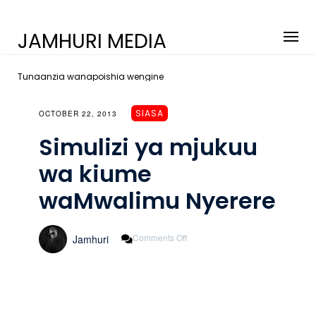
JAMHURI MEDIA
Tunaanzia wanapoishia wengine
SIASA
OCTOBER 22, 2013
Simulizi ya mjukuu
wa kiume
waMwalimu Nyerere
On
Comments Off
Jamhuri
Simulizi
Ya
Mjukuu
Wa
Kiume
WaMwalimu