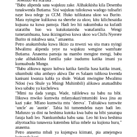
‘Mwendo wa Kuruka’.
“Babu alipenda sana wajukuu zake. Alihakikisha kila Desemba
tunakwenda Butiama. Sisi wajukuu tuliokuwa wadogo tulisafiri
naye kwa ndege ya CCM. Huko tulikutana ukoo wa Burito.
Mara nyingine kulikuwa na sherehe za ukoo, kitu kilichosaidia
kujuana na kuwa pamoja. Hadi leo hii nakumbuka na kufaidi
utaratibu huo wa kutukutanisha wanafamilia. Wengi
tumetambuana, hasa ikizingatiwa kuwa ukoo wa Chifu Nyerere
Burito ni mkubwa sana,” amasema.
Petro anakumbuka kuwa likizo za mwezi wa sita mara nyingi
Mwalimu alipenda yeye na wajukuu wengine wamfuate
Butiama. Anasema pamoja na mambo mengine mengi, babu
yake alihakikisha familia yake inadumu katika imani ya
kumuabudu Mungu.
“Babu alikuwa nguzo kubwa katika familia hasa katika imani,
sikumbuki siku ambayo akiwa Dar es Salaam tulikosa kwenda
kanisani kwanza kabla ya shule. Wakati mwingine Mwalimu
Ndosi (wa Shule ya Msingi Muhimbili) alikuwa anatuadhibu
kwa sababu ya kuchelewa.
“Mimi na dada yangu, Wade, tulilelewa na babu na bibi.
Ilikuwa mwiko kumwita mfanyakazi/mtumishi kwa jina au
kazi yake. Mfano kumwita mtu ‘dereva’. Tulitakiwa tumwite
‘uncle’ au ‘auntie’. Tabia hii tumeendelea nayo hadi leo.
Mafunzo ya dini na heshima kutoka kwa babu na bibi yanatupa
faraja hadi leo. Namkumbuka babu sana. Leo hii kwa heshima
aliyotuachia tunaweza kutembea kifua mbele na kujiona huru,”
anasema.
Petro anasema mbali ya kujengwa kiimani, pia amejengwa