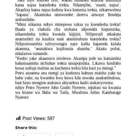
“Siku hiyo ilikuwa hivi; wakati tunatoka shamba aliniuliza
kama najua kuendesha trekta. Nikamjibu, ‘naam, najua’.
Akauliza kama najua kulima kwa kutumia trekta, nikamweleza
‘hapana’. Akanitaka nimwombe dereva aitwaye Ilendeja
anifundishe.
“Mimi nikaona ndiyo nimepewa ruksa ya kuendesha trekta!
Baada ya chakula cha mchana alipoenda kupumzika,
nikaendesha trekta kwenda kijijini. Niliporudi nikakuta
ananisubiri na kuuliza nani ameniruhusu kuendesha trekta?
Nilipomwambia tulivyoongea naye kabla hajaenda kulala
akasema, ‘unatakiwa kujifunzia shamba.’ Akaita polisi,
nikalazwa rumande.
“Kesho yake akaamuru nitolewe. Akanipa pole na kuniambia
hakumaanisha nichukue trekta ninapojisikia. Likawa fundisho
kuwa usifuje mafuta au kuchezea trekta bila kazi ya msingi.”
Petro anasema ana mengi ya kuelezea kuhusu maisha yake na
babu yake, na kwamba kwa kuwa kila mwaka anakumbukwa,
basi hayo mengine atakuwa akiyaeleza kadri atakavyoweza.
ndiye Petro Nyerere John Guido Nyerere, mjukuu wa kwanza
wa kiume wa Baba wa Taifa, Mwalimu Julius Kambarage
Nyerere
Post Views:
597
Share this: