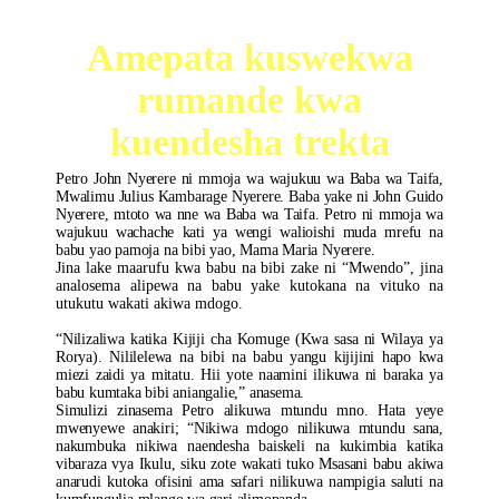
Nyerere
Amepata kuswekwa
rumande kwa
kuendesha trekta
Petro John Nyerere ni mmoja wa wajukuu wa Baba wa Taifa,
Mwalimu Julius Kambarage Nyerere. Baba yake ni John Guido
Nyerere, mtoto wa nne wa Baba wa Taifa. Petro ni mmoja wa
wajukuu wachache kati ya wengi walioishi muda mrefu na
babu yao pamoja na bibi yao, Mama Maria Nyerere.
Jina lake maarufu kwa babu na bibi zake ni “Mwendo”, jina
analosema alipewa na babu yake kutokana na vituko na
utukutu wakati akiwa mdogo.
“Nilizaliwa katika Kijiji cha Komuge (Kwa sasa ni Wilaya ya
Rorya). Nililelewa na bibi na babu yangu kijijini hapo kwa
miezi zaidi ya mitatu. Hii yote naamini ilikuwa ni baraka ya
babu kumtaka bibi aniangalie,” anasema.
Simulizi zinasema Petro alikuwa mtundu mno. Hata yeye
mwenyewe anakiri; “Nikiwa mdogo nilikuwa mtundu sana,
nakumbuka nikiwa naendesha baiskeli na kukimbia katika
vibaraza vya Ikulu, siku zote wakati tuko Msasani babu akiwa
anarudi kutoka ofisini ama safari nilikuwa nampigia saluti na