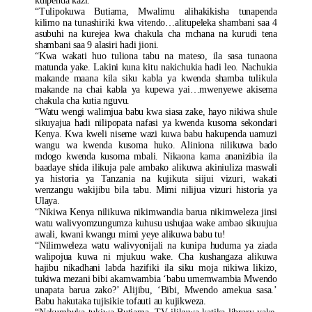
kuipenda kazi.
“Tulipokuwa Butiama, Mwalimu alihakikisha tunapenda
kilimo na tunashiriki kwa vitendo…alitupeleka shambani saa 4
asubuhi na kurejea kwa chakula cha mchana na kurudi tena
shambani saa 9 alasiri hadi jioni.
“Kwa wakati huo tuliona tabu na mateso, ila sasa tunaona
matunda yake. Lakini kuna kitu nakichukia hadi leo. Nachukia
makande maana kila siku kabla ya kwenda shamba tulikula
makande na chai kabla ya kupewa yai…mwenyewe akisema
chakula cha kutia nguvu.
“Watu wengi walimjua babu kwa siasa zake, hayo nikiwa shule
sikuyajua hadi nilipopata nafasi ya kwenda kusoma sekondari
Kenya. Kwa kweli niseme wazi kuwa babu hakupenda uamuzi
wangu wa kwenda kusoma huko. Aliniona nilikuwa bado
mdogo kwenda kusoma mbali. Nikaona kama ananizibia ila
baadaye shida ilikuja pale ambako alikuwa akiniuliza maswali
ya historia ya Tanzania na kujikuta siijui vizuri, wakati
wenzangu wakijibu bila tabu. Mimi nilijua vizuri historia ya
Ulaya.
“Nikiwa Kenya nilikuwa nikimwandia barua nikimweleza jinsi
watu walivyomzungumza kuhusu ushujaa wake ambao sikuujua
awali, kwani kwangu mimi yeye alikuwa babu tu!
“Nilimweleza watu walivyonijali na kunipa huduma ya ziada
walipojua kuwa ni mjukuu wake. Cha kushangaza alikuwa
hajibu nikadhani labda hazifiki ila siku moja nikiwa likizo,
tukiwa mezani bibi akamwambia ‘babu umemwambia Mwendo
unapata barua zako?’ Alijibu, ‘Bibi, Mwendo amekua sasa.’
Babu hakutaka tujisikie tofauti au kujikweza.