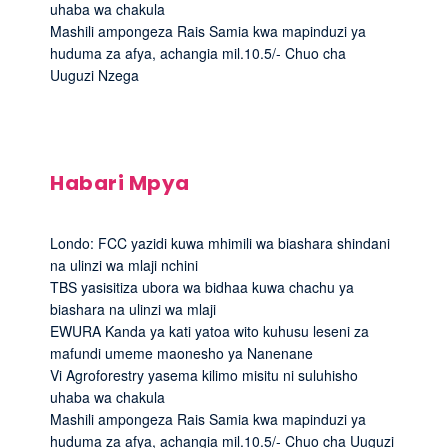
uhaba wa chakula
Mashili ampongeza Rais Samia kwa mapinduzi ya
huduma za afya, achangia mil.10.5/- Chuo cha
Uuguzi Nzega
Habari Mpya
Londo: FCC yazidi kuwa mhimili wa biashara shindani
na ulinzi wa mlaji nchini
TBS yasisitiza ubora wa bidhaa kuwa chachu ya
biashara na ulinzi wa mlaji
EWURA Kanda ya kati yatoa wito kuhusu leseni za
mafundi umeme maonesho ya Nanenane
Vi Agroforestry yasema kilimo misitu ni suluhisho
uhaba wa chakula
Mashili ampongeza Rais Samia kwa mapinduzi ya
huduma za afya, achangia mil.10.5/- Chuo cha Uuguzi