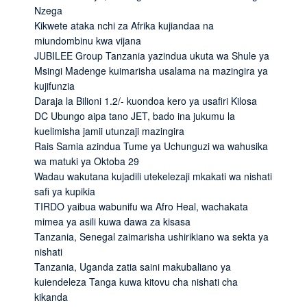
Nzega
Kikwete ataka nchi za Afrika kujiandaa na
miundombinu kwa vijana
JUBILEE Group Tanzania yazindua ukuta wa Shule ya
Msingi Madenge kuimarisha usalama na mazingira ya
kujifunzia
Daraja la Bilioni 1.2/- kuondoa kero ya usafiri Kilosa
DC Ubungo aipa tano JET, bado ina jukumu la
kuelimisha jamii utunzaji mazingira
Rais Samia azindua Tume ya Uchunguzi wa wahusika
wa matuki ya Oktoba 29
Wadau wakutana kujadili utekelezaji mkakati wa nishati
safi ya kupikia
TIRDO yaibua wabunifu wa Afro Heal, wachakata
mimea ya asili kuwa dawa za kisasa
Tanzania, Senegal zaimarisha ushirikiano wa sekta ya
nishati
Tanzania, Uganda zatia saini makubaliano ya
kuiendeleza Tanga kuwa kitovu cha nishati cha
kikanda