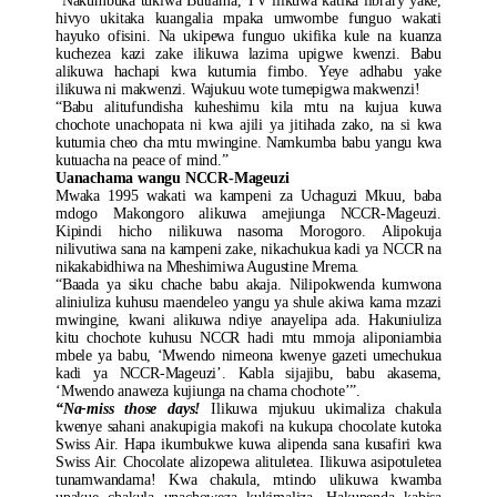
“Nakumbuka tukiwa Butiama, TV ilikuwa katika library yake,
hivyo ukitaka kuangalia mpaka umwombe funguo wakati
hayuko ofisini. Na ukipewa funguo ukifika kule na kuanza
kuchezea kazi zake ilikuwa lazima upigwe kwenzi. Babu
alikuwa hachapi kwa kutumia fimbo. Yeye adhabu yake
ilikuwa ni makwenzi. Wajukuu wote tumepigwa makwenzi!
“Babu alitufundisha kuheshimu kila mtu na kujua kuwa
chochote unachopata ni kwa ajili ya jitihada zako, na si kwa
kutumia cheo cha mtu mwingine. Namkumba babu yangu kwa
kutuacha na peace of mind.”
Uanachama wangu NCCR-Mageuzi
Mwaka 1995 wakati wa kampeni za Uchaguzi Mkuu, baba
mdogo Makongoro alikuwa amejiunga NCCR-Mageuzi.
Kipindi hicho nilikuwa nasoma Morogoro. Alipokuja
nilivutiwa sana na kampeni zake, nikachukua kadi ya NCCR na
nikakabidhiwa na Mheshimiwa Augustine Mrema.
“Baada ya siku chache babu akaja. Nilipokwenda kumwona
aliniuliza kuhusu maendeleo yangu ya shule akiwa kama mzazi
mwingine, kwani alikuwa ndiye anayelipa ada. Hakuniuliza
kitu chochote kuhusu NCCR hadi mtu mmoja aliponiambia
mbele ya babu, ‘Mwendo nimeona kwenye gazeti umechukua
kadi ya NCCR-Mageuzi’. Kabla sijajibu, babu akasema,
‘Mwendo anaweza kujiunga na chama chochote’”.
“Na-miss those days!
Ilikuwa mjukuu ukimaliza chakula
kwenye sahani anakupigia makofi na kukupa chocolate kutoka
Swiss Air. Hapa ikumbukwe kuwa alipenda sana kusafiri kwa
Swiss Air. Chocolate alizopewa alituletea. Ilikuwa asipotuletea
tunamwandama! Kwa chakula, mtindo ulikuwa kwamba