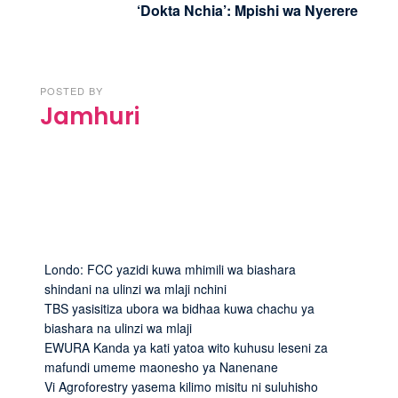
‘Dokta Nchia’: Mpishi wa Nyerere
POSTED BY
Jamhuri
Londo: FCC yazidi kuwa mhimili wa biashara
shindani na ulinzi wa mlaji nchini
TBS yasisitiza ubora wa bidhaa kuwa chachu ya
biashara na ulinzi wa mlaji
EWURA Kanda ya kati yatoa wito kuhusu leseni za
mafundi umeme maonesho ya Nanenane
Vi Agroforestry yasema kilimo misitu ni suluhisho