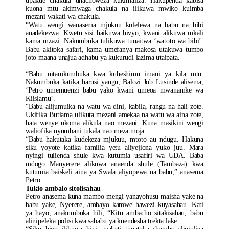
upakue chakula unachoweza kukimaliza. Hakupenda kabisa
kuona mtu akimwaga chakula na ilikuwa mwiko kuimba
mezani wakati wa chakula.
“Watu wengi wanasema mjukuu kulelewa na babu na bibi
anadekezwa. Kwetu sisi haikuwa hivyo, kwani alikuwa mkali
kama mzazi. Nakumbuka tulikuwa tunaitwa ‘watoto wa bibi’.
Babu akitoka safari, kama umefanya makosa utakuwa tumbo
joto maana unajua adhabu ya kukurudi lazima utaipata.
“Babu nitamkumbuka kwa kuheshimu imani ya kila mtu.
Nakumbuka katika harusi yangu, Balozi Job Lusinde alisema,
‘Petro umemuenzi babu yako kwani umeoa mwanamke wa
Kiislamu’.
“Babu alijumuika na watu wa dini, kabila, rangu na hali zote.
Ukifika Butiama ulikuta mezani amekaa na watu wa aina zote,
hata wenye ukoma alikula nao mezani. Kuna masikini wengi
waliofika nyumbani tukala nao meza moja.
“Babu hakutaka kudekeza mjukuu, mtoto au ndugu. Hakuna
siku yoyote katika familia yetu aliyejiona yuko juu. Mara
nyingi tulienda shule kwa kutumia usafiri wa UDA. Baba
mdogo Manyerere alikuwa anaenda shule (Tambaza) kwa
kutumia baiskeli aina ya Swala aliyopewa na babu,” anasema
Petro.
Tukio ambalo sitolisahau
Petro anasema kuna mambo mengi yanayohusu maisha yake na
babu yake, Nyerere, ambayo kamwe hawezi kuyasahau. Kati
ya hayo, anakumbuka hili, “Kitu ambacho sitakisahau, babu
alinipeleka polisi kwa sababu ya kuendesha trekta lake.