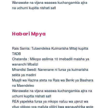
Wanawake na vijana waaswa kuchangamkia ajira
na uchumi kupitia nishati safi
Habari Mpya
Rais Samia: Tutaendelea Kuimarisha Mitaji kupitia
TADB
Chatanda : Mikopo asilimia 10 imebadili maisha ya
wananchi Mbalizi
Mhandisi Swedi: Nanenane ni fursa ya kuimarisha
sekta ya madini
Msajili wa Hazina ateta na Rais wa Benki ya Biashara
na Maendeleo
Wanawake na vijana waaswa kuchangamkia ajira na
uchumi kupitia nishati safi
REA yapeleka fursa ya mkopo nafuu wa ujenzi wa
vituo vidogo vya mafuta vijijini kwa wanaushirika wote