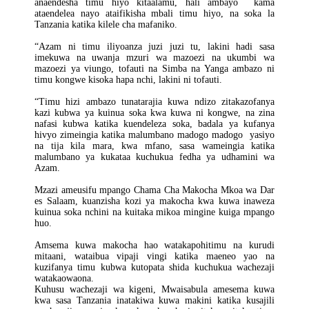
anaendesha timu hiyo kitaalamu, hali ambayo kama
ataendelea nayo ataifikisha mbali timu hiyo, na soka la
Tanzania katika kilele cha mafaniko.
“Azam ni timu iliyoanza juzi juzi tu, lakini hadi sasa
imekuwa na uwanja mzuri wa mazoezi na ukumbi wa
mazoezi ya viungo, tofauti na Simba na Yanga ambazo ni
timu kongwe kisoka hapa nchi, lakini ni tofauti.
“Timu hizi ambazo tunatarajia kuwa ndizo zitakazofanya
kazi kubwa ya kuinua soka kwa kuwa ni kongwe, na zina
nafasi kubwa katika kuendeleza soka, badala ya kufanya
hivyo zimeingia katika malumbano madogo madogo yasiyo
na tija kila mara, kwa mfano, sasa wameingia katika
malumbano ya kukataa kuchukua fedha ya udhamini wa
Azam.
Mzazi ameusifu mpango Chama Cha Makocha Mkoa wa Dar
es Salaam, kuanzisha kozi ya makocha kwa kuwa inaweza
kuinua soka nchini na kuitaka mikoa mingine kuiga mpango
huo.
Amsema kuwa makocha hao watakapohitimu na kurudi
mitaani, wataibua vipaji vingi katika maeneo yao na
kuzifanya timu kubwa kutopata shida kuchukua wachezaji
watakaowaona.
Kuhusu wachezaji wa kigeni, Mwaisabula amesema kuwa
kwa sasa Tanzania inatakiwa kuwa makini katika kusajili