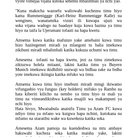
vyote vimejaa vijana kutoka sehemu mbalimbali ya nchi yao.
“Kuna makocha wazoefu waliowahi kuchezea timu hiyo
kama Rummeniggge (Karl-Heinz Rummenigge Kalle) na
wengineo, wanatumika vizuri ili kuwapa ujuzi wa
soka vijana wadogo na baadaye kuja kuwa hazina ya timu
hiyo na taifa la Ujerumani tofauti na hapa kwetu.
Amsema kuwa katika mafunzo yake amebaini kuwa timu
hizo hazitegemei miradi ya mlangoni tu balia imekuwa
zikibuni miradi mbalimbali katika kukuza uchumi wa timu.
Amesema tofauti na hapa kwetu, jezi za timu zimekuwa
zikiuzwa holela mitaani, lakini katika timu ya Buyern
Munich imekuwa ikidhibiti uuzwaji wa bidhaa zake na fedha
yote imekuwa ikiingia katika mfuko wa timu.
Amsema kuwa timu hiyo imebuni miradi mingi ikiwamo
vifungashio vya funguo (key holders) mifuko ya Rambo na
hata kiberiti kilicho na nembo ya timu hiyo ni mali ya
timu na vimeandikishwa katika msajili wa makampuni ya
nchi hiyo.
Hata hivyo, Mwaisabula anaisifu Timu ya Azam FC kuwa
ndiyo timu ya mfano wa kuigwa hapa nchini, kutokana na
mfumo na utaratibu wake wa kuwekeza katika soka.
Amesema Azam pamoja na kuendeshwa na mtu ambaye
hakuwahi kucheza soka katika maisha yake, lakini