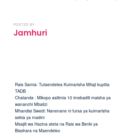
POSTED BY
Jamhuri
Rais Samia: Tutaendelea Kuimarisha Mitaji kupitia
TADB
Chatanda : Mikopo asilimia 10 imebadili maisha ya
wananchi Mbalizi
Mhandisi Swedi: Nanenane ni fursa ya kuimarisha
sekta ya madini
Msajili wa Hazina ateta na Rais wa Benki ya
Biashara na Maendeleo