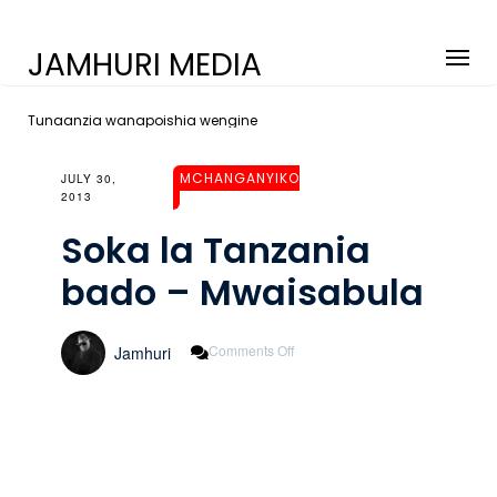
JAMHURI MEDIA
Tunaanzia wanapoishia wengine
MCHANGANYIKO
JULY 30,
2013
Soka la Tanzania
bado – Mwaisabula
On
Comments Off
Jamhuri
Soka
La
Tanzania
Bado
–
Mwaisabula