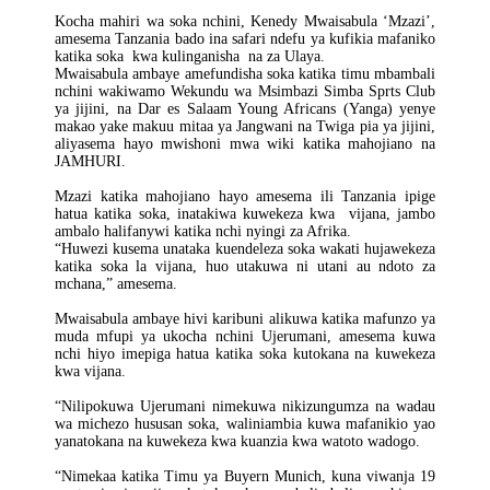
Kocha mahiri wa soka nchini, Kenedy Mwaisabula ‘Mzazi’,
amesema Tanzania bado ina safari ndefu ya kufikia mafaniko
katika soka kwa kulinganisha na za Ulaya.
Mwaisabula ambaye amefundisha soka katika timu mbambali
nchini wakiwamo Wekundu wa Msimbazi Simba Sprts Club
ya jijini, na Dar es Salaam Young Africans (Yanga) yenye
makao yake makuu mitaa ya Jangwani na Twiga pia ya jijini,
aliyasema hayo mwishoni mwa wiki katika mahojiano na
JAMHURI.
Mzazi katika mahojiano hayo amesema ili Tanzania ipige
hatua katika soka, inatakiwa kuwekeza kwa vijana, jambo
ambalo halifanywi katika nchi nyingi za Afrika.
“Huwezi kusema unataka kuendeleza soka wakati hujawekeza
katika soka la vijana, huo utakuwa ni utani au ndoto za
mchana,” amesema.
Mwaisabula ambaye hivi karibuni alikuwa katika mafunzo ya
muda mfupi ya ukocha nchini Ujerumani, amesema kuwa
nchi hiyo imepiga hatua katika soka kutokana na kuwekeza
kwa vijana.
“Nilipokuwa Ujerumani nimekuwa nikizungumza na wadau
wa michezo hususan soka, waliniambia kuwa mafanikio yao
yanatokana na kuwekeza kwa kuanzia kwa watoto wadogo.
“Nimekaa katika Timu ya Buyern Munich, kuna viwanja 19