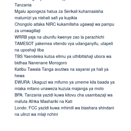
Tanzania
Mgalu apongeza hatua za Serikali kuhamasisha
matumizi ya nishati safi ya kupikia
Chongolo aitaka NIRC kukamilisha ugawaji wa pampu
za umwagiliaji
WRRB yaja na ubunifu kwenye zao la parachichi
TAMESOT yakemea vitendo vya udanganyifu, utapeli
na uposhaji tiba
TBS Yaendelea kutoa elimu ya uthibitishaji ubora wa
bidhaa Nanenane Morogoro
Katibu Tawala Tanga avutiwa na sayansi ya hali ya
hewa
EWURA: Ukaguzi wa mifumo ya umeme kila baada ya
miaka mitano unaweza kuzuia majanga ya moto
BPA: Tanzania yazidi kuwa kitovu cha usambazaji wa
mafuta Afrika Mashariki na Kati
Londo: FCC yazidi kuwa mhimili wa biashara shindani
na ulinzi wa mlaji nchini