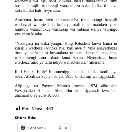
wachezaji wa nje, kwa kuweka sheria itakazozitaka timu
husika kusajili wachezaji wanaocheza soka katika timu za
taifa kuliko hali ilivyo sasa.
Amesema hatua hiyo imesababisha timu nyingi kusajili
wachezaji wa nje bila kufanya utafiti, na matokeo yake
hujikuta wanachukua wachezaji wa mitaani wenye viwango
vya chini kisoka.
“Naungana na kaka yangu, King Kibadeni kuwa kama ni
kusajili wachezaji kutoka nje, basi awe ni yule anayechezea
timu ya taifa na si kuwaokota mitaani, kama ni hao hapa
wako wengi mno mfano kuna Haruna Niyonzima, huyu
anacheza timu ya taifa ndiyo wanaotakiwa,” amesema.
Karl-Heinz ‘Kalle’ Rummenigg ametoka katika familia ya
soka. Alizaliwa Septemba 25, 1955 katika mji wa Lippstadt.
Alijiunga na Bayern Munich mwaka 1974 alikitokea
Westphalian Amateur Side, Borussia Lippstadt kwa ada
uhamaisho ya euro 10,000.
Post Views:
463
Share this:
Facebook
X