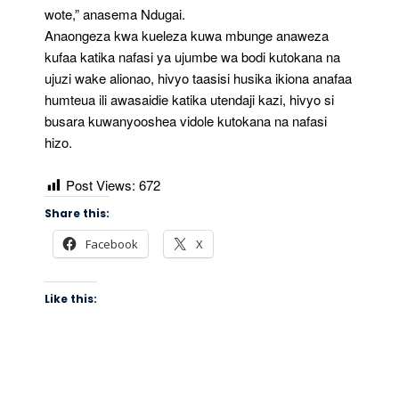
wote,” anasema Ndugai.
Anaongeza kwa kueleza kuwa mbunge anaweza
kufaa katika nafasi ya ujumbe wa bodi kutokana na
ujuzi wake alionao, hivyo taasisi husika ikiona anafaa
humteua ili awasaidie katika utendaji kazi, hivyo si
busara kuwanyooshea vidole kutokana na nafasi
hizo.
Post Views:
672
Share this:
Facebook
X
Like this: