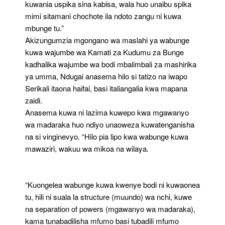
kuwania uspika sina kabisa, wala huo unaibu spika
mimi sitamani chochote ila ndoto zangu ni kuwa
mbunge tu.”
Akizungumzia mgongano wa maslahi ya wabunge
kuwa wajumbe wa Kamati za Kudumu za Bunge
kadhalika wajumbe wa bodi mbalimbali za mashirika
ya umma, Ndugai anasema hilo si tatizo na iwapo
Serikali itaona haifai, basi italiangalia kwa mapana
zaidi.
Anasema kuwa ni lazima kuwepo kwa mgawanyo
wa madaraka huo ndiyo unaoweza kuwatenganisha
na si vinginevyo. “Hilo pia lipo kwa wabunge kuwa
mawaziri, wakuu wa mikoa na wilaya.
“Kuongelea wabunge kuwa kwenye bodi ni kuwaonea
tu, hili ni suala la structure (muundo) wa nchi, kuwe
na separation of powers (mgawanyo wa madaraka),
kama tunabadilisha mfumo basi tubadili mfumo