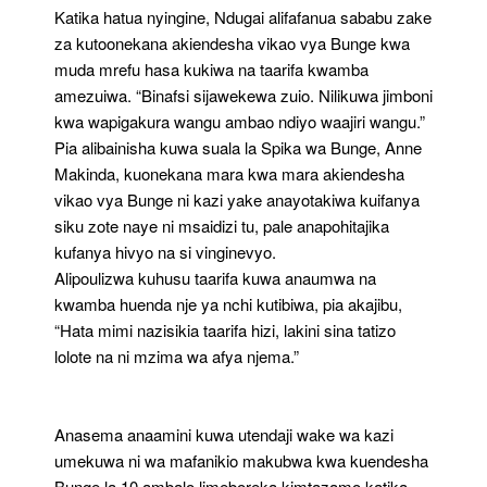
Katika hatua nyingine, Ndugai alifafanua sababu zake
za kutoonekana akiendesha vikao vya Bunge kwa
muda mrefu hasa kukiwa na taarifa kwamba
amezuiwa. “Binafsi sijawekewa zuio. Nilikuwa jimboni
kwa wapigakura wangu ambao ndiyo waajiri wangu.”
Pia alibainisha kuwa suala la Spika wa Bunge, Anne
Makinda, kuonekana mara kwa mara akiendesha
vikao vya Bunge ni kazi yake anayotakiwa kuifanya
siku zote naye ni msaidizi tu, pale anapohitajika
kufanya hivyo na si vinginevyo.
Alipoulizwa kuhusu taarifa kuwa anaumwa na
kwamba huenda nje ya nchi kutibiwa, pia akajibu,
“Hata mimi nazisikia taarifa hizi, lakini sina tatizo
lolote na ni mzima wa afya njema.”
Anasema anaamini kuwa utendaji wake wa kazi
umekuwa ni wa mafanikio makubwa kwa kuendesha
Bunge la 10 ambalo limeboreka kimtazamo katika