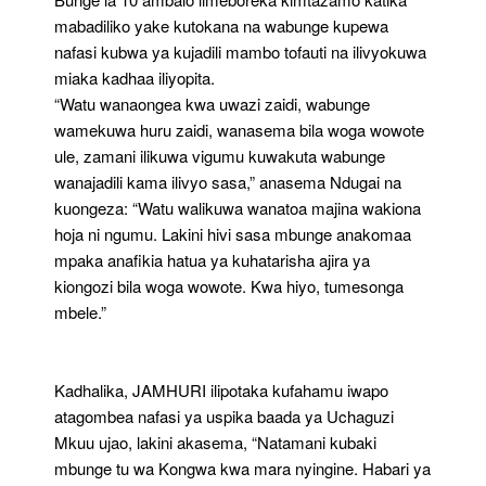
mabadiliko yake kutokana na wabunge kupewa
nafasi kubwa ya kujadili mambo tofauti na ilivyokuwa
miaka kadhaa iliyopita.
“Watu wanaongea kwa uwazi zaidi, wabunge
wamekuwa huru zaidi, wanasema bila woga wowote
ule, zamani ilikuwa vigumu kuwakuta wabunge
wanajadili kama ilivyo sasa,” anasema Ndugai na
kuongeza: “Watu walikuwa wanatoa majina wakiona
hoja ni ngumu. Lakini hivi sasa mbunge anakomaa
mpaka anafikia hatua ya kuhatarisha ajira ya
kiongozi bila woga wowote. Kwa hiyo, tumesonga
mbele.”
Kadhalika, JAMHURI ilipotaka kufahamu iwapo
atagombea nafasi ya uspika baada ya Uchaguzi
Mkuu ujao, lakini akasema, “Natamani kubaki
mbunge tu wa Kongwa kwa mara nyingine. Habari ya