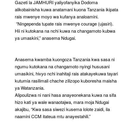
Gazeti la JAMHURI yaliyofanyika Dodoma
alikobainisha kuwa anatamani kuona Tanzania ikipata
rais mwenye moyo wa kufanya analoamini.
“Ningependa tupate rais mwenye courage (ujasiri).
Hii ni kutokana na nchi kuwa na changamoto kubwa
ya umaskini,” anasema Ndugai.
Anasema kwamba kuongoza Tanzania kwa sasa ni
ngumu kutokana na changamoto nyingi hususani
umasikini, hivyo nchi inahitaji rais atakayekuwa tayari
kutumia rasilimali chache zilizopo kuboresha maisha
ya Watanzania.
Alipoulizwa ni nani hasa anayeonekana kuwa na sifa
hizo kati ya wale wanaotajwa, mara moja Ndugai
akajibu, “Kwa sasa siwezi kusema lolote zaidi, ila
naamini CCM itateua mtu anayestahili.”