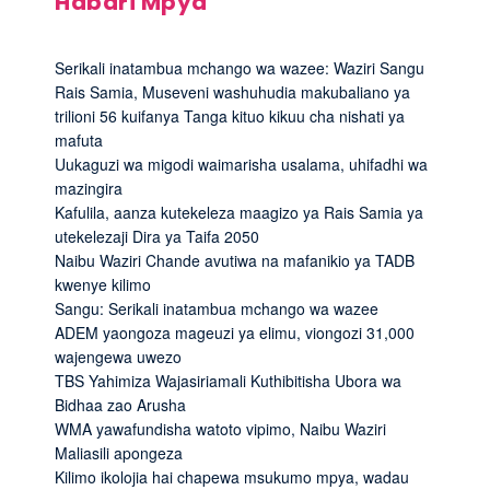
Habari Mpya
Serikali inatambua mchango wa wazee: Waziri Sangu
Rais Samia, Museveni washuhudia makubaliano ya
trilioni 56 kuifanya Tanga kituo kikuu cha nishati ya
mafuta
Uukaguzi wa migodi waimarisha usalama, uhifadhi wa
mazingira
Kafulila, aanza kutekeleza maagizo ya Rais Samia ya
utekelezaji Dira ya Taifa 2050
Naibu Waziri Chande avutiwa na mafanikio ya TADB
kwenye kilimo
Sangu: Serikali inatambua mchango wa wazee
ADEM yaongoza mageuzi ya elimu, viongozi 31,000
wajengewa uwezo
TBS Yahimiza Wajasiriamali Kuthibitisha Ubora wa
Bidhaa zao Arusha
WMA yawafundisha watoto vipimo, Naibu Waziri
Maliasili apongeza
Kilimo ikolojia hai chapewa msukumo mpya, wadau