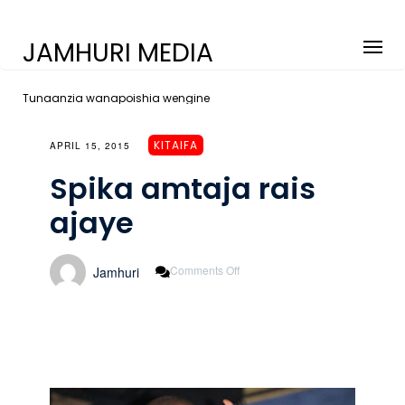
JAMHURI MEDIA
Tunaanzia wanapoishia wengine
KITAIFA
APRIL 15, 2015
Spika amtaja rais
ajaye
On
Comments Off
Jamhuri
Spika
Amtaja
Rais
Ajaye