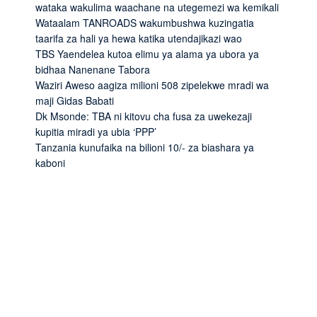
wataka wakulima waachane na utegemezi wa kemikali
Wataalam TANROADS wakumbushwa kuzingatia
taarifa za hali ya hewa katika utendajikazi wao
TBS Yaendelea kutoa elimu ya alama ya ubora ya
bidhaa Nanenane Tabora
Waziri Aweso aagiza milioni 508 zipelekwe mradi wa
maji Gidas Babati
Dk Msonde: TBA ni kitovu cha fusa za uwekezaji
kupitia miradi ya ubia ‘PPP’
Tanzania kunufaika na bilioni 10/- za biashara ya
kaboni