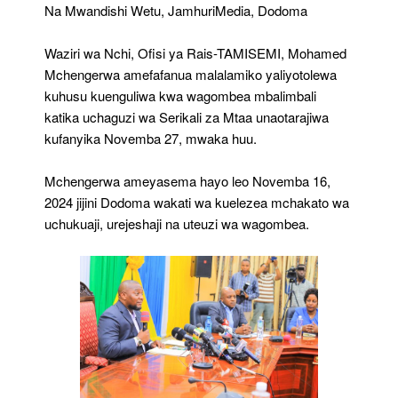
Wagombea
Na Mwandishi Wetu, JamhuriMedia, Dodoma
Waziri wa Nchi, Ofisi ya Rais-TAMISEMI, Mohamed
Mchengerwa amefafanua malalamiko yaliyotolewa
kuhusu kuenguliwa kwa wagombea mbalimbali
katika uchaguzi wa Serikali za Mtaa unaotarajiwa
kufanyika Novemba 27, mwaka huu.
Mchengerwa ameyasema hayo leo Novemba 16,
2024 jijini Dodoma wakati wa kuelezea mchakato wa
uchukuaji, urejeshaji na uteuzi wa wagombea.