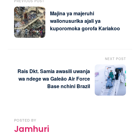
PREVIOUS POST
Majina ya majeruhi
walionusurika ajali ya
kuporomoka gorofa Kariakoo
NEXT POST
Rais Dkt. Samia awasili uwanja
wa ndege wa Galeão Air Force
Base nchini Brazil
POSTED BY
Jamhuri