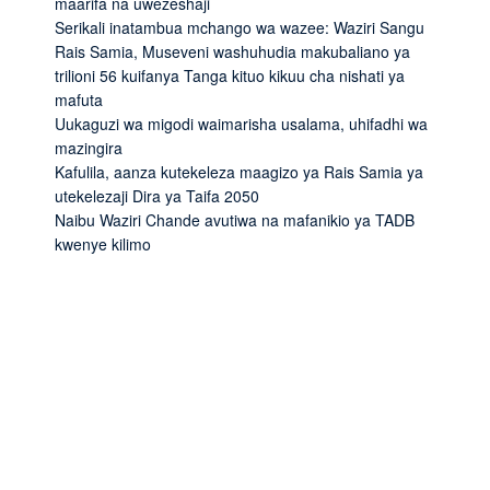
maarifa na uwezeshaji
Serikali inatambua mchango wa wazee: Waziri Sangu
Rais Samia, Museveni washuhudia makubaliano ya
trilioni 56 kuifanya Tanga kituo kikuu cha nishati ya
mafuta
Uukaguzi wa migodi waimarisha usalama, uhifadhi wa
mazingira
Kafulila, aanza kutekeleza maagizo ya Rais Samia ya
utekelezaji Dira ya Taifa 2050
Naibu Waziri Chande avutiwa na mafanikio ya TADB
kwenye kilimo