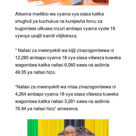
Alisema mwitikio wa vyama vya siasa katika
shughuli ya kuchukua na kurejesha fomu za
kugombea ulikuwa mzuri ambapo vyama vyote 19
vyenye usajili kamili vilijitokeza.
” Nafasi za mwenyekiti wa kijiji zinazogombewa ni
12,280 ambapo vyama 18 vya siasa viliweza kuweka
wagombea katika nafasi 6,060 sawa na asilimia
49.35 ya nafasi hizo.
“Nafasi za mwenyekiti wa mtaa zinazogombewa ni
4,264 ambapo vyama 18 vya siasa viliweza kuweka
wagombea katika nafasi 3,281 sawa na asilimia
76.94 ya nafasi hizo” amesema.