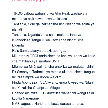
TIRDO yaibua wabunifu wa Afro Heal, wachakata
mimea ya asili kuwa dawa za kisasa
Tanzania, Senegal zaimarisha ushirikiano wa sekta ya
nishati
Tanzania, Uganda zatia saini makubaliano ya
kuiendeleza Tanga kuwa kitovu cha nishati cha
kikanda
Rais Samia afanya uteuzi, apangua
Mkurugejzi ORCI aridhishwa na kasi ya ujenzi wa kituo
cha matibabu ya saratani BMH
Mfumo wa M+2 waimarisha uhakika wa mafuta nchini
Dk Simbeye: Tathmini ya mtaala ulioboreshwa ifungue
ukurasa mpya wa ubora wa elimu
Pinda Apongeza TVLA kwa Kujenga Uwezo wa Ndani
wa Kuzalisha Chanjo za Mifugo
Chande aihimiza FCC kuwafikia wananchi wengi zaidi
kupitia Nanenane
NMB yageuza Nanenane kuwa darasa la fursa,