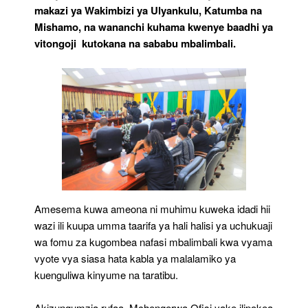
makazi ya Wakimbizi ya Ulyankulu, Katumba na
Mishamo, na wananchi kuhama kwenye baadhi ya
vitongoji kutokana na sababu mbalimbali.
Amesema kuwa ameona ni muhimu kuweka idadi hii
wazi ili kuupa umma taarifa ya hali halisi ya uchukuaji
wa fomu za kugombea nafasi mbalimbali kwa vyama
vyote vya siasa hata kabla ya malalamiko ya
kuenguliwa kinyume na taratibu.
Akizungumzia rufaa, Mchengerwa Ofisi yake ilipokea