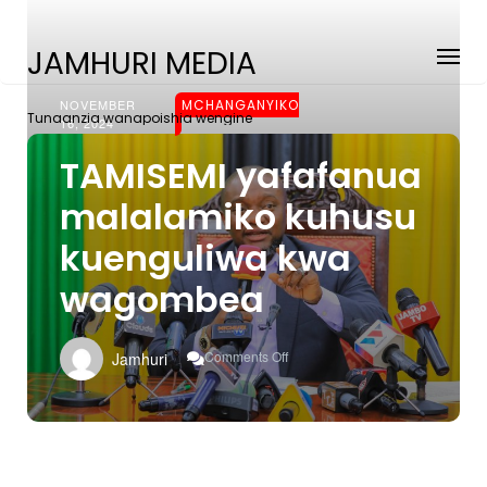
JAMHURI MEDIA
NOVEMBER
MCHANGANYIKO
Tunaanzia wanapoishia wengine
16, 2024
TAMISEMI yafafanua
malalamiko kuhusu
kuenguliwa kwa
wagombea
On
Comments Off
Jamhuri
TAMISEMI
Yafafanua
Malalamiko
Kuhusu
Kuenguliwa
Kwa