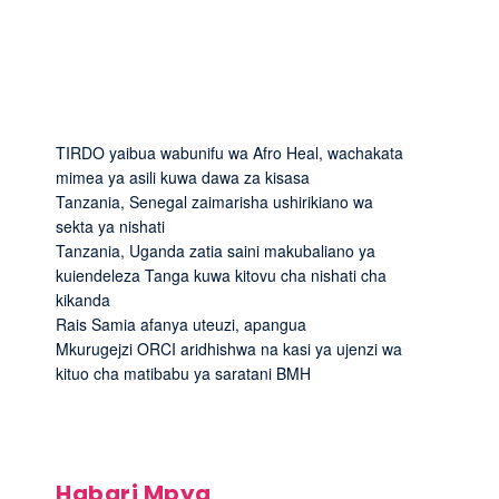
TIRDO yaibua wabunifu wa Afro Heal, wachakata
mimea ya asili kuwa dawa za kisasa
Tanzania, Senegal zaimarisha ushirikiano wa
sekta ya nishati
Tanzania, Uganda zatia saini makubaliano ya
kuiendeleza Tanga kuwa kitovu cha nishati cha
kikanda
Rais Samia afanya uteuzi, apangua
Mkurugejzi ORCI aridhishwa na kasi ya ujenzi wa
kituo cha matibabu ya saratani BMH
Habari Mpya