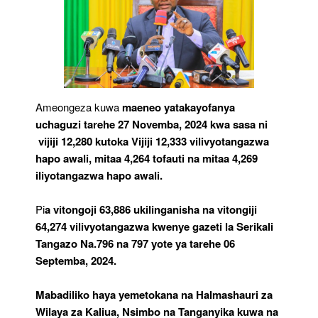
Ameongeza kuwa
maeneo yatakayofanya
uchaguzi tarehe 27 Novemba, 2024 kwa sasa ni
vijiji 12,280 kutoka Vijiji 12,333 vilivyotangazwa
hapo awali, mitaa 4,264 tofauti na mitaa 4,269
iliyotangazwa hapo awali.
Pi
a vitongoji 63,886 ukilinganisha na vitongiji
64,274 vilivyotangazwa kwenye gazeti la Serikali
Tangazo Na.796 na 797 yote ya tarehe 06
Septemba, 2024.
Mabadiliko haya yemetokana na Halmashauri za
Wilaya za Kaliua, Nsimbo na Tanganyika kuwa na