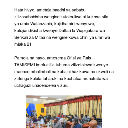
Hata hivyo, ametaja baadhi ya sababu
zilizosababisha wengine kutoteuliwa ni kukosa sifa
ya uraia Watanzania, kujidhamini wenyewe,
kutojiandikisha kwenye Daftari la Wapigakura wa
Serikali za Mitaa na wengine kuwa chini ya umri wa
miaka 21.
Pamoja na hayo, amesema Ofisi ya Rais –
TAMISEMI imefuatilia tuhuma zilizotolewa kwenye
maeneo mbalimbali na kubaini hazikuwa na ukweli na
zililenga kuleta taharuki na kuchafua mchakato wa
uchaguzi unaoendelea vizuri.