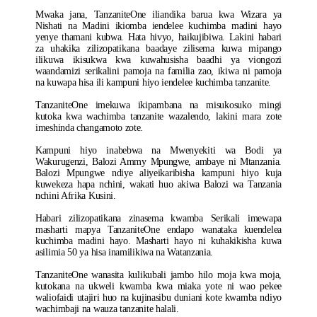
Mwaka jana, TanzaniteOne iliandika barua kwa Wizara ya
Nishati na Madini ikiomba iendelee kuchimba madini hayo
yenye thamani kubwa. Hata hivyo, haikujibiwa. Lakini habari
za uhakika zilizopatikana baadaye zilisema kuwa mipango
ilikuwa ikisukwa kwa kuwahusisha baadhi ya viongozi
waandamizi serikalini pamoja na familia zao, ikiwa ni pamoja
na kuwapa hisa ili kampuni hiyo iendelee kuchimba tanzanite.
TanzaniteOne imekuwa ikipambana na misukosuko mingi
kutoka kwa wachimba tanzanite wazalendo, lakini mara zote
imeshinda changamoto zote.
Kampuni hiyo inabebwa na Mwenyekiti wa Bodi ya
Wakurugenzi, Balozi Ammy Mpungwe, ambaye ni Mtanzania.
Balozi Mpungwe ndiye aliyeikaribisha kampuni hiyo kuja
kuwekeza hapa nchini, wakati huo akiwa Balozi wa Tanzania
nchini Afrika Kusini.
Habari zilizopatikana zinasema kwamba Serikali imewapa
masharti mapya TanzaniteOne endapo wanataka kuendelea
kuchimba madini hayo. Masharti hayo ni kuhakikisha kuwa
asilimia 50 ya hisa inamilikiwa na Watanzania.
TanzaniteOne wanasita kulikubali jambo hilo moja kwa moja,
kutokana na ukweli kwamba kwa miaka yote ni wao pekee
waliofaidi utajiri huo na kujinasibu duniani kote kwamba ndiyo
wachimbaji na wauza tanzanite halali.