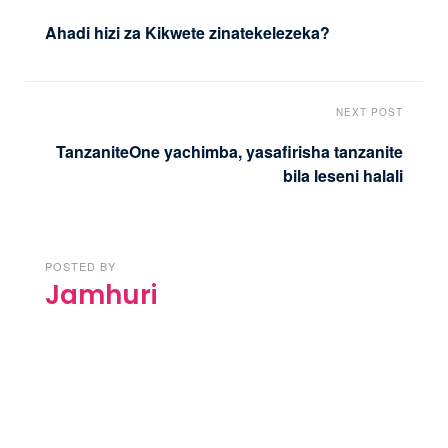
Ahadi hizi za Kikwete zinatekelezeka?
NEXT POST
TanzaniteOne yachimba, yasafirisha tanzanite
bila leseni halali
POSTED BY
Jamhuri