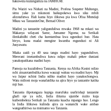
hakuweza kuzungumza na JAMHURI.
Pia Waziri wa Nishati na Madini, Profesa Sospeter Muhongo,
simu yake ya mkononi haikupokewa kwa siku mbili
alizotafutwa. Hali kama hiyo ilikuwa pia kwa Ofisa Mtendaji
Mkuu wa TanzaniteOne, Bernad Oliver.
Madini ya tanzanite yaligunduliwa mwaka 1968 na mkazi wa
Makanya wilayani Same, Jumanne Ngoma; na Serikali
ilimkabidhi cheti cha kumtambua kwa ugunduzi huo. Hata
hivyo, kuna madai mengine kwamba mgunduzi ni Ali
Juuyawatu.
Miaka zaidi ya 40 sasa tangu madini hayo yagunduliwe,
Mererani imetambuliwa kuwa ndipo mahali pekee duniani
yanakopatikana madini hayo.
Pamoja na kuzalishwa Tanzania, Kenya na Afrika Kusini ndizo
nchi zinazotambulika kuwa wauzaji wakuu wa madini hayo. Mji
wa Jaipur nchini India ndiko madini hayo yanakochongwa.
Watu milioni moja wanafaidika na ajira hiyo ya tanzanite katika
mji huo.
Tanzania ilipotangaza kupiga marufuku usafirishaji tanzanite
ghafi nje ya nchi, India ilituma ujumbe mzito kuja
kuibembeleza Serikali ya Tanzania kuacha mpango huo. Lengo
la India lilikuwa kulinda ajira za wananchi wake ambao
wangeathiriwa na msimamo wa Tanzania.