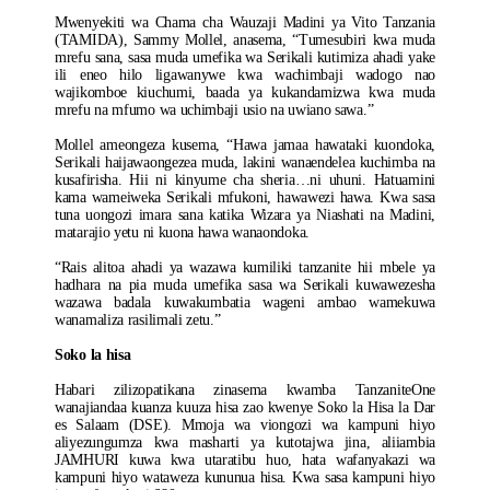
Mwenyekiti wa Chama cha Wauzaji Madini ya Vito Tanzania
(TAMIDA), Sammy Mollel, anasema, “Tumesubiri kwa muda
mrefu sana, sasa muda umefika wa Serikali kutimiza ahadi yake
ili eneo hilo ligawanywe kwa wachimbaji wadogo nao
wajikomboe kiuchumi, baada ya kukandamizwa kwa muda
mrefu na mfumo wa uchimbaji usio na uwiano sawa.”
Mollel ameongeza kusema, “Hawa jamaa hawataki kuondoka,
Serikali haijawaongezea muda, lakini wanaendelea kuchimba na
kusafirisha. Hii ni kinyume cha sheria…ni uhuni. Hatuamini
kama wameiweka Serikali mfukoni, hawawezi hawa. Kwa sasa
tuna uongozi imara sana katika Wizara ya Niashati na Madini,
matarajio yetu ni kuona hawa wanaondoka.
“Rais alitoa ahadi ya wazawa kumiliki tanzanite hii mbele ya
hadhara na pia muda umefika sasa wa Serikali kuwawezesha
wazawa badala kuwakumbatia wageni ambao wamekuwa
wanamaliza rasilimali zetu.”
Soko la hisa
Habari zilizopatikana zinasema kwamba TanzaniteOne
wanajiandaa kuanza kuuza hisa zao kwenye Soko la Hisa la Dar
es Salaam (DSE). Mmoja wa viongozi wa kampuni hiyo
aliyezungumza kwa masharti ya kutotajwa jina, aliiambia
JAMHURI kuwa kwa utaratibu huo, hata wafanyakazi wa
kampuni hiyo wataweza kununua hisa. Kwa sasa kampuni hiyo