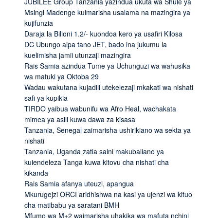
JUBILEE Group Tanzania yazindua ukuta wa Shule ya
Msingi Madenge kuimarisha usalama na mazingira ya
kujifunzia
Daraja la Bilioni 1.2/- kuondoa kero ya usafiri Kilosa
DC Ubungo aipa tano JET, bado ina jukumu la
kuelimisha jamii utunzaji mazingira
Rais Samia azindua Tume ya Uchunguzi wa wahusika
wa matuki ya Oktoba 29
Wadau wakutana kujadili utekelezaji mkakati wa nishati
safi ya kupikia
TIRDO yaibua wabunifu wa Afro Heal, wachakata
mimea ya asili kuwa dawa za kisasa
Tanzania, Senegal zaimarisha ushirikiano wa sekta ya
nishati
Tanzania, Uganda zatia saini makubaliano ya
kuiendeleza Tanga kuwa kitovu cha nishati cha
kikanda
Rais Samia afanya uteuzi, apangua
Mkurugejzi ORCI aridhishwa na kasi ya ujenzi wa kituo
cha matibabu ya saratani BMH
Mfumo wa M+2 waimarisha uhakika wa mafuta nchini