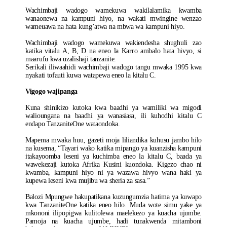
Wachimbaji wadogo wamekuwa wakilalamika kwamba
wanaonewa na kampuni hiyo, na wakati mwingine wenzao
wameuawa na hata kung’atwa na mbwa wa kampuni hiyo.
Wachimbaji wadogo wamekuwa wakiendesha shughuli zao
katika vitalu A, B, D na eneo la Karro ambalo hata hivyo, si
maarufu kwa uzalishaji tanzanite.
Serikali iliwaahidi wachimbaji wadogo tangu mwaka 1995 kwa
nyakati tofauti kuwa watapewa eneo la kitalu C.
Vigogo wajipanga
Kuna shinikizo kutoka kwa baadhi ya wamiliki wa migodi
walioungana na baadhi ya wanasiasa, ili kuhodhi kitalu C
endapo TanzaniteOne wataondoka.
Mapema mwaka huu, gazeti moja liliandika kuhusu jambo hilo
na kusema, “Tayari wako katika mipango ya kuanzisha kampuni
itakayoomba leseni ya kuchimba eneo la kitalu C, baada ya
wawekezaji kutoka Afrika Kusini kuondoka. Kigezo chao ni
kwamba, kampuni hiyo ni ya wazawa hivyo wana haki ya
kupewa leseni kwa mujibu wa sheria za sasa.”
Balozi Mpungwe hakupatikana kuzungumzia hatima ya kuwapo
kwa TanzaniteOne katika eneo hilo. Muda wote simu yake ya
mkononi ilipopigwa kulitolewa maelekezo ya kuacha ujumbe.
Pamoja na kuacha ujumbe, hadi tunakwenda mitamboni