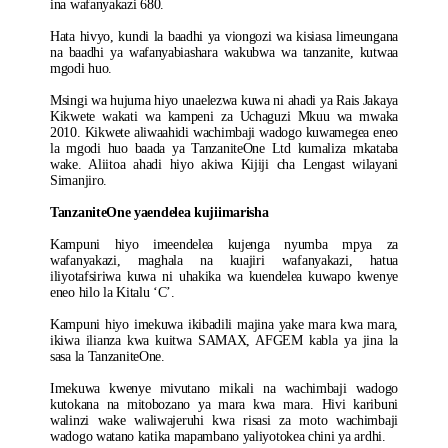
ina wafanyakazi 680.
Hata hivyo, kundi la baadhi ya viongozi wa kisiasa limeungana
na baadhi ya wafanyabiashara wakubwa wa tanzanite, kutwaa
mgodi huo.
Msingi wa hujuma hiyo unaelezwa kuwa ni ahadi ya Rais Jakaya
Kikwete wakati wa kampeni za Uchaguzi Mkuu wa mwaka
2010. Kikwete aliwaahidi wachimbaji wadogo kuwamegea eneo
la mgodi huo baada ya TanzaniteOne Ltd kumaliza mkataba
wake. Aliitoa ahadi hiyo akiwa Kijiji cha Lengast wilayani
Simanjiro.
TanzaniteOne yaendelea kujiimarisha
Kampuni hiyo imeendelea kujenga nyumba mpya za
wafanyakazi, maghala na kuajiri wafanyakazi, hatua
iliyotafsiriwa kuwa ni uhakika wa kuendelea kuwapo kwenye
eneo hilo la Kitalu ‘C’.
Kampuni hiyo imekuwa ikibadili majina yake mara kwa mara,
ikiwa ilianza kwa kuitwa SAMAX, AFGEM kabla ya jina la
sasa la TanzaniteOne.
Imekuwa kwenye mivutano mikali na wachimbaji wadogo
kutokana na mitobozano ya mara kwa mara. Hivi karibuni
walinzi wake waliwajeruhi kwa risasi za moto wachimbaji
wadogo watano katika mapambano yaliyotokea chini ya ardhi.