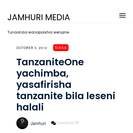
JAMHURI MEDIA
Tunaanzia wanapoishia wengine
SIASA
OCTOBER 3, 2012
TanzaniteOne
yachimba,
yasafirisha
tanzanite bila leseni
halali
On
Comments Off
Jamhuri
TanzaniteOne
Yachimba,