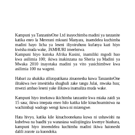
Yasafirisha
Tanzanite
Bila
Leseni
Halali
Kampuni ya TanzaniteOne Ltd inayochimba madini ya tanzanite
katika eneo la Mererani mkoani Manyara, inaendelea kuchimba
madini hayo licha ya leseni iliyoiruhusu kufanya kazi hiyo
kwisha muda wake, JAMHURI imeelezwa.
Kampuni hiyo kutoka Afrika Kusini, inamiliki mgodi huo
kwa asilimia 100; ikiwa inakinzana na Sheria ya Madini ya
Mwaka 2010 inayotaka madini ya vito yasichimbwe kwa
asilimia 100 na wageni.
Habari za uhakika zilizopatikana zinaonesha kuwa TanzaniteOne
ilitakiwa iwe imesitisha shughuli zake tangu Julai, mwaka huu;
mwezi ambao leseni yake ilikuwa inamaliza muda wake.
Kampuni hiyo imekuwa ikichimba tanzanite kwa miaka zaidi ya
15 sasa; ikiwa imepata eneo hilo katika kile kinachoaminiwa na
wachimbaji wadogo wengi kuwa ni mizengwe.
Hata hivyo, katika kile kinachoonekana kuwa ni ushawishi na
kubebwa na baadhi ya wanasiasa waliojiingiza kwenye biashara,
kampuni hiyo imeendelea kuchimba madini ikiwa haioneshi
dalili zozote za kuondoka.