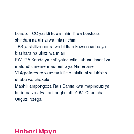
Londo: FCC yazidi kuwa mhimili wa biashara
shindani na ulinzi wa mlaji nchini
TBS yasisitiza ubora wa bidhaa kuwa chachu ya
biashara na ulinzi wa mlaji
EWURA Kanda ya kati yatoa wito kuhusu leseni za
mafundi umeme maonesho ya Nanenane
Vi Agroforestry yasema kilimo misitu ni suluhisho
uhaba wa chakula
Mashili ampongeza Rais Samia kwa mapinduzi ya
huduma za afya, achangia mil.10.5/- Chuo cha
Uuguzi Nzega
Habari Mpya