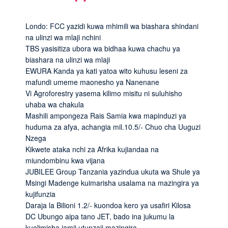
Londo: FCC yazidi kuwa mhimili wa biashara shindani
na ulinzi wa mlaji nchini
TBS yasisitiza ubora wa bidhaa kuwa chachu ya
biashara na ulinzi wa mlaji
EWURA Kanda ya kati yatoa wito kuhusu leseni za
mafundi umeme maonesho ya Nanenane
Vi Agroforestry yasema kilimo misitu ni suluhisho
uhaba wa chakula
Mashili ampongeza Rais Samia kwa mapinduzi ya
huduma za afya, achangia mil.10.5/- Chuo cha Uuguzi
Nzega
Kikwete ataka nchi za Afrika kujiandaa na
miundombinu kwa vijana
JUBILEE Group Tanzania yazindua ukuta wa Shule ya
Msingi Madenge kuimarisha usalama na mazingira ya
kujifunzia
Daraja la Bilioni 1.2/- kuondoa kero ya usafiri Kilosa
DC Ubungo aipa tano JET, bado ina jukumu la
kuelimisha jamii utunzaji mazingira