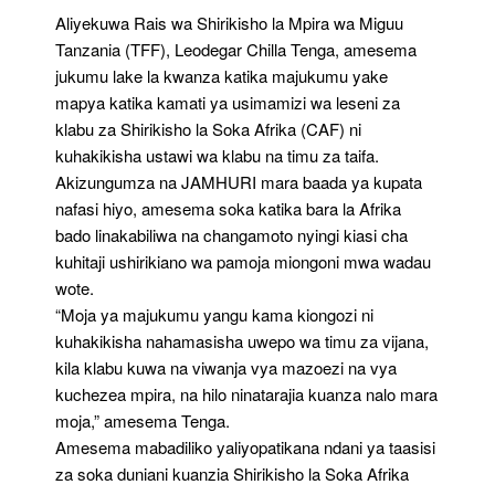
Aliyekuwa Rais wa Shirikisho la Mpira wa Miguu
Tanzania (TFF), Leodegar Chilla Tenga, amesema
jukumu lake la kwanza katika majukumu yake
mapya katika kamati ya usimamizi wa leseni za
klabu za Shirikisho la Soka Afrika (CAF) ni
kuhakikisha ustawi wa klabu na timu za taifa.
Akizungumza na JAMHURI mara baada ya kupata
nafasi hiyo, amesema soka katika bara la Afrika
bado linakabiliwa na changamoto nyingi kiasi cha
kuhitaji ushirikiano wa pamoja miongoni mwa wadau
wote.
“Moja ya majukumu yangu kama kiongozi ni
kuhakikisha nahamasisha uwepo wa timu za vijana,
kila klabu kuwa na viwanja vya mazoezi na vya
kuchezea mpira, na hilo ninatarajia kuanza nalo mara
moja,” amesema Tenga.
Amesema mabadiliko yaliyopatikana ndani ya taasisi
za soka duniani kuanzia Shirikisho la Soka Afrika