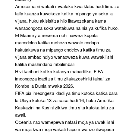
Amesema ni wakati mwafaka kwa klabu hadi timu za
taifa kuanza kuwekeza katika mipango ya soka la
vijana, huku akisisitiza hilo litawezekana kama
wanaoongoza soka watakuwa na nia ya kufika huko.
El Maamry amesema nchi haiwezi kupata
maendeleo katika mchezo wowote endapo
hakutakuwa na mipango endelevu katika timu za
vijana ambao ndiyo wanaoweza kuwa wawakilishi
katika mashindano mbalimbali.
Hivi karibuni katika kufanya mabadiliko, FIFA
imeongeza idadi za timu zitakazoshiriki fainali za
Kombe la Dunia mwaka 2026.
FIFA pia imeongeza idadi ya timu kutoka katika bara
la Ulaya kutoka 13 za sasa hadi 16, huku Amerika
Kaskazini na Kusini zikiwa timu sita kutoka tatu za
awali.
Oceania nao wamepewa nafasi moja ya uwakilishi
wa moja kwa moja wakati hapo mwanzo iliwapasa