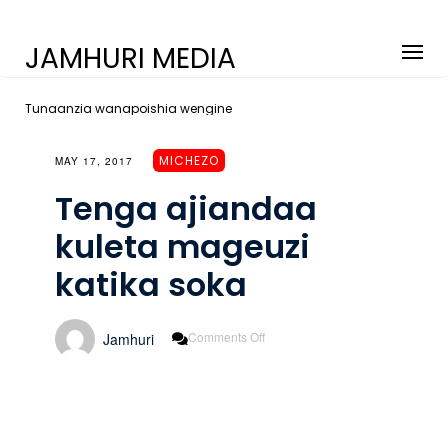
JAMHURI MEDIA
Tunaanzia wanapoishia wengine
MICHEZO
MAY 17, 2017
Tenga ajiandaa
kuleta mageuzi
katika soka
On
Comments Off
Jamhuri
Tenga
Ajiandaa
Kuleta
Mageuzi
Katika
Soka