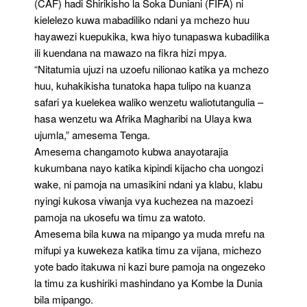
(CAF) hadi Shirikisho la Soka Duniani (FIFA) ni
kielelezo kuwa mabadiliko ndani ya mchezo huu
hayawezi kuepukika, kwa hiyo tunapaswa kubadilika
ili kuendana na mawazo na fikra hizi mpya.
“Nitatumia ujuzi na uzoefu nilionao katika ya mchezo
huu, kuhakikisha tunatoka hapa tulipo na kuanza
safari ya kuelekea waliko wenzetu waliotutangulia –
hasa wenzetu wa Afrika Magharibi na Ulaya kwa
ujumla,” amesema Tenga.
Amesema changamoto kubwa anayotarajia
kukumbana nayo katika kipindi kijacho cha uongozi
wake, ni pamoja na umasikini ndani ya klabu, klabu
nyingi kukosa viwanja vya kuchezea na mazoezi
pamoja na ukosefu wa timu za watoto.
Amesema bila kuwa na mipango ya muda mrefu na
mifupi ya kuwekeza katika timu za vijana, michezo
yote bado itakuwa ni kazi bure pamoja na ongezeko
la timu za kushiriki mashindano ya Kombe la Dunia
bila mipango.