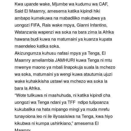
Kwa upande wake, Mjumbe wa kudumu wa CAF,
Said El Maamry, amesema katika kipindi hiki
ambapo kumekuwa na mabadiliko makubwa ya
uongozi FIFA, Rais wake mpya, Gianni Infantino,
Watanzania wapenzi wa soka na bara zima la Afrika
hawana budi kuwa na matumaini ya kuanza kupata
maendeleo katika soka.
Akizungumza kuhusu nafasi mpya ya Tenga, El
Maamry ameliambia JAMHURI kuwa Tenga ni mtu
mwenye maono ya mbali linapokuja suala la mchezo
wa soka, matumaini ya wengi kuwa atautumia ujuzi
wake kuhakikisha ustawi wa mchezo wa soka la
bara la Afrika.
“Wote tulikuwa ni mashuhuda, ni katika kipindi cha
uongozi wa Tenga ndani ya TFF ndipo tulipoanza
kukubalika na hata mipango mingi ya muda mrefu
tunayoiona leo ni ile iliyoasisiwa na Tenga, kwa hiyo
kikubwa ni kumpa ushirikiano,” amesema El
Maamry.