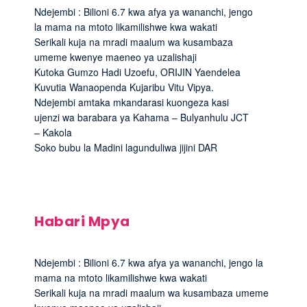
Ndejembi : Bilioni 6.7 kwa afya ya wananchi, jengo
la mama na mtoto likamilishwe kwa wakati
Serikali kuja na mradi maalum wa kusambaza
umeme kwenye maeneo ya uzalishaji
Kutoka Gumzo Hadi Uzoefu, ORIJIN Yaendelea
Kuvutia Wanaopenda Kujaribu Vitu Vipya.
Ndejembi amtaka mkandarasi kuongeza kasi
ujenzi wa barabara ya Kahama – Bulyanhulu JCT
– Kakola
Soko bubu la Madini lagunduliwa jijini DAR
Habari Mpya
Ndejembi : Bilioni 6.7 kwa afya ya wananchi, jengo la
mama na mtoto likamilishwe kwa wakati
Serikali kuja na mradi maalum wa kusambaza umeme