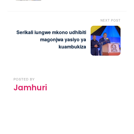
NEXT POST
Serikali iungwe mkono udhibiti
magonjwa yasiyo ya
kuambukiza
POSTED BY
Jamhuri