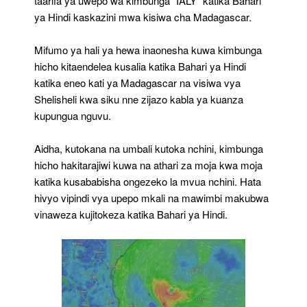
taarifa ya uwepo wa kimbunga “IALY” katika Bahari
Bahari
ya Hindi kaskazini mwa kisiwa cha Madagascar.
Ya
Hindi
Mifumo ya hali ya hewa inaonesha kuwa kimbunga
hicho kitaendelea kusalia katika Bahari ya Hindi
katika eneo kati ya Madagascar na visiwa vya
Shelisheli kwa siku nne zijazo kabla ya kuanza
kupungua nguvu.
Aidha, kutokana na umbali kutoka nchini, kimbunga
hicho hakitarajiwi kuwa na athari za moja kwa moja
katika kusababisha ongezeko la mvua nchini. Hata
hivyo vipindi vya upepo mkali na mawimbi makubwa
vinaweza kujitokeza katika Bahari ya Hindi.