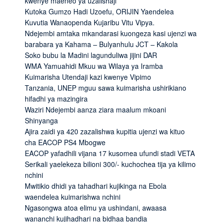
kwenye maeneo ya uzalishaji
Kutoka Gumzo Hadi Uzoefu, ORIJIN Yaendelea
Kuvutia Wanaopenda Kujaribu Vitu Vipya.
Ndejembi amtaka mkandarasi kuongeza kasi ujenzi wa
barabara ya Kahama – Bulyanhulu JCT – Kakola
Soko bubu la Madini lagunduliwa jijini DAR
WMA Yamuahidi Mkuu wa Wilaya ya Iramba
Kuimarisha Utendaji kazi kwenye Vipimo
Tanzania, UNEP mguu sawa kuimarisha ushirikiano
hifadhi ya mazingira
Waziri Ndejembi aanza ziara maalum mkoani
Shinyanga
Ajira zaidi ya 420 zazalishwa kupitia ujenzi wa kituo
cha EACOP PS4 Mbogwe
EACOP yafadhili vijana 17 kusomea ufundi stadi VETA
Serikali yaelekeza bilioni 300/- kuchochea tija ya kilimo
nchini
Mwitikio dhidi ya tahadhari kujikinga na Ebola
waendelea kuimarishwa nchini
Ngasongwa atoa elimu ya ushindani, awaasa
wananchi kujihadhari na bidhaa bandia