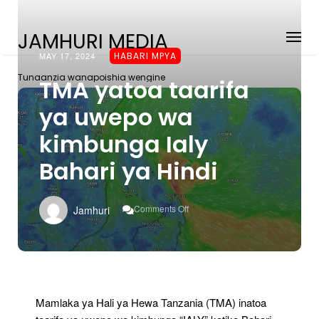
JAMHURI MEDIA
MAY 17, 2024
HABARI MPYA
Tunaanzia wanapoishia wengine
TMA yatoa taarifa
ya uwepo wa
kimbunga Ialy
Bahari ya Hindi
On
Comments Off
Jamhuri
TMA
Yatoa
Taarifa
Ya
Uwepo
Wa
Kimbunga
Mamlaka ya Hali ya Hewa Tanzania (TMA) inatoa
Ialy