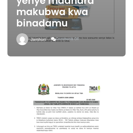
yenye madhara
makubwa kwa
binadamu
On
Comments Off
Jamhuri
TMDA
Yatoa
Tahadhari
Uwepo
Dawa
Ya
Aina
Ya
Vega-
100
Tablets
Yenye
Madhara
Makubwa
Kwa
Binadamu