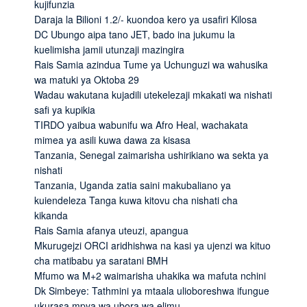
kujifunzia
Daraja la Bilioni 1.2/- kuondoa kero ya usafiri Kilosa
DC Ubungo aipa tano JET, bado ina jukumu la
kuelimisha jamii utunzaji mazingira
Rais Samia azindua Tume ya Uchunguzi wa wahusika
wa matuki ya Oktoba 29
Wadau wakutana kujadili utekelezaji mkakati wa nishati
safi ya kupikia
TIRDO yaibua wabunifu wa Afro Heal, wachakata
mimea ya asili kuwa dawa za kisasa
Tanzania, Senegal zaimarisha ushirikiano wa sekta ya
nishati
Tanzania, Uganda zatia saini makubaliano ya
kuiendeleza Tanga kuwa kitovu cha nishati cha
kikanda
Rais Samia afanya uteuzi, apangua
Mkurugejzi ORCI aridhishwa na kasi ya ujenzi wa kituo
cha matibabu ya saratani BMH
Mfumo wa M+2 waimarisha uhakika wa mafuta nchini
Dk Simbeye: Tathmini ya mtaala ulioboreshwa ifungue
ukurasa mpya wa ubora wa elimu