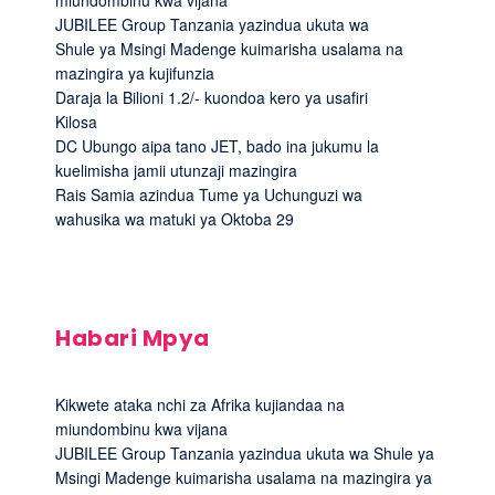
miundombinu kwa vijana
JUBILEE Group Tanzania yazindua ukuta wa
Shule ya Msingi Madenge kuimarisha usalama na
mazingira ya kujifunzia
Daraja la Bilioni 1.2/- kuondoa kero ya usafiri
Kilosa
DC Ubungo aipa tano JET, bado ina jukumu la
kuelimisha jamii utunzaji mazingira
Rais Samia azindua Tume ya Uchunguzi wa
wahusika wa matuki ya Oktoba 29
Habari Mpya
Kikwete ataka nchi za Afrika kujiandaa na
miundombinu kwa vijana
JUBILEE Group Tanzania yazindua ukuta wa Shule ya
Msingi Madenge kuimarisha usalama na mazingira ya