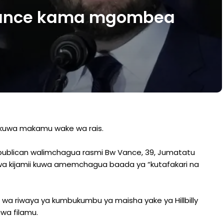
ance kama mgombea
kuwa makamu wake wa rais.
ublican walimchagua rasmi Bw Vance, 39, Jumatatu
 kijamii kuwa amemchagua baada ya “kutafakari na
 wa riwaya ya kumbukumbu ya maisha yake ya Hillbilly
wa filamu.