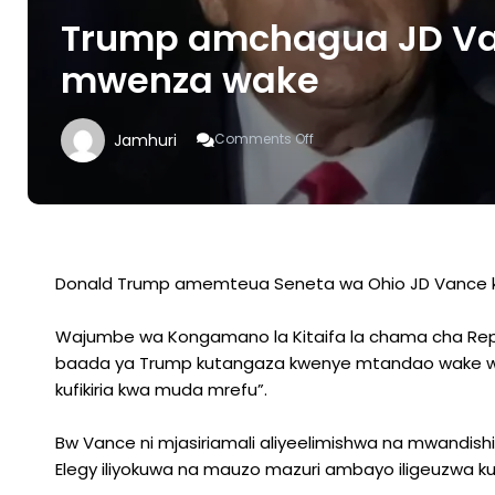
Trump amchagua JD V
mwenza wake
On
Jamhuri
Comments Off
Trump
Amchagua
JD
Vance
Kama
Mgombea
Mwenza
Donald Trump amemteua Seneta wa Ohio JD Vance 
Wake
Wajumbe wa Kongamano la Kitaifa la chama cha Rep
baada ya Trump kutangaza kwenye mtandao wake wa
kufikiria kwa muda mrefu”.
Bw Vance ni mjasiriamali aliyeelimishwa na mwandishi
Elegy iliyokuwa na mauzo mazuri ambayo iligeuzwa ku