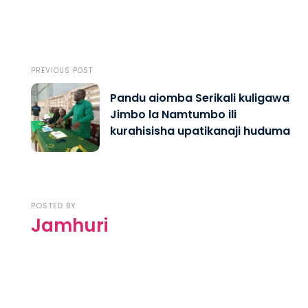
PREVIOUS POST
Pandu aiomba Serikali kuligawa
Jimbo la Namtumbo ili
kurahisisha upatikanaji huduma
POSTED BY
Jamhuri