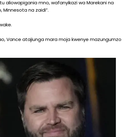
aliowapigania mno, wafanyikazi wa Marekani na
, Minnesota na zaidi”.
 wake.
 ujao, Vance atajiunga mara moja kwenye mazungumzo