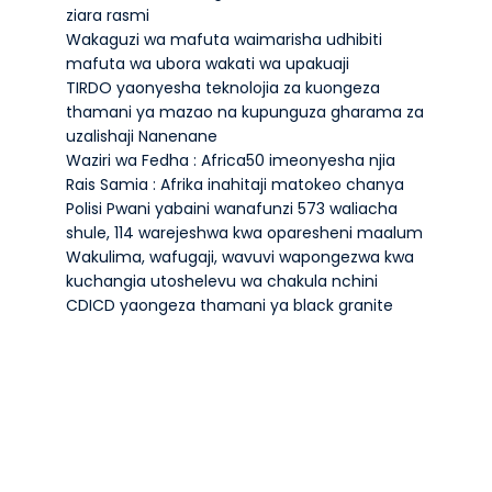
ziara rasmi
Wakaguzi wa mafuta waimarisha udhibiti
mafuta wa ubora wakati wa upakuaji
TIRDO yaonyesha teknolojia za kuongeza
thamani ya mazao na kupunguza gharama za
uzalishaji Nanenane
Waziri wa Fedha : Africa50 imeonyesha njia
Rais Samia : Afrika inahitaji matokeo chanya
Polisi Pwani yabaini wanafunzi 573 waliacha
shule, 114 warejeshwa kwa oparesheni maalum
Wakulima, wafugaji, wavuvi wapongezwa kwa
kuchangia utoshelevu wa chakula nchini
CDICD yaongeza thamani ya black granite