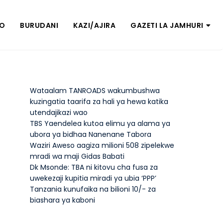
ZO
BURUDANI
KAZI/AJIRA
GAZETI LA JAMHURI
Wataalam TANROADS wakumbushwa
kuzingatia taarifa za hali ya hewa katika
utendajikazi wao
TBS Yaendelea kutoa elimu ya alama ya
ubora ya bidhaa Nanenane Tabora
Waziri Aweso aagiza milioni 508 zipelekwe
mradi wa maji Gidas Babati
Dk Msonde: TBA ni kitovu cha fusa za
uwekezaji kupitia miradi ya ubia ‘PPP’
Tanzania kunufaika na bilioni 10/- za
biashara ya kaboni