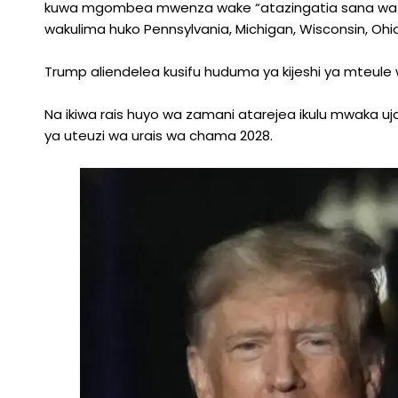
kuwa mgombea mwenza wake “atazingatia sana watu 
wakulima huko Pennsylvania, Michigan, Wisconsin, Ohio
Trump aliendelea kusifu huduma ya kijeshi ya mteule
Na ikiwa rais huyo wa zamani atarejea ikulu mwaka
ya uteuzi wa urais wa chama 2028.