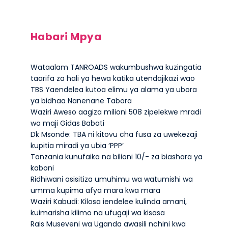
Habari Mpya
Wataalam TANROADS wakumbushwa kuzingatia
taarifa za hali ya hewa katika utendajikazi wao
TBS Yaendelea kutoa elimu ya alama ya ubora
ya bidhaa Nanenane Tabora
Waziri Aweso aagiza milioni 508 zipelekwe mradi
wa maji Gidas Babati
Dk Msonde: TBA ni kitovu cha fusa za uwekezaji
kupitia miradi ya ubia ‘PPP’
Tanzania kunufaika na bilioni 10/- za biashara ya
kaboni
Ridhiwani asisitiza umuhimu wa watumishi wa
umma kupima afya mara kwa mara
Waziri Kabudi: Kilosa iendelee kulinda amani,
kuimarisha kilimo na ufugaji wa kisasa
Rais Museveni wa Uganda awasili nchini kwa