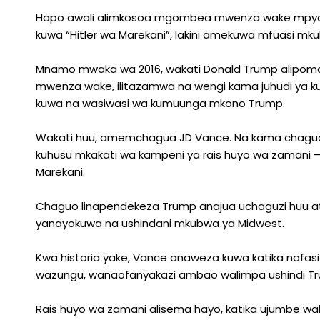
Hapo awali alimkosoa mgombea mwenza wake mpya
kuwa “Hitler wa Marekani”, lakini amekuwa mfuasi mk
Mnamo mwaka wa 2016, wakati Donald Trump alipo
mwenza wake, ilitazamwa na wengi kama juhudi ya ku
kuwa na wasiwasi wa kumuunga mkono Trump.
Wakati huu, amemchagua JD Vance. Na kama chaguo 
kuhusu mkakati wa kampeni ya rais huyo wa zamani – n
Marekani.
Chaguo linapendekeza Trump anajua uchaguzi huu a
yanayokuwa na ushindani mkubwa ya Midwest.
Kwa historia yake, Vance anaweza kuwa katika nafasi
wazungu, wanaofanyakazi ambao walimpa ushindi T
Rais huyo wa zamani alisema hayo, katika ujumbe w