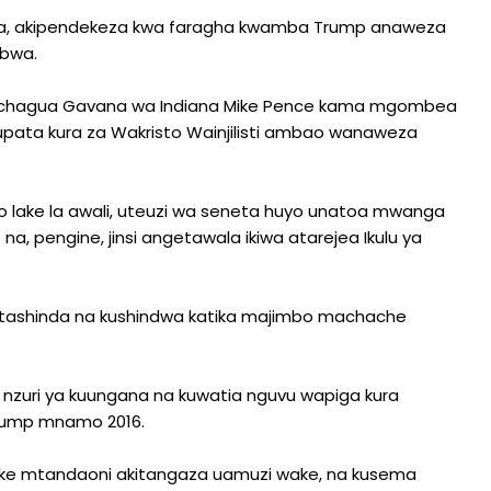
, akipendekeza kwa faragha kwamba Trump anaweza
ubwa.
mchagua Gavana wa Indiana Mike Pence kama mgombea
pata kura za Wakristo Wainjilisti ambao wanaweza
lake la awali, uteuzi wa seneta huyo unatoa mwanga
a, pengine, jinsi angetawala ikiwa atarejea Ikulu ya
tashinda na kushindwa katika majimbo machache
 nzuri ya kuungana na kuwatia nguvu wapiga kura
rump mnamo 2016.
ake mtandaoni akitangaza uamuzi wake, na kusema