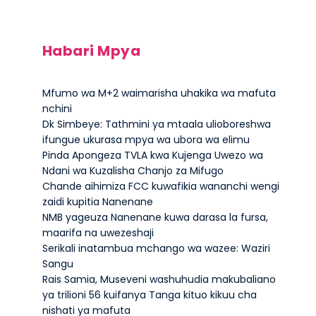
Habari Mpya
Mfumo wa M+2 waimarisha uhakika wa mafuta
nchini
Dk Simbeye: Tathmini ya mtaala ulioboreshwa
ifungue ukurasa mpya wa ubora wa elimu
Pinda Apongeza TVLA kwa Kujenga Uwezo wa
Ndani wa Kuzalisha Chanjo za Mifugo
Chande aihimiza FCC kuwafikia wananchi wengi
zaidi kupitia Nanenane
NMB yageuza Nanenane kuwa darasa la fursa,
maarifa na uwezeshaji
Serikali inatambua mchango wa wazee: Waziri
Sangu
Rais Samia, Museveni washuhudia makubaliano
ya trilioni 56 kuifanya Tanga kituo kikuu cha
nishati ya mafuta