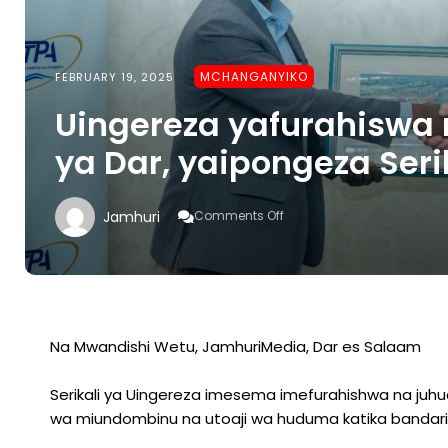
MCHANGANYIKO
FEBRUARY 19, 2025
Uingereza yafurahiswa
ya Dar, yaipongeza Seri
On
Jamhuri
Comments Off
Uingereza
Yafurahiswa
Maboresho
Na
Bandari
Ya
Dar,
Na Mwandishi Wetu, JamhuriMedia, Dar es Salaam
Yaipongeza
Serikali
Serikali ya Uingereza imesema imefurahishwa na juhud
wa miundombinu na utoaji wa huduma katika bandari