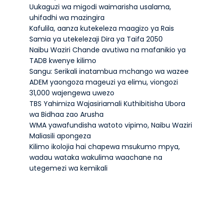
Uukaguzi wa migodi waimarisha usalama,
uhifadhi wa mazingira
Kafulila, aanza kutekeleza maagizo ya Rais
Samia ya utekelezaji Dira ya Taifa 2050
Naibu Waziri Chande avutiwa na mafanikio ya
TADB kwenye kilimo
Sangu: Serikali inatambua mchango wa wazee
ADEM yaongoza mageuzi ya elimu, viongozi
31,000 wajengewa uwezo
TBS Yahimiza Wajasiriamali Kuthibitisha Ubora
wa Bidhaa zao Arusha
WMA yawafundisha watoto vipimo, Naibu Waziri
Maliasili apongeza
Kilimo ikolojia hai chapewa msukumo mpya,
wadau wataka wakulima waachane na
utegemezi wa kemikali