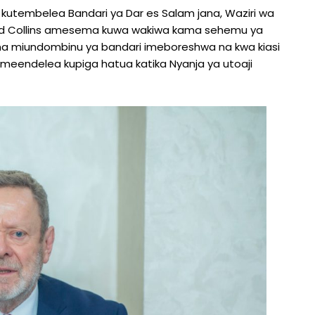
utembelea Bandari ya Dar es Salam jana, Waziri wa
Lord Collins amesema kuwa wakiwa kama sehemu ya
na miundombinu ya bandari imeboreshwa na kwa kiasi
imeendelea kupiga hatua katika Nyanja ya utoaji