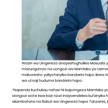
Waziri wa Uingereza anayeshughulikia Masuala ya 
mazungumzo na uongozi wa Mamlaka ya Usimami
maboresho yaliyofanyika bandarini hapo ikiwa 
wa utoaji huduma bandarini hapo.
“Napenda kuchukau nafasi hii kuipongeza Mamlaka y
viongozi wote kwa kazi nzuri inayoendelea kufanyika 
aliambatana na Balozi wa Uingereza hapa Tanzania, 