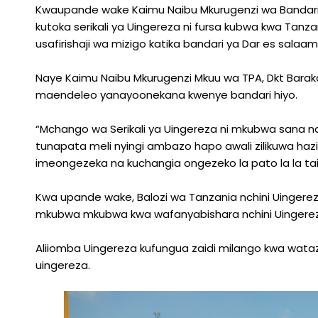
Kwaupande wake Kaimu Naibu Mkurugenzi wa Bandar
kutoka serikali ya Uingereza ni fursa kubwa kwa Tanza
usafirishaji wa mizigo katika bandari ya Dar es salaam
Naye Kaimu Naibu Mkurugenzi Mkuu wa TPA, Dkt Bara
maendeleo yanayoonekana kwenye bandari hiyo.
“Mchango wa Serikali ya Uingereza ni mkubwa sana na
tunapata meli nyingi ambazo hapo awali zilikuwa haz
imeongezeka na kuchangia ongezeko la pato la la tai
Kwa upande wake, Balozi wa Tanzania nchini Uingerez
mkubwa mkubwa kwa wafanyabishara nchini Uingereza
Aliiomba Uingereza kufungua zaidi milango kwa wat
uingereza.