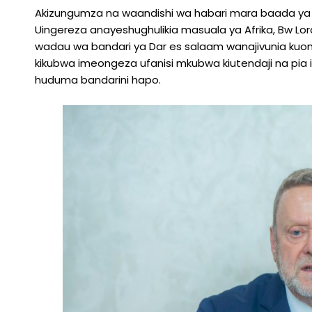
Akizungumza na waandishi wa habari mara baada ya k
Uingereza anayeshughulikia masuala ya Afrika, Bw 
wadau wa bandari ya Dar es salaam wanajivunia kuo
kikubwa imeongeza ufanisi mkubwa kiutendaji na pia 
huduma bandarini hapo.