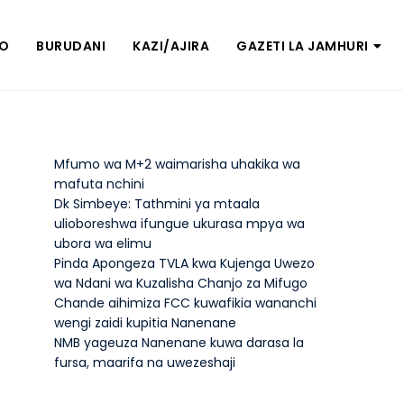
ZO
BURUDANI
KAZI/AJIRA
GAZETI LA JAMHURI
Mfumo wa M+2 waimarisha uhakika wa
mafuta nchini
Dk Simbeye: Tathmini ya mtaala
ulioboreshwa ifungue ukurasa mpya wa
ubora wa elimu
Pinda Apongeza TVLA kwa Kujenga Uwezo
wa Ndani wa Kuzalisha Chanjo za Mifugo
Chande aihimiza FCC kuwafikia wananchi
wengi zaidi kupitia Nanenane
NMB yageuza Nanenane kuwa darasa la
fursa, maarifa na uwezeshaji