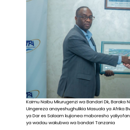
Kaimu Naibu Mkurugenzi wa Bandari Dk, Baraka 
Uingereza anayeshughulikia Masuala ya Afrika Bw
ya Dar es Salaam kujionea maboresho yaliyofa
ya wadau wakubwa wa bandari Tanzania