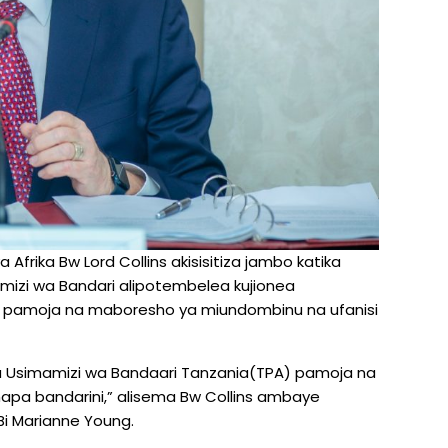
Afrika Bw Lord Collins akisisitiza jambo katika
zi wa Bandari alipotembelea kujionea
ni pamoja na maboresho ya miundombinu na ufanisi
a Usimamizi wa Bandaari Tanzania(TPA) pamoja na
hapa bandarini,” alisema Bw Collins ambaye
Bi Marianne Young.