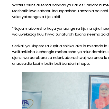
Waziri Collins alisema bandari ya Dar es Salaam ni m
Mashariki kwa sababu inaunganisha Tanzania na nch
yake yataongeza tija zaidi.
“Najua maboresho haya yanaongeza tija na ajira h
wa uwekezaji huu, hivyo tunafurahi kuona neema zaid
Serikali ya Uingereza kupitia shirika lake la misaad
walifanikisha kuchangia maboresho ya miundombinu m
ujenzi wa barabara za ndani, uboreshwaji wa eneo 
unaosaidia kazi mbalimbali bandarini hapo.