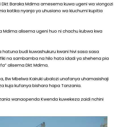
i Dkt Baraka Mdima amesema kuwa ugeni wa viongozi
nia katika nyanja ya uhusiano wa kiuchumi kupitia
ka Mdima alisema ugeni huo ni chachu kubwa kwa
 hatuna budi kuwashukuru kwani hivi sasa sasa
ifiki na sambamba na hilo hata idadi ya shehena pia
fa” alisema Dkt Mdima.
a, Bw Mbelwa Kairuki ubalozi unafanya uhamasishaji
 kuja kufanya bishara hapa Tanzania.
azania wanaopenda Kwenda kuwekeza zaidi nchini