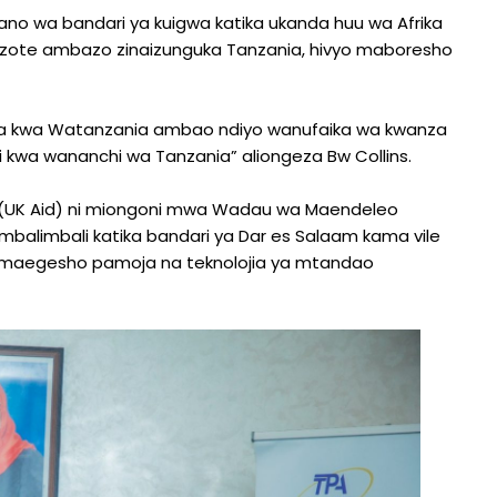
fano wa bandari ya kuigwa katika ukanda huu wa Afrika
i zote ambazo zinaizunguka Tanzania, hivyo maboresho
asa kwa Watanzania ambao ndiyo wanufaika wa kwanza
i kwa wananchi wa Tanzania” aliongeza Bw Collins.
a la (UK Aid) ni miongoni mwa Wadau wa Maendeleo
balimbali katika bandari ya Dar es Salaam kama vile
la maegesho pamoja na teknolojia ya mtandao