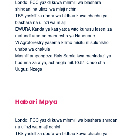
Londo: FCC yazidi kuwa mhimili wa biashara
shindani na ulinzi wa mlaji nchini
TBS yasisitiza ubora wa bidhaa kuwa chachu ya
biashara na ulinzi wa mlaji
EWURA Kanda ya kati yatoa wito kuhusu leseni za
mafundi umeme maonesho ya Nanenane
Vi Agroforestry yasema kilimo misitu ni suluhisho
uhaba wa chakula
Mashili ampongeza Rais Samia kwa mapinduzi ya
huduma za afya, achangia mil.10.5/- Chuo cha
Uuguzi Nzega
Habari Mpya
Londo: FCC yazidi kuwa mhimili wa biashara shindani
na ulinzi wa mlaji nchini
TBS yasisitiza ubora wa bidhaa kuwa chachu ya