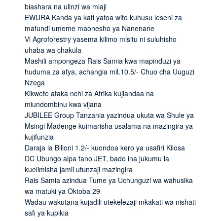
biashara na ulinzi wa mlaji
EWURA Kanda ya kati yatoa wito kuhusu leseni za
mafundi umeme maonesho ya Nanenane
Vi Agroforestry yasema kilimo misitu ni suluhisho
uhaba wa chakula
Mashili ampongeza Rais Samia kwa mapinduzi ya
huduma za afya, achangia mil.10.5/- Chuo cha Uuguzi
Nzega
Kikwete ataka nchi za Afrika kujiandaa na
miundombinu kwa vijana
JUBILEE Group Tanzania yazindua ukuta wa Shule ya
Msingi Madenge kuimarisha usalama na mazingira ya
kujifunzia
Daraja la Bilioni 1.2/- kuondoa kero ya usafiri Kilosa
DC Ubungo aipa tano JET, bado ina jukumu la
kuelimisha jamii utunzaji mazingira
Rais Samia azindua Tume ya Uchunguzi wa wahusika
wa matuki ya Oktoba 29
Wadau wakutana kujadili utekelezaji mkakati wa nishati
safi ya kupikia