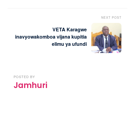
NEXT POST
VETA Karagwe
inavyowakomboa vijana kupitia
elimu ya ufundi
POSTED BY
Jamhuri