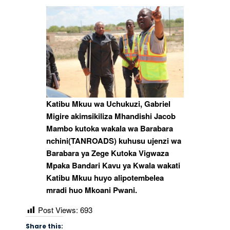
Katibu Mkuu wa Uchukuzi, Gabriel
Migire akimsikiliza Mhandishi Jacob
Mambo kutoka wakala wa Barabara
nchini(TANROADS) kuhusu ujenzi wa
Barabara ya Zege Kutoka Vigwaza
Mpaka Bandari Kavu ya Kwala wakati
Katibu Mkuu huyo alipotembelea
mradi huo Mkoani Pwani.
Post Views:
693
Share this: