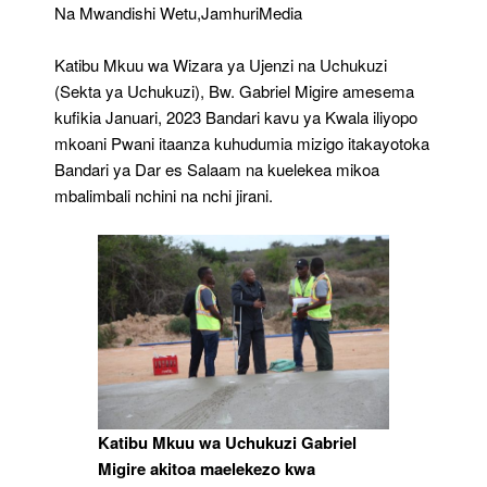
Utendajikazi
Na Mwandishi Wetu,JamhuriMedia
Bandari
Ya
Katibu Mkuu wa Wizara ya Ujenzi na Uchukuzi
Dar
(Sekta ya Uchukuzi), Bw. Gabriel Migire amesema
kufikia Januari, 2023 Bandari kavu ya Kwala iliyopo
mkoani Pwani itaanza kuhudumia mizigo itakayotoka
Bandari ya Dar es Salaam na kuelekea mikoa
mbalimbali nchini na nchi jirani.
Katibu Mkuu wa Uchukuzi Gabriel
Migire akitoa maelekezo kwa