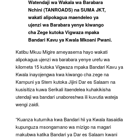
Watendaji wa Wakala wa Barabara
Nchini (TANROADS) na SUMA JKT,
wakati alipokagua maendeleo ya
ujenzi wa Barabara yenye kiwango
cha Zege kutoka Vigwaza mpaka
Bandari Kavu ya Kwala Mkoani Pwani.
Katibu Mkuu Migire ameyasema hayo wakati
alipokagua ujenzi wa barabara yenye urefu wa
kilometa 15 kutoka Vigwaza mpaka Bandari Kavu ya
Kwala inayojengwa kwa kiwango cha zege na
Kampuni ya Stem kutoka Jijini Dar es Salaam na
kusisitiza kuwa Serikali itaendelea kuhakikisha
utendaji wa bandari unaboreshwa ili kuvutia wateja
wengi zaidi.
“Kuanza kutumika kwa Bandari hii ya Kwala itasaidia
kupunguza msongamano wa mizigo na magari
makubwa katika Bandari ya Dar es Salaam kwani