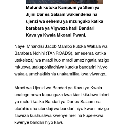
Mafundi kutoka Kampuni ya Stem ya
Jijini Dar es Salaam wakiendelea na
ujenzi wa sehemu ya mzunguko katika
barabara ya Vigwaza hadi Bandari
Kavu ya Kwala Mkoani Pwani.
Naye, Mhandisi Jacob Mambo kutoka Wakala wa
Barabara Nchini (TANROADS), amesema katika
utekelezaji wa mradi huo mradi umezingatia mzigo
mkubwa utakapohifadhiwa kutoka bandarini hivyo
wakala umehakikishia unakamilika kwa viwango..
Mradi wa Ujenzi wa Bandari ya Kavu ya Kwala
unategemewa kupunguza kwa kiasi kikubwa foleni
ya malori katika Bandari ya Dar es Salaam na
utarahisisha utendaji wa bandari hiyo kwani mizigo
itaweza kushushwa kwenye meli na kupelekwa
kwenye bandari hiyo kavu.