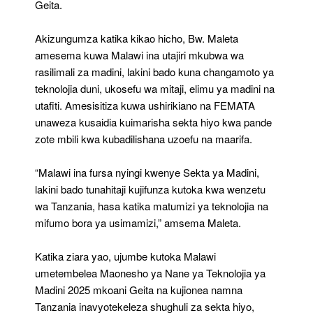
Geita.
Akizungumza katika kikao hicho, Bw. Maleta
amesema kuwa Malawi ina utajiri mkubwa wa
rasilimali za madini, lakini bado kuna changamoto ya
teknolojia duni, ukosefu wa mitaji, elimu ya madini na
utafiti. Amesisitiza kuwa ushirikiano na FEMATA
unaweza kusaidia kuimarisha sekta hiyo kwa pande
zote mbili kwa kubadilishana uzoefu na maarifa.
“Malawi ina fursa nyingi kwenye Sekta ya Madini,
lakini bado tunahitaji kujifunza kutoka kwa wenzetu
wa Tanzania, hasa katika matumizi ya teknolojia na
mifumo bora ya usimamizi,” amsema Maleta.
Katika ziara yao, ujumbe kutoka Malawi
umetembelea Maonesho ya Nane ya Teknolojia ya
Madini 2025 mkoani Geita na kujionea namna
Tanzania inavyotekeleza shughuli za sekta hiyo,