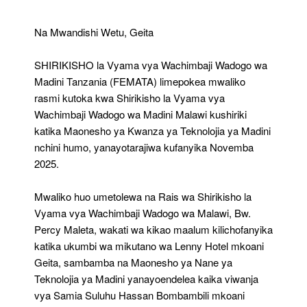
Maonesho
Ya
Nanenane
Na Mwandishi Wetu, Geita
Ya
Teknolojia
SHIRIKISHO la Vyama vya Wachimbaji Wadogo wa
Ya
Madini
Madini Tanzania (FEMATA) limepokea mwaliko
Geita
rasmi kutoka kwa Shirikisho la Vyama vya
Wachimbaji Wadogo wa Madini Malawi kushiriki
katika Maonesho ya Kwanza ya Teknolojia ya Madini
nchini humo, yanayotarajiwa kufanyika Novemba
2025.
Mwaliko huo umetolewa na Rais wa Shirikisho la
Vyama vya Wachimbaji Wadogo wa Malawi, Bw.
Percy Maleta, wakati wa kikao maalum kilichofanyika
katika ukumbi wa mikutano wa Lenny Hotel mkoani
Geita, sambamba na Maonesho ya Nane ya
Teknolojia ya Madini yanayoendelea kaika viwanja
vya Samia Suluhu Hassan Bombambili mkoani