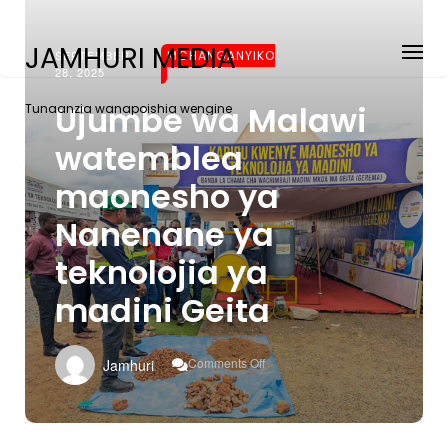
JAMHURI MEDIA
SEPTEMBER
MCHANGANYIKO
28, 2025
Ujumbe wa Malawi
Tunaanzia wanapoishia wengine
watemblea
maonesho ya
Nanenane ya
teknolojia ya
madini Geita
On
Comments Off
Jamhuri
Ujumbe
Wa
Malawi
Watemblea