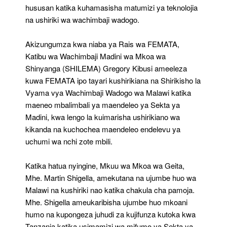
hususan katika kuhamasisha matumizi ya teknolojia
na ushiriki wa wachimbaji wadogo.
Akizungumza kwa niaba ya Rais wa FEMATA,
Katibu wa Wachimbaji Madini wa Mkoa wa
Shinyanga (SHILEMA) Gregory Kibusi ameeleza
kuwa FEMATA ipo tayari kushirikiana na Shirikisho la
Vyama vya Wachimbaji Wadogo wa Malawi katika
maeneo mbalimbali ya maendeleo ya Sekta ya
Madini, kwa lengo la kuimarisha ushirikiano wa
kikanda na kuchochea maendeleo endelevu ya
uchumi wa nchi zote mbili.
Katika hatua nyingine, Mkuu wa Mkoa wa Geita,
Mhe. Martin Shigella, amekutana na ujumbe huo wa
Malawi na kushiriki nao katika chakula cha pamoja.
Mhe. Shigella ameukaribisha ujumbe huo mkoani
humo na kupongeza juhudi za kujifunza kutoka kwa
Tanzania katika usimamizi wa mifumo ya Sekta ya