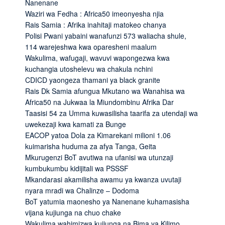
Nanenane
Waziri wa Fedha : Africa50 imeonyesha njia
Rais Samia : Afrika inahitaji matokeo chanya
Polisi Pwani yabaini wanafunzi 573 waliacha shule,
114 warejeshwa kwa oparesheni maalum
Wakulima, wafugaji, wavuvi wapongezwa kwa
kuchangia utoshelevu wa chakula nchini
CDICD yaongeza thamani ya black granite
Rais Dk Samia afungua Mkutano wa Wanahisa wa
Africa50 na Jukwaa la Miundombinu Afrika Dar
Taasisi 54 za Umma kuwasilisha taarifa za utendaji wa
uwekezaji kwa kamati za Bunge
EACOP yatoa Dola za Kimarekani milioni 1.06
kuimarisha huduma za afya Tanga, Geita
Mkurugenzi BoT avutiwa na ufanisi wa utunzaji
kumbukumbu kidijitali wa PSSSF
Mkandarasi akamilisha awamu ya kwanza uvutaji
nyara mradi wa Chalinze – Dodoma
BoT yatumia maonesho ya Nanenane kuhamasisha
vijana kujiunga na chuo chake
Wakulima wahimizwa kujiunga na Bima ya Kilimo