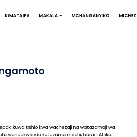
KIMATAIFA
MAKALA
MCHANGANYIKO
MICHE
angamoto
imebaki kuwa tishio kwa wachezaji na watazamaji wa
watu wanaokwenda kutazama mechi, barani Afrika.