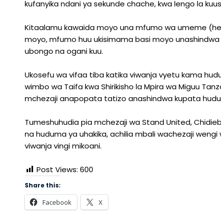
kufanyika ndani ya sekunde chache, kwa lengo la kuush
Kitaalamu kawaida moyo una mfumo wa umeme (heart
moyo, mfumo huu ukisimama basi moyo unashindwa
ubongo na ogani kuu.
Ukosefu wa vifaa tiba katika viwanja vyetu kama h
wimbo wa Taifa kwa Shirikisho la Mpira wa Miguu Tanz
mchezaji anapopata tatizo anashindwa kupata hud
Tumeshuhudia pia mchezaji wa Stand United, Chidiebel
na huduma ya uhakika, achilia mbali wachezaji weng
viwanja vingi mikoani.
Post Views:
600
Share this:
Facebook
X