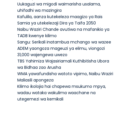
Uukaguzi wa migodi waimarisha usalama,
uhifadhi wa mazingira
Kafulila, aanza kutekeleza maagizo ya Rais
Samia ya utekelezaji Dira ya Taifa 2050
Naibu Waziri Chande avutiwa na mafanikio ya
TADB kwenye kilimo
Sangu: Serikali inatambua mchango wa wazee
ADEM yaongoza mageuzi ya elimu, viongozi
31,000 wajengewa uwezo
TBS Yahimiza Wajasiriamali Kuthibitisha Ubora
wa Bidhaa zao Arusha
WMA yawafundisha watoto vipimo, Naibu Waziri
Maliasili apongeza
Kilimo ikolojia hai chapewa msukumo mpya,
wadau wataka wakulima waachane na
utegemezi wa kemikali