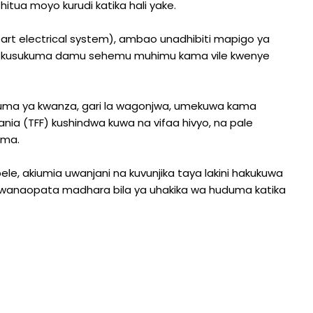
itua moyo kurudi katika hali yake.
 electrical system), ambao unadhibiti mapigo ya
 kusukuma damu sehemu muhimu kama vile kwenye
uduma ya kwanza, gari la wagonjwa, umekuwa kama
ania (TFF) kushindwa kuwa na vifaa hivyo, na pale
uma.
e, akiumia uwanjani na kuvunjika taya lakini hakukuwa
i wanaopata madhara bila ya uhakika wa huduma katika