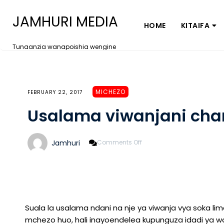
JAMHURI MEDIA
HOME
KITAIFA
Tunaanzia wanapoishia wengine
MICHEZO
FEBRUARY 22, 2017
Usalama viwanjani ch
On
Jamhuri
Comments Off
Usalama
Viwanjani
Changamoto
Suala la usalama ndani na nje ya viwanja vya soka l
mchezo huo, hali inayoendelea kupunguza idadi ya 