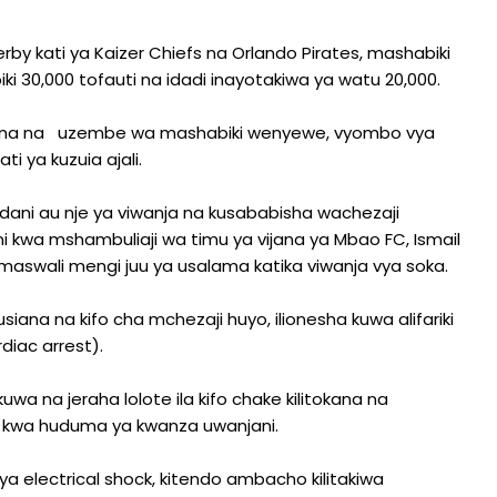
Derby kati ya Kaizer Chiefs na Orlando Pirates, mashabiki
ki 30,000 tofauti na idadi inayotakiwa ya watu 20,000.
utokana na uzembe wa mashabiki wenyewe, vyombo vya
 ya kuzuia ajali.
dani au nje ya viwanja na kusababisha wachezaji
ni kwa mshambuliaji wa timu ya vijana ya Mbao FC, Ismail
aswali mengi juu ya usalama katika viwanja vya soka.
siana na kifo cha mchezaji huyo, ilionesha kuwa alifariki
iac arrest).
wa na jeraha lolote ila kifo chake kilitokana na
 kwa huduma ya kwanza uwanjani.
a electrical shock, kitendo ambacho kilitakiwa