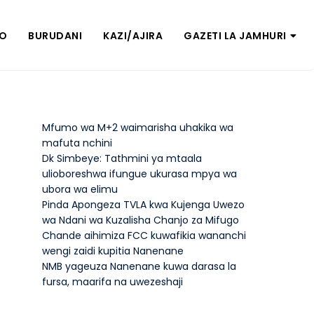
ZO
BURUDANI
KAZI/AJIRA
GAZETI LA JAMHURI
Mfumo wa M+2 waimarisha uhakika wa
mafuta nchini
Dk Simbeye: Tathmini ya mtaala
ulioboreshwa ifungue ukurasa mpya wa
ubora wa elimu
Pinda Apongeza TVLA kwa Kujenga Uwezo
wa Ndani wa Kuzalisha Chanjo za Mifugo
Chande aihimiza FCC kuwafikia wananchi
wengi zaidi kupitia Nanenane
NMB yageuza Nanenane kuwa darasa la
fursa, maarifa na uwezeshaji