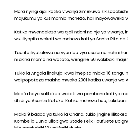
Mara nyingi ajali katika viwanja zimekuwa zikisabab
majukumu ya kusimamia mchezo, hali inayowaweka wa
Katika mwendelezo wa ajali ndani na nje ya viwanja,
wiki iliyopita wakati wa mchezo kati ya Santa Rita de 
Taarifa iliyotolewa na vyombo vya usalama nchini hu
ni akina mama na watoto, wengine 56 wakibaki majer
Tukio la Angola linakuja ikiwa imepita miaka 16 tang
walipopoteza maisha mwaka 2001 katika uwanja wa A
Maafa hayo yalitokea wakati wa pambano kati ya mah
dhidi ya Asante Kotoko. Katika mchezo huo, takribani
Miaka 9 baada ya tukio la Ghana, tukio jingine lilitoke
Kombe la Dunia uliopigwa Stade Felix Houfuete Boigne 
hilo mashabiki 19 walifariki dunia.