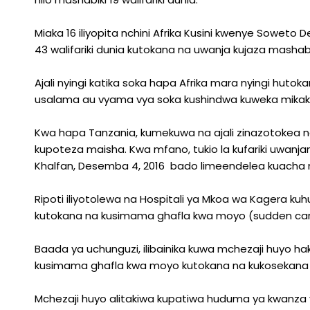
Miaka 16 iliyopita nchini Afrika Kusini kwenye Soweto 
43 walifariki dunia kutokana na uwanja kujaza mashabi
Ajali nyingi katika soka hapa Afrika mara nyingi h
usalama au vyama vya soka kushindwa kuweka mikakati
Kwa hapa Tanzania, kumekuwa na ajali zinazotokea n
kupoteza maisha. Kwa mfano, tukio la kufariki uwanja
Khalfan, Desemba 4, 2016 bado limeendelea kuacha m
Ripoti iliyotolewa na Hospitali ya Mkoa wa Kagera kuhu
kutokana na kusimama ghafla kwa moyo (sudden card
Baada ya uchunguzi, ilibainika kuwa mchezaji huyo haku
kusimama ghafla kwa moyo kutokana na kukosekana
Mchezaji huyo alitakiwa kupatiwa huduma ya kwanza y