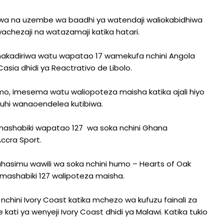
ishwa na uzembe wa baadhi ya watendaji waliokabidhiwa
chezaji na watazamaji katika hatari.
 inakadiriwa watu wapatao 17 wamekufa nchini Angola
Casia dhidi ya Reactrativo de Libolo.
mo, imesema watu waliopoteza maisha katika ajali hiyo
uhi wanaoendelea kutibiwa.
u mashabiki wapatao 127 wa soka nchini Ghana
ccra Sport.
asimu wawili wa soka nchini humo – Hearts of Oak
 mashabiki 127 walipoteza maisha.
a nchini Ivory Coast katika mchezo wa kufuzu fainali za
kati ya wenyeji Ivory Coast dhidi ya Malawi. Katika tukio