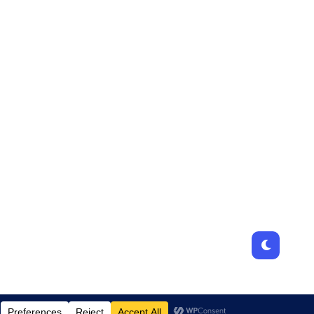
Designed by
JamhuriMedia