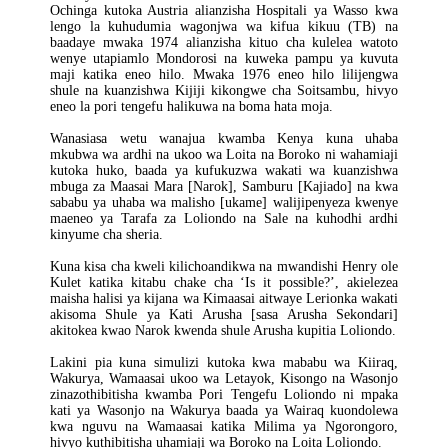
Ochinga kutoka Austria alianzisha Hospitali ya Wasso kwa
lengo la kuhudumia wagonjwa wa kifua kikuu (TB) na
baadaye mwaka 1974 alianzisha kituo cha kulelea watoto
wenye utapiamlo Mondorosi na kuweka pampu ya kuvuta
maji katika eneo hilo. Mwaka 1976 eneo hilo lilijengwa
shule na kuanzishwa Kijiji kikongwe cha Soitsambu, hivyo
eneo la pori tengefu halikuwa na boma hata moja.
Wanasiasa wetu wanajua kwamba Kenya kuna uhaba
mkubwa wa ardhi na ukoo wa Loita na Boroko ni wahamiaji
kutoka huko, baada ya kufukuzwa wakati wa kuanzishwa
mbuga za Maasai Mara [Narok], Samburu [Kajiado] na kwa
sababu ya uhaba wa malisho [ukame] walijipenyeza kwenye
maeneo ya Tarafa za Loliondo na Sale na kuhodhi ardhi
kinyume cha sheria.
Kuna kisa cha kweli kilichoandikwa na mwandishi Henry ole
Kulet katika kitabu chake cha ‘Is it possible?’, akielezea
maisha halisi ya kijana wa Kimaasai aitwaye Lerionka wakati
akisoma Shule ya Kati Arusha [sasa Arusha Sekondari]
akitokea kwao Narok kwenda shule Arusha kupitia Loliondo.
Lakini pia kuna simulizi kutoka kwa mababu wa Kiiraq,
Wakurya, Wamaasai ukoo wa Letayok, Kisongo na Wasonjo
zinazothibitisha kwamba Pori Tengefu Loliondo ni mpaka
kati ya Wasonjo na Wakurya baada ya Wairaq kuondolewa
kwa nguvu na Wamaasai katika Milima ya Ngorongoro,
hivyo kuthibitisha uhamiaji wa Boroko na Loita Loliondo.