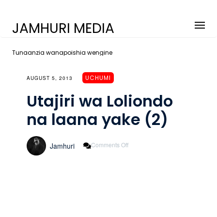
JAMHURI MEDIA
Tunaanzia wanapoishia wengine
UCHUMI
AUGUST 5, 2013
Utajiri wa Loliondo
na laana yake (2)
On
Comments Off
Jamhuri
Utajiri
Wa
Loliondo
Na
Laana
Yake
(2)