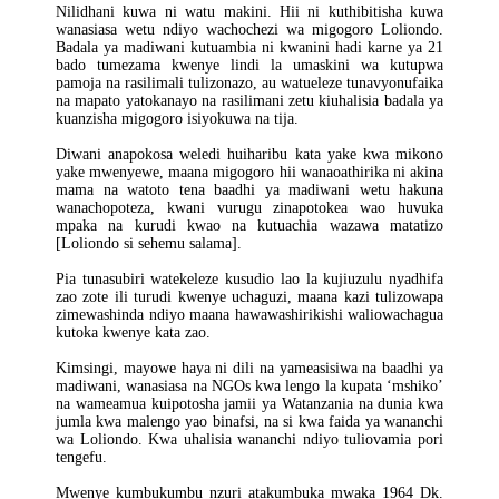
Nilidhani kuwa ni watu makini. Hii ni kuthibitisha kuwa
wanasiasa wetu ndiyo wachochezi wa migogoro Loliondo.
Badala ya madiwani kutuambia ni kwanini hadi karne ya 21
bado tumezama kwenye lindi la umaskini wa kutupwa
pamoja na rasilimali tulizonazo, au watueleze tunavyonufaika
na mapato yatokanayo na rasilimani zetu kiuhalisia badala ya
kuanzisha migogoro isiyokuwa na tija.
Diwani anapokosa weledi huiharibu kata yake kwa mikono
yake mwenyewe, maana migogoro hii wanaoathirika ni akina
mama na watoto tena baadhi ya madiwani wetu hakuna
wanachopoteza, kwani vurugu zinapotokea wao huvuka
mpaka na kurudi kwao na kutuachia wazawa matatizo
[Loliondo si sehemu salama].
Pia tunasubiri watekeleze kusudio lao la kujiuzulu nyadhifa
zao zote ili turudi kwenye uchaguzi, maana kazi tulizowapa
zimewashinda ndiyo maana hawawashirikishi waliowachagua
kutoka kwenye kata zao.
Kimsingi, mayowe haya ni dili na yameasisiwa na baadhi ya
madiwani, wanasiasa na NGOs kwa lengo la kupata ‘mshiko’
na wameamua kuipotosha jamii ya Watanzania na dunia kwa
jumla kwa malengo yao binafsi, na si kwa faida ya wananchi
wa Loliondo. Kwa uhalisia wananchi ndiyo tuliovamia pori
tengefu.
Mwenye kumbukumbu nzuri atakumbuka mwaka 1964 Dk.