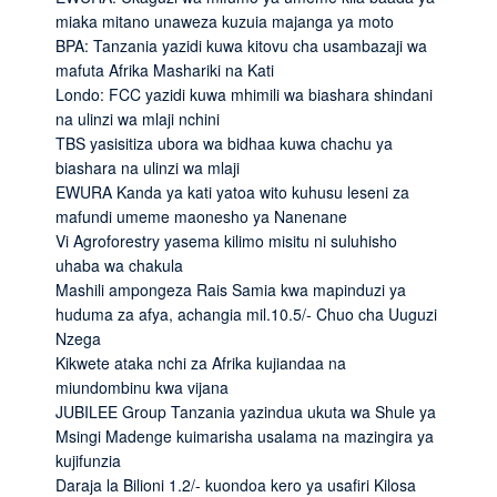
miaka mitano unaweza kuzuia majanga ya moto
BPA: Tanzania yazidi kuwa kitovu cha usambazaji wa
mafuta Afrika Mashariki na Kati
Londo: FCC yazidi kuwa mhimili wa biashara shindani
na ulinzi wa mlaji nchini
TBS yasisitiza ubora wa bidhaa kuwa chachu ya
biashara na ulinzi wa mlaji
EWURA Kanda ya kati yatoa wito kuhusu leseni za
mafundi umeme maonesho ya Nanenane
Vi Agroforestry yasema kilimo misitu ni suluhisho
uhaba wa chakula
Mashili ampongeza Rais Samia kwa mapinduzi ya
huduma za afya, achangia mil.10.5/- Chuo cha Uuguzi
Nzega
Kikwete ataka nchi za Afrika kujiandaa na
miundombinu kwa vijana
JUBILEE Group Tanzania yazindua ukuta wa Shule ya
Msingi Madenge kuimarisha usalama na mazingira ya
kujifunzia
Daraja la Bilioni 1.2/- kuondoa kero ya usafiri Kilosa