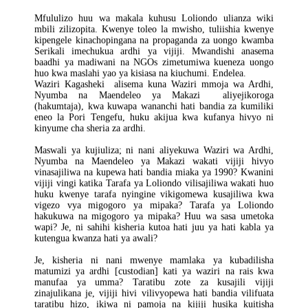
Mfululizo huu wa makala kuhusu Loliondo ulianza wiki
mbili zilizopita. Kwenye toleo la mwisho, tuliishia kwenye
kipengele kinachopingana na propaganda za uongo kwamba
Serikali imechukua ardhi ya vijiji. Mwandishi anasema
baadhi ya madiwani na NGOs zimetumiwa kueneza uongo
huo kwa maslahi yao ya kisiasa na kiuchumi. Endelea.
Waziri Kagasheki alisema kuna Waziri mmoja wa Ardhi,
Nyumba na Maendeleo ya Makazi aliyejikoroga
(hakumtaja), kwa kuwapa wananchi hati bandia za kumiliki
eneo la Pori Tengefu, huku akijua kwa kufanya hivyo ni
kinyume cha sheria za ardhi.
Maswali ya kujiuliza; ni nani aliyekuwa Waziri wa Ardhi,
Nyumba na Maendeleo ya Makazi wakati vijiji hivyo
vinasajiliwa na kupewa hati bandia miaka ya 1990? Kwanini
vijiji vingi katika Tarafa ya Loliondo vilisajiliwa wakati huo
huku kwenye tarafa nyingine vikigomewa kusajiliwa kwa
vigezo vya migogoro ya mipaka? Tarafa ya Loliondo
hakukuwa na migogoro ya mipaka? Huu wa sasa umetoka
wapi? Je, ni sahihi kisheria kutoa hati juu ya hati kabla ya
kutengua kwanza hati ya awali?
Je, kisheria ni nani mwenye mamlaka ya kubadilisha
matumizi ya ardhi [custodian] kati ya waziri na rais kwa
manufaa ya umma? Taratibu zote za kusajili vijiji
zinajulikana je, vijiji hivi vilivyopewa hati bandia vilifuata
taratibu hizo, ikiwa ni pamoja na kijiji husika kuitisha