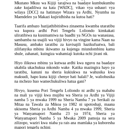
Mkutano Mkuu wa Kijiji tarajiwa na baadaye kumbukumbu
zake kujadiliwa na kata [WADC], vikao vya ushauri vya
wilaya [DCC] na hatimaye Wizara ya Ardhi, Nyumba na
Maendeleo ya Makazi kujiridhisha na kutoa hati?
Taarifa ambazo hazijathibitishwa zinasema kwamba utaratibu
wa kupora ardhi Pori Tengefu Loliondo kimkakati
uliratibiwa na kusimamiwa na baadhi ya NGOs na wanasiasa,
sambamba na usajili wa vijiji hivyo na vingine kama Naan na
Masusu, ambako taratibu za kuvisajili hazikufuatwa, bali
zilifanyika mbinu ikiwamo za kujenga miundombinu kama
shule, zahanati, kuingiza wahamiaji kutoka nchi jirani nk.
Hiyo ilikuwa mbinu ya kutwaa ardhi kwa nguvu na baadaye
ukabila ukachukua mkondo wake. Katika mazingira hayo ya
taratibu, kanuni na sheria kukiukwa na wahusika kwa
maksudi, hapo kuna kijiji chenye hati halali? Je, waliohusika
na mchezo huo wamechukuliwa hatua gani?
Hivyo, kusema Pori Tengefu Loliondo ni ardhi ya mababu
na mali ya vijiji kwa mujibu wa Sheria ya Ardhi ya Vijiji
namba 5 ya mwaka 1999 na Sheria Namba 7 ya Serikali za
Mitaa na Tawala za Mikoa ya 1982 ni upotoshaji, maana
ukisoma Sheria ya Ardhi Namba 4 ya mwaka 1999, Sheria
ya Wanyamapori Namba 23 ya 1974, Sheria ya
Wanyamapori Namba 5 ya Mwaka 2009 pamoja na sera
zilizopo, waziri kwa niaba ya rais ana mamlaka ya kuboresha
mapori tengefu nchini.