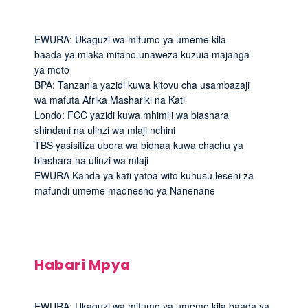
EWURA: Ukaguzi wa mifumo ya umeme kila
baada ya miaka mitano unaweza kuzuia majanga
ya moto
BPA: Tanzania yazidi kuwa kitovu cha usambazaji
wa mafuta Afrika Mashariki na Kati
Londo: FCC yazidi kuwa mhimili wa biashara
shindani na ulinzi wa mlaji nchini
TBS yasisitiza ubora wa bidhaa kuwa chachu ya
biashara na ulinzi wa mlaji
EWURA Kanda ya kati yatoa wito kuhusu leseni za
mafundi umeme maonesho ya Nanenane
Habari Mpya
EWURA: Ukaguzi wa mifumo ya umeme kila baada ya