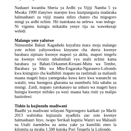
Nashauri kwamba Sheria ya Ardhi ya Vijiji Namba 5 ya
Mwaka 1999 ifanyiwe marejeo kwa kuzipunguzia madaraka
halmashauri za vijiji maana ndizo chanzo cha migogoro
mingi ya ardhi nchini. Hii inatokana na uelewa wao mdogo.
Ni vigumu kuingia mikataba yenye tija na wawekezaji
weledi.
Malango yote yafutwe
Nimuombe Balozi Kagasheki kuyafuta mara moja malango
yote nchini yaliyowekwa kinyume cha sheria kwenye
barabara zipitazo kwenye mapori ya akiba, mapori tengefu
na kwenye vivutio mbalimbali vya utalii nchini kama
barabara ya Babati-Orkasmet-Kiruani-Msitu wa Tembo,
Barabara ya Mto wa Mbu-Engaruka-Ngarasero-Loliondo
kwa kisingizio cha kudhibiti mapato na rasilimali za maliasili
maana mageti haya yamegeuka kuwa kero kwa wananchi na
watalii; tena huongeza gharama na usumbufu bila sababu za
msingi. Zaidi, mapato yatokanayo na ushuru wa mageti haya
huingia kwenye mifuko ya wezi maana hata risiti ya malipo
hazitolewi.
Tishio la kujiuzulu madiwani
Baadhi ya madiwani wilayani Ngorongoro katikati ya Machi
2013 walitishia kujiuzulu nyadhifa zao zote kwenye
halmashauri hiyo, iwapo Serikali kupitia Waziri wa Maliasili
na Utalii itaendelea na azma yake ya kumiliki eneo la
kilomita za mraba 1,500 kutoka Pori Tengefu la Loliondo.