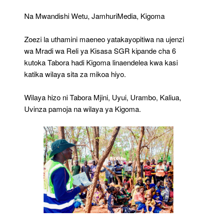
SGR
Kipande
Na Mwandishi Wetu, JamhuriMedia, Kigoma
Cha
Sita
Zoezi la uthamini maeneo yatakayopitiwa na ujenzi
Tabora
–
wa Mradi wa Reli ya Kisasa SGR kipande cha 6
Kigoma
kutoka Tabora hadi Kigoma linaendelea kwa kasi
Waendelea
katika wilaya sita za mikoa hiyo.
Kwa
Kasi
Wilaya hizo ni Tabora Mjini, Uyui, Urambo, Kaliua,
Uvinza pamoja na wilaya ya Kigoma.