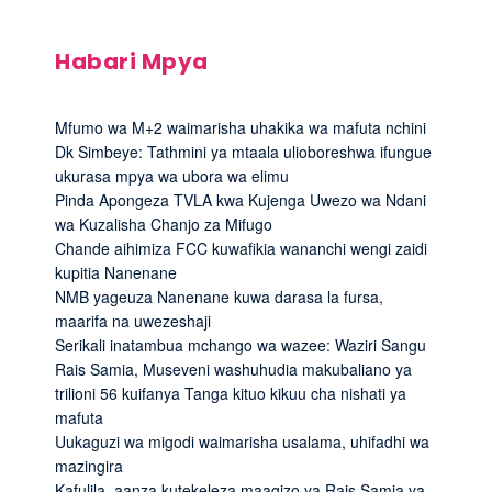
Habari Mpya
Mfumo wa M+2 waimarisha uhakika wa mafuta nchini
Dk Simbeye: Tathmini ya mtaala ulioboreshwa ifungue
ukurasa mpya wa ubora wa elimu
Pinda Apongeza TVLA kwa Kujenga Uwezo wa Ndani
wa Kuzalisha Chanjo za Mifugo
Chande aihimiza FCC kuwafikia wananchi wengi zaidi
kupitia Nanenane
NMB yageuza Nanenane kuwa darasa la fursa,
maarifa na uwezeshaji
Serikali inatambua mchango wa wazee: Waziri Sangu
Rais Samia, Museveni washuhudia makubaliano ya
trilioni 56 kuifanya Tanga kituo kikuu cha nishati ya
mafuta
Uukaguzi wa migodi waimarisha usalama, uhifadhi wa
mazingira
Kafulila, aanza kutekeleza maagizo ya Rais Samia ya