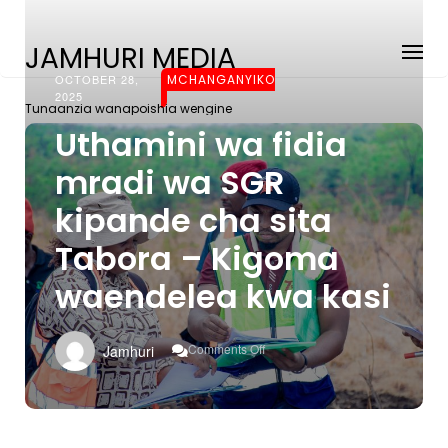
JAMHURI MEDIA
OCTOBER 28,
MCHANGANYIKO
2025
Tunaanzia wanapoishia wengine
Uthamini wa fidia
mradi wa SGR
kipande cha sita
Tabora – Kigoma
waendelea kwa kasi
On
Comments Off
Jamhuri
Uthamini
Wa
Fidia
Mradi
Wa