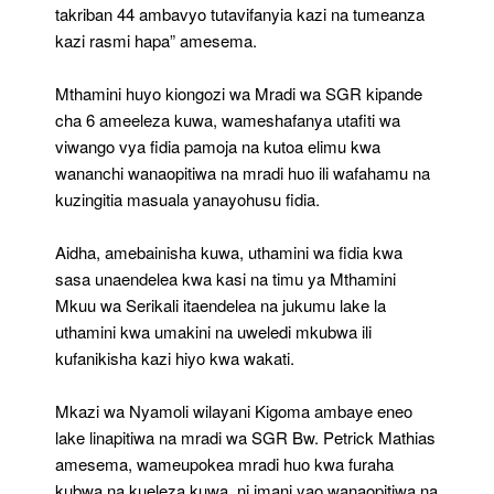
takriban 44 ambavyo tutavifanyia kazi na tumeanza
kazi rasmi hapa” amesema.
Mthamini huyo kiongozi wa Mradi wa SGR kipande
cha 6 ameeleza kuwa, wameshafanya utafiti wa
viwango vya fidia pamoja na kutoa elimu kwa
wananchi wanaopitiwa na mradi huo ili wafahamu na
kuzingitia masuala yanayohusu fidia.
Aidha, amebainisha kuwa, uthamini wa fidia kwa
sasa unaendelea kwa kasi na timu ya Mthamini
Mkuu wa Serikali itaendelea na jukumu lake la
uthamini kwa umakini na uweledi mkubwa ili
kufanikisha kazi hiyo kwa wakati.
Mkazi wa Nyamoli wilayani Kigoma ambaye eneo
lake linapitiwa na mradi wa SGR Bw. Petrick Mathias
amesema, wameupokea mradi huo kwa furaha
kubwa na kueleza kuwa, ni imani yao wanaopitiwa na