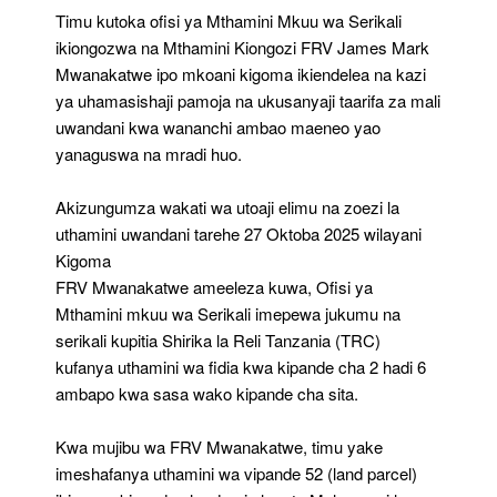
Timu kutoka ofisi ya Mthamini Mkuu wa Serikali
ikiongozwa na Mthamini Kiongozi FRV James Mark
Mwanakatwe ipo mkoani kigoma ikiendelea na kazi
ya uhamasishaji pamoja na ukusanyaji taarifa za mali
uwandani kwa wananchi ambao maeneo yao
yanaguswa na mradi huo.
Akizungumza wakati wa utoaji elimu na zoezi la
uthamini uwandani tarehe 27 Oktoba 2025 wilayani
Kigoma
FRV Mwanakatwe ameeleza kuwa, Ofisi ya
Mthamini mkuu wa Serikali imepewa jukumu na
serikali kupitia Shirika la Reli Tanzania (TRC)
kufanya uthamini wa fidia kwa kipande cha 2 hadi 6
ambapo kwa sasa wako kipande cha sita.
Kwa mujibu wa FRV Mwanakatwe, timu yake
imeshafanya uthamini wa vipande 52 (land parcel)