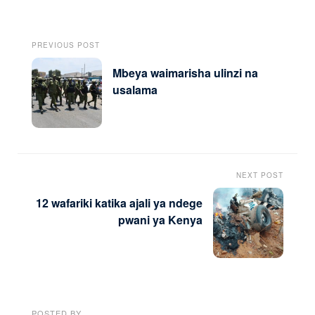
PREVIOUS POST
Mbeya waimarisha ulinzi na
usalama
NEXT POST
12 wafariki katika ajali ya ndege
pwani ya Kenya
POSTED BY