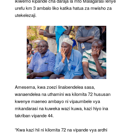
ikiwemo kipande cha daraja la mto Malagarasi lenye
urefu km 3 ambalo liko katika hatua za mwisho za
utekelezaji.
Amesema, kwa zoezi linaloendelea sasa,
wanaendelea na uthamini wa kilomita 72 hususan
kwenye maeneo ambayo ni vipaumbele vya
mkandarasi na kuweka wazi kuwa, kazi hiyo ina
takriban vipande 44.
“Kwa kazi hii ni kilomita 72 na vipande vya ardhi