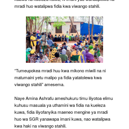
mradi huo watalipwa fidia kwa viwango stahili.
“Tumeupokea mradi huu kwa mikono miwili na ni
matumaini yetu malipo ya fidia yatatolewa kwa
viwango stahili” amesema.
Naye Amina Ashrafu ameshukuru timu iliyotoa elimu
kuhusu masuala ya uthamini wa fidia na kueleza
kuwa, fidia iliyofanyika maeneo mengine ya mradi
huo wa SGR yanawapa imani kuwa, nao watalipwa
kwa haki na viwango stahili.