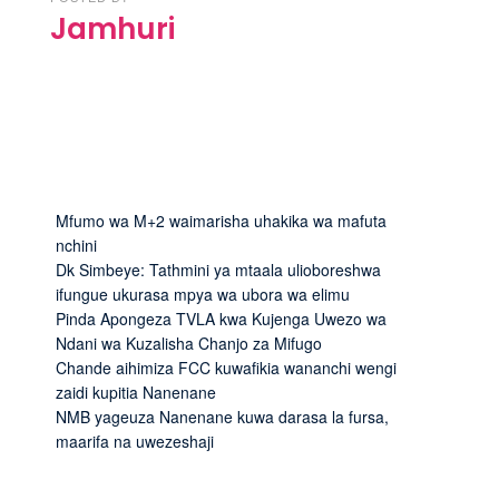
Jamhuri
Mfumo wa M+2 waimarisha uhakika wa mafuta
nchini
Dk Simbeye: Tathmini ya mtaala ulioboreshwa
ifungue ukurasa mpya wa ubora wa elimu
Pinda Apongeza TVLA kwa Kujenga Uwezo wa
Ndani wa Kuzalisha Chanjo za Mifugo
Chande aihimiza FCC kuwafikia wananchi wengi
zaidi kupitia Nanenane
NMB yageuza Nanenane kuwa darasa la fursa,
maarifa na uwezeshaji