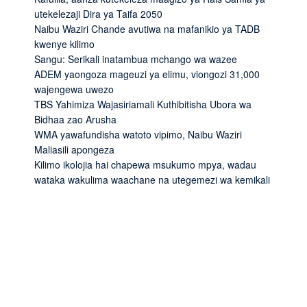
utekelezaji Dira ya Taifa 2050
Naibu Waziri Chande avutiwa na mafanikio ya TADB
kwenye kilimo
Sangu: Serikali inatambua mchango wa wazee
ADEM yaongoza mageuzi ya elimu, viongozi 31,000
wajengewa uwezo
TBS Yahimiza Wajasiriamali Kuthibitisha Ubora wa
Bidhaa zao Arusha
WMA yawafundisha watoto vipimo, Naibu Waziri
Maliasili apongeza
Kilimo ikolojia hai chapewa msukumo mpya, wadau
wataka wakulima waachane na utegemezi wa kemikali