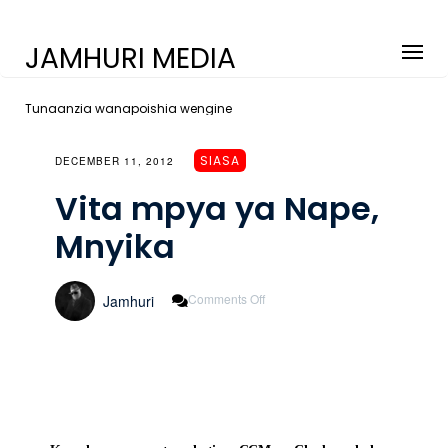
JAMHURI MEDIA
Tunaanzia wanapoishia wengine
SIASA
DECEMBER 11, 2012
Vita mpya ya Nape,
Mnyika
On
Comments Off
Jamhuri
Vita
Mpya
Ya
Nape,
Mnyika