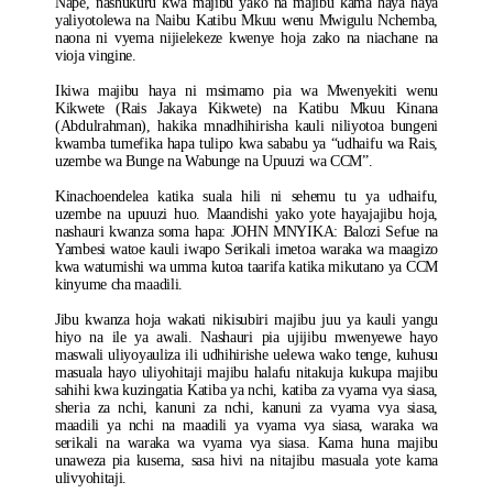
Nape, nashukuru kwa majibu yako na majibu kama haya haya
yaliyotolewa na Naibu Katibu Mkuu wenu Mwigulu Nchemba,
naona ni vyema nijielekeze kwenye hoja zako na niachane na
vioja vingine.
Ikiwa majibu haya ni msimamo pia wa Mwenyekiti wenu
Kikwete (Rais Jakaya Kikwete) na Katibu Mkuu Kinana
(Abdulrahman), hakika mnadhihirisha kauli niliyotoa bungeni
kwamba tumefika hapa tulipo kwa sababu ya “udhaifu wa Rais,
uzembe wa Bunge na Wabunge na Upuuzi wa CCM”.
Kinachoendelea katika suala hili ni sehemu tu ya udhaifu,
uzembe na upuuzi huo. Maandishi yako yote hayajajibu hoja,
nashauri kwanza soma hapa: JOHN MNYIKA: Balozi Sefue na
Yambesi watoe kauli iwapo Serikali imetoa waraka wa maagizo
kwa watumishi wa umma kutoa taarifa katika mikutano ya CCM
kinyume cha maadili.
Jibu kwanza hoja wakati nikisubiri majibu juu ya kauli yangu
hiyo na ile ya awali. Nashauri pia ujijibu mwenyewe hayo
maswali uliyoyauliza ili udhihirishe uelewa wako tenge, kuhusu
masuala hayo uliyohitaji majibu halafu nitakuja kukupa majibu
sahihi kwa kuzingatia Katiba ya nchi, katiba za vyama vya siasa,
sheria za nchi, kanuni za nchi, kanuni za vyama vya siasa,
maadili ya nchi na maadili ya vyama vya siasa, waraka wa
serikali na waraka wa vyama vya siasa. Kama huna majibu
unaweza pia kusema, sasa hivi na nitajibu masuala yote kama
ulivyohitaji.