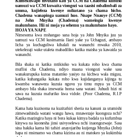
Kumekuwapo mvutano kati ya CCM na Chadema kuhusu
uamuzi wa CCM kuwaita viongozi wa taasisi mbalimbali za
umma, kujieleza kwenye mikutano ya chama hicho.
Chadema wanapinga uamuzi huo. Nnape Nnauye (CCM)
na John Mnyika (Chadema) wameingia kwenye
malumbano. Hii ni moja ya sehemu ya malumbano hayo.
HOJA YA NAPE
Nimesoma kwa mshangao sana hoja ya John Mnyika juu ya
uamuzi wa CCM kusimamia Ilani yake ya Uchaguzi, ambayo
licha ya kuchaguliwa kihalali na wananchi mwaka 2010,
utekelezaji wake utaleta mabadiliko katika maisha ya kawaida ya
wananchi.
Bila shaka ni katika mtikisiko wa kukata roho kwa chama
muflisi cha Chadema, ndiyo maana viongozi wake sasa
wanakurupuka kutoa matamko yasiyo na kichwa wala miguu,
katika kuhangaika kukata roho kwa kujidanganya kijinga tu
kwamba wanaweza kuzuia nguvu ya timu mpya ya CCM
ambayo bila shaka imewatia homa sana watani. Juhudi hizi ni
sawa na kuzuia mafuriko kwa vidole. (Poor Chadema, R.I.P
Chadema).
Kama hata kuzisoma na kuzitafsiri sheria na kanuni za utumishi
zimewashinda watani wangu hawa, mnawezaje kuongoza nchi?
Katika mazingira haya ni bora kukaa kimya badala ya kufumbua
kinywa na kuonesha jinsi usivyoelewa nchi inaongozwaje. Sasa
sina hakika kama hii tafsiri anayojaribu kuijenga Mnyika (John)
hapa ni msimamo wa chama kizima au ni matokeo ya kukimbia