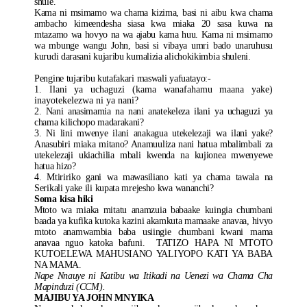
shule.
Kama ni msimamo wa chama kizima, basi ni aibu kwa chama
ambacho kimeendesha siasa kwa miaka 20 sasa kuwa na
mtazamo wa hovyo na wa ajabu kama huu. Kama ni msimamo
wa mbunge wangu John, basi si vibaya umri bado unaruhusu
kurudi darasani kujaribu kumalizia alichokikimbia shuleni.
Pengine tujaribu kutafakari maswali yafuatayo:-
1. Ilani ya uchaguzi (kama wanafahamu maana yake)
inayotekelezwa ni ya nani?
2. Nani anasimamia na nani anatekeleza ilani ya uchaguzi ya
chama kilichopo madarakani?
3. Ni lini mwenye ilani anakagua utekelezaji wa ilani yake?
Anasubiri miaka mitano? Anamuuliza nani hatua mbalimbali za
utekelezaji ukiachilia mbali kwenda na kujionea mwenyewe
hatua hizo?
4. Mtiririko gani wa mawasiliano kati ya chama tawala na
Serikali yake ili kupata mrejesho kwa wananchi?
Soma kisa hiki
Mtoto wa miaka mitatu anamzuia babaake kuingia chumbani
baada ya kufika kutoka kazini akamkuta mamaake anavaa, hivyo
mtoto anamwambia baba usiingie chumbani kwani mama
anavaa nguo katoka bafuni. TATIZO HAPA NI MTOTO
KUTOELEWA MAHUSIANO YALIYOPO KATI YA BABA
NA MAMA.
Nape Nnauye ni Katibu wa Itikadi na Uenezi wa Chama Cha
Mapinduzi (CCM).
MAJIBU YA JOHN MNYIKA