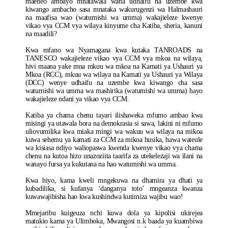
maeneo ambayo mnatawala wana udhaifu na uzembe kwa
kiwango ambacho sasa mnataka wakurugenzi wa Halmashauri
na maafisa wao (watumishi wa umma) wakajieleze kwenye
vikao vya CCM vya wilaya kinyume cha Katiba, sheria, kanuni
na maadili?
Kwa mfano wa Nyamagana kwa kutaka TANROADS na
TANESCO wakajieleze vikao vya CCM vya mkoa na wilaya,
hivi maana yake mna mkuu wa mkoa na Kamati ya Ushauri ya
Mkoa (RCC), mkuu wa wilaya na Kamati ya Ushauri ya Wilaya
(DCC) wenye udhaifu na uzembe kwa kiwango cha sasa
watumishi wa umma wa mashirika (watumishi wa umma) hayo
wakajieleze ndani ya vikao vya CCM.
Katiba ya chama chenu tayari ilishaweka mfumo ambao kwa
misingi ya utawala bora na demokrasia si sawa, lakini ni mfumo
uliovumilika kwa miaka mingi wa wakuu wa wilaya na mikoa
kuwa sehemu ya kamati za CCM za mikoa husika, hawa wateule
wa kisiasa ndiyo waliopaswa kwenda kwenye vikao vya chama
chenu na kutoa hizo unazoziita taarifa za utekelezaji wa ilani na
wanayo fursa ya kukutana na hao watumishi wa umma.
Kwa hiyo, kama kweli mngekuwa na dhamira ya dhati ya
kubadilika, si kufanya ‘danganya toto’ mngeanza kwanza
kuwawajibisha hao kwa kushindwa kutimiza wajibu wao!
Mmejaribu kuigeuza nchi kuwa dola ya kipolisi ukirejea
matukio kama ya Ulimboka, Mwangosi n.k baada ya kuambiwa