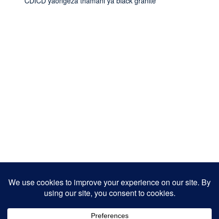
CDICD yaongeza thamani ya black granite