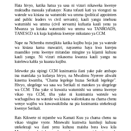
Hata hivyo, katika hatua ya sasa ni vizuri nikaweka kwenye
muktadha masuala yafuatayo: Kuna tofauti kati ya viongozi na
wateule wa kisiasa na watumishi wa umma (political appointees
and public leaders vs civil servants); kauli yangu imehusu
watumishi wa umma (civil servants) kufuatia kauli yenu ya
Mwanza ya kutaka watumishi wa umma wa TANROADS,
TANESCO n.k kuja kujieleza kwenye mikutano ya CCM.
Nape na Nchemba mmejikita katika kujibu hoja juu ya wateule
wa kisiasa kama mawaziri, nayasema haya kwa kurejea
maandiko yenu kwenye mitandao mingine ya kijamii kuhusu
kauli yangu. Ni vizuri mkasoma kwanza kauli yangu na
kuielewa kabla ya kuanza kujibu.
Ieleweke pia sipingi CCM kusimamia ilani yake pale ambapo
ina mamlaka ya kufanya hivyo, na Mwalimu Nyerere aliwahi
kusema kwamba, “Chama legelege huzaa Serikali legelege”.
Hivyo, ulegelege wa sasa wa Serikali ni matokeo ya ulegelege
wa CCM. Tiba yake si kuwaita watumishi wa umma kwenye
vikao vya CCM, tiba yake ni kusimamia wateule wa
wachaguliwa na wateule wa kisiasa waliotokana na chama chenu
wenye wajibu wa kuwawakilisha na pia kusimamia utekelezaji
kwenye Serikali.
Rais Kikwete ni mjumbe wa Kamati Kuu ya chama chenu na
vikao vingine vyote. Mmewahi kumwita kumhoji kuhusu
utekelezaji wa ilani yenu kuhusu maisha bora kwa kila