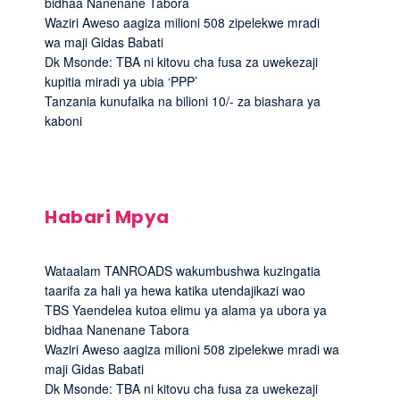
bidhaa Nanenane Tabora
Waziri Aweso aagiza milioni 508 zipelekwe mradi
wa maji Gidas Babati
Dk Msonde: TBA ni kitovu cha fusa za uwekezaji
kupitia miradi ya ubia ‘PPP’
Tanzania kunufaika na bilioni 10/- za biashara ya
kaboni
Habari Mpya
Wataalam TANROADS wakumbushwa kuzingatia
taarifa za hali ya hewa katika utendajikazi wao
TBS Yaendelea kutoa elimu ya alama ya ubora ya
bidhaa Nanenane Tabora
Waziri Aweso aagiza milioni 508 zipelekwe mradi wa
maji Gidas Babati
Dk Msonde: TBA ni kitovu cha fusa za uwekezaji