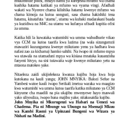
msikimbilie polisi, mnayo hamu ya kurejesha mfumo wa chama
kushika hatamu katikati ya mfumo wa vyama vingi. Afadhali
wakati wa Nyerere chama kilishika hatamu kwenye mfumo wa
chama kimoja na kutoa uongozi, sasa chama hakishiki tena
hatamu, kinatafuta ‘utamu’, utamu wa kubaki madarakani baada
ya kuzidiwa na M4C na utamu wa kufanya ufisadi kupitia ofisi
za umma.
Katika hili la kuwataka watumishi wa umma wahudhurie vikao
vya CCM na kutoa taarifa kwa lazima (na wala sizungumzii
mawaziri kuzungumza kwenye mikutano yenu ya hadhara kwa
nafasi zao za kichama) hamko sahihi. Na iwapo ni mfumo mpya
wa utawala na utamaduni mpya wa kisiasa mnataka kuuanzisha
fanyeni hivyo, na sisi tutawaita waje kwenye mikutano yetu na
mtaona matokeo yake.
Nitaeleza zaidi ukijielekeza kwanza kujibu hoja kwa hoja
kutokana na kauli yangu; JOHN MNYIKA: Balozi Sefue na
Yambesi watoe kauli iwapo Serikali imetoa waraka wa maagizo
kwa watumishi wa umma kutoa taarifa katika mikutano ya CCM
kinyume cha maadili na pia ukajibu mwenyewe hayo maswali
yako uliyouliza, iwapo huna majibu yake; nitakusaidia kujibu.
John Mnyika ni Mkurugenzi wa Habari na Uenezi wa
Chadema. Pia ni Mbunge wa Ubungo na Msemaji Mkuu
wa Kambi Rasmi ya Upinzani Bungeni wa Wizara ya
Nishati na Madini.