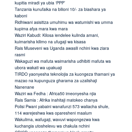
kupitia miradi ya ubia ‘PPP’
Tanzania kunufaika na bilioni 10/- za biashara ya
kaboni
Ridhiwani asisitiza umuhimu wa watumishi wa umma
kupima afya mara kwa mara
Waziri Kabudi: Kilosa iendelee kulinda amani,
kuimarisha kilimo na ufugaji wa kisasa
Rais Museveni wa Uganda awasili nchini kwa ziara
rasmi
Wakaguzi wa mafuta waimarisha udhibiti mafuta wa
ubora wakati wa upakuaji
TIRDO yaonyesha teknolojia za kuongeza thamani ya
mazao na kupunguza gharama za uzalishaji
Nanenane
Waziri wa Fedha : Africa50 imeonyesha njia
Rais Samia : Afrika inahitaji matokeo chanya
Polisi Pwani yabaini wanafunzi 573 waliacha shule,
114 warejeshwa kwa oparesheni maalum
Wakulima, wafugaji, wavuvi wapongezwa kwa
kuchangia utoshelevu wa chakula nchini