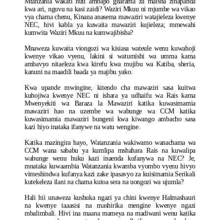
Mtanzania wakati huu ambapo gharama za maisha zinapanda
kwa ari, nguvu na kasi zaidi? Waziri Mkuu ni mjumbe wa vikao
vya chama chenu, Kinana anasema mawaziri watajieleza kwenye
NEC, hivi kabla ya kuwaita mawaziri kujieleza; mmewahi
kumwita Waziri Mkuu na kumwajibisha?
Mnaweza kuwaita viongozi wa kisiasa wateule wenu kuwahoji
kwenye vikao vyenu, lakini si watumishi wa umma kama
ambavyo nitaeleza kwa kirefu kwa mujibu wa Katiba, sheria,
kanuni na maadili baada ya majibu yako.
Kwa upande mwingine, kitendo cha mawaziri sasa kuitwa
kuhojiwa kwenye NEC ni ishara ya udhaifu wa Rais kama
Mwenyekiti wa Baraza la Mawaziri katika kuwasimamia
mawaziri hao na uzembe wa wabunge wa CCM katika
kuwasimamia mawaziri bungeni kwa kiwango ambacho sasa
kazi hiyo inataka ifanywe na watu wengine.
Katika mazingira hayo, Watanzania wakiwamo wanachama wa
CCM wana sababu ya kumlipa mshahara Rais na kuwalipa
wabunge wenu huku kazi inaenda kufanywa na NEC? Je,
mnataka kuwaambia Watanzania kwamba vyombo vyenu hivyo
vimeshindwa kufanya kazi zake ipasavyo za kuisimamia Serikali
kutekeleza ilani na chama kutoa sera na uongozi wa ujumla?
Hali hii unaweza kushuka ngazi ya chini kwenye Halmashauri
na kwenye taaasisi na mashirika mengine kwenye ngazi
mbalimbali. Hivi ina maana mameya na madiwani wenu katika