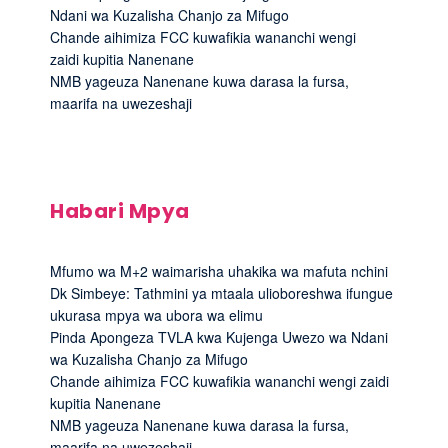
Ndani wa Kuzalisha Chanjo za Mifugo
Chande aihimiza FCC kuwafikia wananchi wengi
zaidi kupitia Nanenane
NMB yageuza Nanenane kuwa darasa la fursa,
maarifa na uwezeshaji
Habari Mpya
Mfumo wa M+2 waimarisha uhakika wa mafuta nchini
Dk Simbeye: Tathmini ya mtaala ulioboreshwa ifungue
ukurasa mpya wa ubora wa elimu
Pinda Apongeza TVLA kwa Kujenga Uwezo wa Ndani
wa Kuzalisha Chanjo za Mifugo
Chande aihimiza FCC kuwafikia wananchi wengi zaidi
kupitia Nanenane
NMB yageuza Nanenane kuwa darasa la fursa,
maarifa na uwezeshaji