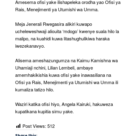
Amesema ofisi yake ilishapeleka orodha yao Ofisi ya
Rais, Menejimenti ya Utumishi wa Umma.
Meja Jenerali Rwegasira alikiri kuwapo
ucheleweshwaji aliouita ‘mdogo’ kwenye suala hilo la
malipo, na kuahidi kuwa litashughulikiwa haraka
iwezekanavyo.
Alisema ameshazungumza na Kaimu Kamishna wa
Uhamiaji nchini, Lilian Lembeli, ambaye
amemhakikishia kuwa ofisi yake inawasiliana na
Ofisi ya Rais, Menejimenti ya Utumishi wa Umma ili
kumaliza tatizo hilo.
Waziri katika ofisi hiyo, Angela Kairuki, hakuweza
kupatikana kupitia simu yake.
Post Views:
512
Share this: