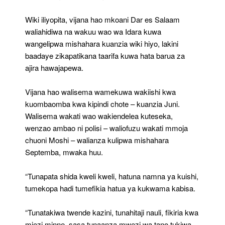
Wiki iliyopita, vijana hao mkoani Dar es Salaam
waliahidiwa na wakuu wao wa Idara kuwa
wangelipwa mishahara kuanzia wiki hiyo, lakini
baadaye zikapatikana taarifa kuwa hata barua za
ajira hawajapewa.
Vijana hao walisema wamekuwa wakiishi kwa
kuombaomba kwa kipindi chote – kuanzia Juni.
Walisema wakati wao wakiendelea kuteseka,
wenzao ambao ni polisi – waliofuzu wakati mmoja
chuoni Moshi – walianza kulipwa mishahara
Septemba, mwaka huu.
“Tunapata shida kweli kweli, hatuna namna ya kuishi,
tumekopa hadi tumefikia hatua ya kukwama kabisa.
“Tunatakiwa twende kazini, tunahitaji nauli, fikiria kwa
miezi minne, sasa tunaanza mwezi wa tano tukiwa