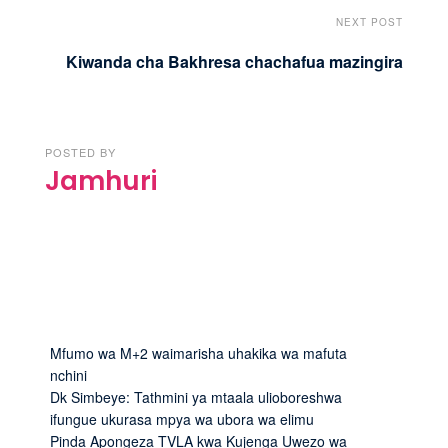
NEXT POST
Kiwanda cha Bakhresa chachafua mazingira
POSTED BY
Jamhuri
Mfumo wa M+2 waimarisha uhakika wa mafuta
nchini
Dk Simbeye: Tathmini ya mtaala ulioboreshwa
ifungue ukurasa mpya wa ubora wa elimu
Pinda Apongeza TVLA kwa Kujenga Uwezo wa