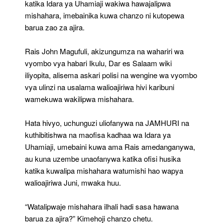
katika Idara ya Uhamiaji wakiwa hawajalipwa
mishahara, imebainika kuwa chanzo ni kutopewa
barua zao za ajira.
Rais John Magufuli, akizungumza na wahariri wa
vyombo vya habari Ikulu, Dar es Salaam wiki
iliyopita, alisema askari polisi na wengine wa vyombo
vya ulinzi na usalama walioajiriwa hivi karibuni
wamekuwa wakilipwa mishahara.
Hata hivyo, uchunguzi uliofanywa na JAMHURI na
kuthibitishwa na maofisa kadhaa wa Idara ya
Uhamiaji, umebaini kuwa ama Rais amedanganywa,
au kuna uzembe unaofanywa katika ofisi husika
katika kuwalipa mishahara watumishi hao wapya
walioajiriwa Juni, mwaka huu.
“Watalipwaje mishahara ilhali hadi sasa hawana
barua za ajira?” Kimehoji chanzo chetu.