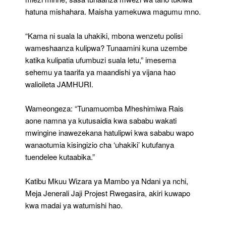
hatuna mishahara. Maisha yamekuwa magumu mno.
“Kama ni suala la uhakiki, mbona wenzetu polisi
wameshaanza kulipwa? Tunaamini kuna uzembe
katika kulipatia ufumbuzi suala letu,” imesema
sehemu ya taarifa ya maandishi ya vijana hao
walioileta JAMHURI.
Wameongeza: “Tunamuomba Mheshimiwa Rais
aone namna ya kutusaidia kwa sababu wakati
mwingine inawezekana hatulipwi kwa sababu wapo
wanaotumia kisingizio cha ‘uhakiki’ kutufanya
tuendelee kutaabika.”
Katibu Mkuu Wizara ya Mambo ya Ndani ya nchi,
Meja Jenerali Jaji Projest Rwegasira, akiri kuwapo
kwa madai ya watumishi hao.