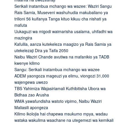
Serikali inatambua mchango wa wazee: Waziri Sangu
Rais Samia, Museveni washuhudia makubaliano ya
trilioni 56 kuifanya Tanga kituo kikuu cha nishati ya
mafuta
Uukaguzi wa migodi waimarisha usalama, uhifadhi wa
mazingira
Kafulila, aanza kutekeleza maagizo ya Rais Samia ya
utekelezaji Dira ya Taifa 2050
Naibu Waziri Chande avutiwa na mafanikio ya TADB
kwenye kilimo
Sangu: Serikali inatambua mchango wa wazee
ADEM yaongoza mageuzi ya elimu, viongozi 31,000
wajengewa uwezo
TBS Yahimiza Wajasiriamali Kuthibitisha Ubora wa
Bidhaa zao Arusha
WMA yawafundisha watoto vipimo, Naibu Waziri
Maliasili apongeza
Kilimo ikolojia hai chapewa msukumo mpya, wadau
wataka wakulima waachane na utegemezi wa kemikali