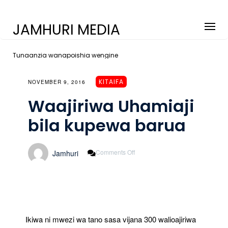
JAMHURI MEDIA
Tunaanzia wanapoishia wengine
KITAIFA
NOVEMBER 9, 2016
Waajiriwa Uhamiaji
bila kupewa barua
On
Comments Off
Jamhuri
Waajiriwa
Uhamiaji
Bila
Kupewa
Barua
Ikiwa ni mwezi wa tano sasa vijana 300 walioajiriwa