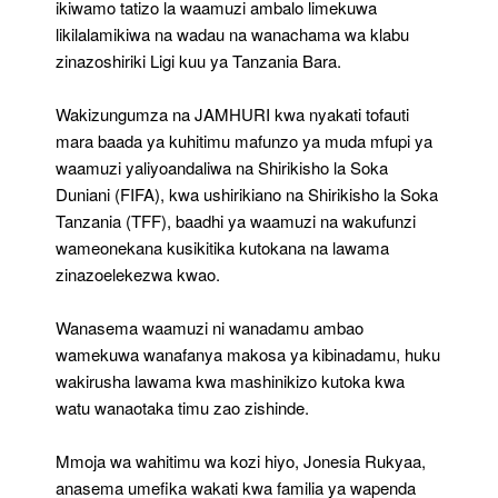
ikiwamo tatizo la waamuzi ambalo limekuwa
likilalamikiwa na wadau na wanachama wa klabu
zinazoshiriki Ligi kuu ya Tanzania Bara.
Wakizungumza na JAMHURI kwa nyakati tofauti
mara baada ya kuhitimu mafunzo ya muda mfupi ya
waamuzi yaliyoandaliwa na Shirikisho la Soka
Duniani (FIFA), kwa ushirikiano na Shirikisho la Soka
Tanzania (TFF), baadhi ya waamuzi na wakufunzi
wameonekana kusikitika kutokana na lawama
zinazoelekezwa kwao.
Wanasema waamuzi ni wanadamu ambao
wamekuwa wanafanya makosa ya kibinadamu, huku
wakirusha lawama kwa mashinikizo kutoka kwa
watu wanaotaka timu zao zishinde.
Mmoja wa wahitimu wa kozi hiyo, Jonesia Rukyaa,
anasema umefika wakati kwa familia ya wapenda