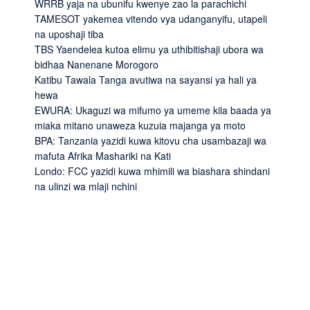
WRRB yaja na ubunifu kwenye zao la parachichi
TAMESOT yakemea vitendo vya udanganyifu, utapeli
na uposhaji tiba
TBS Yaendelea kutoa elimu ya uthibitishaji ubora wa
bidhaa Nanenane Morogoro
Katibu Tawala Tanga avutiwa na sayansi ya hali ya
hewa
EWURA: Ukaguzi wa mifumo ya umeme kila baada ya
miaka mitano unaweza kuzuia majanga ya moto
BPA: Tanzania yazidi kuwa kitovu cha usambazaji wa
mafuta Afrika Mashariki na Kati
Londo: FCC yazidi kuwa mhimili wa biashara shindani
na ulinzi wa mlaji nchini