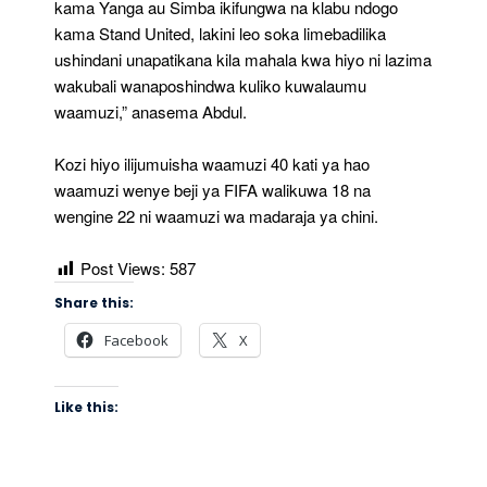
kama Yanga au Simba ikifungwa na klabu ndogo
kama Stand United, lakini leo soka limebadilika
ushindani unapatikana kila mahala kwa hiyo ni lazima
wakubali wanaposhindwa kuliko kuwalaumu
waamuzi,” anasema Abdul.
Kozi hiyo ilijumuisha waamuzi 40 kati ya hao
waamuzi wenye beji ya FIFA walikuwa 18 na
wengine 22 ni waamuzi wa madaraja ya chini.
Post Views:
587
Share this:
Facebook
X
Like this: