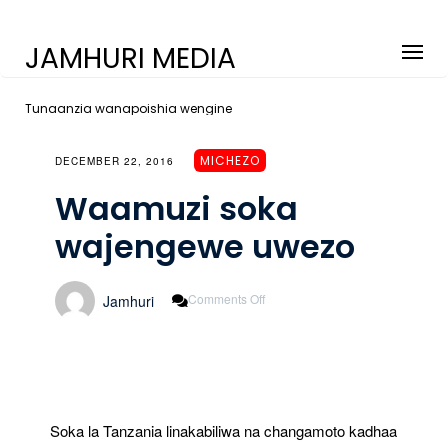
JAMHURI MEDIA
Tunaanzia wanapoishia wengine
MICHEZO
DECEMBER 22, 2016
Waamuzi soka
wajengewe uwezo
On
Comments Off
Jamhuri
Waamuzi
Soka
Wajengewe
Uwezo
Soka la Tanzania linakabiliwa na changamoto kadhaa