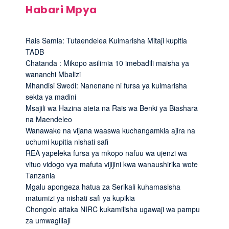
Habari Mpya
Rais Samia: Tutaendelea Kuimarisha Mitaji kupitia
TADB
Chatanda : Mikopo asilimia 10 imebadili maisha ya
wananchi Mbalizi
Mhandisi Swedi: Nanenane ni fursa ya kuimarisha
sekta ya madini
Msajili wa Hazina ateta na Rais wa Benki ya Biashara
na Maendeleo
Wanawake na vijana waaswa kuchangamkia ajira na
uchumi kupitia nishati safi
REA yapeleka fursa ya mkopo nafuu wa ujenzi wa
vituo vidogo vya mafuta vijijini kwa wanaushirika wote
Tanzania
Mgalu apongeza hatua za Serikali kuhamasisha
matumizi ya nishati safi ya kupikia
Chongolo aitaka NIRC kukamilisha ugawaji wa pampu
za umwagiliaji