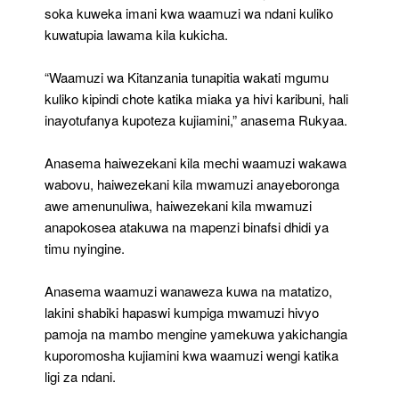
soka kuweka imani kwa waamuzi wa ndani kuliko
kuwatupia lawama kila kukicha.
“Waamuzi wa Kitanzania tunapitia wakati mgumu
kuliko kipindi chote katika miaka ya hivi karibuni, hali
inayotufanya kupoteza kujiamini,” anasema Rukyaa.
Anasema haiwezekani kila mechi waamuzi wakawa
wabovu, haiwezekani kila mwamuzi anayeboronga
awe amenunuliwa, haiwezekani kila mwamuzi
anapokosea atakuwa na mapenzi binafsi dhidi ya
timu nyingine.
Anasema waamuzi wanaweza kuwa na matatizo,
lakini shabiki hapaswi kumpiga mwamuzi hivyo
pamoja na mambo mengine yamekuwa yakichangia
kuporomosha kujiamini kwa waamuzi wengi katika
ligi za ndani.