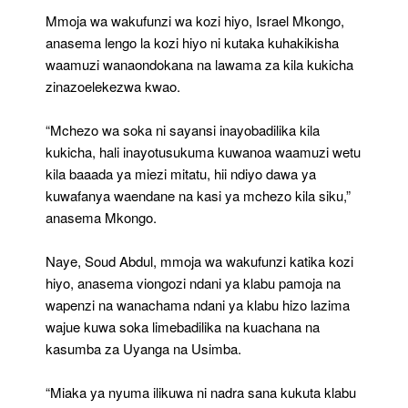
Mmoja wa wakufunzi wa kozi hiyo, Israel Mkongo,
anasema lengo la kozi hiyo ni kutaka kuhakikisha
waamuzi wanaondokana na lawama za kila kukicha
zinazoelekezwa kwao.
“Mchezo wa soka ni sayansi inayobadilika kila
kukicha, hali inayotusukuma kuwanoa waamuzi wetu
kila baaada ya miezi mitatu, hii ndiyo dawa ya
kuwafanya waendane na kasi ya mchezo kila siku,”
anasema Mkongo.
Naye, Soud Abdul, mmoja wa wakufunzi katika kozi
hiyo, anasema viongozi ndani ya klabu pamoja na
wapenzi na wanachama ndani ya klabu hizo lazima
wajue kuwa soka limebadilika na kuachana na
kasumba za Uyanga na Usimba.
“Miaka ya nyuma ilikuwa ni nadra sana kukuta klabu