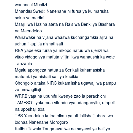
wananchi Mbalizi
Mhandisi Swedi: Nanenane ni fursa ya kuimarisha
sekta ya madini
Msajili wa Hazina ateta na Rais wa Benki ya Biashara
na Maendeleo
Wanawake na vijana waaswa kuchangamkia ajira na
uchumi kupitia nishati safi
REA yapeleka fursa ya mkopo nafuu wa ujenzi wa
vituo vidogo vya mafuta vijijini kwa wanaushirika wote
Tanzania
Mgalu apongeza hatua za Serikali kuhamasisha
matumizi ya nishati safi ya kupikia
Chongolo aitaka NIRC kukamilisha ugawaji wa pampu
za umwagiliaji
WRRB yaja na ubunifu kwenye zao la parachichi
TAMESOT yakemea vitendo vya udanganyifu, utapeli
na uposhaji tiba
TBS Yaendelea kutoa elimu ya uthibitishaji ubora wa
bidhaa Nanenane Morogoro
Katibu Tawala Tanga avutiwa na sayansi ya hali ya