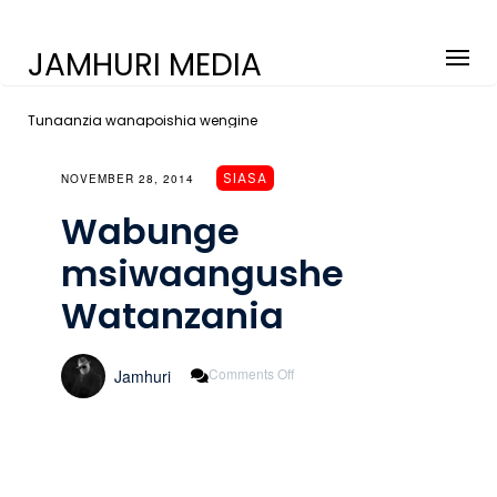
JAMHURI MEDIA
Tunaanzia wanapoishia wengine
SIASA
NOVEMBER 28, 2014
Wabunge
msiwaangushe
Watanzania
On
Comments Off
Jamhuri
Wabunge
Msiwaangushe
Watanzania