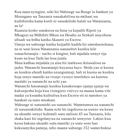
Kwa mara nyingine, wiki hii Wabunge wa Bunge la Jamhuri ya
Muungano wa Tanzania wanakabiliwa na mtihani wa
kuthibitisha kama kweli ni wawakilishi halali wa Watanzania,
au la!
Kuanzia kesho watakuwa na fursa ya kujadili Ripoti ya
Mkaguzi na Mdhibiti Mkuu wa Hesabu za Serikali inayohusu
ufisadi wa fedha katika Akaunti ya Escrow.
Umoja wa wabunge katika kuijadili kashfa hii umeshaonekana,
na ni wazi kuwa Watanzania wanasubiri kusikia kile
wanachotarajia – nacho si kingine, bali mjadala wenye tija
kwao na kwa Taifa lao kwa jumla.
Mara kadhaa mijadala ya aina hii imekuwa ikitawaliwa na
jazba. Wananchi hawatarajii kuyaona hayo. Shida yao si kuona
au kusikia ufundi katika uzungumzaji, bali ni kuona au kusikia
hoja zenye mantiki na vionjo vyenye mwelekeo wa kutetea
maslahi ya wananchi na nchi yao.
Wananchi hawatarajii kusikia kunakuwapo ujanja ujanja wa
kukwepesha hoja kwa visingizio visivyo na maana kama vile
madai ya kwamba kuibuliwa kwa Escrow eti ni matokeo ya
harakati za urais mwakani.
Wabunge ni watumishi wa wananchi. Wametumwa na wananchi
ili wawawakilishe. Kama nchi hii ingekuwa na uwezo wa kuwa
na ukumbi wenye kuhimili watu milioni 45 wa Tanzania, bila
shaka kazi hii ingefanywa na wananchi wenyewe. Lakini kwa
kuwa hakuna ukumbi wala mantiki ya watu wote hao
kukusanyika pamoja, ndio maana wabunge 352 wamechukua