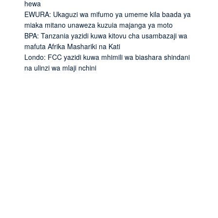
hewa
EWURA: Ukaguzi wa mifumo ya umeme kila baada ya
miaka mitano unaweza kuzuia majanga ya moto
BPA: Tanzania yazidi kuwa kitovu cha usambazaji wa
mafuta Afrika Mashariki na Kati
Londo: FCC yazidi kuwa mhimili wa biashara shindani
na ulinzi wa mlaji nchini