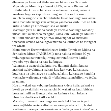
dhamana ya kuwawakilisha wananchi wote wa Tanzania.
Mijadala ya Monofu ya Samaki, EPA, na hata Richmond
ilithibitisha kuwa nchi ikiwa na wabunge makini, haiwezi
kuishiwa hoja za kujadiliwa bungeni. Huu wa Escrow ni
kielelezo kingine kinachothibitisha kuwa wabunge wakiamua,
kuna madudu mengi sana ambayo yanaweza kuibuliwa na hata
kufikia hatua ya kuwawajibisha wahusika.
Matarajio yetu ni kuona baada ya Escrow, wabunge wanahoji
ufisadi katika maeneo mengine, kama kule Wizara ya Maliasili
na Utalii ambako kumegeuzwa kuwa mgodi wa mafisadi
wachache ambao wanaungwa mkono na kulindwa na viongozi
wa wizara.
Moto huu wa Escrow ukielekezwa katika Tawala za Mikoa na
Serikali za Mitaa (TAMISEMI), tuna hakika asilimia 90 ya
wakurugenzi na watendaji wengine watafikishwa katika
vyombo vya sheria na hata kufungwa.
Watanzania wamechoka kuibiwa. Haiingii akilini kuona
maskini wakiyakimbia makazi kwa kukwepa kukamatwa
kutokana na michango ya maabara, lakini kukawapo kundi la
wachache walioamua kufaidi – bila huruma mabilioni ya fedha
za umma.
Huu ni wakati wa wabunge kusimama kidete kufanya kazi ya
kweli ya uwakilishi wa wananchi. Ni wakati wa kuthibitisha
kuwa mhimili wa Bunge ukiamua kufanya kazi, hakuna
kinachoshindikana katika nchi hii.
Mwisho, tunawasihi wabunge watende haki. Wawe tayari
kuwawajibisha wote waliohusika kwenye sakata hili, lakini
wasitumie mwanya huu kuwakomoa ‘wabaya wao kisiasa’ kama