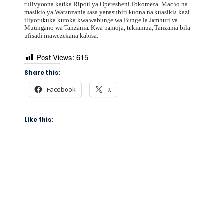
tulivyoona katika Ripoti ya Operesheni Tokomeza. Macho na
masikio ya Watanzania sasa yanasubiri kuona na kuasikia kazi
iliyotukuka kutoka kwa wabunge wa Bunge la Jamhuri ya
Muungano wa Tanzania. Kwa pamoja, tukiamua, Tanzania bila
ufisadi inawezekana kabisa.
Post Views:
615
Share this:
Facebook
X
Like this: