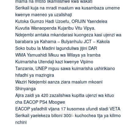
mama na mtoto likamilishwe kwa wakati
Serikali kuja na mradi maalum wa kusambaza umeme
kwenye maeneo ya uzalishaji
Kutoka Gumzo Hadi Uzoefu, ORIJIN Yaendelea
Kuvutia Wanaopenda Kujaribu Vitu Vipya.
Ndejembi amtaka mkandarasi kuongeza kasi ujenzi wa
barabara ya Kahama – Bulyanhulu JCT – Kakola
Soko bubu la Madini lagunduliwa jijini DAR
WMA Yamuahidi Mkuu wa Wilaya ya Iramba
Kuimarisha Utendaji kazi kwenye Vipimo
Tanzania, UNEP mguu sawa kuimarisha ushirikiano
hifadhi ya mazingira
Waziri Ndejembi aanza ziara maalum mkoani
Shinyanga
Ajira zaidi ya 420 zazalishwa kupitia ujenzi wa kituo
cha EACOP PS4 Mbogwe
EACOP yafadhili vijana 17 kusomea ufundi stadi VETA
Serikali yaelekeza bilioni 300/- kuchochea tija ya kilimo
nchini