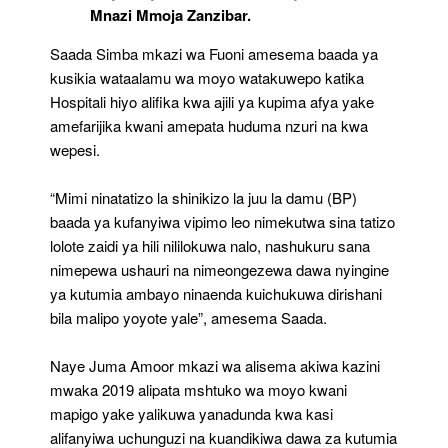
Mnazi Mmoja Zanzibar.
Saada Simba mkazi wa Fuoni amesema baada ya
kusikia wataalamu wa moyo watakuwepo katika
Hospitali hiyo alifika kwa ajili ya kupima afya yake
amefarijika kwani amepata huduma nzuri na kwa
wepesi.
“Mimi ninatatizo la shinikizo la juu la damu (BP)
baada ya kufanyiwa vipimo leo nimekutwa sina tatizo
lolote zaidi ya hili nililokuwa nalo, nashukuru sana
nimepewa ushauri na nimeongezewa dawa nyingine
ya kutumia ambayo ninaenda kuichukuwa dirishani
bila malipo yoyote yale”, amesema Saada.
Naye Juma Amoor mkazi wa alisema akiwa kazini
mwaka 2019 alipata mshtuko wa moyo kwani
mapigo yake yalikuwa yanadunda kwa kasi
alifanyiwa uchunguzi na kuandikiwa dawa za kutumia