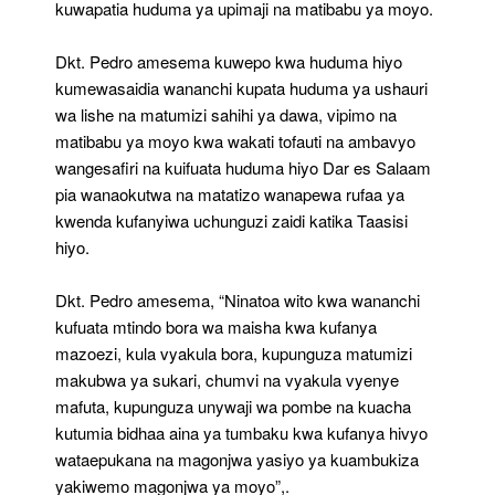
kuwapatia huduma ya upimaji na matibabu ya moyo.
Dkt. Pedro amesema kuwepo kwa huduma hiyo
kumewasaidia wananchi kupata huduma ya ushauri
wa lishe na matumizi sahihi ya dawa, vipimo na
matibabu ya moyo kwa wakati tofauti na ambavyo
wangesafiri na kuifuata huduma hiyo Dar es Salaam
pia wanaokutwa na matatizo wanapewa rufaa ya
kwenda kufanyiwa uchunguzi zaidi katika Taasisi
hiyo.
Dkt. Pedro amesema, “Ninatoa wito kwa wananchi
kufuata mtindo bora wa maisha kwa kufanya
mazoezi, kula vyakula bora, kupunguza matumizi
makubwa ya sukari, chumvi na vyakula vyenye
mafuta, kupunguza unywaji wa pombe na kuacha
kutumia bidhaa aina ya tumbaku kwa kufanya hivyo
wataepukana na magonjwa yasiyo ya kuambukiza
yakiwemo magonjwa ya moyo”,.