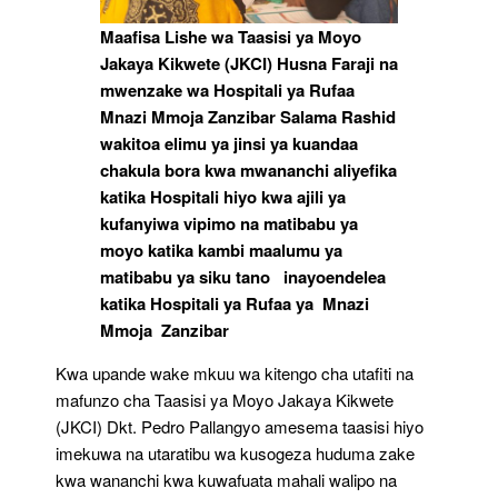
Maafisa Lishe wa Taasisi ya Moyo
Jakaya Kikwete (JKCI) Husna Faraji na
mwenzake wa Hospitali ya Rufaa
Mnazi Mmoja Zanzibar Salama Rashid
wakitoa elimu ya jinsi ya kuandaa
chakula bora kwa mwananchi aliyefika
katika Hospitali hiyo kwa ajili ya
kufanyiwa vipimo na matibabu ya
moyo katika kambi maalumu ya
matibabu ya siku tano inayoendelea
katika Hospitali ya Rufaa ya Mnazi
Mmoja Zanzibar
Kwa upande wake mkuu wa kitengo cha utafiti na
mafunzo cha Taasisi ya Moyo Jakaya Kikwete
(JKCI) Dkt. Pedro Pallangyo amesema taasisi hiyo
imekuwa na utaratibu wa kusogeza huduma zake
kwa wananchi kwa kuwafuata mahali walipo na