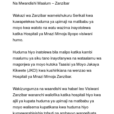
Ya
Na Mwandishi Maalum – Zanzibar
Moyo
Z’bar
Wakazi wa Zanzibar wameishukuru Serikali kwa
kuwapelekea huduma ya upimaji na matibabu ya
moyo kwa watoto na watu wazima inayotolewa
katika Hospitali ya Mnazi Mmoja iliyopo visiwani
humo.
Huduma hiyo inatolewa bila malipo katika kambi
maalumu ya siku tano inayofanywa na wataalamu wa
magonjwa ya moyo kutoka Taasisi ya Moyo Jakaya
Kikwete (JKCI) kwa kushirikiana na wenzao wa
Hospitali ya Mnazi Mmoja Zanzibar.
Wakizungumza na waandishi wa habari leo Visiwani
Zanzibar wananchi waliofika katika hospitali hiyo kwa
ajili ya kupata huduma ya upimaji na matibabu ya
moyo walisema kupatikana kwa huduma hiyo
kumewarahisishia tofauti na ambavyo wangeifuata