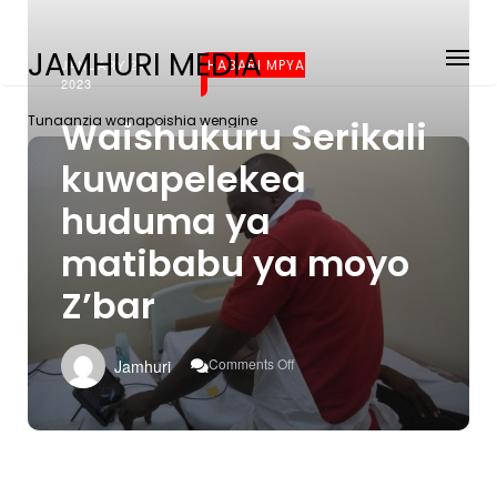
JAMHURI MEDIA
JANUARY 24,
HABARI MPYA
2023
Tunaanzia wanapoishia wengine
Waishukuru Serikali
kuwapelekea
huduma ya
matibabu ya moyo
Z’bar
On
Comments Off
Jamhuri
Waishukuru
Serikali
Kuwapelekea
Huduma
Ya
Matibabu