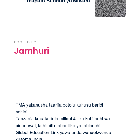
mapato Bandari ya Mtwara
POSTED BY
Jamhuri
TMA yakanusha taarifa potofu kuhusu baridi
nchini
Tanzania kupata dola milioni 41 za kuhifadhi wa
bioanuwai, kuhimili mabadiliko ya tabianchi
Global Education Link yawafunda wanaokwenda
kusoma India