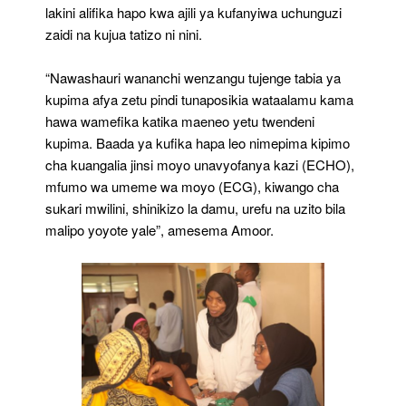
lakini alifika hapo kwa ajili ya kufanyiwa uchunguzi
zaidi na kujua tatizo ni nini.
“Nawashauri wananchi wenzangu tujenge tabia ya
kupima afya zetu pindi tunaposikia wataalamu kama
hawa wamefika katika maeneo yetu twendeni
kupima. Baada ya kufika hapa leo nimepima kipimo
cha kuangalia jinsi moyo unavyofanya kazi (ECHO),
mfumo wa umeme wa moyo (ECG), kiwango cha
sukari mwilini, shinikizo la damu, urefu na uzito bila
malipo yoyote yale”, amesema Amoor.