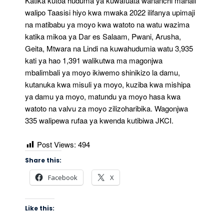
Katika kutoa huduma ya kuwafuata wananchi mahali
walipo Taasisi hiyo kwa mwaka 2022 ilifanya upimaji
na matibabu ya moyo kwa watoto na watu wazima
katika mikoa ya Dar es Salaam, Pwani, Arusha,
Geita, Mtwara na Lindi na kuwahudumia watu 3,935
kati ya hao 1,391 walikutwa ma magonjwa
mbalimbali ya moyo ikiwemo shinikizo la damu,
kutanuka kwa misuli ya moyo, kuziba kwa mishipa
ya damu ya moyo, matundu ya moyo hasa kwa
watoto na valvu za moyo zilizoharibika. Wagonjwa
335 walipewa rufaa ya kwenda kutibiwa JKCI.
Post Views:
494
Share this:
Facebook
X
Like this: