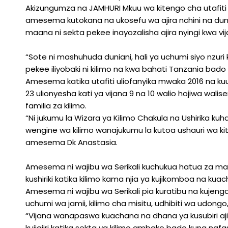
Akizungumza na JAMHURI Mkuu wa kitengo cha utafiti w
amesema kutokana na ukosefu wa ajira nchini na dunia
maana ni sekta pekee inayozalisha ajira nyingi kwa vij
“Sote ni mashuhuda duniani, hali ya uchumi siyo nzur
pekee iliyobaki ni kilimo na kwa bahati Tanzania bad
Amesema katika utafiti uliofanyika mwaka 2016 na kuup
23 ulionyesha kati ya vijana 9 na 10 walio hojiwa wal
familia za kilimo.
“Ni jukumu la Wizara ya Kilimo Chakula na Ushirika kuha
wengine wa kilimo wanajukumu la kutoa ushauri wa kitaal
amesema Dk Anastasia.
Amesema ni wajibu wa Serikali kuchukua hatua za mak
kushiriki katika kilimo kama njia ya kujikomboa na kua
Amesema ni wajibu wa Serikali pia kuratibu na kujen
uchumi wa jamii, kilimo cha misitu, udhibiti wa udongo,
“Vijana wanapaswa kuachana na dhana ya kusubiri aji
kujiajiri katika sekta ya kilimo ambako bado kuna nafa