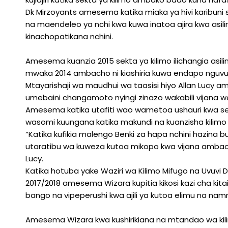
Dk Mirzoyants amesema katika miaka ya hivi karibuni
na maendeleo ya nchi kwa kuwa inatoa ajira kwa asilim
kinachopatikana nchini.
Amesema kuanzia 2015 sekta ya kilimo ilichangia asilimi
mwaka 2014 ambacho ni kiashiria kuwa endapo nguvu 
Mtayarishaji wa maudhui wa taasisi hiyo Allan Lucy ame
umebaini changamoto nyingi zinazo wakabili vijana weng
Amesema katika utafiti wao wametoa ushauri kwa seri
wasomi kuungana katika makundi na kuanzisha kilimo
“Katika kufikia malengo Benki za hapa nchini hazina b
utaratibu wa kuweza kutoa mikopo kwa vijana ambao
Lucy.
Katika hotuba yake Waziri wa Kilimo Mifugo na Uvuvi 
2017/2018 amesema Wizara kupitia kikosi kazi cha kita
bango na vipeperushi kwa ajili ya kutoa elimu na namn
Amesema Wizara kwa kushirikiana na mtandao wa kilimo