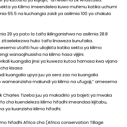
 sekta ya Kilimo imeendelea kuwa muhimu katika uchumi
ia 65.5 na kuchangia zaidi ya asilimia 100 ya chakula
a 29 ya pato la taifa ikilinganishwa na asilimia 28.8
zitaelekezwa huko taifa linaweza kunufaika.
sema utafiti huo uliojikita katika sekta ya kilimo
i wanaojihusisha na kilimo hasa vijijini.
kali kuangalia jinsi ya kuweza kutoa hamasa kwa vijana
 cha kisasa
udi kuangalia upya juu ya sera zao na kuangalia
 wameanzisha makundi ya kilimo na ufugaji,” amesema
Dk Charles Tizeba juu ya makadirio ya bajeti ya mwaka
ifa cha kuendeleza kilimo hifadhi imeandaa kijitabu,
a ya kuanzisha kilimo hifadhi.
 hifadhi Africa cha (Africa conservation Tillage