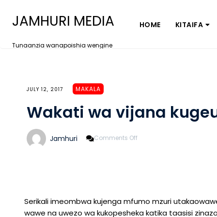
JAMHURI MEDIA
HOME
KITAIFA
Tunaanzia wanapoishia wengine
MAKALA
JULY 12, 2017
Wakati wa vijana kugeu
On
Jamhuri
Comments Off
Wakati
Wa
Vijana
Kugeukia
Kilimo
Serikali imeombwa kujenga mfumo mzuri utakaowawezesh
wawe na uwezo wa kukopesheka katika taasisi zinazotoa