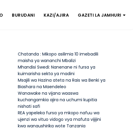
ZO
BURUDANI
KAZI/AJIRA
GAZETI LA JAMHURI
Chatanda : Mikopo asilimia 10 imebadili
maisha ya wananchi Mbalizi
Mhandisi Swedi: Nanenane ni fursa ya
kuimarisha sekta ya madini
Msajili wa Hazina ateta na Rais wa Benki ya
Biashara na Maendeleo
Wanawake na vijana waaswa
kuchangamkia ajira na uchumi kupitia
nishati safi
REA yapeleka fursa ya mkopo nafuu wa
ujenzi wa vituo vidogo vya mafuta vijijini
kwa wanaushirika wote Tanzania