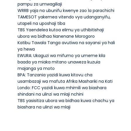
pampu za umwagiliaji
WRRB yaja na ubunifu kwenye zao la parachichi
TAMESOT yakemea vitendo vya udanganyifu,
utapeli na uposhaji tiba
TBS Yaendelea kutoa elimu ya uthibitishaji
ubora wa bidhaa Nanenane Morogoro
Katibu Tawala Tanga avutiwa na sayansi ya hali
ya hewa
EWURA: Ukaguzi wa mifumo ya umeme kila
baada ya miaka mitano unaweza kuzuia
majanga ya moto
BPA: Tanzania yazidi kuwa kitovu cha
usambazaji wa mafuta Afrika Mashariki na Kati
Londo: FCC yazidi kuwa mhimili wa biashara
shindani na ulinzi wa mlaji nchini
TBS yasisitiza ubora wa bidhaa kuwa chachu ya
biashara na ulinzi wa mlaji