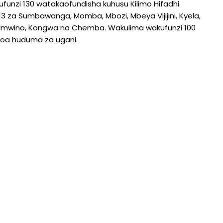
nzi 130 watakaofundisha kuhusu Kilimo Hifadhi.
za Sumbawanga, Momba, Mbozi, Mbeya Vijijini, Kyela,
 Chamwino, Kongwa na Chemba. Wakulima wakufunzi 100
toa huduma za ugani.