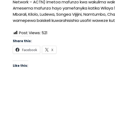
Network – ACTN) imetoa mafunzo kwa wakulima wakufu
Amesema mafunzo hayo yamefanyika katika Wilaya 13 
Mbarali, Kilolo, Ludewa, Songea Vijijini, Namtumbo,
wamepewa baiskeli kuwarahisishia usafiri waweze ku
Post Views:
521
Share this:
Facebook
X
Like this: