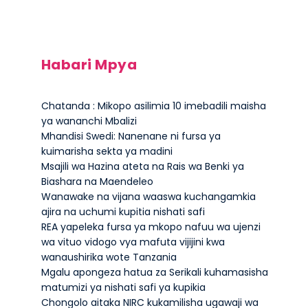
Habari Mpya
Chatanda : Mikopo asilimia 10 imebadili maisha
ya wananchi Mbalizi
Mhandisi Swedi: Nanenane ni fursa ya
kuimarisha sekta ya madini
Msajili wa Hazina ateta na Rais wa Benki ya
Biashara na Maendeleo
Wanawake na vijana waaswa kuchangamkia
ajira na uchumi kupitia nishati safi
REA yapeleka fursa ya mkopo nafuu wa ujenzi
wa vituo vidogo vya mafuta vijijini kwa
wanaushirika wote Tanzania
Mgalu apongeza hatua za Serikali kuhamasisha
matumizi ya nishati safi ya kupikia
Chongolo aitaka NIRC kukamilisha ugawaji wa