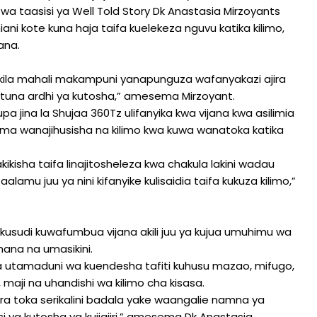
a taasisi ya Well Told Story Dk Anastasia Mirzoyants
ni kote kuna haja taifa kuelekeza nguvu katika kilimo,
ana.
i kila mahali makampuni yanapunguza wafanyakazi ajira
o tuna ardhi ya kutosha,” amesema Mirzoyant.
a jina la Shujaa 360Tz ulifanyika kwa vijana kwa asilimia
isema wanajihusisha na kilimo kwa kuwa wanatoka katika
kikisha taifa linajitosheleza kwa chakula lakini wadau
amu juu ya nini kifanyike kulisaidia taifa kukuza kilimo,”
usudi kuwafumbua vijana akili juu ya kujua umuhimu wa
chana na umasikini.
ga utamaduni wa kuendesha tafiti kuhusu mazao, mifugo,
 maji na uhandishi wa kilimo cha kisasa.
ra toka serikalini badala yake waangalie namna ya
si ya kutosha ya kujiajiri,” amesema Dk Anastasia.