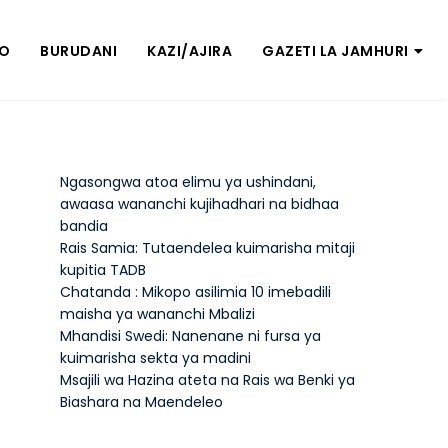
ZO
BURUDANI
KAZI/AJIRA
GAZETI LA JAMHURI
Ngasongwa atoa elimu ya ushindani,
awaasa wananchi kujihadhari na bidhaa
bandia
Rais Samia: Tutaendelea kuimarisha mitaji
kupitia TADB
Chatanda : Mikopo asilimia 10 imebadili
maisha ya wananchi Mbalizi
Mhandisi Swedi: Nanenane ni fursa ya
kuimarisha sekta ya madini
Msajili wa Hazina ateta na Rais wa Benki ya
Biashara na Maendeleo