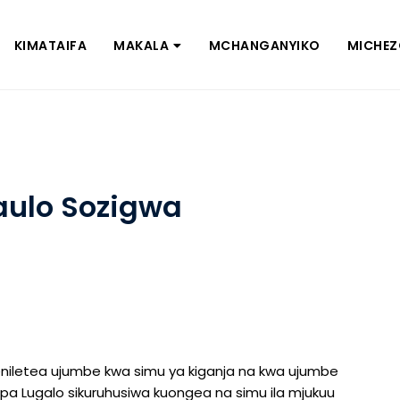
KIMATAIFA
MAKALA
MCHANGANYIKO
MICHE
ulo Sozigwa
letea ujumbe kwa simu ya kiganja na kwa ujumbe
apa Lugalo sikuruhusiwa kuongea na simu ila mjukuu