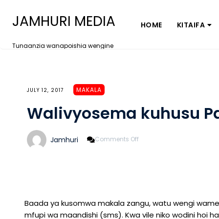
JAMHURI MEDIA
HOME
KITAIFA
Tunaanzia wanapoishia wengine
MAKALA
JULY 12, 2017
Walivyosema kuhusu Pa
On
Jamhuri
Comments Off
Walivyosema
Kuhusu
Paulo
Sozigwa
Baada ya kusomwa makala zangu, watu wengi wameni
mfupi wa maandishi (sms). Kwa vile niko wodini hoi h