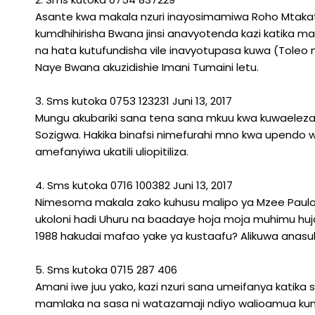
Asante kwa makala nzuri inayosimamiwa Roho Mtakatif
kumdhihirisha Bwana jinsi anavyotenda kazi katika ma
na hata kutufundisha vile inavyotupasa kuwa (Toleo n
Naye Bwana akuzidishie Imani Tumaini letu.
3. Sms kutoka 0753 123231 Juni 13, 2017
Mungu akubariki sana tena sana mkuu kwa kuwaeleza
Sozigwa. Hakika binafsi nimefurahi mno kwa upendo 
amefanyiwa ukatili uliopitiliza.
4. Sms kutoka 0716 100382 Juni 13, 2017
Nimesoma makala zako kuhusu malipo ya Mzee Paulo S
ukoloni hadi Uhuru na baadaye hoja moja muhimu huja
1988 hakudai mafao yake ya kustaafu? Alikuwa anasubir
5. Sms kutoka 0715 287 406
Amani iwe juu yako, kazi nzuri sana umeifanya katika
mamlaka na sasa ni watazamaji ndiyo walioamua kumu