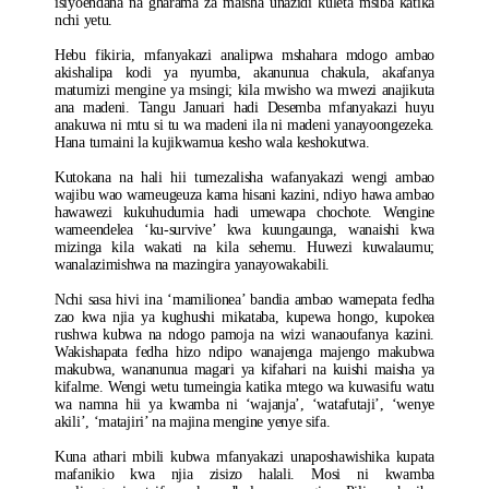
isiyoendana na gharama za maisha unazidi kuleta msiba katika
nchi yetu.
Hebu fikiria, mfanyakazi analipwa mshahara mdogo ambao
akishalipa kodi ya nyumba, akanunua chakula, akafanya
matumizi mengine ya msingi; kila mwisho wa mwezi anajikuta
ana madeni. Tangu Januari hadi Desemba mfanyakazi huyu
anakuwa ni mtu si tu wa madeni ila ni madeni yanayoongezeka.
Hana tumaini la kujikwamua kesho wala keshokutwa.
Kutokana na hali hii tumezalisha wafanyakazi wengi ambao
wajibu wao wameugeuza kama hisani kazini, ndiyo hawa ambao
hawawezi kukuhudumia hadi umewapa chochote. Wengine
wameendelea ‘ku-survive’ kwa kuungaunga, wanaishi kwa
mizinga kila wakati na kila sehemu. Huwezi kuwalaumu;
wanalazimishwa na mazingira yanayowakabili.
Nchi sasa hivi ina ‘mamilionea’ bandia ambao wamepata fedha
zao kwa njia ya kughushi mikataba, kupewa hongo, kupokea
rushwa kubwa na ndogo pamoja na wizi wanaoufanya kazini.
Wakishapata fedha hizo ndipo wanajenga majengo makubwa
makubwa, wananunua magari ya kifahari na kuishi maisha ya
kifalme. Wengi wetu tumeingia katika mtego wa kuwasifu watu
wa namna hii ya kwamba ni ‘wajanja’, ‘watafutaji’, ‘wenye
akili’, ‘matajiri’ na majina mengine yenye sifa.
Kuna athari mbili kubwa mfanyakazi unaposhawishika kupata
mafanikio kwa njia zisizo halali. Mosi ni kwamba