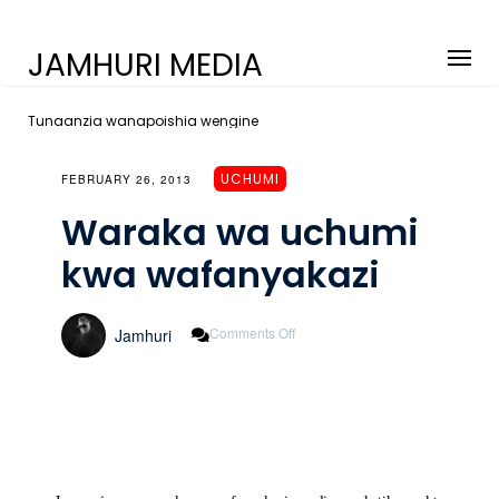
JAMHURI MEDIA
Tunaanzia wanapoishia wengine
UCHUMI
FEBRUARY 26, 2013
Waraka wa uchumi
kwa wafanyakazi
On
Comments Off
Jamhuri
Waraka
Wa
Uchumi
Kwa
Wafanyakazi