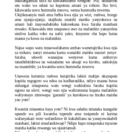
unaliangamiza taifa na kuwadhulumu wengine. Pili, unaharibu
utu wako wa ndani na kupoteza amani ya rohoni. Iko hivi;
kikawaida uovu humrudia muovu, wema humrudia mwema.
Ukijikusanyia mali ama fedha kwa njia ya wizi, rushwa, hongo
ama ujanja-ujanja; utajikuta unaishi maisha yasiyokuwa na
amani hali inayosababisha kukosekana kwa furaha maishani
mwako. Kikawaida mtu unapaswa uwe na mafanikio yanayoleta
utulivu katika roho na nafsi yako; kinyume cha hapo haina
maana ya kuwa na mafanikio.
Najua wapo watu mnaowafahamu ambao wametajirika kwa njia
za mikato; nanyi mnaona kama wanaishi maisha mazuri yenye
furaha; ukweli wanaujua wenyewe kama ambavyo
tunathibitishiwa na wataalamu wa ukuaji wa kiroho, saikolojia
na maumbile; ya kwamba uovu humrudia mwovu.
Unaweza kutumia rushwa kutajirika lakini malipo ukayapata
kupitia mgogoro wa ndoa na kudharaulika; ndiyo maana huwa
sishangai ninapoona watu wengi wakitafuta furaha kupitia
ngono na ulevi; wengi wao njia walizotumia kupata mafanikio
waliyonayo zimewapa ‘garantii’ ya kutokuwa na furaha maisha
yao yote!
Kwanini ninasema haya yote? Ni kwa sababu ninataka tuangalie
upande wa pili kwamba tupende ama tusipende ni lazima
wafanyakazi wote wafanikiwe ili kukabiliana na yanayowakabili
maishani; lakini mnafanikiwaje? Ndipo hapo ninapotaka tuyaone
maisha katika mwanga wa ujasiriamali.