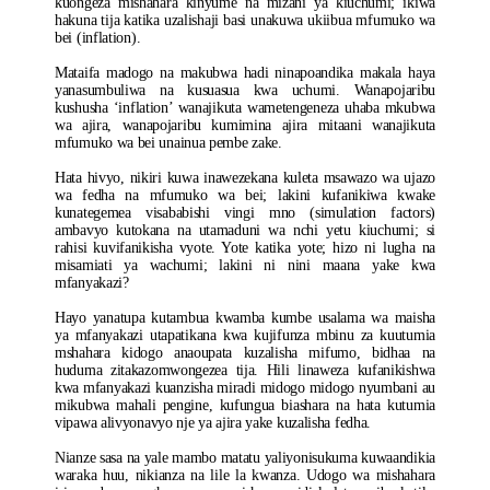
kuongeza mishahara kinyume na mizani ya kiuchumi; ikiwa
hakuna tija katika uzalishaji basi unakuwa ukiibua mfumuko wa
bei (inflation).
Mataifa madogo na makubwa hadi ninapoandika makala haya
yanasumbuliwa na kusuasua kwa uchumi. Wanapojaribu
kushusha ‘inflation’ wanajikuta wametengeneza uhaba mkubwa
wa ajira, wanapojaribu kumimina ajira mitaani wanajikuta
mfumuko wa bei unainua pembe zake.
Hata hivyo, nikiri kuwa inawezekana kuleta msawazo wa ujazo
wa fedha na mfumuko wa bei; lakini kufanikiwa kwake
kunategemea visababishi vingi mno (simulation factors)
ambavyo kutokana na utamaduni wa nchi yetu kiuchumi; si
rahisi kuvifanikisha vyote. Yote katika yote; hizo ni lugha na
misamiati ya wachumi; lakini ni nini maana yake kwa
mfanyakazi?
Hayo yanatupa kutambua kwamba kumbe usalama wa maisha
ya mfanyakazi utapatikana kwa kujifunza mbinu za kuutumia
mshahara kidogo anaoupata kuzalisha mifumo, bidhaa na
huduma zitakazomwongezea tija. Hili linaweza kufanikishwa
kwa mfanyakazi kuanzisha miradi midogo midogo nyumbani au
mikubwa mahali pengine, kufungua biashara na hata kutumia
vipawa alivyonavyo nje ya ajira yake kuzalisha fedha.
Nianze sasa na yale mambo matatu yaliyonisukuma kuwaandikia
waraka huu, nikianza na lile la kwanza. Udogo wa mishahara