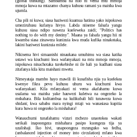
(global thinking). Sambamba na hilo ni vema mtu mmoja
mmoja kuwa na mtazamo chanya kuhusu ramani ya maisha kwa
ujumla.
Cha pili ni kuwa; siasa haziwezi kuamua hatima yako isipokuwa
umeziruhusu kufanya hivyo. Labda niiseme falsafa yangu
kuhusu siasa ndipo naweza kueleweka zaidi; “Politics has
nothing to do with my destiny”. Maana ya falsafa yangu hii ni
kwamba siasa zinaweza kunizuia kwa muda kufika ninakotaka,
lakini haziwezi kunizuia milele.
Nikisema hivi simaanishi ninaukana umuhimu wa siasa katika
ustawi wa kiuchumi kwa wafanyakazi na mtu mmoja mmoja,
isipokuwa ninachotaka turekebishe ni ile hali ya kudhani siasa
zitafanya kila kitu maishani mwetu.
Nimeyataja mambo hayo mawili ili kusafisha njia ya kuelekea
kwenye fikra pevu kuhusu uhuru wa kiuchumi kwa
wafanyakazi. Kila mfanyakazi ni vema akafahamu kuwa
usalama wa maisha yake hauwezi kuletwa na ongezeko la
mshahara. Bila kulitambua na kulikubali hili tunaweza kuwa
shidani; kwa sababu mara nyingi mtaji wa wanasiasa kupitia
kura huwa ni ongezeko la mishahara!
Wanauchumi tunafahamu vizuri mchezo unaotokea wakati
serikali inapoongeza mishahara pasipo kuongeza tija ya
uzalishaji. Iko hivi, unapoongeza mzunguko wa fedha,
(unbalanced injection of money into circulation) mfano kwa