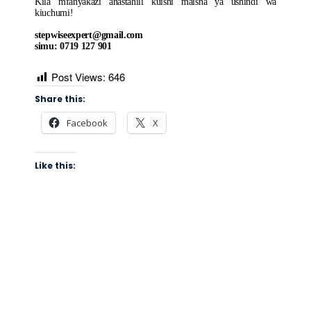
Kila mfanyakazi anastahili kuishi maisha ya ushindi wa
kiuchumi!
stepwiseexpert@gmail.com
simu: 0719 127 901
Post Views:
646
Share this:
Facebook
X
Like this: