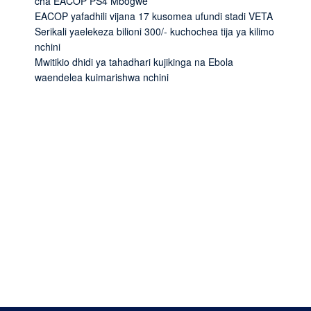
cha EACOP PS4 Mbogwe
EACOP yafadhili vijana 17 kusomea ufundi stadi VETA
Serikali yaelekeza bilioni 300/- kuchochea tija ya kilimo
nchini
Mwitikio dhidi ya tahadhari kujikinga na Ebola
waendelea kuimarishwa nchini