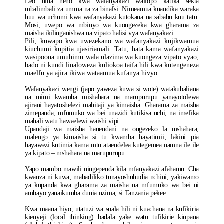
Leo nina neno kwa wafanyakazi waliopo katika sekta
mbalimbali za umma na za binafsi. Nimeamua kuandika waraka
huu wa uchumi kwa wafanyakazi kutokana na sababu kuu tatu.
Mosi, uwepo wa mbinyo wa kuongezeka kwa gharama za
maisha ikilinganishwa na vipato halisi vya wafanyakazi.
Pili, kuwapo kwa uwezekano wa wafanyakazi kujikwamua
kiuchumi kupitia ujasiriamali. Tatu, hata kama wafanyakazi
wasipoona umuhimu wala ulazima wa kuongeza vipato vyao;
bado ni kundi linaloweza kuliokoa taifa hili kwa kutengeneza
maelfu ya ajira ikiwa wataamua kufanya hivyo.
Wafanyakazi wengi (japo yaweza kuwa si wote) watakubaliana
na mimi kwamba mishahara na marupurupu yanayotolewa
ajirani hayatoshelezi mahitaji ya kimaisha. Gharama za maisha
zimepanda, mfumuko wa bei unazidi kutikisa nchi, na imefika
mahali watu hawaelewi waishi vipi.
Upandaji wa maisha hauendani na ongezeko la mshahara,
malengo ya kimaisha si tu kwamba hayatimii; lakini pia
hayawezi kutimia kama mtu ataendelea kutegemea namna ile ile
ya kipato – mshahara na marupurupu.
Yapo mambo mawili ningependa kila mfanyakazi afahamu. Cha
kwanza ni kuwa; mabadiliko tunayoshuhudia nchini, yakiwamo
ya kupanda kwa gharama za maisha na mfumuko wa bei ni
ambayo yanaikumba dunia nzima, si Tanzania pekee.
Kwa maana hiyo, utatuzi wa suala hili ni kuachana na kufikiria
kienyeji (local thinking) badala yake watu tufikirie kiupana