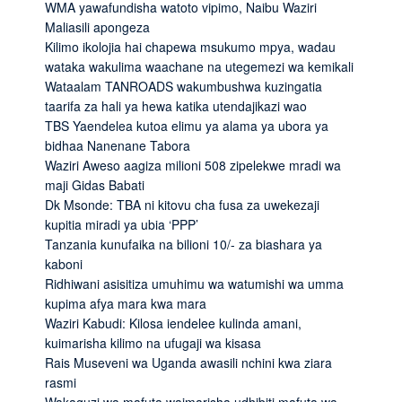
WMA yawafundisha watoto vipimo, Naibu Waziri
Maliasili apongeza
Kilimo ikolojia hai chapewa msukumo mpya, wadau
wataka wakulima waachane na utegemezi wa kemikali
Wataalam TANROADS wakumbushwa kuzingatia
taarifa za hali ya hewa katika utendajikazi wao
TBS Yaendelea kutoa elimu ya alama ya ubora ya
bidhaa Nanenane Tabora
Waziri Aweso aagiza milioni 508 zipelekwe mradi wa
maji Gidas Babati
Dk Msonde: TBA ni kitovu cha fusa za uwekezaji
kupitia miradi ya ubia ‘PPP’
Tanzania kunufaika na bilioni 10/- za biashara ya
kaboni
Ridhiwani asisitiza umuhimu wa watumishi wa umma
kupima afya mara kwa mara
Waziri Kabudi: Kilosa iendelee kulinda amani,
kuimarisha kilimo na ufugaji wa kisasa
Rais Museveni wa Uganda awasili nchini kwa ziara
rasmi