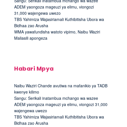
Sangu: Serikali inatambua mchango wa wazee
ADEM yaongoza mageuzi ya elimu, viongozi
31,000 wajengewa uwezo
TBS Yahimiza Wajasiriamali Kuthibitisha Ubora wa
Bidhaa zao Arusha
WMA yawafundisha watoto vipimo, Naibu Waziri
Maliasili apongeza
Habari Mpya
Naibu Waziri Chande avutiwa na mafanikio ya TADB
kwenye kilimo
Sangu: Serikali inatambua mchango wa wazee
ADEM yaongoza mageuzi ya elimu, viongozi 31,000
wajengewa uwezo
TBS Yahimiza Wajasiriamali Kuthibitisha Ubora wa
Bidhaa zao Arusha