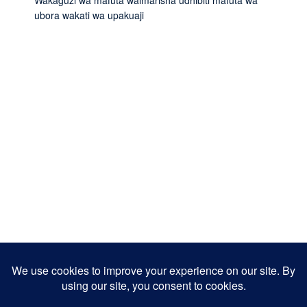
Wakaguzi wa mafuta waimarisha udhibiti mafuta wa
ubora wakati wa upakuaji