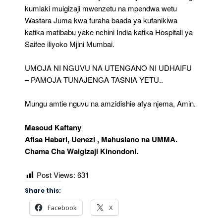
kumlaki muigizaji mwenzetu na mpendwa wetu
Wastara Juma kwa furaha baada ya kufanikiwa
katika matibabu yake nchini India katika Hospitali ya
Saifee iliyoko Mjini Mumbai.
UMOJA NI NGUVU NA UTENGANO NI UDHAIFU
– PAMOJA TUNAJENGA TASNIA YETU..
Mungu amtie nguvu na amzidishie afya njema, Amin.
Masoud Kaftany
Afisa Habari, Uenezi , Mahusiano na UMMA.
Chama Cha Waigizaji Kinondoni.
Post Views:
631
Share this:
Facebook
X