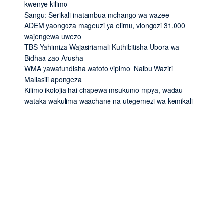
kwenye kilimo
Sangu: Serikali inatambua mchango wa wazee
ADEM yaongoza mageuzi ya elimu, viongozi 31,000
wajengewa uwezo
TBS Yahimiza Wajasiriamali Kuthibitisha Ubora wa
Bidhaa zao Arusha
WMA yawafundisha watoto vipimo, Naibu Waziri
Maliasili apongeza
Kilimo ikolojia hai chapewa msukumo mpya, wadau
wataka wakulima waachane na utegemezi wa kemikali