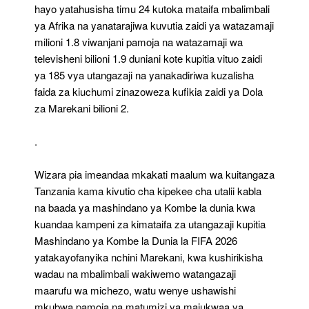
hayo yatahusisha timu 24 kutoka mataifa mbalimbali
ya Afrika na yanatarajiwa kuvutia zaidi ya watazamaji
milioni 1.8 viwanjani pamoja na watazamaji wa
televisheni bilioni 1.9 duniani kote kupitia vituo zaidi
ya 185 vya utangazaji na yanakadiriwa kuzalisha
faida za kiuchumi zinazoweza kufikia zaidi ya Dola
za Marekani bilioni 2.
.
Wizara pia imeandaa mkakati maalum wa kuitangaza
Tanzania kama kivutio cha kipekee cha utalii kabla
na baada ya mashindano ya Kombe la dunia kwa
kuandaa kampeni za kimataifa za utangazaji kupitia
Mashindano ya Kombe la Dunia la FIFA 2026
yatakayofanyika nchini Marekani, kwa kushirikisha
wadau na mbalimbali wakiwemo watangazaji
maarufu wa michezo, watu wenye ushawishi
mkubwa pamoja na matumizi ya majukwaa ya