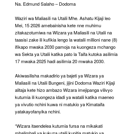
Kufikisha
Na. Edmund Salaho – Dodoma
Watalii
Milioni
Waziri wa Maliasili na Utalii Mhe. Ashatu Kijaji leo
Nane
2030
Mei, 15 2026 amebainisha kete nne muhimu
zitakazotumiwa na Wizara ya Maliasili na Utalii na
taasisi zake ili kufikia lengo la watalii millioni nane (8)
ifikapo mwaka 2030 pamoja na kuongeza mchango
wa Sekta ya Utalii katika pato la Taifa kutoka asilimia
17 mwaka 2025 hadi asilimia 20 mwaka 2030.
Akiwasilisha makadirio ya bajeti ya Wizara ya
Maliasili na Utalii Bungeni, jijini Dodoma Waziri Kijaji
alitaja kete hizo ambazo Wizara imejipanga vilivyo
kutumia ili kuongeza idadi ya watalii katika maeneo
ya vivutio nchini kuwa ni matukio ya Kimataifa
yatakayofanyika nchini.
“Wizara itaendelea kutumia fursa na mikakati
mbalimbali ya kukuza utalii kupitia matukio ya