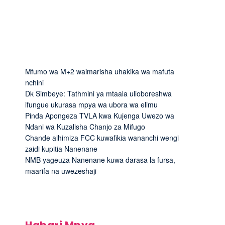
Mfumo wa M+2 waimarisha uhakika wa mafuta
nchini
Dk Simbeye: Tathmini ya mtaala ulioboreshwa
ifungue ukurasa mpya wa ubora wa elimu
Pinda Apongeza TVLA kwa Kujenga Uwezo wa
Ndani wa Kuzalisha Chanjo za Mifugo
Chande aihimiza FCC kuwafikia wananchi wengi
zaidi kupitia Nanenane
NMB yageuza Nanenane kuwa darasa la fursa,
maarifa na uwezeshaji
Habari Mpya