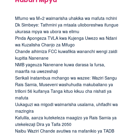
Mfumo wa M+2 waimarisha uhakika wa mafuta nchini
Dk Simbeye: Tathmini ya mtaala ulioboreshwa ifungue
ukurasa mpya wa ubora wa elimu
Pinda Apongeza TVLA kwa Kujenga Uwezo wa Ndani
wa Kuzalisha Chanjo za Mifugo
Chande aihimiza FCC kuwafikia wananchi wengi zaidi
kupitia Nanenane
NMB yageuza Nanenane kuwa darasa la fursa,
maarifa na uwezeshaji
Serikali inatambua mchango wa wazee: Waziri Sangu
Rais Samia, Museveni washuhudia makubaliano ya
trilioni 56 kuifanya Tanga kituo kikuu cha nishati ya
mafuta
Uukaguzi wa migodi waimarisha usalama, uhifadhi wa
mazingira
Kafulila, aanza kutekeleza maagizo ya Rais Samia ya
utekelezaji Dira ya Taifa 2050
Naibu Waziri Chande avutiwa na mafanikio ya TADB