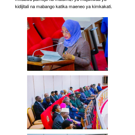
kidijitali na mabango katika maeneo ya kimkakati.