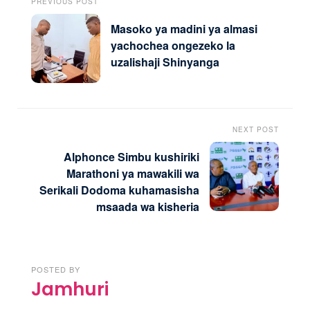
PREVIOUS POST
Masoko ya madini ya almasi
yachochea ongezeko la
uzalishaji Shinyanga
NEXT POST
Alphonce Simbu kushiriki
Marathoni ya mawakili wa
Serikali Dodoma kuhamasisha
msaada wa kisheria
POSTED BY
Jamhuri