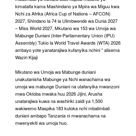
kimataifa kama Mashindano ya Mpira wa Miguu kwa
Nchi za Afrika (Africa Cup of Nations – AFCON)
2027, Shindano la 74 la Ulimbwende wa Dunia 2027
– Miss World 2027, Mkutano wa 153 wa Umoja wa
Mabunge Duniani (Inter-Parliamentary Union (IPU)
Assembly) Tukio la World Travel Awards (WTA) 2026
ambayo yote yanatarajiwa kufanyika nchini ” alisema
Waziri Kijaji
Mkutano wa Umoja wa Mabunge duniani
unakutanisha Mabunge ya Nchi wanachama wa
umoja wa mabunge Duniani na utafanyika mwanzoni
mwa Oktoba mwaka huu 2026 Jijini, Arusha
unatarajiwa kuwa na washiriki zaidi ya 1,500
wakiwemo Maspika 183 kutoka nchi mbalimbali
duniani ambapo Tanzania ni mwanachama na
mwenyekiti wa umoja huo.