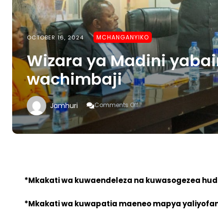
MCHANGANYIKO
OCTOBER 16, 2024
Wizara ya Madini yabai
wachimbaji
On
Jamhuri
Comments Off
Wizara
Ya
Madini
Yabainisha
Mikakati
Yake
Kwa
Wachimbaji
*Mkakati wa kuwaendeleza na kuwasogezea hu
*Mkakati wa kuwapatia maeneo mapya yaliyofany