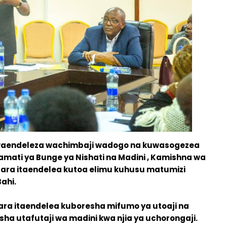
 kuwaendeleza wachimbaji wadogo na kuwasogezea
ati ya Bunge ya Nishati na Madini , Kamishna wa
ra itaendelea kutoa elimu kuhusu matumizi
ahi.
a itaendelea kuboresha mifumo ya utoaji na
ha utafutaji wa madini kwa njia ya uchorongaji.