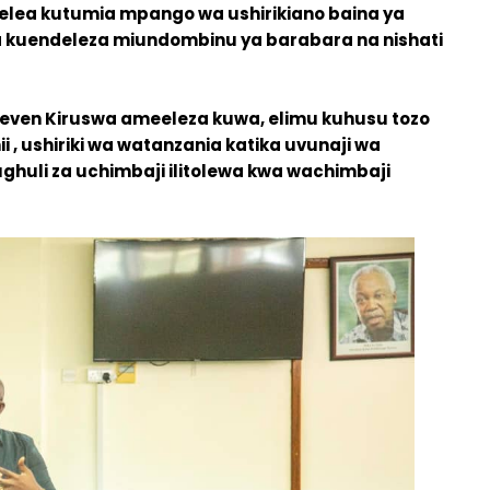
elea kutumia mpango wa ushirikiano baina ya
ika kuendeleza miundombinu ya barabara na nishati
teven Kiruswa ameeleza kuwa, elimu kuhusu tozo
i , ushiriki wa watanzania katika uvunaji wa
ughuli za uchimbaji ilitolewa kwa wachimbaji