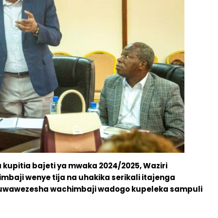
a kupitia bajeti ya mwaka 2024/2025, Waziri
aji wenye tija na uhakika serikali itajenga
 kuwawezesha wachimbaji wadogo kupeleka sampuli