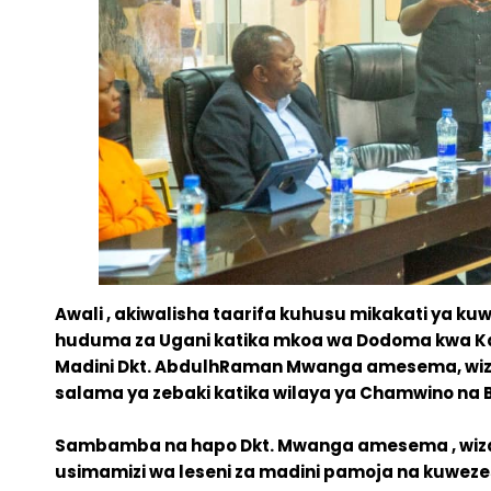
Awali , akiwalisha taarifa kuhusu mikakati ya
huduma za Ugani katika mkoa wa Dodoma kwa Kam
Madini Dkt. AbdulhRaman Mwanga amesema, wiza
salama ya zebaki katika wilaya ya Chamwino na B
Sambamba na hapo Dkt. Mwanga amesema , wizar
usimamizi wa leseni za madini pamoja na kuwezes