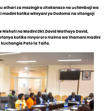
u athari za mazingira zitokanazo na uchimbaji wa
i madini katika wilayani ya Dodoma na vitongoji
 Nishati na Madini Dkt.David Mathayo David,
ofanya katika mnyororo mzima wa thamani madini
a kuchangia Pato la Taifa.