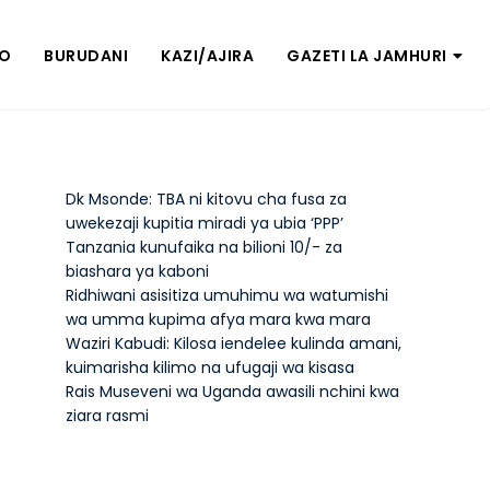
ZO
BURUDANI
KAZI/AJIRA
GAZETI LA JAMHURI
Dk Msonde: TBA ni kitovu cha fusa za
uwekezaji kupitia miradi ya ubia ‘PPP’
Tanzania kunufaika na bilioni 10/- za
biashara ya kaboni
Ridhiwani asisitiza umuhimu wa watumishi
wa umma kupima afya mara kwa mara
Waziri Kabudi: Kilosa iendelee kulinda amani,
kuimarisha kilimo na ufugaji wa kisasa
Rais Museveni wa Uganda awasili nchini kwa
ziara rasmi