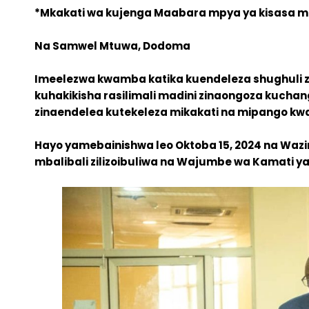
*Mkakati wa kujenga Maabara mpya ya kisasa 
Na Samwel Mtuwa, Dodoma
Imeelezwa kwamba katika kuendeleza shughuli z
kuhakikisha rasilimali madini zinaongoza kuchangi
zinaendelea kutekeleza mikakati na mipango kwa 
Hayo yamebainishwa leo Oktoba 15, 2024 na Waziri
mbalibali zilizoibuliwa na Wajumbe wa Kamati ya 