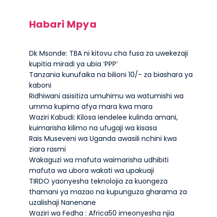
Habari Mpya
Dk Msonde: TBA ni kitovu cha fusa za uwekezaji
kupitia miradi ya ubia ‘PPP’
Tanzania kunufaika na bilioni 10/- za biashara ya
kaboni
Ridhiwani asisitiza umuhimu wa watumishi wa
umma kupima afya mara kwa mara
Waziri Kabudi: Kilosa iendelee kulinda amani,
kuimarisha kilimo na ufugaji wa kisasa
Rais Museveni wa Uganda awasili nchini kwa
ziara rasmi
Wakaguzi wa mafuta waimarisha udhibiti
mafuta wa ubora wakati wa upakuaji
TIRDO yaonyesha teknolojia za kuongeza
thamani ya mazao na kupunguza gharama za
uzalishaji Nanenane
Waziri wa Fedha : Africa50 imeonyesha njia