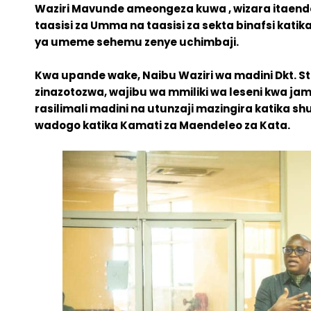
Waziri Mavunde ameongeza kuwa , wizara itaend
taasisi za Umma na taasisi za sekta binafsi kat
ya umeme sehemu zenye uchimbaji.
Kwa upande wake, Naibu Waziri wa madini Dkt. S
zinazotozwa, wajibu wa mmiliki wa leseni kwa jami
rasilimali madini na utunzaji mazingira katika sh
wadogo katika Kamati za Maendeleo za Kata.