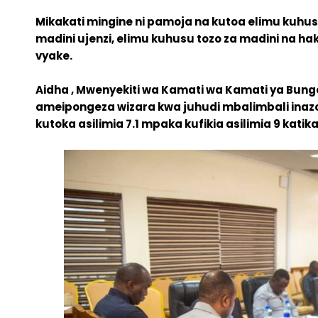
Mikakati mingine ni pamoja na kutoa elimu kuhus
madini ujenzi, elimu kuhusu tozo za madini na hak
vyake.
Aidha , Mwenyekiti wa Kamati wa Kamati ya Bunge
ameipongeza wizara kwa juhudi mbalimbali inaz
kutoka asilimia 7.1 mpaka kufikia asilimia 9 katik