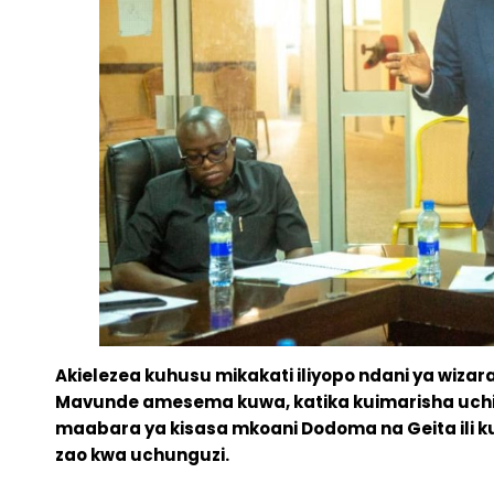
Akielezea kuhusu mikakati iliyopo ndani ya wizar
Mavunde amesema kuwa, katika kuimarisha uchimb
maabara ya kisasa mkoani Dodoma na Geita ili
zao kwa uchunguzi.