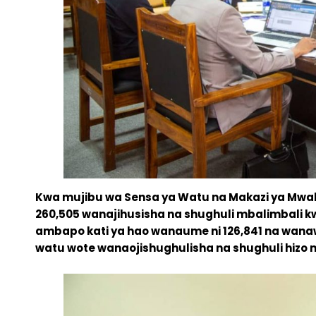
Kwa mujibu wa Sensa ya Watu na Makazi ya Mwa
260,505 wanajihusisha na shughuli mbalimbali
ambapo kati ya hao wanaume ni 126,841 na wanaw
watu wote wanaojishughulisha na shughuli hizo