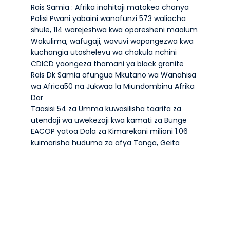
Rais Samia : Afrika inahitaji matokeo chanya
Polisi Pwani yabaini wanafunzi 573 waliacha
shule, 114 warejeshwa kwa oparesheni maalum
Wakulima, wafugaji, wavuvi wapongezwa kwa
kuchangia utoshelevu wa chakula nchini
CDICD yaongeza thamani ya black granite
Rais Dk Samia afungua Mkutano wa Wanahisa
wa Africa50 na Jukwaa la Miundombinu Afrika
Dar
Taasisi 54 za Umma kuwasilisha taarifa za
utendaji wa uwekezaji kwa kamati za Bunge
EACOP yatoa Dola za Kimarekani milioni 1.06
kuimarisha huduma za afya Tanga, Geita