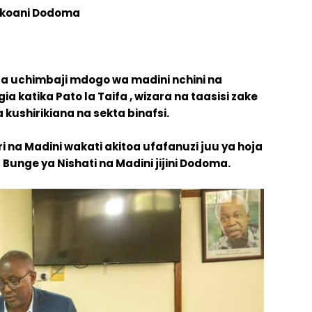
mkoani Dodoma
a uchimbaji mdogo wa madini nchini na
a katika Pato la Taifa , wizara na taasisi zake
kushirikiana na sekta binafsi.
 na Madini wakati akitoa ufafanuzi juu ya hoja
Bunge ya Nishati na Madini jijini Dodoma.