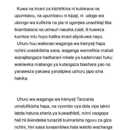
Kuwa na imani za kishirikina ni kutokana na
upumbavu, na upumbavu ni kipaji, ni udogo wa
ubongo wa kufikiria na pia ni ugonjwa unaohitaji tiba
ikiambatana na ushauri nasaha zaidi, ili kuweza
kumtoa mtu huyo katika imani aliyokuwa nayo.
Uhuru huu walionao waganga wa kienyeji hapa
nchini unasikitisha sana, waganga wamefikia mahali
wanajitangaza hadharani mbele ya kadamnasi huku
wakiweka mabango ya kutangaza biashara yao na
yanaweza yakawa yanalipiwa ushuru japo sina
hakika.
Uhuru wa waganga wa kienyeji Tanzania
umetufikisha hapa, na vyombo vya dola vipo lakini
labda hatuna sheria ya kuwadhibiti, mimi naogopa
hali hii ikiendelea tunazidi kuimarisha nguvu za giza
nchini, hivi sasa tunaambiwa hata watoto wachanga