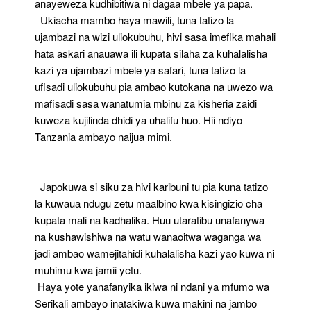
anayeweza kudhibitiwa ni dagaa mbele ya papa.
Ukiacha mambo haya mawili, tuna tatizo la
ujambazi na wizi uliokubuhu, hivi sasa imefika mahali
hata askari anauawa ili kupata silaha za kuhalalisha
kazi ya ujambazi mbele ya safari, tuna tatizo la
ufisadi uliokubuhu pia ambao kutokana na uwezo wa
mafisadi sasa wanatumia mbinu za kisheria zaidi
kuweza kujilinda dhidi ya uhalifu huo. Hii ndiyo
Tanzania ambayo naijua mimi.
Japokuwa si siku za hivi karibuni tu pia kuna tatizo
la kuwaua ndugu zetu maalbino kwa kisingizio cha
kupata mali na kadhalika. Huu utaratibu unafanywa
na kushawishiwa na watu wanaoitwa waganga wa
jadi ambao wamejitahidi kuhalalisha kazi yao kuwa ni
muhimu kwa jamii yetu.
Haya yote yanafanyika ikiwa ni ndani ya mfumo wa
Serikali ambayo inatakiwa kuwa makini na jambo