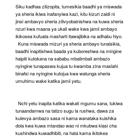
Tanzania
Siku kadhaa zilizopita, tumesikia baadhi ya miswada
ya sheria ikiwa inafanyiwa kazi, kitu kizuri zaidi ni
jinsi ambavyo sheria zilivyobainishwa na kuwa sheria
nzuri kwa maana ya ukali wake kwa jamii ambayo
ikikosea kufuata masharti itawajibika na adhabu hiyo.
Kuna miswada mizuri ya sheria ambayo tunaisikia,
baadhi inapitishwa baada ya kuboreshwa na mingine
haipiti kutokana na sababu mbalimbali ambazo
nyingine tunapaswa kujua tu kwamba zina maslahi
binafsi na nyingine kutojua kwa watunga sheria
umuhimu wake katika jamii yetu.
Nchi yetu inapita katika wakati mgumu sana, tukiwa
tunaandamwa na tatizo sugu la rushwa, dawa za
kulevya ambazo sasa ni kama wanataka kuishika
dola kwa kuwa mtandao wao ni mkubwa kiasi cha
kushindwa kuwadhibiti, na hata kama ikitokea