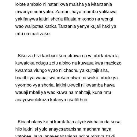
lolote ambalo ni hatari kwa maisha ya Mtanzania
mwenye nchi yake. Zamani haya mambo yalikuwa
yakifanywa lakini sheria ilifuata mkondo na wengi
wao walipotea katika Tanzania yenye kujali haki ya
mtu na mali zake.
Siku za hivi karibuni kumekuwa na wimbi kubwa la
kuwateka ndugu zetu albino na kuwaua kwa maelezo
kwamba viungo vyao ni chachu ya kujitajirisha,
baadhi ya wauaji wamekamatwa na wako mbele ya
vyombo vya sheria, lakini ukweli ni kwamba hawa
wauaji mbali ya wao kuwa na mahitaji, kuna mtu
anayewaelekeza kufanya ukatili huo.
Kinachofanyika ni kumtafuta aliyekwishatenda kosa
hilo lakini si yule anayesababisha madhara haya
yatokee, huyu anayesababisha ndiye mbaya zaidi