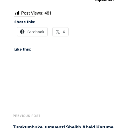
Post Views:
481
Share this:
Facebook
X
Like this:
PREVIOUS POST
Tumkumbuke, tumuenzi Sheikh Abeid Karume