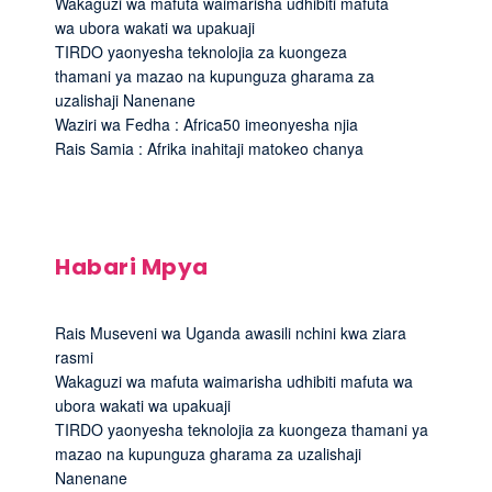
Wakaguzi wa mafuta waimarisha udhibiti mafuta
wa ubora wakati wa upakuaji
TIRDO yaonyesha teknolojia za kuongeza
thamani ya mazao na kupunguza gharama za
uzalishaji Nanenane
Waziri wa Fedha : Africa50 imeonyesha njia
Rais Samia : Afrika inahitaji matokeo chanya
Habari Mpya
Rais Museveni wa Uganda awasili nchini kwa ziara
rasmi
Wakaguzi wa mafuta waimarisha udhibiti mafuta wa
ubora wakati wa upakuaji
TIRDO yaonyesha teknolojia za kuongeza thamani ya
mazao na kupunguza gharama za uzalishaji
Nanenane