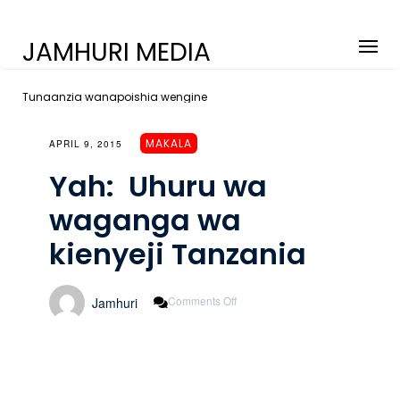
JAMHURI MEDIA
Tunaanzia wanapoishia wengine
MAKALA
APRIL 9, 2015
Yah: Uhuru wa
waganga wa
kienyeji Tanzania
On
Comments Off
Jamhuri
Yah:
Uhuru
Wa
Waganga
Wa
Kienyeji