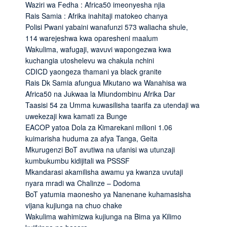
Waziri wa Fedha : Africa50 imeonyesha njia
Rais Samia : Afrika inahitaji matokeo chanya
Polisi Pwani yabaini wanafunzi 573 waliacha shule,
114 warejeshwa kwa oparesheni maalum
Wakulima, wafugaji, wavuvi wapongezwa kwa
kuchangia utoshelevu wa chakula nchini
CDICD yaongeza thamani ya black granite
Rais Dk Samia afungua Mkutano wa Wanahisa wa
Africa50 na Jukwaa la Miundombinu Afrika Dar
Taasisi 54 za Umma kuwasilisha taarifa za utendaji wa
uwekezaji kwa kamati za Bunge
EACOP yatoa Dola za Kimarekani milioni 1.06
kuimarisha huduma za afya Tanga, Geita
Mkurugenzi BoT avutiwa na ufanisi wa utunzaji
kumbukumbu kidijitali wa PSSSF
Mkandarasi akamilisha awamu ya kwanza uvutaji
nyara mradi wa Chalinze – Dodoma
BoT yatumia maonesho ya Nanenane kuhamasisha
vijana kujiunga na chuo chake
Wakulima wahimizwa kujiunga na Bima ya Kilimo