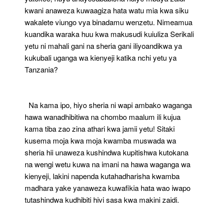
kwani anaweza kuwaagiza hata watu mia kwa siku
wakalete viungo vya binadamu wenzetu. Nimeamua
kuandika waraka huu kwa makusudi kuiuliza Serikali
yetu ni mahali gani na sheria gani iliyoandikwa ya
kukubali uganga wa kienyeji katika nchi yetu ya
Tanzania?
Na kama ipo, hiyo sheria ni wapi ambako waganga
hawa wanadhibitiwa na chombo maalum ili kujua
kama tiba zao zina athari kwa jamii yetu! Sitaki
kusema moja kwa moja kwamba muswada wa
sheria hii unaweza kushindwa kupitishwa kutokana
na wengi wetu kuwa na imani na hawa waganga wa
kienyeji, lakini napenda kutahadharisha kwamba
madhara yake yanaweza kuwafikia hata wao iwapo
tutashindwa kudhibiti hivi sasa kwa makini zaidi.