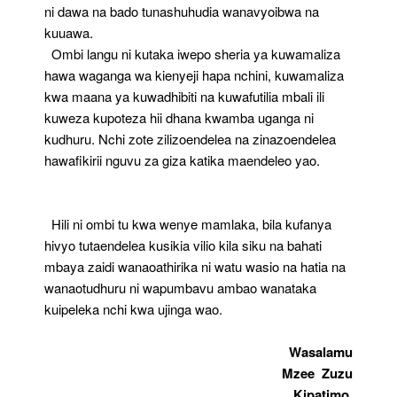
ni dawa na bado tunashuhudia wanavyoibwa na
kuuawa.
Ombi langu ni kutaka iwepo sheria ya kuwamaliza
hawa waganga wa kienyeji hapa nchini, kuwamaliza
kwa maana ya kuwadhibiti na kuwafutilia mbali ili
kuweza kupoteza hii dhana kwamba uganga ni
kudhuru. Nchi zote zilizoendelea na zinazoendelea
hawafikirii nguvu za giza katika maendeleo yao.
Hili ni ombi tu kwa wenye mamlaka, bila kufanya
hivyo tutaendelea kusikia vilio kila siku na bahati
mbaya zaidi wanaoathirika ni watu wasio na hatia na
wanaotudhuru ni wapumbavu ambao wanataka
kuipeleka nchi kwa ujinga wao.
Wasalamu
Mzee Zuzu
Kipatimo.