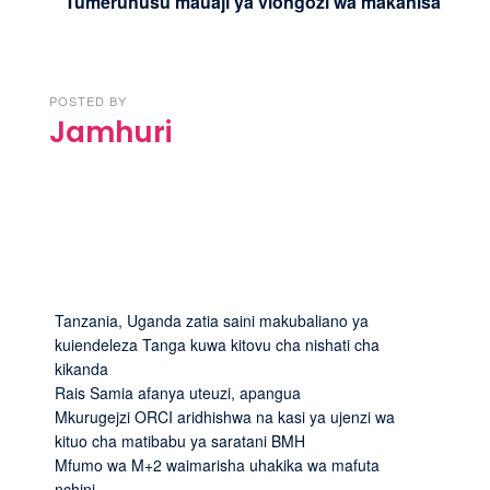
Tumeruhusu mauaji ya viongozi wa makanisa
POSTED BY
Jamhuri
Tanzania, Uganda zatia saini makubaliano ya
kuiendeleza Tanga kuwa kitovu cha nishati cha
kikanda
Rais Samia afanya uteuzi, apangua
Mkurugejzi ORCI aridhishwa na kasi ya ujenzi wa
kituo cha matibabu ya saratani BMH
Mfumo wa M+2 waimarisha uhakika wa mafuta
nchini