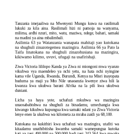
Kulinusuru
Tanzania imejaaliwa na Mwenyezi Mungu kuwa na rasilimali
lukuki za kila aina. Rasilimali hizi ni pamoja na wanyama,
milima, ardhi nzuri, mito, watu, maziwa, ndege, bahari, samaki
na madini ya aina mbalimbali.
Asilimia 63 ya Watanzania wanapata mahitaji yao kutokana
na shughuli zinazotegemea mazingira. Asilimia 66 ya Pato la
Taifa linatokana na shughuli zinazohusiana na mazingira,
kikiwamo kilimo, uvuvi, ufugaji na usafirishaji.
Ziwa Victoria lililopo Kanda ya Ziwa ni miongoni mwa vyanzo
vikubwa vya maendeleo ya nchi yetu, na hata nchi nyingine
kama vile Uganda, Rwanda, Burundi, Kenya na Misri inayopata
huduma ya maji ya Mto Nile unaoanzia kwenye ziwa hili la
kwanza kwa ukubwa barani Afrika na la pili kwa ukubwa
duniani.
Licha ya haya yote, uchafuzi mkubwa wa mazingira
unaosababishwa na shughuli za binadamu, umechangia kwa
kiwango kikubwa kupungua kwa samaki ndani ya Ziwa Victoria
lenye eneo la ukubwa wa kilometa za mraba zaidi ya 68,100.
Kutokana na kukithiri kwa uchafuzi wa mazingira, utafiti wa
kitaalamu unathibitisha kwamba samaki wamepungua kutoka
kati ya tani 400,000 na 500,000 hadi tani 243,564 kwa mwaka