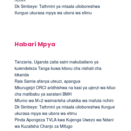
Dk Simbeye: Tathmini ya mtaala ulioboreshwa
ifungue ukurasa mpya wa ubora wa elimu
Habari Mpya
Tanzania, Uganda zatia saini makubaliano ya
kuiendeleza Tanga kuwa kitovu cha nishati cha
kikanda
Rais Samia afanya uteuzi, apangua
Mkurugejzi ORCI aridhishwa na kasi ya ujenzi wa kituo
cha matibabu ya saratani BMH
Mfumo wa M+2 waimarisha uhakika wa mafuta nchini
Dk Simbeye: Tathmini ya mtaala ulioboreshwa ifungue
ukurasa mpya wa ubora wa elimu
Pinda Apongeza TVLA kwa Kujenga Uwezo wa Ndani
wa Kuzalisha Chanjo za Mifugo