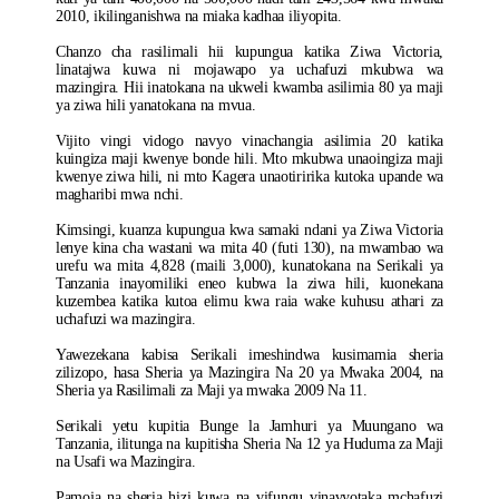
2010, ikilinganishwa na miaka kadhaa iliyopita.
Chanzo cha rasilimali hii kupungua katika Ziwa Victoria,
linatajwa kuwa ni mojawapo ya uchafuzi mkubwa wa
mazingira. Hii inatokana na ukweli kwamba asilimia 80 ya maji
ya ziwa hili yanatokana na mvua.
Vijito vingi vidogo navyo vinachangia asilimia 20 katika
kuingiza maji kwenye bonde hili. Mto mkubwa unaoingiza maji
kwenye ziwa hili, ni mto Kagera unaotiririka kutoka upande wa
magharibi mwa nchi.
Kimsingi, kuanza kupungua kwa samaki ndani ya Ziwa Victoria
lenye kina cha wastani wa mita 40 (futi 130), na mwambao wa
urefu wa mita 4,828 (maili 3,000), kunatokana na Serikali ya
Tanzania inayomiliki eneo kubwa la ziwa hili, kuonekana
kuzembea katika kutoa elimu kwa raia wake kuhusu athari za
uchafuzi wa mazingira.
Yawezekana kabisa Serikali imeshindwa kusimamia sheria
zilizopo, hasa Sheria ya Mazingira Na 20 ya Mwaka 2004, na
Sheria ya Rasilimali za Maji ya mwaka 2009 Na 11.
Serikali yetu kupitia Bunge la Jamhuri ya Muungano wa
Tanzania, ilitunga na kupitisha Sheria Na 12 ya Huduma za Maji
na Usafi wa Mazingira.
Pamoja na sheria hizi kuwa na vifungu vinavyotaka mchafuzi