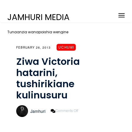
JAMHURI MEDIA
Tunaanzia wanapoishia wengine
UCHUMI
FEBRUARY 26, 2013
Ziwa Victoria
hatarini,
tushirikiane
kulinusuru
On
Comments Off
Jamhuri
Ziwa
Victoria
Hatarini,
Tushirikiane