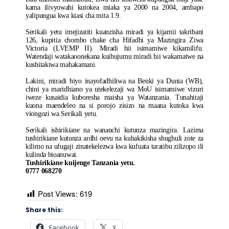
kama ilivyowahi kutokea miaka ya 2000 na 2004, ambapo
yalipungua kwa kiasi cha mita 1.9.
Serikali yetu imejizatiti kuanzisha miradi ya kijamii takribani
126, kupitia chombo chake cha Hifadhi ya Mazingira Ziwa
Victoria (LVEMP II). Miradi hii isimamiwe kikamilifu.
Watendaji watakaoonekana kuihujumu miradi hii wakamatwe na
kushitakiwa mahakamani.
Lakini, miradi hiyo inayofadhiliwa na Benki ya Dunia (WB),
chini ya maridhiano ya utekelezaji wa MoU isimamiwe vizuri
iweze kusaidia kuboresha maisha ya Watanzania. Tunahitaji
kuona maendeleo na si porojo zisizo na maana kutoka kwa
viongozi wa Serikali yetu.
Serikali ishirikiane na wananchi kutunza mazingira. Lazima
tushirikiane kutunza ardhi oevu na kuhakikisha shughuli zote za
kilimo na ufugaji zinatekelezwa kwa kufuata taratibu zilizopo ili
kulinda bioanuwai.
Tushirikiane kuijenge Tanzania yetu.
0777 068270
Post Views:
619
Share this:
Facebook
X