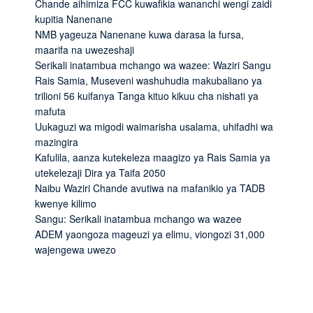
Chande aihimiza FCC kuwafikia wananchi wengi zaidi
kupitia Nanenane
NMB yageuza Nanenane kuwa darasa la fursa,
maarifa na uwezeshaji
Serikali inatambua mchango wa wazee: Waziri Sangu
Rais Samia, Museveni washuhudia makubaliano ya
trilioni 56 kuifanya Tanga kituo kikuu cha nishati ya
mafuta
Uukaguzi wa migodi waimarisha usalama, uhifadhi wa
mazingira
Kafulila, aanza kutekeleza maagizo ya Rais Samia ya
utekelezaji Dira ya Taifa 2050
Naibu Waziri Chande avutiwa na mafanikio ya TADB
kwenye kilimo
Sangu: Serikali inatambua mchango wa wazee
ADEM yaongoza mageuzi ya elimu, viongozi 31,000
wajengewa uwezo