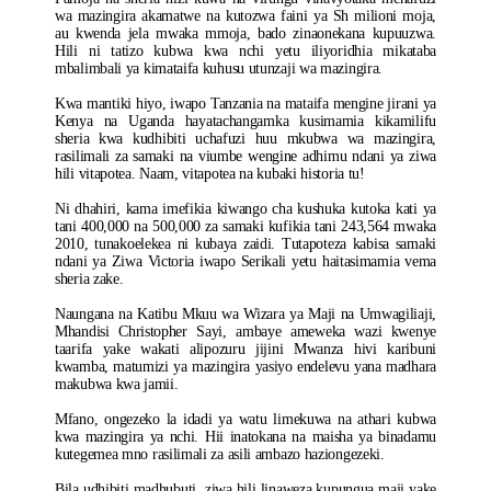
wa mazingira akamatwe na kutozwa faini ya Sh milioni moja,
au kwenda jela mwaka mmoja, bado zinaonekana kupuuzwa.
Hili ni tatizo kubwa kwa nchi yetu iliyoridhia mikataba
mbalimbali ya kimataifa kuhusu utunzaji wa mazingira.
Kwa mantiki hiyo, iwapo Tanzania na mataifa mengine jirani ya
Kenya na Uganda hayatachangamka kusimamia kikamilifu
sheria kwa kudhibiti uchafuzi huu mkubwa wa mazingira,
rasilimali za samaki na viumbe wengine adhimu ndani ya ziwa
hili vitapotea. Naam, vitapotea na kubaki historia tu!
Ni dhahiri, kama imefikia kiwango cha kushuka kutoka kati ya
tani 400,000 na 500,000 za samaki kufikia tani 243,564 mwaka
2010, tunakoelekea ni kubaya zaidi. Tutapoteza kabisa samaki
ndani ya Ziwa Victoria iwapo Serikali yetu haitasimamia vema
sheria zake.
Naungana na Katibu Mkuu wa Wizara ya Maji na Umwagiliaji,
Mhandisi Christopher Sayi, ambaye ameweka wazi kwenye
taarifa yake wakati alipozuru jijini Mwanza hivi karibuni
kwamba, matumizi ya mazingira yasiyo endelevu yana madhara
makubwa kwa jamii.
Mfano, ongezeko la idadi ya watu limekuwa na athari kubwa
kwa mazingira ya nchi. Hii inatokana na maisha ya binadamu
kutegemea mno rasilimali za asili ambazo haziongezeki.
Bila udhibiti madhubuti, ziwa hili linaweza kupungua maji yake