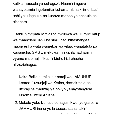
katika masuala ya uchaguzi. Naamini nguvu
wanayotumia ingetumika kuhamamisha kilimo, basi
nchi yetu ingeuza na kusaza mazao ya chakula na
biashara.
Sitanii, nimepata mrejesho mkubwa wa ujumbe mfupi
wa maandishi SMS na simu hadi nikashangaa.
Inaonyesha watu wamebanwa vifua, wanatafuta pa
kupumulia. SMS zimekuwa nyingi, ila nadhani ni
vyema msomaji nikushirikishe hizi chache
nilizozichagua:-
Kaka Balile mimi ni msomaji wa JAMUHURI
kemeeni uvunjaji wa Katiba, demokrasia na
utekaji na mauwaji ya hovyo yanayofanyika!
Msomaji weni Arusha!
Makala yako kuhusu uchaguzi kwenye gazeti la
JAMHURI ina onyo la busara sana, lakini