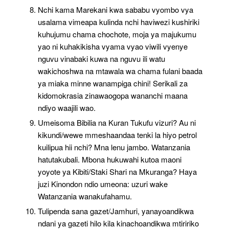
Nchi kama Marekani kwa sababu vyombo vya
usalama vimeapa kulinda nchi haviwezi kushiriki
kuhujumu chama chochote, moja ya majukumu
yao ni kuhakikisha vyama vyao viwili vyenye
nguvu vinabaki kuwa na nguvu ili watu
wakichoshwa na mtawala wa chama fulani baada
ya miaka minne wanampiga chini! Serikali za
kidomokrasia zinawaogopa wananchi maana
ndiyo waajili wao.
Umeisoma Bibilia na Kuran Tukufu vizuri? Au ni
kikundi/wewe mmeshaandaa tenki la hiyo petrol
kuilipua hii nchi? Mna lenu jambo. Watanzania
hatutakubali. Mbona hukuwahi kutoa maoni
yoyote ya Kibiti/Staki Shari na Mkuranga? Haya
juzi Kinondon ndio umeona: uzuri wake
Watanzania wanakufahamu.
Tulipenda sana gazet/Jamhuri, yanayoandikwa
ndani ya gazeti hilo kila kinachoandikwa mtiririko