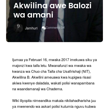
Akwilina awe Balozi
wa amani
On
Comments Off
Jamhuri
Akwilina
Awe
Balozi
Wa
Amani
Ijumaa ya Februari 16, mwaka 2017 imekuwa siku ya
majonzi kwa taifa letu. Mwanafunzi wa mwaka wa
kwanza wa Chuo cha Taifa cha Usafirishaji (NIT),
Akwiilina B. Akwilini ameuawa kwa kupigwa risasi
akiwa kwenye daladala, wakati polisi wanapambana
na waandamanaji wa Chadema.
Wiki iliyopita nimeandika makala nikitahadharisha juu
ya mwenendo wa askari polisi kutumia nguvu kubwa