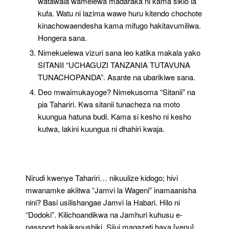
watawala wamelewa madaraka ni kama sikio la
kufa. Watu ni lazima wawe huru kitendo chochote
kinachowaendesha kama mifugo hakitavumiliwa.
Hongera sana.
Nimekuelewa vizuri sana leo katika makala yako
SITANII “UCHAGUZI TANZANIA TUTAVUNA
TUNACHOPANDA”. Asante na ubarikiwe sana.
Deo mwaimukayoge? Nimekusoma “Sitanii” na
pia Tahariri. Kwa sitanii tunacheza na moto
kuungua hatuna budi. Kama si kesho ni kesho
kutwa, lakini kuungua ni dhahiri kwaja.
Nirudi kwenye Tahariri… nikuulize kidogo; hivi
mwanamke akiitwa “Jamvi la Wageni” inamaanisha
nini? Basi usilishangae Jamvi la Habari. Hilo ni
“Dodoki”. Kilichoandikwa na Jamhuri kuhusu e-
passport hakikanushiki. Sijui magazeti haya [yenu]