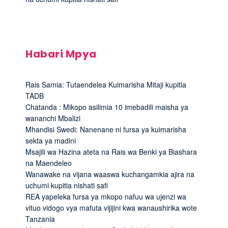
Habari Mpya
Rais Samia: Tutaendelea Kuimarisha Mitaji kupitia
TADB
Chatanda : Mikopo asilimia 10 imebadili maisha ya
wananchi Mbalizi
Mhandisi Swedi: Nanenane ni fursa ya kuimarisha
sekta ya madini
Msajili wa Hazina ateta na Rais wa Benki ya Biashara
na Maendeleo
Wanawake na vijana waaswa kuchangamkia ajira na
uchumi kupitia nishati safi
REA yapeleka fursa ya mkopo nafuu wa ujenzi wa
vituo vidogo vya mafuta vijijini kwa wanaushirika wote
Tanzania