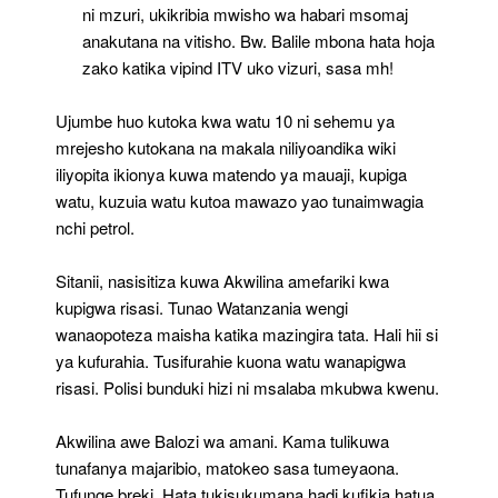
ni mzuri, ukikribia mwisho wa habari msomaj
anakutana na vitisho. Bw. Balile mbona hata hoja
zako katika vipind ITV uko vizuri, sasa mh!
Ujumbe huo kutoka kwa watu 10 ni sehemu ya
mrejesho kutokana na makala niliyoandika wiki
iliyopita ikionya kuwa matendo ya mauaji, kupiga
watu, kuzuia watu kutoa mawazo yao tunaimwagia
nchi petrol.
Sitanii, nasisitiza kuwa Akwilina amefariki kwa
kupigwa risasi. Tunao Watanzania wengi
wanaopoteza maisha katika mazingira tata. Hali hii si
ya kufurahia. Tusifurahie kuona watu wanapigwa
risasi. Polisi bunduki hizi ni msalaba mkubwa kwenu.
Akwilina awe Balozi wa amani. Kama tulikuwa
tunafanya majaribio, matokeo sasa tumeyaona.
Tufunge breki. Hata tukisukumana hadi kufikia hatua