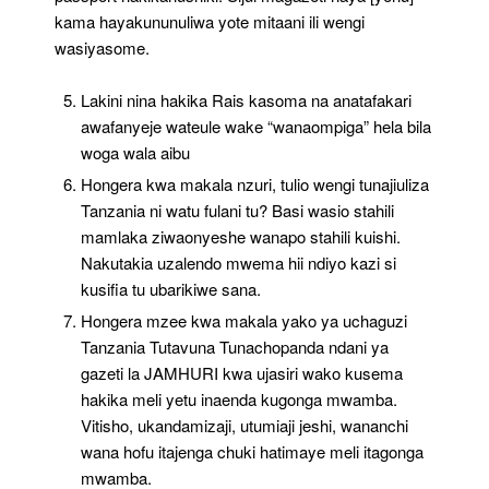
kama hayakununuliwa yote mitaani ili wengi
wasiyasome.
Lakini nina hakika Rais kasoma na anatafakari
awafanyeje wateule wake “wanaompiga” hela bila
woga wala aibu
Hongera kwa makala nzuri, tulio wengi tunajiuliza
Tanzania ni watu fulani tu? Basi wasio stahili
mamlaka ziwaonyeshe wanapo stahili kuishi.
Nakutakia uzalendo mwema hii ndiyo kazi si
kusifia tu ubarikiwe sana.
Hongera mzee kwa makala yako ya uchaguzi
Tanzania Tutavuna Tunachopanda ndani ya
gazeti la JAMHURI kwa ujasiri wako kusema
hakika meli yetu inaenda kugonga mwamba.
Vitisho, ukandamizaji, utumiaji jeshi, wananchi
wana hofu itajenga chuki hatimaye meli itagonga
mwamba.