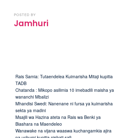
POSTED BY
Jamhuri
Rais Samia: Tutaendelea Kuimarisha Mitaji kupitia
TADB
Chatanda : Mikopo asilimia 10 imebadili maisha ya
wananchi Mbalizi
Mhandisi Swedi: Nanenane ni fursa ya kuimarisha
sekta ya madini
Msajili wa Hazina ateta na Rais wa Benki ya
Biashara na Maendeleo
Wanawake na vijana waaswa kuchangamkia ajira
na uchumi kupitia nishati safi