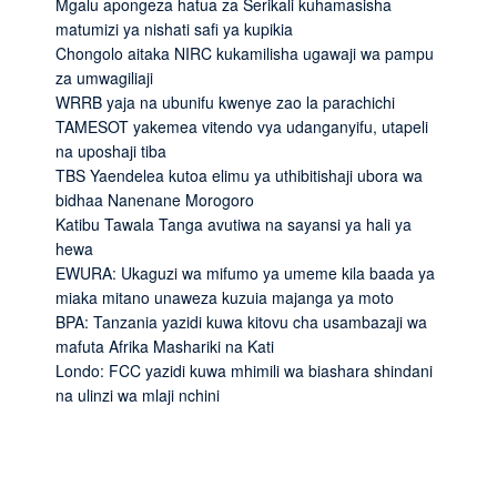
Mgalu apongeza hatua za Serikali kuhamasisha
matumizi ya nishati safi ya kupikia
Chongolo aitaka NIRC kukamilisha ugawaji wa pampu
za umwagiliaji
WRRB yaja na ubunifu kwenye zao la parachichi
TAMESOT yakemea vitendo vya udanganyifu, utapeli
na uposhaji tiba
TBS Yaendelea kutoa elimu ya uthibitishaji ubora wa
bidhaa Nanenane Morogoro
Katibu Tawala Tanga avutiwa na sayansi ya hali ya
hewa
EWURA: Ukaguzi wa mifumo ya umeme kila baada ya
miaka mitano unaweza kuzuia majanga ya moto
BPA: Tanzania yazidi kuwa kitovu cha usambazaji wa
mafuta Afrika Mashariki na Kati
Londo: FCC yazidi kuwa mhimili wa biashara shindani
na ulinzi wa mlaji nchini