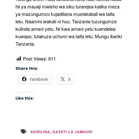
hii ya mauaji mwisho wa siku turarejea katika meza
ya mazungumzo kujadiliana mustakabali wa taifa
letu. Naamini wakati ni huu. Tanzania tuzungumze
kulinda amani yetu. Ni kwa amani yetu kuendelea
kuwapo, tutakuza uchumi wa taifa letu. Mungu ibariki
Tanzania.
Post Views:
611
Share this:
Facebook
X
Like this:
,
AKWILINA
GAZETI LA JAMHURI