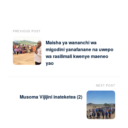
PREVIOUS POST
Maisha ya wananchi wa
migodini yanafanane na uwepo
wa rasilimali kwenye maeneo
yao
NEXT POST
Musoma Vijijini inateketea (2)