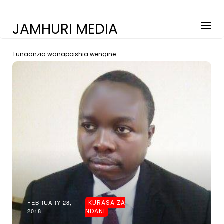
JAMHURI MEDIA
Tunaanzia wanapoishia wengine
FEBRUARY 28,
KURASA ZA
2018
NDANI