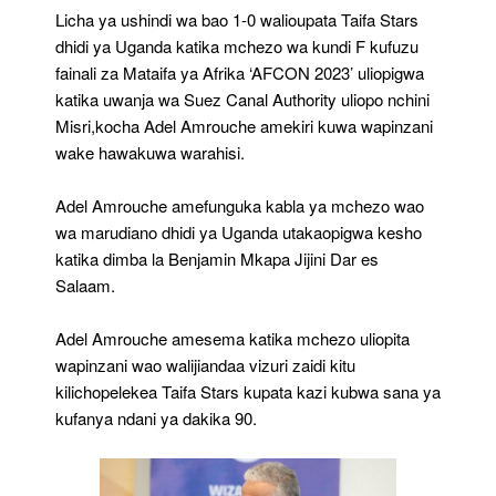
Licha ya ushindi wa bao 1-0 walioupata Taifa Stars
dhidi ya Uganda katika mchezo wa kundi F kufuzu
fainali za Mataifa ya Afrika ‘AFCON 2023’ uliopigwa
katika uwanja wa Suez Canal Authority uliopo nchini
Misri,kocha Adel Amrouche amekiri kuwa wapinzani
wake hawakuwa warahisi.
Adel Amrouche amefunguka kabla ya mchezo wao
wa marudiano dhidi ya Uganda utakaopigwa kesho
katika dimba la Benjamin Mkapa Jijini Dar es
Salaam.
Adel Amrouche amesema katika mchezo uliopita
wapinzani wao walijiandaa vizuri zaidi kitu
kilichopelekea Taifa Stars kupata kazi kubwa sana ya
kufanya ndani ya dakika 90.