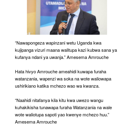
“Nawapongeza wapinzani wetu Uganda kwa
kujipanga vizuri maana walitupa kazi kubwa sana ya
kufanya ndani ya uwanja.” Amesema Amrouche
Hata hivyo Amrouche ameahidi kuwapa furaha
watanzania, wapenzi wa soka na wote waliowapa
ushirikiano katika mchezo wao wa kwanza.
“Naahidi nitafanya kila kitu kwa uwezo wangu
kuhakikisha tunawapa furaha Watanzania na wale
wote waliotupa sapoti yao kwenye mchezo huu.”
Amesema Amrouche