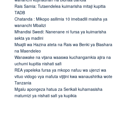
Rais Samia: Tutaendelea kuimarisha mitaji kupitia
TADB
Chatanda : Mikopo asilimia 10 imebadili maisha ya
wananchi Mbalizi
Mhandisi Swedi: Nanenane ni fursa ya kuimarisha
sekta ya madini
Msajili wa Hazina ateta na Rais wa Benki ya Biashara
na Maendeleo
Wanawake na vijana waaswa kuchangamkia ajira na
uchumi kupitia nishati safi
REA yapeleka fursa ya mkopo nafuu wa ujenzi wa
vituo vidogo vya mafuta vijijini kwa wanaushirika wote
Tanzania
Mgalu apongeza hatua za Serikali kuhamasisha
matumizi ya nishati safi ya kupikia