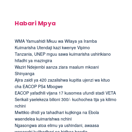
Habari Mpya
WMA Yamuahidi Mkuu wa Wilaya ya Iramba
Kuimarisha Utendaji kazi kwenye Vipimo
Tanzania, UNEP mguu sawa kuimarisha ushirikiano
hifadhi ya mazingira
Waziri Ndejembi aanza ziara maalum mkoani
Shinyanga
Ajira zaidi ya 420 zazalishwa kupitia ujenzi wa kituo
cha EACOP PS4 Mbogwe
EACOP yafadhili vijana 17 kusomea ufundi stadi VETA
Serikali yaelekeza bilioni 300/- kuchochea tija ya kilimo
nchini
Mwitikio dhidi ya tahadhari kujikinga na Ebola
waendelea kuimarishwa nchini
Ngasongwa atoa elimu ya ushindani, awaasa
wananchi kujihadhari na bidhaa bandia