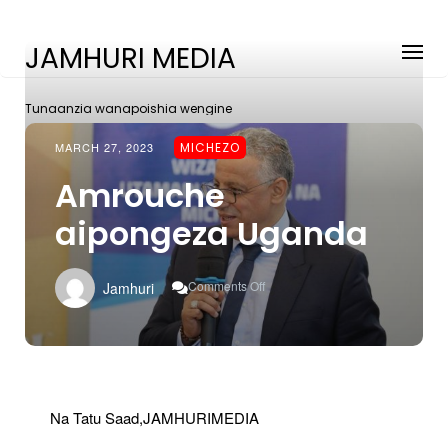
JAMHURI MEDIA
Tunaanzia wanapoishia wengine
MARCH 27, 2023
MICHEZO
Amrouche
aipongeza Uganda
On
Comments Off
Jamhuri
Amrouche
Aipongeza
Uganda
Na Tatu Saad,JAMHURIMEDIA