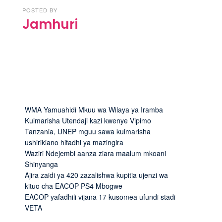
POSTED BY
Jamhuri
WMA Yamuahidi Mkuu wa Wilaya ya Iramba
Kuimarisha Utendaji kazi kwenye Vipimo
Tanzania, UNEP mguu sawa kuimarisha
ushirikiano hifadhi ya mazingira
Waziri Ndejembi aanza ziara maalum mkoani
Shinyanga
Ajira zaidi ya 420 zazalishwa kupitia ujenzi wa
kituo cha EACOP PS4 Mbogwe
EACOP yafadhili vijana 17 kusomea ufundi stadi
VETA