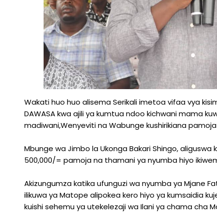
Wakati huo huo alisema Serikali imetoa vifaa vya kisim
DAWASA kwa ajili ya kumtua ndoo kichwani mama ku
madiwani,Wenyeviti na Wabunge kushirikiana pamoja
Mbunge wa Jimbo la Ukonga Bakari Shingo, aliguswa ka
500,000/= pamoja na thamani ya nyumba hiyo ikiwemo
Akizungumza katika ufunguzi wa nyumba ya Mjane Fa
ilikuwa ya Matope alipokea kero hiyo ya kumsaidia ku
kuishi sehemu ya utekelezaji wa Ilani ya chama cha M