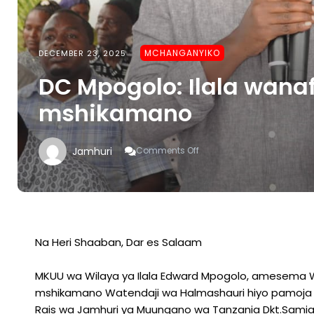
MCHANGANYIKO
DECEMBER 23, 2025
DC Mpogolo: Ilala wan
mshikamano
On
Jamhuri
Comments Off
DC
Mpogolo:
Ilala
Wanafanyakazi
Kwa
Umoja
Na
Na Heri Shaaban, Dar es Salaam
Mshikamano
MKUU wa Wilaya ya Ilala Edward Mpogolo, amesema Wi
mshikamano Watendaji wa Halmashauri hiyo pamoja 
Rais wa Jamhuri ya Muungano wa Tanzania Dkt.Samia