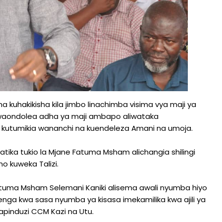
a kuhakikisha kila jimbo linachimba visima vya maji ya
waondolea adha ya maji ambapo aliwataka
 kutumikia wananchi na kuendeleza Amani na umoja.
tika tukio la Mjane Fatuma Msham alichangia shilingi
 kuweka Talizi.
tuma Msham Selemani Kaniki alisema awali nyumba hiyo
jenga kwa sasa nyumba ya kisasa imekamilika kwa ajili ya
apinduzi CCM Kazi na Utu.