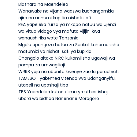
Biashara na Maendeleo
Wanawake na vijana waaswa kuchangamkia
ajira na uchumi kupitia nishati safi
REA yapeleka fursa ya mkopo nafuu wa ujenzi
wa vituo vidogo vya mafuta vijijini kwa
wanaushirika wote Tanzania
Mgalu apongeza hatua za Serikali kuhamasisha
matumizi ya nishati safi ya kupikia
Chongolo aitaka NIRC kukamilisha ugawaji wa
pampu za umwagiliaji
WRRB yaja na ubunifu kwenye zao la parachichi
TAMESOT yakemea vitendo vya udanganyifu,
utapeli na uposhaji tiba
TBS Yaendelea kutoa elimu ya uthibitishaji
ubora wa bidhaa Nanenane Morogoro