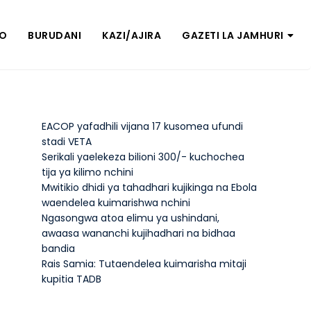
ZO
BURUDANI
KAZI/AJIRA
GAZETI LA JAMHURI
EACOP yafadhili vijana 17 kusomea ufundi
stadi VETA
Serikali yaelekeza bilioni 300/- kuchochea
tija ya kilimo nchini
Mwitikio dhidi ya tahadhari kujikinga na Ebola
waendelea kuimarishwa nchini
Ngasongwa atoa elimu ya ushindani,
awaasa wananchi kujihadhari na bidhaa
bandia
Rais Samia: Tutaendelea kuimarisha mitaji
kupitia TADB