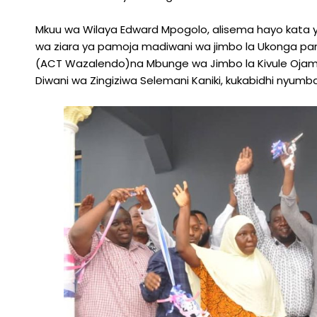
Mkuu wa Wilaya Edward Mpogolo, alisema hayo kata ya 
wa ziara ya pamoja madiwani wa jimbo la Ukonga pa
(ACT Wazalendo)na Mbunge wa Jimbo la Kivule Ojambi 
Diwani wa Zingiziwa Selemani Kaniki, kukabidhi ny