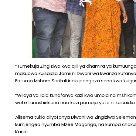
“Tumekuja Zingiziwa kwa ajili ya dhamira ya kumuu
makubwa kuisaidia Jamii ni Diwani wa kwanza kufa
Fatuma Msham Serikali inakupongeza sana kwa kuigu
“Wilaya ya Ilala tunafanya kazi kwa umoja na mshika
wote tunashirikiana nao kazi pamoja yote ni kuisaidia
Alisema tukio aliyofanya Diwani wa Zingiziwa Seleman
kumjengea nyumba Mzee Maganga, na kumpa chakula z
Kaniki.