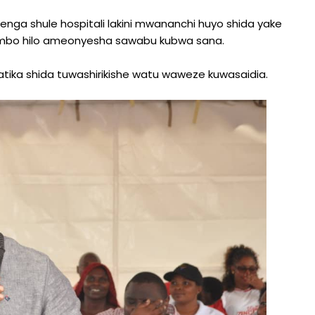
nga shule hospitali lakini mwananchi huyo shida yake
 jambo hilo ameonyesha sawabu kubwa sana.
atika shida tuwashirikishe watu waweze kuwasaidia.