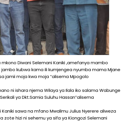
nga mkono Diwani Selemani Kaniki ,amefanya mambo
nya jambo kubwa kama ili kumjengea nyumba mama Mjane
sa jamii moja kwa moja “alisema Mpogolo
mano ni ishara njema Wilaya ya Ilala iko salama Wabunge
 Serikali ya Dkt.Samia Suluhu Hassan”alisema
i Kaniki sawa na mfano Mwalimu Julius Nyerere aliweza
ote hizi ni sehemu ya sifa ya Kiongozi Selemani