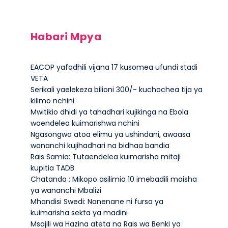
Habari Mpya
EACOP yafadhili vijana 17 kusomea ufundi stadi
VETA
Serikali yaelekeza bilioni 300/- kuchochea tija ya
kilimo nchini
Mwitikio dhidi ya tahadhari kujikinga na Ebola
waendelea kuimarishwa nchini
Ngasongwa atoa elimu ya ushindani, awaasa
wananchi kujihadhari na bidhaa bandia
Rais Samia: Tutaendelea kuimarisha mitaji
kupitia TADB
Chatanda : Mikopo asilimia 10 imebadili maisha
ya wananchi Mbalizi
Mhandisi Swedi: Nanenane ni fursa ya
kuimarisha sekta ya madini
Msajili wa Hazina ateta na Rais wa Benki ya