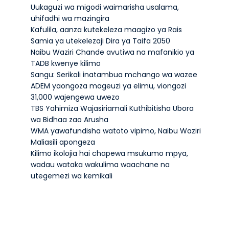
Uukaguzi wa migodi waimarisha usalama,
uhifadhi wa mazingira
Kafulila, aanza kutekeleza maagizo ya Rais
Samia ya utekelezaji Dira ya Taifa 2050
Naibu Waziri Chande avutiwa na mafanikio ya
TADB kwenye kilimo
Sangu: Serikali inatambua mchango wa wazee
ADEM yaongoza mageuzi ya elimu, viongozi
31,000 wajengewa uwezo
TBS Yahimiza Wajasiriamali Kuthibitisha Ubora
wa Bidhaa zao Arusha
WMA yawafundisha watoto vipimo, Naibu Waziri
Maliasili apongeza
Kilimo ikolojia hai chapewa msukumo mpya,
wadau wataka wakulima waachane na
utegemezi wa kemikali