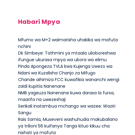
Habari Mpya
Mfumo wa M+2 waimarisha uhakika wa mafuta
nchini
Dk Simbeye: Tathmini ya mtaala ulioboreshwa
ifungue ukurasa mpya wa ubora wa elimu
Pinda Apongeza TVLA kwa Kujenga Uwezo wa
Ndani wa Kuzalisha Chanjo za Mifugo
Chande aihimiza FCC kuwafikia wananchi wengi
zaidi kupitia Nanenane
NMB yageuza Nanenane kuwa darasa la fursa,
maarifa na uwezeshaji
Serikali inatambua mchango wa wazee: Waziri
Sangu
Rais Samia, Museveni washuhudia makubaliano
ya trilioni 56 kuifanya Tanga kituo kikuu cha
nishati ya mafuta