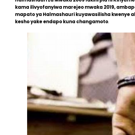
kama ilivyofanyiwa marejeo mwaka 2019, ambapo 
mapato ya Halmashauri kuyawasilisha kwenye ak
kesho yake endapo kuna changamoto
.