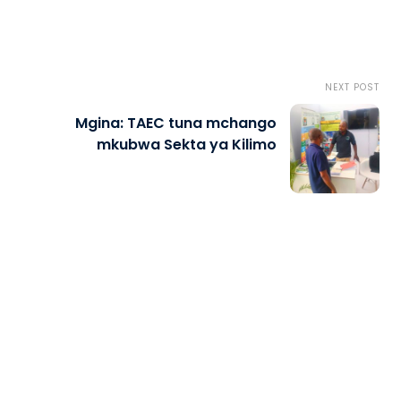
NEXT POST
Mgina: TAEC tuna mchango
mkubwa Sekta ya Kilimo