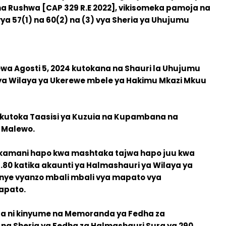
na Rushwa [CAP 329 R.E 2022], vikisomeka pamoja na
vya 57(1) na 60(2) na (3) vya Sheria ya Uhujumu
wa Agosti 5, 2024 kutokana na Shauri la Uhujumu
 ya Wilaya ya Ukerewe mbele ya Hakimu Mkazi Mkuu
 kutoka Taasisi ya Kuzuia na Kupambana na
 Malewo.
hakamani hapo kwa mashtaka tajwa hapo juu kwa
46.80 katika akaunti ya Halmashauri ya Wilaya ya
nye vyanzo mbali mbali vya mapato vya
apato.
jua ni kinyume na Memoranda ya Fedha za
 na Sheria ya Fedha za Halmashauri Sura ya 290