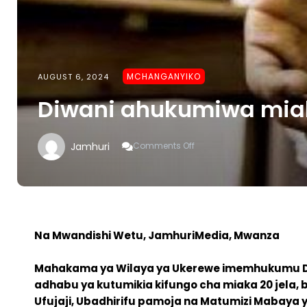
MCHANGANYIKO
AUGUST 6, 2024
Diwani ahukumiwa miaka
On
Jamhuri
Comments Off
Diwani
Ahukumiwa
Miaka
Miwili
Jela
Na Mwandishi Wetu, JamhuriMedia, Mwanza
Mahakama ya Wilaya ya Ukerewe imemhukumu Diwa
adhabu ya kutumikia kifungo cha miaka 20 jela,
Ufujaji, Ubadhirifu pamoja na Matumizi Mabaya 