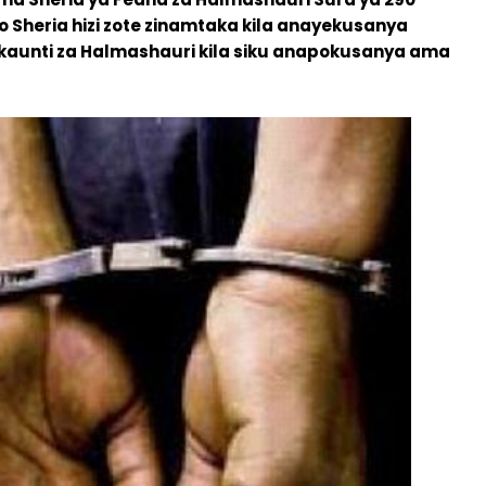
Sheria hizi zote zinamtaka kila anayekusanya
aunti za Halmashauri kila siku anapokusanya ama