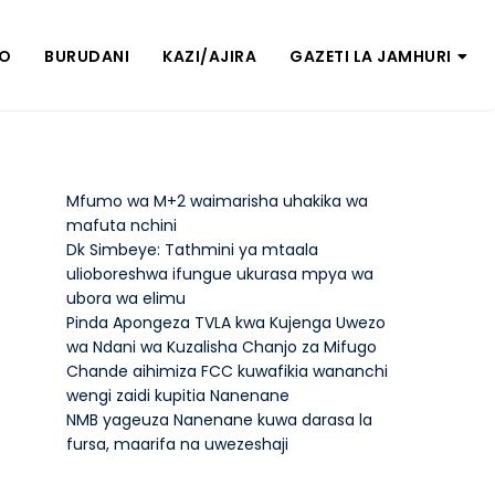
ZO
BURUDANI
KAZI/AJIRA
GAZETI LA JAMHURI
Mfumo wa M+2 waimarisha uhakika wa
mafuta nchini
Dk Simbeye: Tathmini ya mtaala
ulioboreshwa ifungue ukurasa mpya wa
ubora wa elimu
Pinda Apongeza TVLA kwa Kujenga Uwezo
wa Ndani wa Kuzalisha Chanjo za Mifugo
Chande aihimiza FCC kuwafikia wananchi
wengi zaidi kupitia Nanenane
NMB yageuza Nanenane kuwa darasa la
fursa, maarifa na uwezeshaji