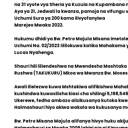
na 31 vyote vya Sheria ya Kuzuia na Kupambana 
Aya ya 21, Jedwali la kwanza, pamoja na vifungu 
Uchumi Sura ya 200 kama ilivyofanyiwa
Marejeo Mwaka 2022.
Hukumu dhidi ya Bw. Petro Majula Misana imetole
Uchumi Na. 02/2023 lililokuwa katika Mahakama
Lucas Nyahenga.
Shauri hili liliendeshwa na Mwendesha Mashtaka
Rushwa (TAKUKURU) Mkoa wa Mwanza Bw. Moses
Awali ilielezwa kuwa Mshtakiwa alifikishwa Ma
kushindwa kuwasilisha kiasi cha shilingi 5,198,5
Ukerewe, fedha ambazo alizikusanya kutoka kwe
Halmashauri hiyo akiwa wakala wa kukusanya m
Bw. Petro Misana Majula alifanya hivyo huku aki
Halmashauri za Mwaka 2009 lakini pia ni Kinyume