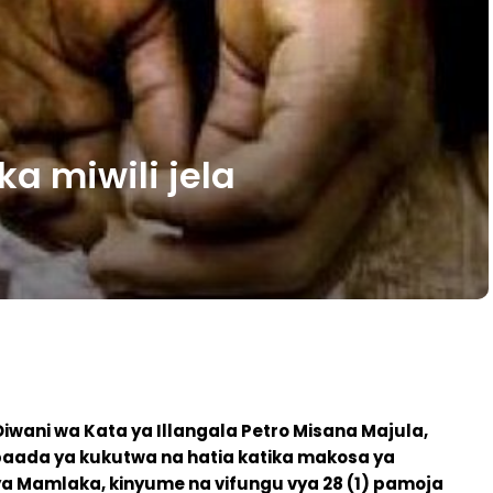
 miwili jela
ni wa Kata ya Illangala Petro Misana Majula,
 baada ya kukutwa na hatia katika makosa ya
ya Mamlaka, kinyume na vifungu vya 28 (1) pamoja