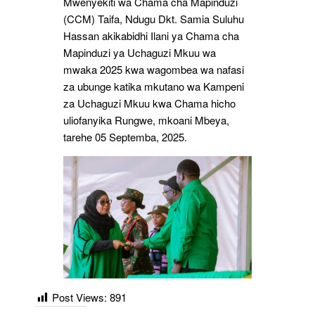
Mwenyekiti wa Chama cha Mapinduzi
(CCM) Taifa, Ndugu Dkt. Samia Suluhu
Hassan akikabidhi Ilani ya Chama cha
Mapinduzi ya Uchaguzi Mkuu wa
mwaka 2025 kwa wagombea wa nafasi
za ubunge katika mkutano wa Kampeni
za Uchaguzi Mkuu kwa Chama hicho
uliofanyika Rungwe, mkoani Mbeya,
tarehe 05 Septemba, 2025.
Post Views:
891