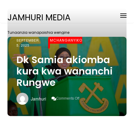
JAMHURI MEDIA
Tunaanzia wanapoishia wengine
SEPTEMBER
MCHANGANYIKO
5, 2025
Dk Samia akiomba
kura kwa wananchi
Rungwe
On
Comments Off
Jamhuri
Dk
Samia
Akiomba
Kura
Kwa
Wananchi