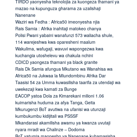
TIRDO yaonyesha teknolojia za kuongeza thamani ya
mazao na kupunguza gharama za uzalishaji
Nanenane
Waziri wa Fedha : Africa50 imeonyesha njia
Rais Samia : Afrika inahitaji matokeo chanya
Polisi Pwani yabaini wanafunzi 573 waliacha shule,
114 warejeshwa kwa oparesheni maalum
Wakulima, wafugaji, wavuvi wapongezwa kwa
kuchangia utoshelevu wa chakula nchini
CDICD yaongeza thamani ya black granite
Rais Dk Samia afungua Mkutano wa Wanahisa wa
Africa50 na Jukwaa la Miundombinu Afrika Dar
Taasisi 54 za Umma kuwasilisha taarifa za utendaji wa
uwekezaji kwa kamati za Bunge
EACOP yatoa Dola za Kimarekani milioni 1.06
kuimarisha huduma za afya Tanga, Geita
Mkurugenzi BoT avutiwa na ufanisi wa utunzaji
kumbukumbu kidijitali wa PSSSF
Mkandarasi akamilisha awamu ya kwanza uvutaji
nyara mradi wa Chalinze – Dodoma
BoT yatumia maonesho ya Nanenane kuhamasisha