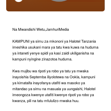
Yaongoza
Kwa
Intaneti
Yenye
Spidi
Nchini
Na Mwandishi Wetu,JamhuriMedia
KAMPUNI ya simu za mkononi ya Halotel Tanzania
imeshika usukani mara ya tatu kwa kuwa na huduma
ya intaneti yenye spidi ya kasi zaidi ukiliganisha na
kampuni nyingine zinazotoa huduma.
Kwa mujibu wa ripoti ya robo ya tatu ya mwaka
inayoishia Septemba iliyolotewa na Ookla, kampuni
ya kimataifa inayofanya utafiti wa masoko ya
mitandao ya simu na masuala ya uungaishi, Halotel
imeongoza kwenye utafiti kwenye ripoti ya robo ya
kwanza, pili na tatu mfululizo mwaka huu.