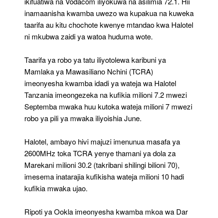
ikifuatiwa na Vodacom iliyokuwa na asilimia 72.1. Hii
inamaanisha kwamba uwezo wa kupakua na kuweka
taarifa au kitu chochote kwenye mtandao kwa Halotel
ni mkubwa zaidi ya watoa huduma wote.
Taarifa ya robo ya tatu iliyotolewa karibuni ya
Mamlaka ya Mawasiliano Nchini (TCRA)
imeonyesha kwamba idadi ya wateja wa Halotel
Tanzania imeongezeka na kufikia milioni 7.2 mwezi
Septemba mwaka huu kutoka wateja milioni 7 mwezi
robo ya pili ya mwaka iliyoishia June.
Halotel, ambayo hivi majuzi imenunua masafa ya
2600MHz toka TCRA yenye thamani ya dola za
Marekani milioni 30.2 (takribani shilingi bilioni 70),
imesema inatarajia kufikisha wateja milioni 10 hadi
kufikia mwaka ujao.
Ripoti ya Ookla imeonyesha kwamba mkoa wa Dar