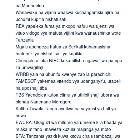
na Maendeleo
Wanawake na vijana waaswa kuchangamkia ajira na
uchumi kupitia nishati safi
REA yapeleka fursa ya mkopo nafuu wa ujenzi wa
vituo vidogo vya mafuta vijijini kwa wanaushirika wote
Tanzania
Mgalu apongeza hatua za Serikali kuhamasisha
matumizi ya nishati safi ya kupikia
Chongolo aitaka NIRC kukamilisha ugawaji wa pampu
za umwagiliaji
WRRB yaja na ubunifu kwenye zao la parachichi
TAMESOT yakemea vitendo vya udanganyifu, utapeli
na uposhaji tiba
TBS Yaendelea kutoa elimu ya uthibitishaji ubora wa
bidhaa Nanenane Morogoro
Katibu Tawala Tanga avutiwa na sayansi ya hali ya
hewa
EWURA: Ukaguzi wa mifumo ya umeme kila baada ya
miaka mitano unaweza kuzuia majanga ya moto
BPA: Tanzania yazidi kuwa kitovu cha usambazaji wa