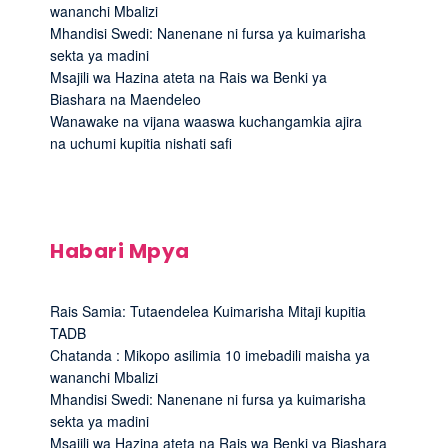
wananchi Mbalizi
Mhandisi Swedi: Nanenane ni fursa ya kuimarisha
sekta ya madini
Msajili wa Hazina ateta na Rais wa Benki ya
Biashara na Maendeleo
Wanawake na vijana waaswa kuchangamkia ajira
na uchumi kupitia nishati safi
Habari Mpya
Rais Samia: Tutaendelea Kuimarisha Mitaji kupitia
TADB
Chatanda : Mikopo asilimia 10 imebadili maisha ya
wananchi Mbalizi
Mhandisi Swedi: Nanenane ni fursa ya kuimarisha
sekta ya madini
Msajili wa Hazina ateta na Rais wa Benki ya Biashara