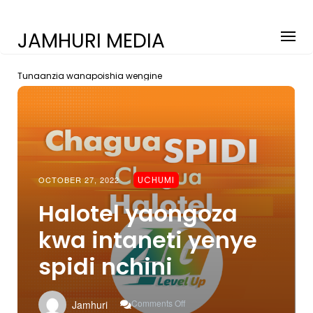
JAMHURI MEDIA
Tunaanzia wanapoishia wengine
OCTOBER 27, 2022
UCHUMI
Halotel yaongoza
kwa intaneti yenye
spidi nchini
On
Comments Off
Jamhuri
Halotel