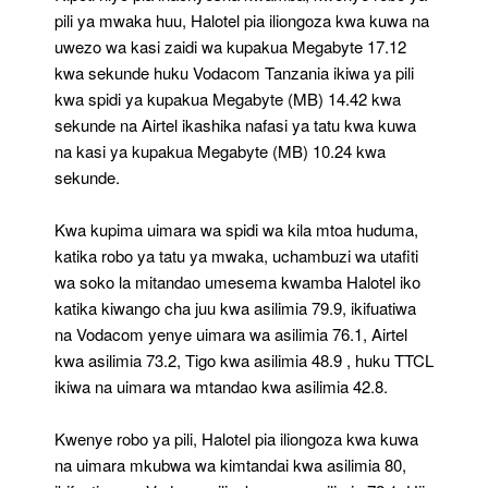
pili ya mwaka huu, Halotel pia iliongoza kwa kuwa na
uwezo wa kasi zaidi wa kupakua Megabyte 17.12
kwa sekunde huku Vodacom Tanzania ikiwa ya pili
kwa spidi ya kupakua Megabyte (MB) 14.42 kwa
sekunde na Airtel ikashika nafasi ya tatu kwa kuwa
na kasi ya kupakua Megabyte (MB) 10.24 kwa
sekunde.
Kwa kupima uimara wa spidi wa kila mtoa huduma,
katika robo ya tatu ya mwaka, uchambuzi wa utafiti
wa soko la mitandao umesema kwamba Halotel iko
katika kiwango cha juu kwa asilimia 79.9, ikifuatiwa
na Vodacom yenye uimara wa asilimia 76.1, Airtel
kwa asilimia 73.2, Tigo kwa asilimia 48.9 , huku TTCL
ikiwa na uimara wa mtandao kwa asilimia 42.8.
Kwenye robo ya pili, Halotel pia iliongoza kwa kuwa
na uimara mkubwa wa kimtandai kwa asilimia 80,