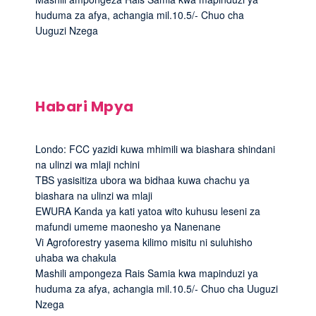
huduma za afya, achangia mil.10.5/- Chuo cha
Uuguzi Nzega
Habari Mpya
Londo: FCC yazidi kuwa mhimili wa biashara shindani
na ulinzi wa mlaji nchini
TBS yasisitiza ubora wa bidhaa kuwa chachu ya
biashara na ulinzi wa mlaji
EWURA Kanda ya kati yatoa wito kuhusu leseni za
mafundi umeme maonesho ya Nanenane
Vi Agroforestry yasema kilimo misitu ni suluhisho
uhaba wa chakula
Mashili ampongeza Rais Samia kwa mapinduzi ya
huduma za afya, achangia mil.10.5/- Chuo cha Uuguzi
Nzega