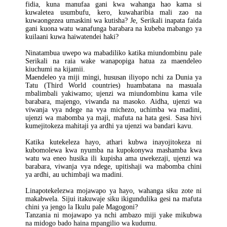
fidia, kuna manufaa gani kwa wahanga hao kama si
kuwaletea usumbufu, kero, kuwaharibia mali zao na
kuwaongezea umaskini wa kutisha? Je, Serikali inapata faida
gani kuona watu wanafunga barabara na kubeba mabango ya
kuilaani kuwa haiwatendei haki?
Ninatambua uwepo wa mabadiliko katika miundombinu pale
Serikali na raia wake wanapopiga hatua za maendeleo
kiuchumi na kijamii.
Maendeleo ya miji mingi, hususan iliyopo nchi za Dunia ya
Tatu (Third World countries) huambatana na masuala
mbalimbali yakiwamo; ujenzi wa miundombinu kama vile
barabara, majengo, viwanda na masoko. Aidha, ujenzi wa
viwanja vya ndege na vya michezo, uchimba wa madini,
ujenzi wa mabomba ya maji, mafuta na hata gesi. Sasa hivi
kumejitokeza mahitaji ya ardhi ya ujenzi wa bandari kavu.
Katika kutekeleza hayo, athari kubwa inayojitokeza ni
kubomolewa kwa nyumba na kupokonywa mashamba kwa
watu wa eneo husika ili kupisha ama uwekezaji, ujenzi wa
barabara, viwanja vya ndege, upitishaji wa mabomba chini
ya ardhi, au uchimbaji wa madini.
Linapotekelezwa mojawapo ya hayo, wahanga siku zote ni
makabwela. Sijui itakuwaje siku ikigundulika gesi na mafuta
chini ya jengo la Ikulu pale Magogoni?
Tanzania ni mojawapo ya nchi ambazo miji yake mikubwa
na midogo bado haina mpangilio wa kudumu.