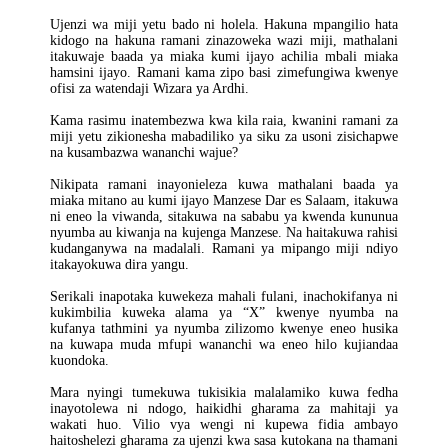
Ujenzi wa miji yetu bado ni holela. Hakuna mpangilio hata
kidogo na hakuna ramani zinazoweka wazi miji, mathalani
itakuwaje baada ya miaka kumi ijayo achilia mbali miaka
hamsini ijayo. Ramani kama zipo basi zimefungiwa kwenye
ofisi za watendaji Wizara ya Ardhi.
Kama rasimu inatembezwa kwa kila raia, kwanini ramani za
miji yetu zikionesha mabadiliko ya siku za usoni zisichapwe
na kusambazwa wananchi wajue?
Nikipata ramani inayonieleza kuwa mathalani baada ya
miaka mitano au kumi ijayo Manzese Dar es Salaam, itakuwa
ni eneo la viwanda, sitakuwa na sababu ya kwenda kununua
nyumba au kiwanja na kujenga Manzese. Na haitakuwa rahisi
kudanganywa na madalali. Ramani ya mipango miji ndiyo
itakayokuwa dira yangu.
Serikali inapotaka kuwekeza mahali fulani, inachokifanya ni
kukimbilia kuweka alama ya “X” kwenye nyumba na
kufanya tathmini ya nyumba zilizomo kwenye eneo husika
na kuwapa muda mfupi wananchi wa eneo hilo kujiandaa
kuondoka.
Mara nyingi tumekuwa tukisikia malalamiko kuwa fedha
inayotolewa ni ndogo, haikidhi gharama za mahitaji ya
wakati huo. Vilio vya wengi ni kupewa fidia ambayo
haitoshelezi gharama za ujenzi kwa sasa kutokana na thamani