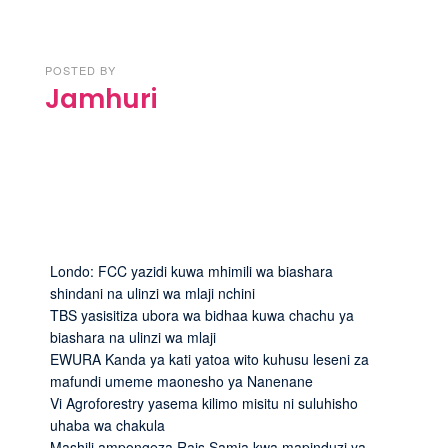
POSTED BY
Jamhuri
Londo: FCC yazidi kuwa mhimili wa biashara
shindani na ulinzi wa mlaji nchini
TBS yasisitiza ubora wa bidhaa kuwa chachu ya
biashara na ulinzi wa mlaji
EWURA Kanda ya kati yatoa wito kuhusu leseni za
mafundi umeme maonesho ya Nanenane
Vi Agroforestry yasema kilimo misitu ni suluhisho
uhaba wa chakula
Mashili ampongeza Rais Samia kwa mapinduzi ya