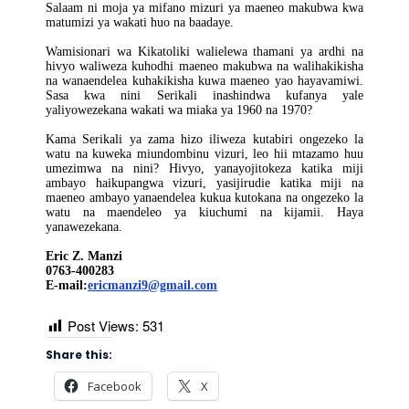
Salaam ni moja ya mifano mizuri ya maeneo makubwa kwa
matumizi ya wakati huo na baadaye.
Wamisionari wa Kikatoliki walielewa thamani ya ardhi na
hivyo waliweza kuhodhi maeneo makubwa na walihakikisha
na wanaendelea kuhakikisha kuwa maeneo yao hayavamiwi.
Sasa kwa nini Serikali inashindwa kufanya yale
yaliyowezekana wakati wa miaka ya 1960 na 1970?
Kama Serikali ya zama hizo iliweza kutabiri ongezeko la
watu na kuweka miundombinu vizuri, leo hii mtazamo huu
umezimwa na nini? Hivyo, yanayojitokeza katika miji
ambayo haikupangwa vizuri, yasijirudie katika miji na
maeneo ambayo yanaendelea kukua kutokana na ongezeko la
watu na maendeleo ya kiuchumi na kijamii. Haya
yanawezekana.
Eric Z. Manzi
0763-400283
E-mail:
ericmanzi9@gmail.com
Post Views:
531
Share this:
Facebook
X