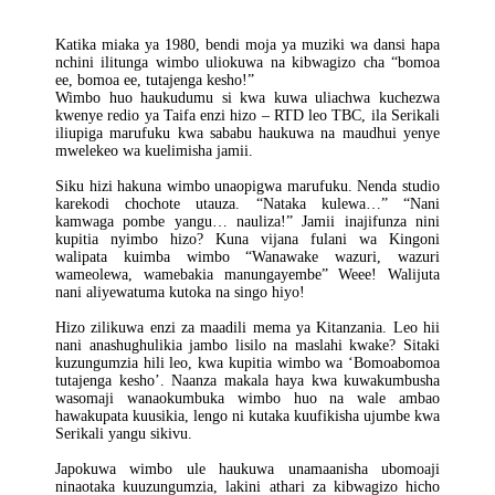
Katika miaka ya 1980, bendi moja ya muziki wa dansi hapa
nchini ilitunga wimbo uliokuwa na kibwagizo cha “bomoa
ee, bomoa ee, tutajenga kesho!”
Wimbo huo haukudumu si kwa kuwa uliachwa kuchezwa
kwenye redio ya Taifa enzi hizo – RTD leo TBC, ila Serikali
iliupiga marufuku kwa sababu haukuwa na maudhui yenye
mwelekeo wa kuelimisha jamii.
Siku hizi hakuna wimbo unaopigwa marufuku. Nenda studio
karekodi chochote utauza. “Nataka kulewa…” “Nani
kamwaga pombe yangu… nauliza!” Jamii inajifunza nini
kupitia nyimbo hizo? Kuna vijana fulani wa Kingoni
walipata kuimba wimbo “Wanawake wazuri, wazuri
wameolewa, wamebakia manungayembe” Weee! Walijuta
nani aliyewatuma kutoka na singo hiyo!
Hizo zilikuwa enzi za maadili mema ya Kitanzania. Leo hii
nani anashughulikia jambo lisilo na maslahi kwake? Sitaki
kuzungumzia hili leo, kwa kupitia wimbo wa ‘Bomoabomoa
tutajenga kesho’. Naanza makala haya kwa kuwakumbusha
wasomaji wanaokumbuka wimbo huo na wale ambao
hawakupata kuusikia, lengo ni kutaka kuufikisha ujumbe kwa
Serikali yangu sikivu.
Japokuwa wimbo ule haukuwa unamaanisha ubomoaji
ninaotaka kuuzungumzia, lakini athari za kibwagizo hicho