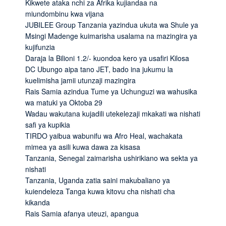
Kikwete ataka nchi za Afrika kujiandaa na
miundombinu kwa vijana
JUBILEE Group Tanzania yazindua ukuta wa Shule ya
Msingi Madenge kuimarisha usalama na mazingira ya
kujifunzia
Daraja la Bilioni 1.2/- kuondoa kero ya usafiri Kilosa
DC Ubungo aipa tano JET, bado ina jukumu la
kuelimisha jamii utunzaji mazingira
Rais Samia azindua Tume ya Uchunguzi wa wahusika
wa matuki ya Oktoba 29
Wadau wakutana kujadili utekelezaji mkakati wa nishati
safi ya kupikia
TIRDO yaibua wabunifu wa Afro Heal, wachakata
mimea ya asili kuwa dawa za kisasa
Tanzania, Senegal zaimarisha ushirikiano wa sekta ya
nishati
Tanzania, Uganda zatia saini makubaliano ya
kuiendeleza Tanga kuwa kitovu cha nishati cha
kikanda
Rais Samia afanya uteuzi, apangua