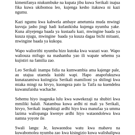
kimenifanya niukumbuke na kupata jibu kuwa Serikali inajua
fika kuwa ukibomoa leo, kujenga kesho itakuwa ni kazi
ngumu.
Kazi ngumu kwa kabwela ambaye ametumia muda mwingi
kuvuja jasho jingi hadi kufanikisha kujenga nyumba yake.
Kuna aliyejenga baada ya kustaafu kazi, mwingine baada ya
kuuza njugu, mwingine baada ya kuuza dagaa bichi mitaani,
mwingine baada ya kukopa.
Wapo waliorithi nyumba hizo kutoka kwa wazazi wao. Wapo
waliouza mifugo na mashamba yao ili wapate sehemu ya
kujistiri na familia zao.
Leo Serikali inampa fidia na kumwambia ama kajenge pale,
au utajua utaenda kuishi wapi. Hapo anapofukuzwa
kunatazamiwa kuiingizia Serikali mamilioni ya shilingi kwa
miaka mingi na hivyo, kuongeza pato la Taifa na kuendelea
kuwanufaisha wachache.
Sehemu hiyo inageuka lulu kwa wawekezaji na shubiri kwa
mmiliki halali. Natambua kuwa ardhi ni mali ya Serikali,
hivyo, Serikali inapohitaji ardhi hiyo kwa manufaa ya umma
lazima waliopanga kwenye ardhi hiyo wataondolewa kwa
namna yoyote ile.
Swali langu: Je, kuwaondoa watu kwa mabavu na
kuwabomolea nyumba zao kwa kisingizio kuwa walishalipwa