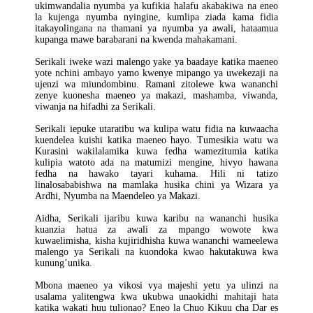
ukimwandalia nyumba ya kufikia halafu akabakiwa na eneo
la kujenga nyumba nyingine, kumlipa ziada kama fidia
itakayolingana na thamani ya nyumba ya awali, hataamua
kupanga mawe barabarani na kwenda mahakamani.
Serikali iweke wazi malengo yake ya baadaye katika maeneo
yote nchini ambayo yamo kwenye mipango ya uwekezaji na
ujenzi wa miundombinu. Ramani zitolewe kwa wananchi
zenye kuonesha maeneo ya makazi, mashamba, viwanda,
viwanja na hifadhi za Serikali.
Serikali iepuke utaratibu wa kulipa watu fidia na kuwaacha
kuendelea kuishi katika maeneo hayo. Tumesikia watu wa
Kurasini wakilalamika kuwa fedha wamezitumia katika
kulipia watoto ada na matumizi mengine, hivyo hawana
fedha na hawako tayari kuhama. Hili ni tatizo
linalosababishwa na mamlaka husika chini ya Wizara ya
Ardhi, Nyumba na Maendeleo ya Makazi.
Aidha, Serikali ijaribu kuwa karibu na wananchi husika
kuanzia hatua za awali za mpango wowote kwa
kuwaelimisha, kisha kujiridhisha kuwa wananchi wameelewa
malengo ya Serikali na kuondoka kwao hakutakuwa kwa
kunung’unika.
Mbona maeneo ya vikosi vya majeshi yetu ya ulinzi na
usalama yalitengwa kwa ukubwa unaokidhi mahitaji hata
katika wakati huu tulionao? Eneo la Chuo Kikuu cha Dar es