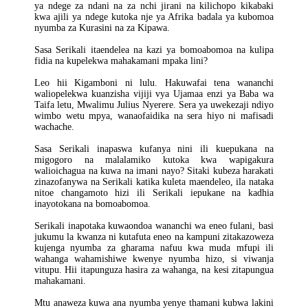
ya ndege za ndani na za nchi jirani na kilichopo kikabaki
kwa ajili ya ndege kutoka nje ya Afrika badala ya kubomoa
nyumba za Kurasini na za Kipawa.
Sasa Serikali itaendelea na kazi ya bomoabomoa na kulipa
fidia na kupelekwa mahakamani mpaka lini?
Leo hii Kigamboni ni lulu. Hakuwafai tena wananchi
waliopelekwa kuanzisha vijiji vya Ujamaa enzi ya Baba wa
Taifa letu, Mwalimu Julius Nyerere. Sera ya uwekezaji ndiyo
wimbo wetu mpya, wanaofaidika na sera hiyo ni mafisadi
wachache.
Sasa Serikali inapaswa kufanya nini ili kuepukana na
migogoro na malalamiko kutoka kwa wapigakura
walioichagua na kuwa na imani nayo? Sitaki kubeza harakati
zinazofanywa na Serikali katika kuleta maendeleo, ila nataka
nitoe changamoto hizi ili Serikali iepukane na kadhia
inayotokana na bomoabomoa.
Serikali inapotaka kuwaondoa wananchi wa eneo fulani, basi
jukumu la kwanza ni kutafuta eneo na kampuni zitakazoweza
kujenga nyumba za gharama nafuu kwa muda mfupi ili
wahanga wahamishiwe kwenye nyumba hizo, si viwanja
vitupu. Hii itapunguza hasira za wahanga, na kesi zitapungua
mahakamani.
Mtu anaweza kuwa ana nyumba yenye thamani kubwa lakini