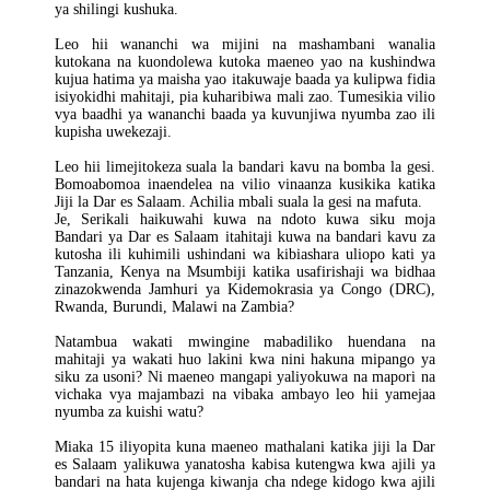
ya shilingi kushuka.
Leo hii wananchi wa mijini na mashambani wanalia
kutokana na kuondolewa kutoka maeneo yao na kushindwa
kujua hatima ya maisha yao itakuwaje baada ya kulipwa fidia
isiyokidhi mahitaji, pia kuharibiwa mali zao. Tumesikia vilio
vya baadhi ya wananchi baada ya kuvunjiwa nyumba zao ili
kupisha uwekezaji.
Leo hii limejitokeza suala la bandari kavu na bomba la gesi.
Bomoabomoa inaendelea na vilio vinaanza kusikika katika
Jiji la Dar es Salaam. Achilia mbali suala la gesi na mafuta.
Je, Serikali haikuwahi kuwa na ndoto kuwa siku moja
Bandari ya Dar es Salaam itahitaji kuwa na bandari kavu za
kutosha ili kuhimili ushindani wa kibiashara uliopo kati ya
Tanzania, Kenya na Msumbiji katika usafirishaji wa bidhaa
zinazokwenda Jamhuri ya Kidemokrasia ya Congo (DRC),
Rwanda, Burundi, Malawi na Zambia?
Natambua wakati mwingine mabadiliko huendana na
mahitaji ya wakati huo lakini kwa nini hakuna mipango ya
siku za usoni? Ni maeneo mangapi yaliyokuwa na mapori na
vichaka vya majambazi na vibaka ambayo leo hii yamejaa
nyumba za kuishi watu?
Miaka 15 iliyopita kuna maeneo mathalani katika jiji la Dar
es Salaam yalikuwa yanatosha kabisa kutengwa kwa ajili ya
bandari na hata kujenga kiwanja cha ndege kidogo kwa ajili