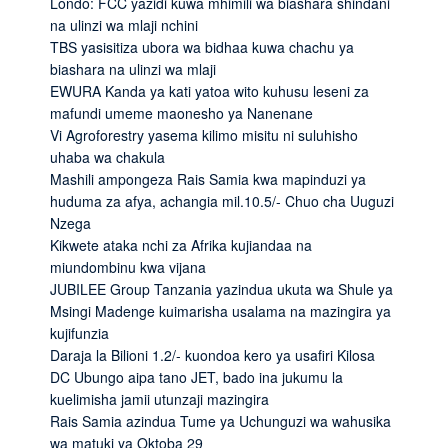
Londo: FCC yazidi kuwa mhimili wa biashara shindani
na ulinzi wa mlaji nchini
TBS yasisitiza ubora wa bidhaa kuwa chachu ya
biashara na ulinzi wa mlaji
EWURA Kanda ya kati yatoa wito kuhusu leseni za
mafundi umeme maonesho ya Nanenane
Vi Agroforestry yasema kilimo misitu ni suluhisho
uhaba wa chakula
Mashili ampongeza Rais Samia kwa mapinduzi ya
huduma za afya, achangia mil.10.5/- Chuo cha Uuguzi
Nzega
Kikwete ataka nchi za Afrika kujiandaa na
miundombinu kwa vijana
JUBILEE Group Tanzania yazindua ukuta wa Shule ya
Msingi Madenge kuimarisha usalama na mazingira ya
kujifunzia
Daraja la Bilioni 1.2/- kuondoa kero ya usafiri Kilosa
DC Ubungo aipa tano JET, bado ina jukumu la
kuelimisha jamii utunzaji mazingira
Rais Samia azindua Tume ya Uchunguzi wa wahusika
wa matuki ya Oktoba 29