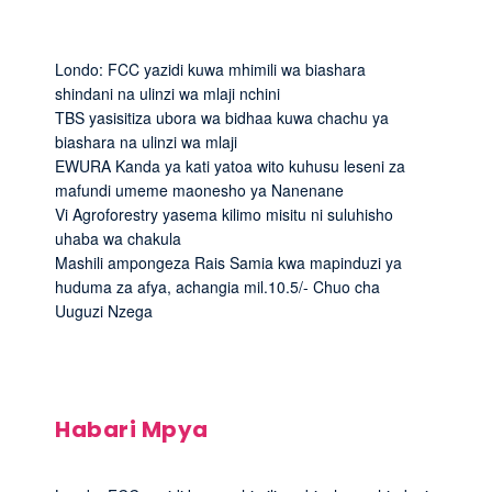
Londo: FCC yazidi kuwa mhimili wa biashara
shindani na ulinzi wa mlaji nchini
TBS yasisitiza ubora wa bidhaa kuwa chachu ya
biashara na ulinzi wa mlaji
EWURA Kanda ya kati yatoa wito kuhusu leseni za
mafundi umeme maonesho ya Nanenane
Vi Agroforestry yasema kilimo misitu ni suluhisho
uhaba wa chakula
Mashili ampongeza Rais Samia kwa mapinduzi ya
huduma za afya, achangia mil.10.5/- Chuo cha
Uuguzi Nzega
Habari Mpya