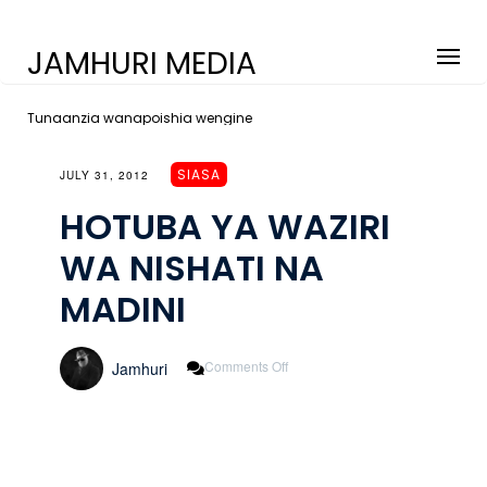
JAMHURI MEDIA
Tunaanzia wanapoishia wengine
SIASA
JULY 31, 2012
HOTUBA YA WAZIRI
WA NISHATI NA
MADINI
On
Comments Off
Jamhuri
HOTUBA
YA
WAZIRI
WA
NISHATI
NA