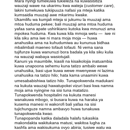
Mara nyingi tumekuwa tukieleza na kuwasisitiza
wauzaji wawe na ukarimu kwa wateja (
customer care
),
lakini tumekuwa tukiipuuza nafasi ya mteja katika
kumsaidia muuzaji awe mkarimu kwake.
Ukamilifu wa kumjali mteja si jukumu la muuzaji ama
mtoa huduma pekee; bali muuzaji ama mtoa huduma
yafaa sana apate ushirikiano kutoka kwa mnunuzi ama
mpokea huduma. Kwa kuwa kila mmoja wetu — iwe ni
kila siku ama iwe ni mara moja moja — huwa
anahusika ama na kuhudumiwa au kununua bidhaa
mbalimbali maeneo tofauti tofauti. Ni vema sana
tujifunze kuwa wanunuzi bora badala ya kila siku kulia
na wauzaji wabaya wasiotujali.
Kanuni ya maumbile, kiasili na kisaikolojia inatuambia
kuwa unapoona sehemu kuna tatizo ambalo wewe
unahusika, basi ujue kuwa wewe mwenyewe ni lazima
unahusika na tatizo hilo; hata kama unaamini kuwa
umesababishiwa tatizo hilo.
Tunapokwenda madukani
na kukuta wauzaji hawatupokei vizuri basi kwa namna
moja ama nyingine na sisi tuna matatizo.
Tunapokwenda hospitalini na kukuta manesi
wanakuwa mbogo, si busara kuwa na haraka ya
kusema manesi ni wakorofi bali yafaa na sisi
tujichunguze namna ambavyo huwa tunakuwa
tunapokwenda kwao.
Tunapopanda katika daladala halafu tukasikia
makondakta wakitukana matusi, wakitoa lugha za
kashfa ama wakisukuma ovyo abiria; tusiwe watu wa