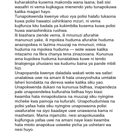
kuharakisha kusema makonda wana laana; bali sisi
wasafiri ni vema kujikagua mienendo yetu tunapokuwa
katika magari hayo.
Tunapokwenda kwenye vituo vya polisi halafu tukaona
kuwa polisi hawatoi ushirikiano mzuri, ni vema
kujifunza kitu badala ya kukimbilia kusema kuwa polisi
huwa wanashinikiza rushwa.
Ili biashara ziende vema, ili mnunuzi afurahie
manunuzi yake, ili mpokea huduma afurahie huduma
anazopokea ni lazima muuzaji na mnunuzi, mtoa
huduma na mpokea huduma — wote wawe katika
mtazamo na fikra chanya tena zinazooana. Kununua
ama kupokea huduma kunatakiwa kuwe ni tendo
linalojenga uhusiano wa kudumu baina ya pande mbili
hizi.
Unapopanda kwenye daladala wakati wote wa safari
unatakiwa uwe na amani ili hata unavyoshuka umtakie
laheri kondakta na dereva wake katika siku yao.
Unapokwenda dukani na kununua bidhaa, inapendeza
pale unapoendelea kuifurahia bidhaa hiyo kiasi
kwamba hata mnapokutana na muuzaji siku nyingine
mcheke kwa pamoja na kufurahi. Unapohudumiwa na
polisi yafaa hata siku nyingine unapowaona polisi
uwafurahie na siyo baadaye uwe unawaona kama ni
mashetani. Mama mjamzito, nesi anapokusaidia
kujifungua yafaa uwe na amani naye kiasi kwamba
hata mtoto anapokua usiweke picha ya ushetani wa
nesi huyo.