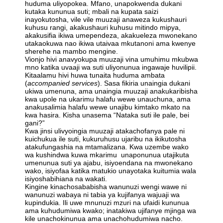
huduma uliyopokea. Mfano, unapokwenda dukani
kutaka kununua suti; mbali na kupata saizi
inayokutosha, vile vile muuzaji anaweza kukushauri
kuhusu rangi, akakushauri kuhusu mitindo mipya,
akakusifia ikiwa umependeza, akakueleza mwonekano
utakaokuwa nao ikiwa utaivaa mkutanoni ama kwenye
sherehe na mambo mengine.
Vionjo hivi anavyokupa muuzaji vina umuhimu mkubwa
mno katika uvaaji wa suti uliyonunua ingawaje huvilipii.
Kitaalamu hivi huwa tunaita huduma ambata
(
accompanied services
). Sasa fikiria unaingia dukani
ukiwa umenuna, ama unaingia muuzaji anakukaribisha
kwa upole na ukarimu halafu wewe unauchuna, ama
anakusalimia halafu wewe unajibu kimtako mkato na
kwa hasira. Kisha unasema “Nataka suti ile pale, bei
gani?”
Kwa jinsi ulivyoingia muuzaji atakachofanya pale ni
kuichukua ile suti, kukuruhusu ujaribu na ikikutosha
atakufungashia na mtamalizana. Kwa uzembe wako
wa kushindwa kuwa mkarimu unaponunua utajikuta
umenunua suti ya ajabu, isiyoendana na mwonekano
wako, isiyofaa katika matukio unayotaka kuitumia wala
isiyoshabihiana na wakati.
Kingine kinachosababisha wanunuzi wengi wawe ni
wanunuzi wabaya ni tabia ya kujifanya wajuaji wa
kupindukia. Ili uwe mnunuzi mzuri na ufaidi kununua
ama kuhudumiwa kwako; inatakiwa ujifanye mjinga wa
kile unachokinunua ama unachohudumiwa nacho.