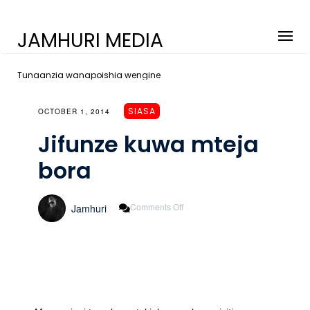
JAMHURI MEDIA
Tunaanzia wanapoishia wengine
SIASA
OCTOBER 1, 2014
Jifunze kuwa mteja
bora
On
Comments Off
Jamhuri
Jifunze
Kuwa
Mteja
Bora