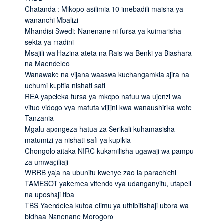
Chatanda : Mikopo asilimia 10 imebadili maisha ya
wananchi Mbalizi
Mhandisi Swedi: Nanenane ni fursa ya kuimarisha
sekta ya madini
Msajili wa Hazina ateta na Rais wa Benki ya Biashara
na Maendeleo
Wanawake na vijana waaswa kuchangamkia ajira na
uchumi kupitia nishati safi
REA yapeleka fursa ya mkopo nafuu wa ujenzi wa
vituo vidogo vya mafuta vijijini kwa wanaushirika wote
Tanzania
Mgalu apongeza hatua za Serikali kuhamasisha
matumizi ya nishati safi ya kupikia
Chongolo aitaka NIRC kukamilisha ugawaji wa pampu
za umwagiliaji
WRRB yaja na ubunifu kwenye zao la parachichi
TAMESOT yakemea vitendo vya udanganyifu, utapeli
na uposhaji tiba
TBS Yaendelea kutoa elimu ya uthibitishaji ubora wa
bidhaa Nanenane Morogoro