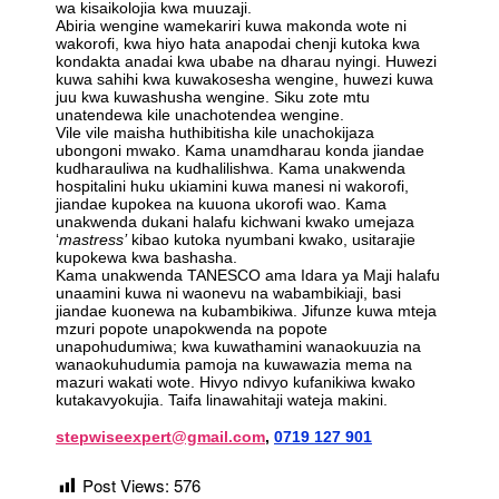
wa kisaikolojia kwa muuzaji.
Abiria wengine wamekariri kuwa makonda wote ni
wakorofi, kwa hiyo hata anapodai chenji kutoka kwa
kondakta anadai kwa ubabe na dharau nyingi. Huwezi
kuwa sahihi kwa kuwakosesha wengine, huwezi kuwa
juu kwa kuwashusha wengine. Siku zote mtu
unatendewa kile unachotendea wengine.
Vile vile maisha huthibitisha kile unachokijaza
ubongoni mwako. Kama unamdharau konda jiandae
kudharauliwa na kudhalilishwa. Kama unakwenda
hospitalini huku ukiamini kuwa manesi ni wakorofi,
jiandae kupokea na kuuona ukorofi wao. Kama
unakwenda dukani halafu kichwani kwako umejaza
‘
mastress’
kibao kutoka nyumbani kwako, usitarajie
kupokewa kwa bashasha.
Kama unakwenda TANESCO ama Idara ya Maji halafu
unaamini kuwa ni waonevu na wabambikiaji, basi
jiandae kuonewa na kubambikiwa. Jifunze kuwa mteja
mzuri popote unapokwenda na popote
unapohudumiwa; kwa kuwathamini wanaokuuzia na
wanaokuhudumia pamoja na kuwawazia mema na
mazuri wakati wote. Hivyo ndivyo kufanikiwa kwako
kutakavyokujia. Taifa linawahitaji wateja makini.
stepwiseexpert@gmail.com
,
0719 127 901
Post Views:
576