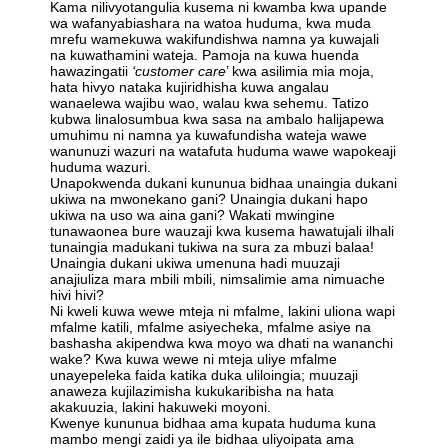
Kama nilivyotangulia kusema ni kwamba kwa upande
wa wafanyabiashara na watoa huduma, kwa muda
mrefu wamekuwa wakifundishwa namna ya kuwajali
na kuwathamini wateja. Pamoja na kuwa huenda
hawazingatii
‘customer care
’ kwa asilimia mia moja,
hata hivyo nataka kujiridhisha kuwa angalau
wanaelewa wajibu wao, walau kwa sehemu. Tatizo
kubwa linalosumbua kwa sasa na ambalo halijapewa
umuhimu ni namna ya kuwafundisha wateja wawe
wanunuzi wazuri na watafuta huduma wawe wapokeaji
huduma wazuri.
Unapokwenda dukani kununua bidhaa unaingia dukani
ukiwa na mwonekano gani? Unaingia dukani hapo
ukiwa na uso wa aina gani? Wakati mwingine
tunawaonea bure wauzaji kwa kusema hawatujali ilhali
tunaingia madukani tukiwa na sura za mbuzi balaa!
Unaingia dukani ukiwa umenuna hadi muuzaji
anajiuliza mara mbili mbili, nimsalimie ama nimuache
hivi hivi?
Ni kweli kuwa wewe mteja ni mfalme, lakini uliona wapi
mfalme katili, mfalme asiyecheka, mfalme asiye na
bashasha akipendwa kwa moyo wa dhati na wananchi
wake? Kwa kuwa wewe ni mteja uliye mfalme
unayepeleka faida katika duka uliloingia; muuzaji
anaweza kujilazimisha kukukaribisha na hata
akakuuzia, lakini hakuweki moyoni.
Kwenye kununua bidhaa ama kupata huduma kuna
mambo mengi zaidi ya ile bidhaa uliyoipata ama