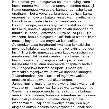
Hata habari ya kupunguziwa bei, mara nyingi sana
huwa inaamuliwa na namna unavyomtendea muuzaji.
Kama unaongea kwa upole, kama unaonesha kuwa
unathamini bei aliyopanga ila umepungukiwa, kama
unaonesha moyo wa kutaka kusaidiwa; nakuthibitishia
kuwa kwa vyovyote vile kama uwezekano wa
kupunguza upo, muuzaji huyo lazima atakupunguzia
tu! Lakini, unataka kupunguziwa halafu unaongea na
muuzaji kiubabe, “Mmezoea kuuza bei za juu kuliko
wenzenu, hebu nipunguzie huko!” hakika sidhani kama
muuzaji huyo atapata moyo wa kukusaidia!
Au umekamatwa barabarani kwa kosa la kuzidisha
mwendo halafu unataka usamehewe lakini unaongea
hivi, “Ninyi trafiki mmezoea sana kupokea rushwa na
mnatuonea! Hakika nakwambia, hata kama ‘trafiki’
huyo hakuwa na mpango wa kukulipisha faini ni
lazima utalipa tu. Ama unakwenda hospitalini badala
ya kuongea kwa hekima na upole ili madaktari
wamsaidie mgonjwa wako, wewe unaanza kuongea
‘kiuanaharakati.’ Amini usiamini mgonjwa wako
anaweza akapuuzwa hadi ukashangaa.
Jambo jingine linalofanya watu wengi kuwa wanunuzi
wabaya ni mitazamo hasi kuhusu wanaowahudumia.
Wewe mteja unapokwenda mahali kununua bidhaa
ama kupata huduma, hutakiwa kutembea na mtazamo
hasi dhidi ya anayekuhudumia. Wengine huwa
wanaamini muuzaji ndiye mwenye shida, kwa hiyo
aingiapo dukani analeta manyanyaso na udhalilishaji