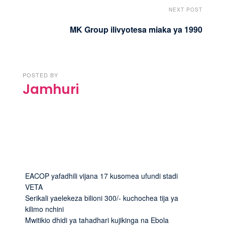
NEXT POST
MK Group ilivyotesa miaka ya 1990
POSTED BY
Jamhuri
EACOP yafadhili vijana 17 kusomea ufundi stadi
VETA
Serikali yaelekeza bilioni 300/- kuchochea tija ya
kilimo nchini
Mwitikio dhidi ya tahadhari kujikinga na Ebola