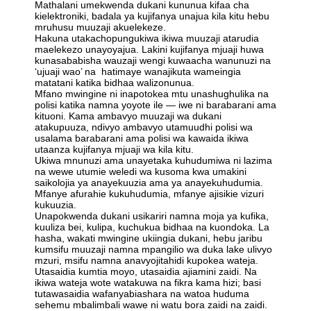
Mathalani umekwenda dukani kununua kifaa cha
kielektroniki, badala ya kujifanya unajua kila kitu hebu
mruhusu muuzaji akuelekeze.
Hakuna utakachopungukiwa ikiwa muuzaji atarudia
maelekezo unayoyajua. Lakini kujifanya mjuaji huwa
kunasababisha wauzaji wengi kuwaacha wanunuzi na
‘ujuaji wao’ na hatimaye wanajikuta wameingia
matatani katika bidhaa walizonunua.
Mfano mwingine ni inapotokea mtu unashughulika na
polisi katika namna yoyote ile — iwe ni barabarani ama
kituoni. Kama ambavyo muuzaji wa dukani
atakupuuza, ndivyo ambavyo utamuudhi polisi wa
usalama barabarani ama polisi wa kawaida ikiwa
utaanza kujifanya mjuaji wa kila kitu.
Ukiwa mnunuzi ama unayetaka kuhudumiwa ni lazima
na wewe utumie weledi wa kusoma kwa umakini
saikolojia ya anayekuuzia ama ya anayekuhudumia.
Mfanye afurahie kukuhudumia, mfanye ajisikie vizuri
kukuuzia.
Unapokwenda dukani usikariri namna moja ya kufika,
kuuliza bei, kulipa, kuchukua bidhaa na kuondoka. La
hasha, wakati mwingine ukiingia dukani, hebu jaribu
kumsifu muuzaji namna mpangilio wa duka lake ulivyo
mzuri, msifu namna anavyojitahidi kupokea wateja.
Utasaidia kumtia moyo, utasaidia ajiamini zaidi. Na
ikiwa wateja wote watakuwa na fikra kama hizi; basi
tutawasaidia wafanyabiashara na watoa huduma
sehemu mbalimbali wawe ni watu bora zaidi na zaidi.