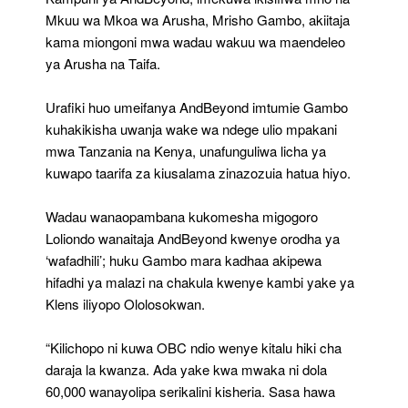
Mkuu wa Mkoa wa Arusha, Mrisho Gambo, akiitaja
kama miongoni mwa wadau wakuu wa maendeleo
ya Arusha na Taifa.
Urafiki huo umeifanya AndBeyond imtumie Gambo
kuhakikisha uwanja wake wa ndege ulio mpakani
mwa Tanzania na Kenya, unafunguliwa licha ya
kuwapo taarifa za kiusalama zinazozuia hatua hiyo.
Wadau wanaopambana kukomesha migogoro
Loliondo wanaitaja AndBeyond kwenye orodha ya
‘wafadhili’; huku Gambo mara kadhaa akipewa
hifadhi ya malazi na chakula kwenye kambi yake ya
Klens iliyopo Ololosokwan.
“Kilichopo ni kuwa OBC ndio wenye kitalu hiki cha
daraja la kwanza. Ada yake kwa mwaka ni dola
60,000 wanayolipa serikalini kisheria. Sasa hawa