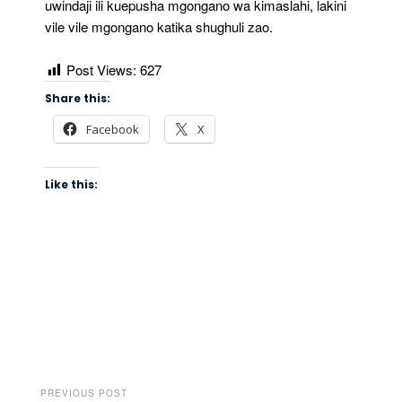
uwindaji ili kuepusha mgongano wa kimaslahi, lakini
vile vile mgongano katika shughuli zao.
Post Views:
627
Share this:
Facebook
X
Like this:
PREVIOUS POST