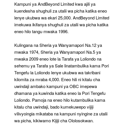
Kampuni ya AndBeyond Limited kwa ajili ya
kuendesha shughuli za utalii wa picha katika eneo
lenye ukubwa wa ekari 25,000. AndBeyond Limited
imekuwa ikifanya shughuli za utalii wa picha katika
eneo hilo tangu mwaka 1996.
Kulingana na Sheria ya Wanyamapori Na.12 ya
mwaka 1974, Sheria ya Wanyamapori Na.5 ya
mwaka 2009 eneo lote la Tarafa ya Loliondo na
sehemu ya Tarafa ya Sale linatambulika kama Pori
Tengefu la Loliondo lenye ukubwa wa takribani
kilomita za mraba 4,000. Eneo hili ni kitalu cha
uwindaji ambako kampuni ya OBC imepewa
dhamana ya kuwinda katika eneo la Pori Tengefu
Loliondo. Pamoja na eneo hilo kutambulika kama
kitalu cha uwindaji, bado kumekuwepo vijiji
vilivyoingia mikataba na kampuni nyingine za utalii
wa picha, kikiwamo Kijiji cha Ololosokwan.