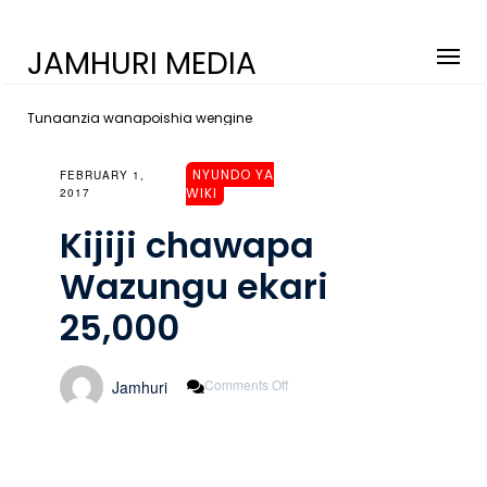
JAMHURI MEDIA
Tunaanzia wanapoishia wengine
NYUNDO YA
FEBRUARY 1,
WIKI
2017
Kijiji chawapa
Wazungu ekari
25,000
On
Comments Off
Jamhuri
Kijiji
Chawapa
Wazungu
Ekari
25,000