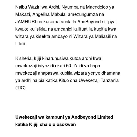
Naibu Waziri wa Ardhi, Nyumba na Maendeleo ya
Makazi, Angelina Mabula, amezungumza na
JAMHURI na kusema suala la AndBeyond ni jipya
kwake kulisikia, na ameahidi kulifuatilia kupitia kwa
wizara ya kisekta ambayo ni Wizara ya Maliasili na
Utalii.
Kisheria, kijiji kinaruhusiwa kutoa ardhi kwa
mwekezaji isiyozidi ekari 50. Zaidi ya hapo
mwekezaji anapaswa kupitia wizara yenye dhamana
ya ardhi na pia katika Kituo cha Uwekezaji Tanzania
(TIC).
Uwekezaji wa kampuni ya Andbeyond Limited
katika Kijiji cha ololosokwan