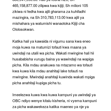
465,158,877.00 zilipwa kwa kijiji; Sh milioni 105
zikiwa ni fedha kwa ajili gharama za kuhifadhi
mazingira, na Sh 310,783,113.00 kwa ajili ya
mishahara ya watumishi wanaotoka Kijiji cha
Ololosokwan.
Katika hali ya kawaida ni vigumu sana kwa eneo
moja kuwa na matumizi tofauti kwa maana ya
uwindaji na utalii wa picha. Wakati mwingine hali hii
husababisha vurugu baina ya wawindaji na wapiga
picha. Kila mdau anakuwa na mtazamo wa tofauti
kwa kuwa kila mdau anahitaji lake tofauti na
mwingine. Mwindaji anahitaji kuwinda wakati mpiga
picha anahitaji kupiga picha tu.
Imeelezwa kuwa kwa kuwa kampuni ya uwindaji ya
OBC ndiyo wenye kitalu kisheria, ni vyema kampuni
za picha wakawekeza katika maeneo ya nje ya