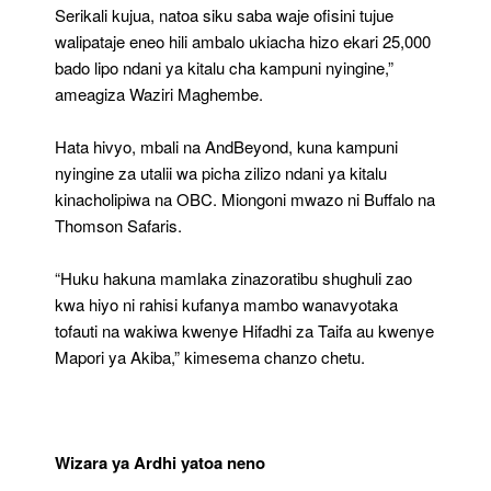
Serikali kujua, natoa siku saba waje ofisini tujue
walipataje eneo hili ambalo ukiacha hizo ekari 25,000
bado lipo ndani ya kitalu cha kampuni nyingine,”
ameagiza Waziri Maghembe.
Hata hivyo, mbali na AndBeyond, kuna kampuni
nyingine za utalii wa picha zilizo ndani ya kitalu
kinacholipiwa na OBC. Miongoni mwazo ni Buffalo na
Thomson Safaris.
“Huku hakuna mamlaka zinazoratibu shughuli zao
kwa hiyo ni rahisi kufanya mambo wanavyotaka
tofauti na wakiwa kwenye Hifadhi za Taifa au kwenye
Mapori ya Akiba,” kimesema chanzo chetu.
Wizara ya Ardhi yatoa neno