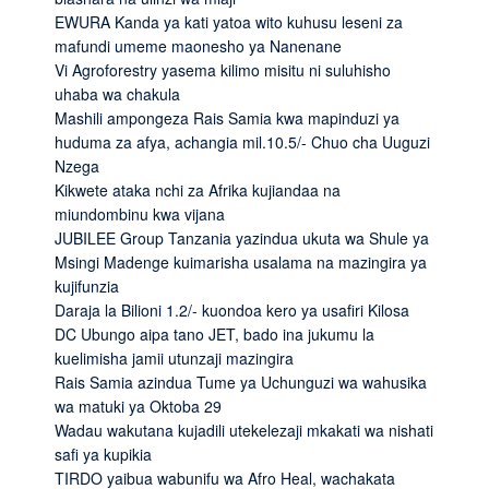
EWURA Kanda ya kati yatoa wito kuhusu leseni za
mafundi umeme maonesho ya Nanenane
Vi Agroforestry yasema kilimo misitu ni suluhisho
uhaba wa chakula
Mashili ampongeza Rais Samia kwa mapinduzi ya
huduma za afya, achangia mil.10.5/- Chuo cha Uuguzi
Nzega
Kikwete ataka nchi za Afrika kujiandaa na
miundombinu kwa vijana
JUBILEE Group Tanzania yazindua ukuta wa Shule ya
Msingi Madenge kuimarisha usalama na mazingira ya
kujifunzia
Daraja la Bilioni 1.2/- kuondoa kero ya usafiri Kilosa
DC Ubungo aipa tano JET, bado ina jukumu la
kuelimisha jamii utunzaji mazingira
Rais Samia azindua Tume ya Uchunguzi wa wahusika
wa matuki ya Oktoba 29
Wadau wakutana kujadili utekelezaji mkakati wa nishati
safi ya kupikia
TIRDO yaibua wabunifu wa Afro Heal, wachakata