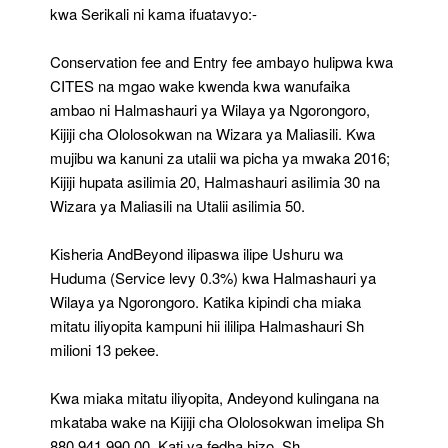
kwa Serikali ni kama ifuatavyo:-
Conservation fee and Entry fee ambayo hulipwa kwa
CITES na mgao wake kwenda kwa wanufaika
ambao ni Halmashauri ya Wilaya ya Ngorongoro,
Kijiji cha Ololosokwan na Wizara ya Maliasili. Kwa
mujibu wa kanuni za utalii wa picha ya mwaka 2016;
Kijiji hupata asilimia 20, Halmashauri asilimia 30 na
Wizara ya Maliasili na Utalii asilimia 50.
Kisheria AndBeyond ilipaswa ilipe Ushuru wa
Huduma (Service levy 0.3%) kwa Halmashauri ya
Wilaya ya Ngorongoro. Katika kipindi cha miaka
mitatu iliyopita kampuni hii ililipa Halmashauri Sh
milioni 13 pekee.
Kwa miaka mitatu iliyopita, Andeyond kulingana na
mkataba wake na Kijiji cha Ololosokwan imelipa Sh
880,941,990.00. Kati ya fedha hizo, Sh