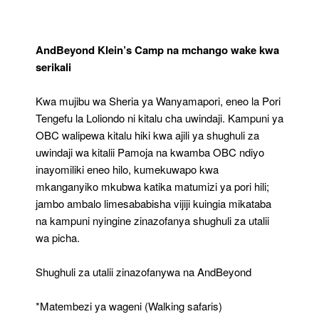
AndBeyond Klein’s Camp na mchango wake kwa
serikali
Kwa mujibu wa Sheria ya Wanyamapori, eneo la Pori
Tengefu la Loliondo ni kitalu cha uwindaji. Kampuni ya
OBC walipewa kitalu hiki kwa ajili ya shughuli za
uwindaji wa kitalii Pamoja na kwamba OBC ndiyo
inayomiliki eneo hilo, kumekuwapo kwa
mkanganyiko mkubwa katika matumizi ya pori hili;
jambo ambalo limesababisha vijiji kuingia mikataba
na kampuni nyingine zinazofanya shughuli za utalii
wa picha.
Shughuli za utalii zinazofanywa na AndBeyond
*Matembezi ya wageni (Walking safaris)