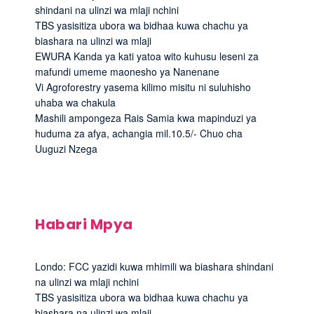
shindani na ulinzi wa mlaji nchini
TBS yasisitiza ubora wa bidhaa kuwa chachu ya
biashara na ulinzi wa mlaji
EWURA Kanda ya kati yatoa wito kuhusu leseni za
mafundi umeme maonesho ya Nanenane
Vi Agroforestry yasema kilimo misitu ni suluhisho
uhaba wa chakula
Mashili ampongeza Rais Samia kwa mapinduzi ya
huduma za afya, achangia mil.10.5/- Chuo cha
Uuguzi Nzega
Habari Mpya
Londo: FCC yazidi kuwa mhimili wa biashara shindani
na ulinzi wa mlaji nchini
TBS yasisitiza ubora wa bidhaa kuwa chachu ya
biashara na ulinzi wa mlaji