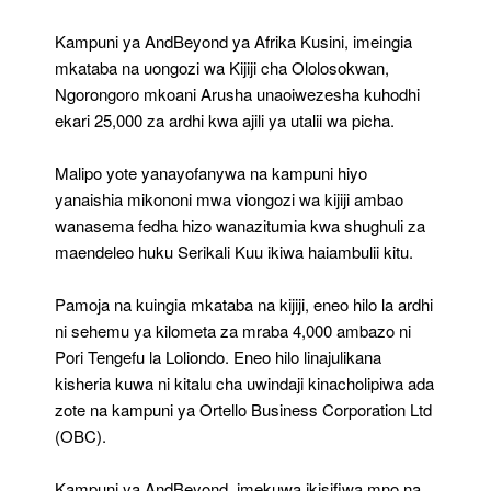
Kampuni ya AndBeyond ya Afrika Kusini, imeingia
mkataba na uongozi wa Kijiji cha Ololosokwan,
Ngorongoro mkoani Arusha unaoiwezesha kuhodhi
ekari 25,000 za ardhi kwa ajili ya utalii wa picha.
Malipo yote yanayofanywa na kampuni hiyo
yanaishia mikononi mwa viongozi wa kijiji ambao
wanasema fedha hizo wanazitumia kwa shughuli za
maendeleo huku Serikali Kuu ikiwa haiambulii kitu.
Pamoja na kuingia mkataba na kijiji, eneo hilo la ardhi
ni sehemu ya kilometa za mraba 4,000 ambazo ni
Pori Tengefu la Loliondo. Eneo hilo linajulikana
kisheria kuwa ni kitalu cha uwindaji kinacholipiwa ada
zote na kampuni ya Ortello Business Corporation Ltd
(OBC).
Kampuni ya AndBeyond, imekuwa ikisifiwa mno na