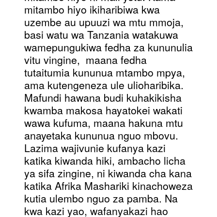
mitambo hiyo ikiharibiwa kwa
uzembe au upuuzi wa mtu mmoja,
basi watu wa Tanzania watakuwa
wamepungukiwa fedha za kununulia
vitu vingine, maana fedha
tutaitumia kununua mtambo mpya,
ama kutengeneza ule ulioharibika.
Mafundi hawana budi kuhakikisha
kwamba makosa hayatokei wakati
wawa kufuma, maana hakuna mtu
anayetaka kununua nguo mbovu.
Lazima wajivunie kufanya kazi
katika kiwanda hiki, ambacho licha
ya sifa zingine, ni kiwanda cha kana
katika Afrika Mashariki kinachoweza
kutia ulembo nguo za pamba. Na
kwa kazi yao, wafanyakazi hao