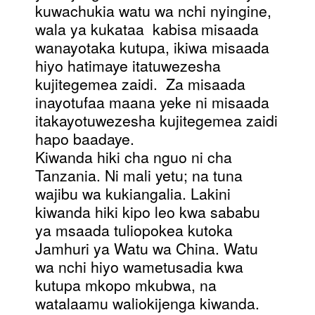
kuwachukia watu wa nchi nyingine,
wala ya kukataa kabisa misaada
wanayotaka kutupa, ikiwa misaada
hiyo hatimaye itatuwezesha
kujitegemea zaidi. Za misaada
inayotufaa maana yeke ni misaada
itakayotuwezesha kujitegemea zaidi
hapo baadaye.
Kiwanda hiki cha nguo ni cha
Tanzania. Ni mali yetu; na tuna
wajibu wa kukiangalia. Lakini
kiwanda hiki kipo leo kwa sababu
ya msaada tuliopokea kutoka
Jamhuri ya Watu wa China. Watu
wa nchi hiyo wametusadia kwa
kutupa mkopo mkubwa, na
watalaamu waliokijenga kiwanda.