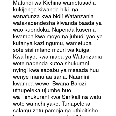
Mafundi wa Kichina wametusadia
kukijenga kiwanda hiki, na
wanafunza kwa bidii Watanzania
watakaoendesha kiwanda baada ya
wao kuondoka. Napenda kusema
kwamba kwa moyo na juhudi yao ya
kufanya kazi ngumu, wametupa
sote sisi mfano mzuri wa kuiga.
Kwa hiyo, kwa niaba ya Watanzania
wote napenda kutoa shukurani
nyingi kwa sababu ya msaada huu
wenye manufaa sana. Naamini
kwamba wewe, Bwana Balozi
utaupeleka ujumbe huo
wa shukurani kwa Serikali na watu
wote wa nchi yako. Tunapeleka
salamu zetu pamoja na uthibitisho