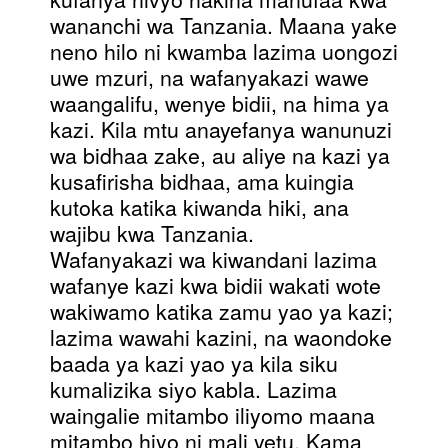
wananchi wa Tanzania. Maana yake
neno hilo ni kwamba lazima uongozi
uwe mzuri, na wafanyakazi wawe
waangalifu, wenye bidii, na hima ya
kazi. Kila mtu anayefanya wanunuzi
wa bidhaa zake, au aliye na kazi ya
kusafirisha bidhaa, ama kuingia
kutoka katika kiwanda hiki, ana
wajibu kwa Tanzania.
Wafanyakazi wa kiwandani lazima
wafanye kazi kwa bidii wakati wote
wakiwamo katika zamu yao ya kazi;
lazima wawahi kazini, na waondoke
baada ya kazi yao ya kila siku
kumalizika siyo kabla. Lazima
waingalie mitambo iliyomo maana
mitambo hiyo ni mali yetu. Kama