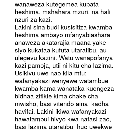
wanaweza kutegemea kupata
heshima, mshahara mzuri, na hali
nzuri za kazi.
Lakini sina budi kusisitiza kwamba
heshima ambayo mfanyabiashara
anaweza akatarajia maana yake
siyo kukataa kufuta utaratibu, au
ulegevu kazini. Watu wanapofanya
kazi pamoja, utii ni kitu cha lazima.
Usikivu uwe nao kila mtu;
wafanyakazi wenyewe watambue
kwamba kama wanataka kuongeza
bidhaa zifikie kima chake cha
mwisho, basi vitendo aina kadha
havifai. Lakini ikiwa wafanyakazi
hawatambui hivyo kwa nafasi zao,
basi lazima utaratibu huo uwekwe