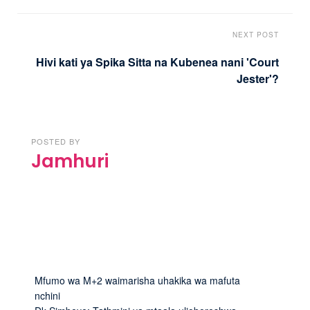
NEXT POST
Hivi kati ya Spika Sitta na Kubenea nani 'Court
Jester'?
POSTED BY
Jamhuri
Mfumo wa M+2 waimarisha uhakika wa mafuta
nchini