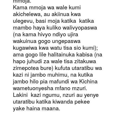
mmoja.
Kama mmoja wa wale kumi
akichelewa, au akiinua kwa
ulegevu, basi moja katika katika
mambo haya kuliko walivyopaswa
(na kama hivyo ndiyo ujira
wakuinua gogo ungepaswa
kugawiwa kwa watu tisa sio kumi);
ama gogo lile halitainuka kabisa (na
hapo juhudi za wale tisa zitakuwa
zimepotea bure) kufuta utaratibu wa
kazi ni jambo muhimu, na kutika
jambo hilo pia mafundi wa Kichina
wametuonyesha mfano mzuri.
Lakini kazi ngumu, nzuri au yenye
utaratibu katika kiwanda pekee
yake haina maana.