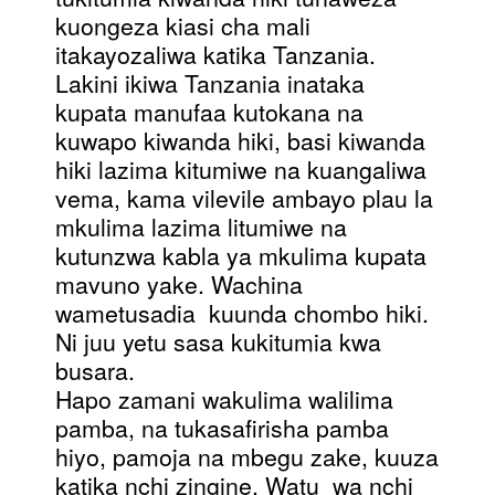
kuongeza kiasi cha mali
itakayozaliwa katika Tanzania.
Lakini ikiwa Tanzania inataka
kupata manufaa kutokana na
kuwapo kiwanda hiki, basi kiwanda
hiki lazima kitumiwe na kuangaliwa
vema, kama vilevile ambayo plau la
mkulima lazima litumiwe na
kutunzwa kabla ya mkulima kupata
mavuno yake. Wachina
wametusadia kuunda chombo hiki.
Ni juu yetu sasa kukitumia kwa
busara.
Hapo zamani wakulima walilima
pamba, na tukasafirisha pamba
hiyo, pamoja na mbegu zake, kuuza
katika nchi zingine. Watu wa nchi