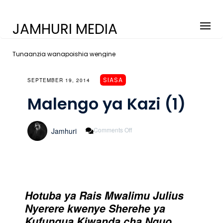
JAMHURI MEDIA
Tunaanzia wanapoishia wengine
SIASA
SEPTEMBER 19, 2014
Malengo ya Kazi (1)
On
Comments Off
Jamhuri
Malengo
Ya
Kazi
(1)
Hotuba ya Rais Mwalimu Julius
Nyerere kwenye Sherehe ya
Kufungua Kiwanda cha Nguo