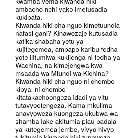
kwamba vema kiwanda hiki
ambacho nchi yako imetusadia
kukipata.
Kiwanda hiki cha nguo kimetuundia
nafasi gani? Kinawezaje kutusadia
katika shabaha yetu ya
kujitegemea, ambapo karibu fedha
yote ilitumiwa kukijenga ni fedha ya
Wachina, na kimejengwa kwa
msaada wa Mfundi wa Kichina?
Kiwanda hiki cha nguo ni chombo
kipya; ni chombo
kitatakachoongeza idadi ya vitu
tutavyootengeza. Kama mkulima
anavyoweza kuongeza ukubwa wa
shamba lake akitumia plau badala
ya kutegemea jembe, vivyo hivyo
tukitumia kiwanda hiki tunaweza