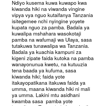
Ndiyo kusema kuwa kuwapo kwa
kiwanda hiki na viwanda vingine
vipya vya nguo kutaifanya Tanzania
isitegemee nchi nyingine yoyete
kupata nguo za pamba. Badala ya
kuwalipa mshahara wasokotaji
pamba na wafumaji wa Ulaya, sasa
tutakuwa tunawalipa wa Tanzania.
Badala ya kuachia kampuni za
kigeni zipate faida kutoka na pamba
wanayonunua kwetu, na kutuuzia
tena baada ya kufuma, sasa
kiwanda hiki; faida yote
itakayopatikana itakuwa faida ya
umma, maana kiwanda hiki ni mali
ya umma. Lakini mtu asidhani
kwamba sasa pamba yote