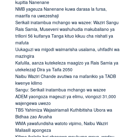
kupitia Nanenane
NMB yageuza Nanenane kuwa darasa la fursa,
maarifa na uwezeshaji
Serikali inatambua mchango wa wazee: Waziri Sangu
Rais Samia, Museveni washuhudia makubaliano ya
trilioni 56 kuifanya Tanga kituo kikuu cha nishati ya
mafuta
Uukaguzi wa migodi waimarisha usalama, uhifadhi wa
mazingira
Kafulila, aanza kutekeleza maagizo ya Rais Samia ya
utekelezaji Dira ya Taifa 2050
Naibu Waziri Chande avutiwa na mafanikio ya TADB
kwenye kilimo
Sangu: Serikali inatambua mchango wa wazee
ADEM yaongoza mageuzi ya elimu, viongozi 31,000
wajengewa uwezo
TBS Yahimiza Wajasiriamali Kuthibitisha Ubora wa
Bidhaa zao Arusha
WMA yawafundisha watoto vipimo, Naibu Waziri
Maliasili apongeza
Kilimo ikolojia hai chapewa msukumo mpya, wadau