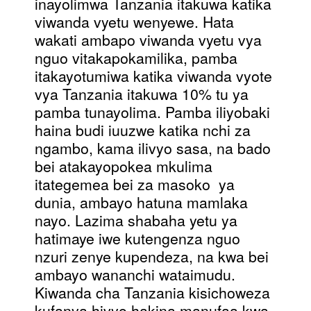
inayolimwa Tanzania itakuwa katika
viwanda vyetu wenyewe. Hata
wakati ambapo viwanda vyetu vya
nguo vitakapokamilika, pamba
itakayotumiwa katika viwanda vyote
vya Tanzania itakuwa 10% tu ya
pamba tunayolima. Pamba iliyobaki
haina budi iuuzwe katika nchi za
ngambo, kama ilivyo sasa, na bado
bei atakayopokea mkulima
itategemea bei za masoko ya
dunia, ambayo hatuna mamlaka
nayo. Lazima shabaha yetu ya
hatimaye iwe kutengenza nguo
nzuri zenye kupendeza, na kwa bei
ambayo wananchi wataimudu.
Kiwanda cha Tanzania kisichoweza
kufanya hivyo hakina manufaa kwa