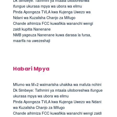
Dk Simbeye: Tathmini ya mtaala ulioboreshwa
ifungue ukurasa mpya wa ubora wa elimu
Pinda Apongeza TVLA kwa Kujenga Uwezo wa
Ndani wa Kuzalisha Chanjo za Mifugo
Chande aihimiza FCC kuwafikia wananchi wengi
zaidi kupitia Nanenane
NMB yageuza Nanenane kuwa darasa la fursa,
maarifa na uwezeshaji
Habari Mpya
Mfumo wa M+2 waimarisha uhakika wa mafuta nchini
Dk Simbeye: Tathmini ya mtaala ulioboreshwa ifungue
ukurasa mpya wa ubora wa elimu
Pinda Apongeza TVLA kwa Kujenga Uwezo wa Ndani
wa Kuzalisha Chanjo za Mifugo
Chande aihimiza FCC kuwafikia wananchi wengi zaidi