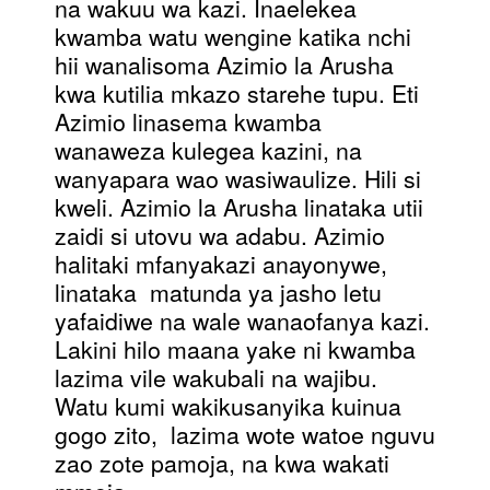
na wakuu wa kazi. Inaelekea
kwamba watu wengine katika nchi
hii wanalisoma Azimio la Arusha
kwa kutilia mkazo starehe tupu. Eti
Azimio linasema kwamba
wanaweza kulegea kazini, na
wanyapara wao wasiwaulize. Hili si
kweli. Azimio la Arusha linataka utii
zaidi si utovu wa adabu. Azimio
halitaki mfanyakazi anayonywe,
linataka matunda ya jasho letu
yafaidiwe na wale wanaofanya kazi.
Lakini hilo maana yake ni kwamba
lazima vile wakubali na wajibu.
Watu kumi wakikusanyika kuinua
gogo zito, lazima wote watoe nguvu
zao zote pamoja, na kwa wakati