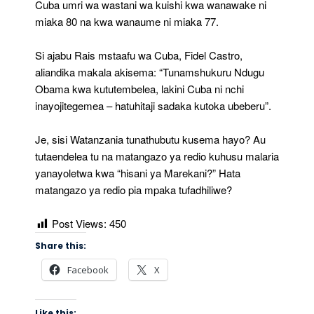
Cuba umri wa wastani wa kuishi kwa wanawake ni
miaka 80 na kwa wanaume ni miaka 77.
Si ajabu Rais mstaafu wa Cuba, Fidel Castro,
aliandika makala akisema: “Tunamshukuru Ndugu
Obama kwa kututembelea, lakini Cuba ni nchi
inayojitegemea – hatuhitaji sadaka kutoka ubeberu”.
Je, sisi Watanzania tunathubutu kusema hayo? Au
tutaendelea tu na matangazo ya redio kuhusu malaria
yanayoletwa kwa “hisani ya Marekani?” Hata
matangazo ya redio pia mpaka tufadhiliwe?
Post Views:
450
Share this:
Facebook
X
Like this: