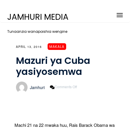
JAMHURI MEDIA
Tunaanzia wanapoishia wengine
MAKALA
APRIL 13, 2016
Mazuri ya Cuba
yasiyosemwa
On
Comments Off
Jamhuri
Mazuri
Ya
Cuba
Yasiyosemwa
Machi 21 na 22 mwaka huu, Rais Barack Obama wa