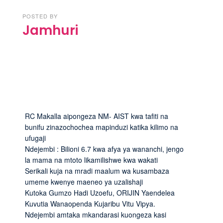
POSTED BY
Jamhuri
RC Makalla aipongeza NM- AIST kwa tafiti na
bunifu zinazochochea mapinduzi katika kilimo na
ufugaji
Ndejembi : Bilioni 6.7 kwa afya ya wananchi, jengo
la mama na mtoto likamilishwe kwa wakati
Serikali kuja na mradi maalum wa kusambaza
umeme kwenye maeneo ya uzalishaji
Kutoka Gumzo Hadi Uzoefu, ORIJIN Yaendelea
Kuvutia Wanaopenda Kujaribu Vitu Vipya.
Ndejembi amtaka mkandarasi kuongeza kasi