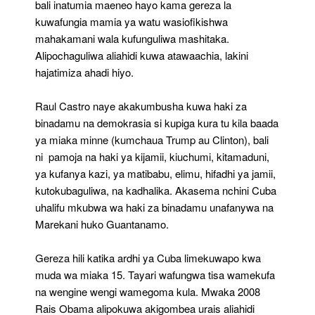
bali inatumia maeneo hayo kama gereza la
kuwafungia mamia ya watu wasiofikishwa
mahakamani wala kufunguliwa mashitaka.
Alipochaguliwa aliahidi kuwa atawaachia, lakini
hajatimiza ahadi hiyo.
Raul Castro naye akakumbusha kuwa haki za
binadamu na demokrasia si kupiga kura tu kila baada
ya miaka minne (kumchaua Trump au Clinton), bali
ni pamoja na haki ya kijamii, kiuchumi, kitamaduni,
ya kufanya kazi, ya matibabu, elimu, hifadhi ya jamii,
kutokubaguliwa, na kadhalika. Akasema nchini Cuba
uhalifu mkubwa wa haki za binadamu unafanywa na
Marekani huko Guantanamo.
Gereza hili katika ardhi ya Cuba limekuwapo kwa
muda wa miaka 15. Tayari wafungwa tisa wamekufa
na wengine wengi wamegoma kula. Mwaka 2008
Rais Obama alipokuwa akigombea urais aliahidi