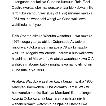
kuiangusha serikali ya Cuba na kumuua Rais Fidel
Castro (wakati ule) na wenzake. Jaribio kubwa ni lile
la “ghuba ya nguruwe” (Bay of Pigs) mnamo mwaka
1961 wakati wananchi wengi wa Cuba waliuawa
wakiilinda nchi yao.
Rais Obama alitaka Wacuba wasahau kuwa mwaka
1976 ndege yao ya abiria (Cubana de Aviación)
iliripuliwa kutoka angani na abiria 78 wa kimataifa
walikufa. Magaidi waliotenda uharamia huo walipewa
hifadhi nchini Marekani . Anataka wasahau kuwa CIA
walitega mabomu katika mighahawa na hoteli nchini
Cuba miaka ya 1990.
Anataka Wacuba wasahau kuwa tangu mwaka 1960
Marekani imeiwekea Cuba vikwazo kamili. Wakati
huo waraka kutoka Ikulu ya Marekani ilisema lengo ni
kuizuia Cuba kufanya biashara na nchi za nje ili
wananchi wake wateseke na njaa na ukosefu wa