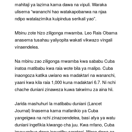
mahitaji ya lazima kama dawa na vipuli. Waraka
ulisema “wananchi hao watakapobanwa na njaa
ndipo watalazimika kuipindua serikali yao”.
Mbinu zote hizo ziligonga mwamba. Leo Rais Obama
anasema tusahau yaliyopita wakati vikwazo vingali
vinaendelea.
Na mbinu zao ziligonga mwamba kwa sababu Cuba
inatoa matibabu kwa raia wote bila ya malipo. Cuba
inaongoza katika uwiano wa madaktari na wananchi,
yaani kwa kila raia 1,000 kuna madaktari 6.7. Ni nchi
chache duniani zinaweza kuwa takwimu za aina hii.
Jarida mashuhuri la matibabu duniani (Lancet
Journal) linasema kama mafanikio ya Cuba
yangeigwa na nchi zinazoendelea, basi afya ya watu
duniani ingefikia kiwango cha juu. Kwa mfano, Cuba
imevumbua dawa inayotibu saratani. Wana dawa za