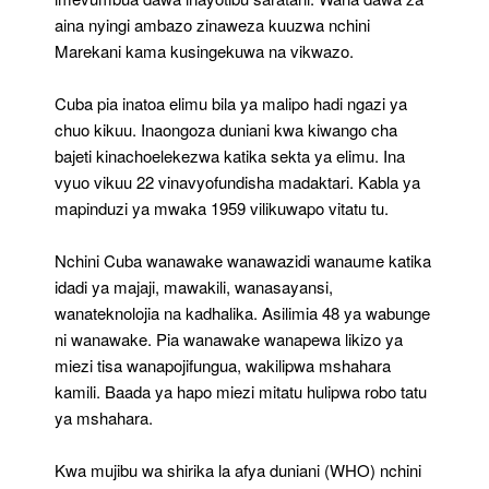
aina nyingi ambazo zinaweza kuuzwa nchini
Marekani kama kusingekuwa na vikwazo.
Cuba pia inatoa elimu bila ya malipo hadi ngazi ya
chuo kikuu. Inaongoza duniani kwa kiwango cha
bajeti kinachoelekezwa katika sekta ya elimu. Ina
vyuo vikuu 22 vinavyofundisha madaktari. Kabla ya
mapinduzi ya mwaka 1959 vilikuwapo vitatu tu.
Nchini Cuba wanawake wanawazidi wanaume katika
idadi ya majaji, mawakili, wanasayansi,
wanateknolojia na kadhalika. Asilimia 48 ya wabunge
ni wanawake. Pia wanawake wanapewa likizo ya
miezi tisa wanapojifungua, wakilipwa mshahara
kamili. Baada ya hapo miezi mitatu hulipwa robo tatu
ya mshahara.
Kwa mujibu wa shirika la afya duniani (WHO) nchini