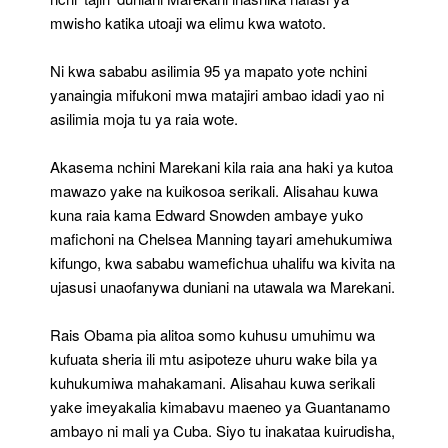
mwisho katika utoaji wa elimu kwa watoto.
Ni kwa sababu asilimia 95 ya mapato yote nchini
yanaingia mifukoni mwa matajiri ambao idadi yao ni
asilimia moja tu ya raia wote.
Akasema nchini Marekani kila raia ana haki ya kutoa
mawazo yake na kuikosoa serikali. Alisahau kuwa
kuna raia kama Edward Snowden ambaye yuko
mafichoni na Chelsea Manning tayari amehukumiwa
kifungo, kwa sababu wamefichua uhalifu wa kivita na
ujasusi unaofanywa duniani na utawala wa Marekani.
Rais Obama pia alitoa somo kuhusu umuhimu wa
kufuata sheria ili mtu asipoteze uhuru wake bila ya
kuhukumiwa mahakamani. Alisahau kuwa serikali
yake imeyakalia kimabavu maeneo ya Guantanamo
ambayo ni mali ya Cuba. Siyo tu inakataa kuirudisha,