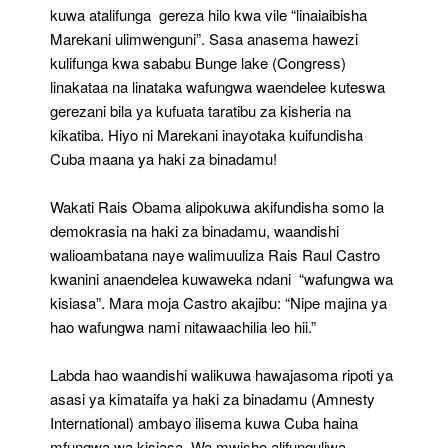
kuwa atalifunga gereza hilo kwa vile “linaiaibisha
Marekani ulimwenguni”. Sasa anasema hawezi
kulifunga kwa sababu Bunge lake (Congress)
linakataa na linataka wafungwa waendelee kuteswa
gerezani bila ya kufuata taratibu za kisheria na
kikatiba. Hiyo ni Marekani inayotaka kuifundisha
Cuba maana ya haki za binadamu!
Wakati Rais Obama alipokuwa akifundisha somo la
demokrasia na haki za binadamu, waandishi
walioambatana naye walimuuliza Rais Raul Castro
kwanini anaendelea kuwaweka ndani “wafungwa wa
kisiasa”. Mara moja Castro akajibu: “Nipe majina ya
hao wafungwa nami nitawaachilia leo hii.”
Labda hao waandishi walikuwa hawajasoma ripoti ya
asasi ya kimataifa ya haki za binadamu (Amnesty
International) ambayo ilisema kuwa Cuba haina
mfungwa wa kisiasa. Wa mwisho alifunguliwa