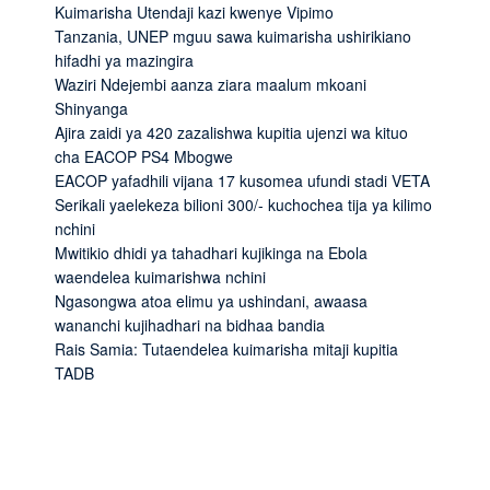
Kuimarisha Utendaji kazi kwenye Vipimo
Tanzania, UNEP mguu sawa kuimarisha ushirikiano
hifadhi ya mazingira
Waziri Ndejembi aanza ziara maalum mkoani
Shinyanga
Ajira zaidi ya 420 zazalishwa kupitia ujenzi wa kituo
cha EACOP PS4 Mbogwe
EACOP yafadhili vijana 17 kusomea ufundi stadi VETA
Serikali yaelekeza bilioni 300/- kuchochea tija ya kilimo
nchini
Mwitikio dhidi ya tahadhari kujikinga na Ebola
waendelea kuimarishwa nchini
Ngasongwa atoa elimu ya ushindani, awaasa
wananchi kujihadhari na bidhaa bandia
Rais Samia: Tutaendelea kuimarisha mitaji kupitia
TADB