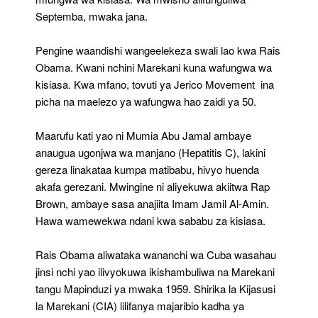
Septemba, mwaka jana.
Pengine waandishi wangeelekeza swali lao kwa Rais
Obama. Kwani nchini Marekani kuna wafungwa wa
kisiasa. Kwa mfano, tovuti ya Jerico Movement ina
picha na maelezo ya wafungwa hao zaidi ya 50.
Maarufu kati yao ni Mumia Abu Jamal ambaye
anaugua ugonjwa wa manjano (Hepatitis C), lakini
gereza linakataa kumpa matibabu, hivyo huenda
akafa gerezani. Mwingine ni aliyekuwa akiitwa Rap
Brown, ambaye sasa anajiita Imam Jamil Al-Amin.
Hawa wamewekwa ndani kwa sababu za kisiasa.
Rais Obama aliwataka wananchi wa Cuba wasahau
jinsi nchi yao ilivyokuwa ikishambuliwa na Marekani
tangu Mapinduzi ya mwaka 1959. Shirika la Kijasusi
la Marekani (CIA) lilifanya majaribio kadha ya