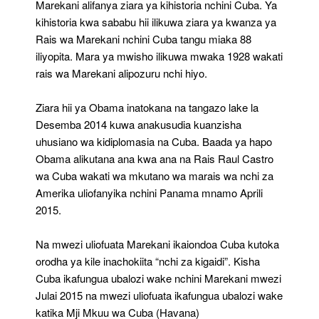
Marekani alifanya ziara ya kihistoria nchini Cuba. Ya
kihistoria kwa sababu hii ilikuwa ziara ya kwanza ya
Rais wa Marekani nchini Cuba tangu miaka 88
iliyopita. Mara ya mwisho ilikuwa mwaka 1928 wakati
rais wa Marekani alipozuru nchi hiyo.
Ziara hii ya Obama inatokana na tangazo lake la
Desemba 2014 kuwa anakusudia kuanzisha
uhusiano wa kidiplomasia na Cuba. Baada ya hapo
Obama alikutana ana kwa ana na Rais Raul Castro
wa Cuba wakati wa mkutano wa marais wa nchi za
Amerika uliofanyika nchini Panama mnamo Aprili
2015.
Na mwezi uliofuata Marekani ikaiondoa Cuba kutoka
orodha ya kile inachokiita “nchi za kigaidi”. Kisha
Cuba ikafungua ubalozi wake nchini Marekani mwezi
Julai 2015 na mwezi uliofuata ikafungua ubalozi wake
katika Mji Mkuu wa Cuba (Havana)