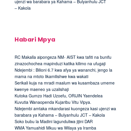
ujenzi wa barabara ya Kahama – Bulyanhulu JCT
– Kakola
Habari Mpya
RC Makalla aipongeza NM- AIST kwa tafiti na bunifu
zinazochochea mapinduzi katika kilimo na ufugaji
Ndejembi : Bilioni 6.7 kwa afya ya wananchi, jengo la
mama na mtoto likamilishwe kwa wakati
Serikali kuja na mradi maalum wa kusambaza umeme
kwenye maeneo ya uzalishaji
Kutoka Gumzo Hadi Uzoefu, ORIJIN Yaendelea
Kuvutia Wanaopenda Kujaribu Vitu Vipya.
Ndejembi amtaka mkandarasi kuongeza kasi ujenzi wa
barabara ya Kahama – Bulyanhulu JCT – Kakola
Soko bubu la Madini lagunduliwa jijini DAR
WMA Yamuahidi Mkuu wa Wilaya ya Iramba