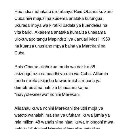
Huu ndio mchakato uliomfanya Rais Obama kuizuru
Cuba hivi majuzi na kusema anataka kufungua
ukurasa mpya wa kirafiki badala ya kuendelea na
vita baridi. Akasema anataka kumaliza uhasama
uliokuwapo tangu Mapinduzi ya Januari Mosi, 1959
na kuanza uhusiano mpya baina ya Marekani na
Cuba.
Rais Obama alichukua muda wa dakika 38
akizungumza na baadhi ya raia wa Cuba. Alitumia
muda mrefu akijaribu kuwaelimisha maana ya
demokrasia na haki za binadamu kama
“inavyotekelezwa” nchini Marekani.
Alisahau kuwa nchini Marekani theluthi moja ya
watoto wanaishi maisha ya ufukara, kuwa jumla ya
raia milioni 48 wanaishi na njaa; kuwa miongoni mwa
nchi ‘tajiri’ duniani Marekani inashika nafasi ya