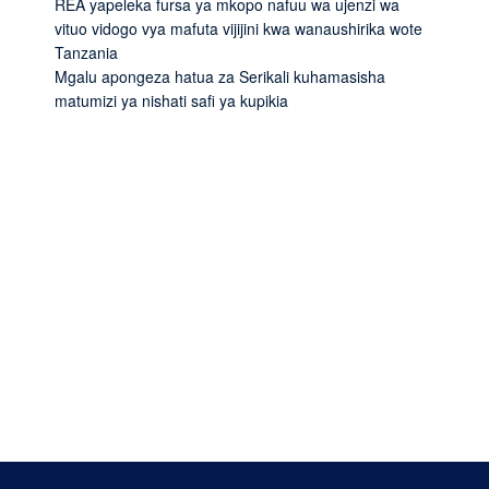
REA yapeleka fursa ya mkopo nafuu wa ujenzi wa
vituo vidogo vya mafuta vijijini kwa wanaushirika wote
Tanzania
Mgalu apongeza hatua za Serikali kuhamasisha
matumizi ya nishati safi ya kupikia