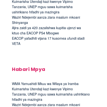
Kuimarisha Utendaji kazi kwenye Vipimo
Tanzania, UNEP mguu sawa kuimarisha
ushirikiano hifadhi ya mazingira
Waziri Ndejembi aanza ziara maalum mkoani
Shinyanga
Ajira zaidi ya 420 zazalishwa kupitia ujenzi wa
kituo cha EACOP PS4 Mbogwe
EACOP yafadhili vijana 17 kusomea ufundi stadi
VETA
Habari Mpya
WMA Yamuahidi Mkuu wa Wilaya ya Iramba
Kuimarisha Utendaji kazi kwenye Vipimo
Tanzania, UNEP mguu sawa kuimarisha ushirikiano
hifadhi ya mazingira
Waziri Ndejembi aanza ziara maalum mkoani