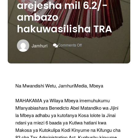
arejesha mil 6.2/-
ambazo
hakuwasilisha TRA
On
Comments Off
Jamhuri
Mfanyabiashara
Arejesha
Mil
6.2/-
Ambazo
Hakuwasilisha
TRA
Na Mwandishi Wetu, JamhuriMedia, Mbeya
MAHAKAMA ya Wilaya Mbeya imemuhukumu
Mfanyabiashara Benedicto Abel Matandiko wa Jijini
la Mbeya adhabu ya kutofanya Kosa lolote la Jinai
ndani ya miezi 6 baada ya Kutiwa hatiani kwa
Makosa ya Kutokulipa Kodi Kinyume na Kifungu cha
83 cha Tax Administration Act, Kughushu kinyume