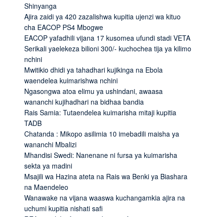
Shinyanga
Ajira zaidi ya 420 zazalishwa kupitia ujenzi wa kituo
cha EACOP PS4 Mbogwe
EACOP yafadhili vijana 17 kusomea ufundi stadi VETA
Serikali yaelekeza bilioni 300/- kuchochea tija ya kilimo
nchini
Mwitikio dhidi ya tahadhari kujikinga na Ebola
waendelea kuimarishwa nchini
Ngasongwa atoa elimu ya ushindani, awaasa
wananchi kujihadhari na bidhaa bandia
Rais Samia: Tutaendelea kuimarisha mitaji kupitia
TADB
Chatanda : Mikopo asilimia 10 imebadili maisha ya
wananchi Mbalizi
Mhandisi Swedi: Nanenane ni fursa ya kuimarisha
sekta ya madini
Msajili wa Hazina ateta na Rais wa Benki ya Biashara
na Maendeleo
Wanawake na vijana waaswa kuchangamkia ajira na
uchumi kupitia nishati safi