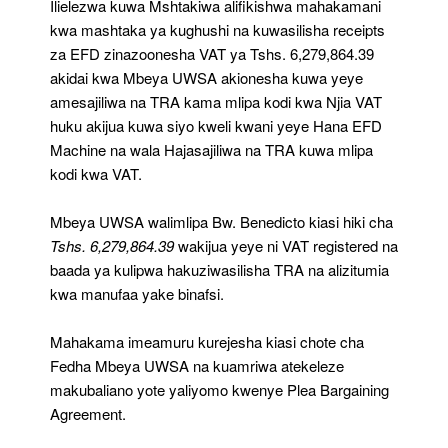
Ilielezwa kuwa Mshtakiwa alifikishwa mahakamani
kwa mashtaka ya kughushi na kuwasilisha receipts
za EFD zinazoonesha VAT ya Tshs. 6,279,864.39
akidai kwa Mbeya UWSA akionesha kuwa yeye
amesajiliwa na TRA kama mlipa kodi kwa Njia VAT
huku akijua kuwa siyo kweli kwani yeye Hana EFD
Machine na wala Hajasajiliwa na TRA kuwa mlipa
kodi kwa VAT.
Mbeya UWSA walimlipa Bw. Benedicto kiasi hiki cha
Tshs. 6,279,864.39
wakijua yeye ni VAT registered na
baada ya kulipwa hakuziwasilisha TRA na alizitumia
kwa manufaa yake binafsi.
Mahakama imeamuru kurejesha kiasi chote cha
Fedha Mbeya UWSA na kuamriwa atekeleze
makubaliano yote yaliyomo kwenye Plea Bargaining
Agreement.