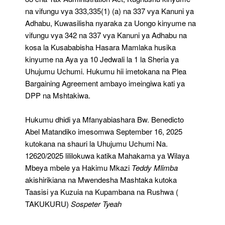
na vifungu vya 333,335(1) (a) na 337 vya Kanuni ya
Adhabu, Kuwasilisha nyaraka za Uongo kinyume na
vifungu vya 342 na 337 vya Kanuni ya Adhabu na
kosa la Kusababisha Hasara Mamlaka husika
kinyume na Aya ya 10 Jedwali la 1 la Sheria ya
Uhujumu Uchumi. Hukumu hii imetokana na Plea
Bargaining Agreement ambayo imeingiwa kati ya
DPP na Mshtakiwa.
Hukumu dhidi ya Mfanyabiashara Bw. Benedicto
Abel Matandiko imesomwa September 16, 2025
kutokana na shauri la Uhujumu Uchumi Na.
12620/2025 lililokuwa katika Mahakama ya Wilaya
Mbeya mbele ya Hakimu Mkazi
Teddy Mlimba
akishirikiana na Mwendesha Mashtaka kutoka
Taasisi ya Kuzuia na Kupambana na Rushwa (
TAKUKURU)
Sospeter Tyeah