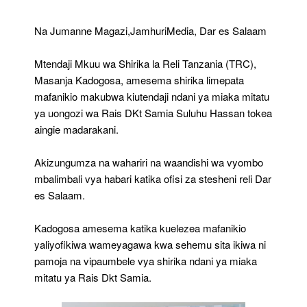
TRC
Yajivunia
Na Jumanne Magazi,JamhuriMedia, Dar es Salaam
Mafanikio
Makubwa
Mtendaji Mkuu wa Shirika la Reli Tanzania (TRC),
Masanja Kadogosa, amesema shirika limepata
mafanikio makubwa kiutendaji ndani ya miaka mitatu
ya uongozi wa Rais DKt Samia Suluhu Hassan tokea
aingie madarakani.
Akizungumza na wahariri na waandishi wa vyombo
mbalimbali vya habari katika ofisi za stesheni reli Dar
es Salaam.
Kadogosa amesema katika kuelezea mafanikio
yaliyofikiwa wameyagawa kwa sehemu sita ikiwa ni
pamoja na vipaumbele vya shirika ndani ya miaka
mitatu ya Rais Dkt Samia.