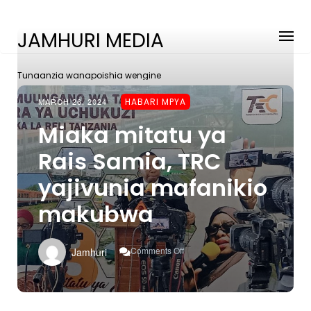
JAMHURI MEDIA
Tunaanzia wanapoishia wengine
MARCH 26, 2024
HABARI MPYA
Miaka mitatu ya
Rais Samia, TRC
yajivunia mafanikio
makubwa
On
Comments Off
Jamhuri
Miaka
Mitatu
Ya
Rais
Samia,