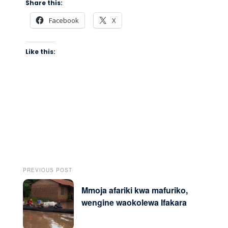
Share this:
Facebook
X
Like this:
PREVIOUS POST
Mmoja afariki kwa mafuriko,
wengine waokolewa Ifakara