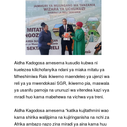
Aidha Kadogosa amesema kusudio kubwa ni
kuelezea kilichofanyika ndani ya miaka mitatu ya
Mheshimiwa Rais ikiwemo maendeleo ya ujenzi wa
reli ya ya mwendokasi SGR, ikiwemo pia, maswala
ya usanifu pamoja na ununuzi wa vitendea kazi vya
mradi huo kama mabehewa na vichwa vya treni.
Aidha Kagodosa amesema “katika kujitathmini wao
kama shirika walijipima na kujiringanisha na nchi za
Afrika ambazo nazo zina miradi ya aina kama huu