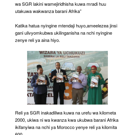
wa SGR lakini wamejiridhisha kuwa mradi huu
utakuwa wakwanza barani Afrika”
Katika hatua nyingine mtendaji huyo,ameelezea jinsi
gani ulivyomkubwa ukilinganisha na nchi nyingine
zenye reli ya aina hiyo.
Reli ya SGR inakadiliwa kuwa na urefu wa kilometa
2000, ukiwa ni wa kwanza kwa ukubwa barani Afrika
ikifanyiwa na nchi ya Morocco yenye reli ya kilomita
600.