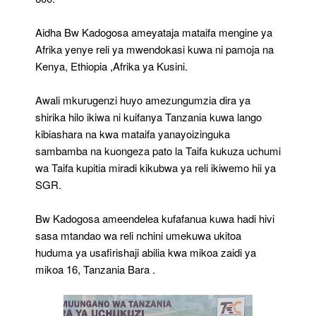
Aidha Bw Kadogosa ameyataja mataifa mengine ya
Afrika yenye reli ya mwendokasi kuwa ni pamoja na
Kenya, Ethiopia ,Afrika ya Kusini.
Awali mkurugenzi huyo amezungumzia dira ya
shirika hilo ikiwa ni kuifanya Tanzania kuwa lango
kibiashara na kwa mataifa yanayoizinguka
sambamba na kuongeza pato la Taifa kukuza uchumi
wa Taifa kupitia miradi kikubwa ya reli ikiwemo hii ya
SGR.
Bw Kadogosa ameendelea kufafanua kuwa hadi hivi
sasa mtandao wa reli nchini umekuwa ukitoa
huduma ya usafirishaji abilia kwa mikoa zaidi ya
mikoa 16, Tanzania Bara .