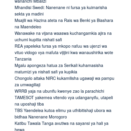
wananchi Mbalizi
Mhandisi Swedi: Nanenane ni fursa ya kuimarisha
sekta ya madini
Msajili wa Hazina ateta na Rais wa Benki ya Biashara
na Maendeleo
Wanawake na vijana waaswa kuchangamkia ajira na
uchumi kupitia nishati safi
REA yapeleka fursa ya mkopo nafuu wa ujenzi wa
vituo vidogo vya mafuta vijijini kwa wanaushirika wote
Tanzania
Mgalu apongeza hatua za Serikali kuhamasisha
matumizi ya nishati safi ya kupikia
Chongolo aitaka NIRC kukamilisha ugawaji wa pampu
za umwagiliaji
WRRB yaja na ubunifu kwenye zao la parachichi
TAMESOT yakemea vitendo vya udanganyifu, utapeli
na uposhaji tiba
TBS Yaendelea kutoa elimu ya uthibitishaji ubora wa
bidhaa Nanenane Morogoro
Katibu Tawala Tanga avutiwa na sayansi ya hali ya
hewa