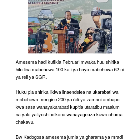
Amesema hadi kufikia Februari mwaka huu shirika
hilo lina mabehewa 100 kati ya hayo mabehewa 62 ni
ya reli ya SGR.
Huku pia shirika likiwa linaendelea na ukarabati wa
mabehewa mengine 200 ya reli ya zamani ambapo
kwa sasa wanayakarabati kupitia utaratibu maalum
na yale yaliyoshindikana wanayageuza kuwa chuma
chakavu.
Bw Kadogosa amesema jumla ya gharama ya mradi